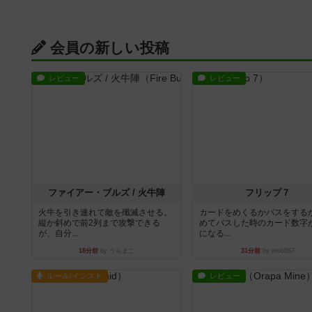
会員の新しい投稿
レビュー
レビュー
ファイアー・ブルズ / 火牛陣
フリップ７
火牛を引き連れて敵を殲滅させる。
カードをめくるかパスをする
縦か斜めで前2列まで攻撃できる
めてパスした時のカード数字
が、自分...
になる...
18分前
by うらまこ
31分前
by mob567
ルール/インスト
レビュー