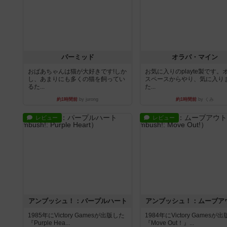
パーミッド
オラパ・マイン
おばあちゃんは猫が大好きです!しか
お気に入りのplayte製です。
し、あまりにも多くの猫を飼ってい
スペースからやり、気に入り
るた...
た...
約1時間前
by jurong
約1時間前
by くみ
レビュー
レビュー
アンブッシュ！：パープルハート
アンブッシュ！：ムーブア
1985年にVictory Gamesが出版した
1984年にVictory Gamesが
『Purple Hea...
『Move Out！』...