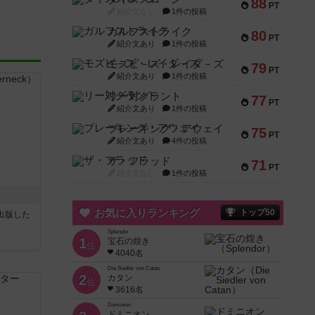
88
PT
紹介文なし
1件の投稿
ガルフストライク
80
PT
紹介文あり
1件の投稿
モズビ－ズ・レイダ－ズ
79
PT
紹介文あり
1件の投稿
リー対グラント
77
PT
紹介文あり
1件の投稿
ブレーキング・アウェイ
75
PT
紹介文あり
4件の投稿
ザ・フラッド
71
PT
紹介文なし
1件の投稿
お気に入りランキング
トップ50
sが出版した
Splendor
1
宝石の煌き
位
4040名
Die Siedler von Catan
2
カタン
位
3616名
Dominion
ドミニオン