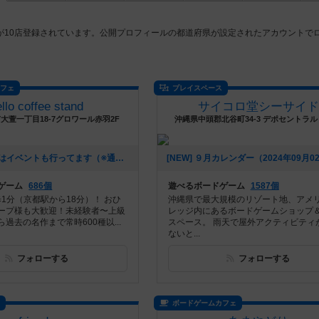
が10店登録されています。公開プロフィールの都道府県が設定されたアカウントで
カフェ
プレイスペース
ello coffee stand
サイコロ堂シーサイド
大萱一丁目18-7グロワール赤羽2F
沖縄県中頭郡北谷町34-3 デポセントラル
[NEW] 水曜日はイベントも行ってます（※通常営業もしてます）（2024年11月22日 16時51分）
ゲーム
686個
遊べるボードゲーム
1587個
歩1分（京都駅から18分）！ おひ
沖縄県で最大規模のリゾート地、アメ
ープ様も大歓迎！未経験者〜上級
レッジ内にあるボードゲームショップ
過去の名作まで常時600種以...
スペース。 雨天で屋外アクティビティ
ないと...
フォローする
フォローする
ス
ボードゲームカフェ