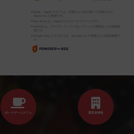
※Apple、Apple のロゴ は、米国および他の国々で登録された
Apple Inc.の商標です。
※App Store は、Apple Inc.のサービスマークです。
※Android は、グーグル インコーポレイテッドの商標または登録商
標です。
※Google Play とそのロゴは、Google Inc.の商標または登録商標で
す。
ボードゲームカフェ
運営者情報