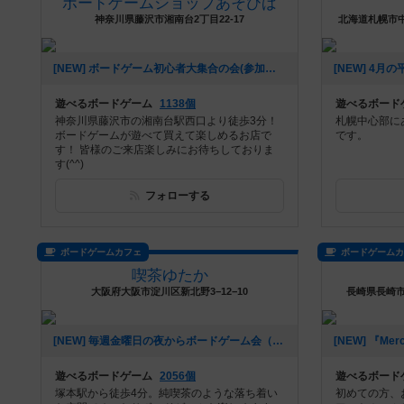
ボードゲームショップあそびば
神奈川県藤沢市湘南台2丁目22-17
北海道札幌市中
[NEW] ボードゲーム初心者大集合の会(参加者募集中)（2024年06月21日 09時28分）
遊べるボードゲーム
1138個
遊べるボード
神奈川県藤沢市の湘南台駅西口より徒歩3分！
札幌中心部に
ボードゲームが遊べて買えて楽しめるお店で
です。
す！ 皆様のご来店楽しみにお待ちしておりま
す(^^)
フォローする
ボードゲームカフェ
ボードゲーム
喫茶ゆたか
大阪府大阪市淀川区新北野3−12−10
長崎県長崎市高
[NEW] 毎週金曜日の夜からボードゲーム会（2022年06月12日 10時55分）
遊べるボードゲーム
2056個
遊べるボード
塚本駅から徒歩4分。純喫茶のような落ち着い
初めての方、