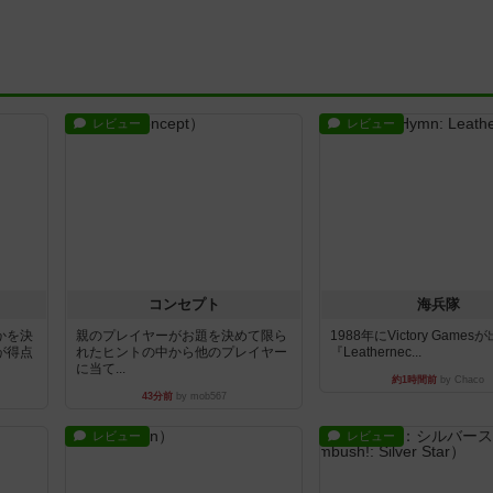
レビュー
レビュー
コンセプト
海兵隊
かを決
親のプレイヤーがお題を決めて限ら
1988年にVictory Game
が得点
れたヒントの中から他のプレイヤー
『Leathernec...
に当て...
約1時間前
by Chaco
43分前
by mob567
レビュー
レビュー