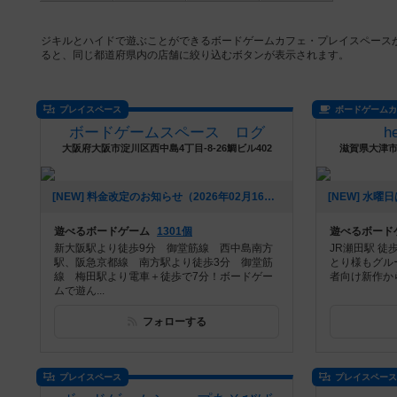
ジキルとハイドで遊ぶことができるボードゲームカフェ・プレイスペース
ると、同じ都道府県内の店舗に絞り込むボタンが表示されます。
プレイスペース
ボードゲーム
ボードゲームスペース ログ
h
大阪府大阪市淀川区西中島4丁目-8-26鯛ビル402
滋賀県大津市
[NEW] 料金改定のお知らせ（2026年02月16日 19時20分）
遊べるボードゲーム
1301個
遊べるボード
新大阪駅より徒歩9分 御堂筋線 西中島南方
JR瀬田駅 徒
駅、阪急京都線 南方駅より徒歩3分 御堂筋
とり様もグル
線 梅田駅より電車＋徒歩で7分！ボードゲー
者向け新作から
ムで遊ん...
フォローする
プレイスペース
プレイスペー