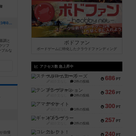
階
[NEW] 第四回！浴衣であまやどり（2023年07月29日 14時25分）
を基調と
ボドファン
やソフ
ボードゲームに特化したクラウドファンディング
ーブルな
アクセス数 急上昇中
スチームローラーズ
686
PT
紹介文なし
2件の投稿
テンプテーション
326
PT
紹介文なし
2件の投稿
7
アマナイト
300
PT
紹介文なし
1件の投稿
ギャンブラー
257
PT
紹介文なし
2件の投稿
コレクト！
が自慢
240
PT