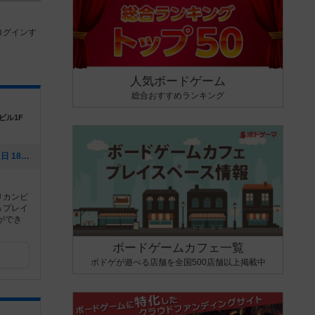
ログインす
人気ボードゲーム
総合おすすめランキング
ビル1F
[NEW] ９月カレンダー（2024年09月02日 18時45分）
リカンビ
＆プレイ
ができ
ボードゲームカフェ一覧
ボドゲが遊べる店舗を全国500店舗以上掲載中