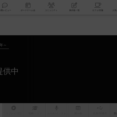
索
新着レビュー
ボードゲーム会
コミュニティ
掲示板一覧
7年～
提供中
リプレイ
日記
戦略
・コツ
ルール
/インスト
掲示板
拡張/関連
作
次