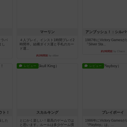
マーリン
アンブッシュ！：シルバ
オラパ
４人プレイ。インスト1時間プレイ2
1987年にVictory Game
まし
時間半。結構ダイス運と手札のカー
『Silver Sta...
ド運...
約2時間前
by Chaco
約2時間前
by oliber
レビュー
レビュー
ウト！
スカルキング
プレイボーイ
出版した
とにかく楽しい！最高のゲームでは
1986年にVictory Game
と思います。ルールは多少ゲーム慣
『Playboy』は、...