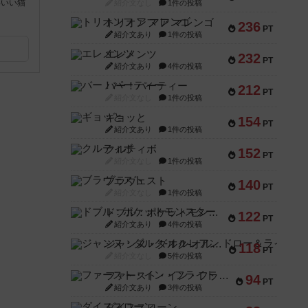
わいい猫
紹介文なし
1件の投稿
トリオンフ ア マレンゴ
236
PT
紹介文あり
1件の投稿
エレメンツ
232
PT
紹介文あり
4件の投稿
バー！パーティー
212
PT
紹介文なし
1件の投稿
ギョッと
154
PT
紹介文あり
1件の投稿
クルティボ
152
PT
紹介文なし
1件の投稿
ブラヴェスト
140
PT
紹介文なし
1件の投稿
ドブル：ポケットモンスター
122
PT
紹介文あり
4件の投稿
ジャンヌ・ダルク-オルレアン ドロー＆ライト
118
PT
紹介文なし
5件の投稿
ファースト・イン・フライト
94
PT
紹介文あり
3件の投稿
ダイススローン