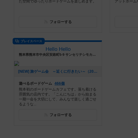
た空間でゆったりボードゲームを楽しめます。
アットホーム
フォローする
プレイスペース
Hello Hello
熊本県熊本市中央区安政町5-9 サンセリテシモカワビル5階B号
[NEW] 旅ゲーム会 ～近くに行きたい～（2019年03月04日 21時53分）
遊べるボードゲーム
466個
熊本初のボードゲームカフェです。落ち着ける
雰囲気の店内です。「こんにちは」から始まる
一期一会を大切にして、みんなで楽しく過ごせ
るような...
フォローする