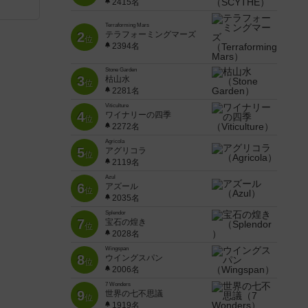
2415名
Terraforming Mars
2
テラフォーミングマーズ
位
2394名
Stone Garden
3
枯山水
位
2281名
Viticulture
4
ワイナリーの四季
位
2272名
Agricola
5
アグリコラ
位
2119名
Azul
6
アズール
位
2035名
Splendor
7
宝石の煌き
位
2028名
Wingspan
8
ウイングスパン
位
2006名
7 Wonders
9
世界の七不思議
位
1919名