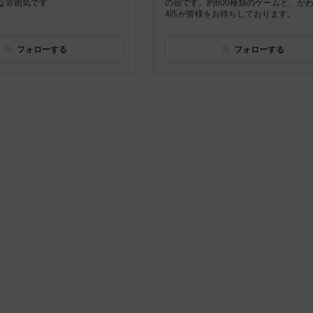
な雰囲気です
の宿です。約600種類のゲームと、か
4匹が皆様をお待ちしております。
フォローする
フォローする