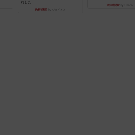
れした...
約3時間前
by Chaco
約3時間前
by ジェイとと