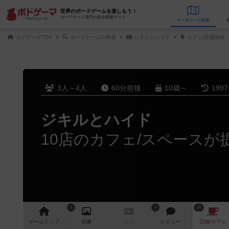
世界のボードゲームを楽しもう！
ボードゲーム専門の総合情報サイト
データベース
検
ボドゲーマTOP
ボードゲームの検索
ジキルとハイド
カフェ/店舗情報
3人～4人
60分前後
10歳～
199
ジキルとハイド
10店のカフェ/スペースが
2
4
10
ゲーム
トップ
画像
動画
レビュー
店舗/
カフェ