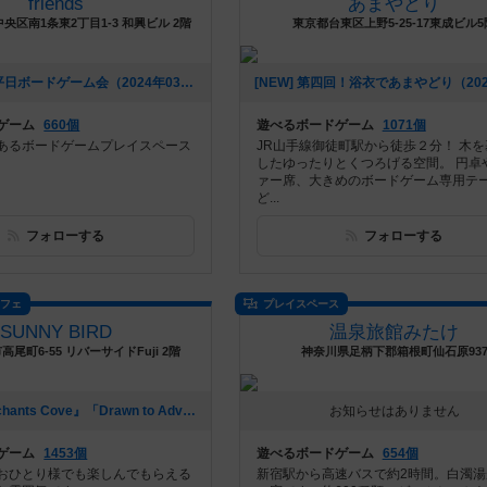
friends
あまやどり
央区南1条東2丁目1-3 和興ビル 2階
東京都台東区上野5-25-17東成ビル5
[NEW] 4月の平日ボードゲーム会（2024年03月31日 21時30分）
ゲーム
660個
遊べるボードゲーム
1071個
あるボードゲームプレイスペース
JR山手線御徒町駅から徒歩２分！ 木
したゆったりとくつろげる空間。 円卓
ァー席、大きめのボードゲーム専用テ
ど...
フォローする
フォローする
カフェ
プレイスペース
SUNNY BIRD
温泉旅館みたけ
尾町6-55 リバーサイドFuji 2階
神奈川県足柄下郡箱根町仙石原93
[NEW] 『Merchants Cove』「Drawn to Adventure」概要説明動画アップしました。（2021年06月09日 16時06分）
お知らせはありません
ゲーム
1453個
遊べるボードゲーム
654個
おひとり様でも楽しんでもらえる
新宿駅から高速バスで約2時間。白濁湯