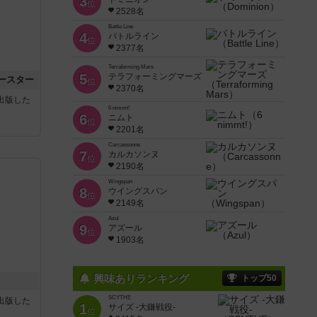
3
位
2528名
Battle Line
4
バトルライン
位
2377名
Terraforming Mars
5
テラフォーミングマーズ
ースター
位
2370名
sが出版した
6 nimmt!
6
ニムト
位
2201名
Carcassonne
7
カルカソンヌ
位
2190名
Wingspan
8
ウイングスパン
位
2149名
Azul
9
アズール
位
1903名
興味ありランキング
トップ50
SCYTHE
sが出版した
1
サイズ -大鎌戦役-
位