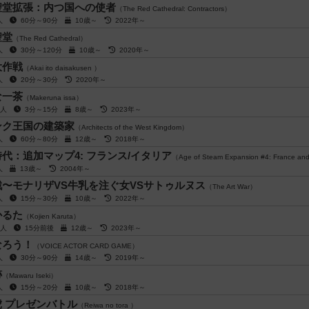
聖堂拡張：内つ国への使者
（The Red Cathedral: Contractors）
4人
60分～90分
10歳～
2022年～
聖堂
（The Red Cathedral）
4人
30分～120分
10歳～
2020年～
大作戦
（Akai ito daisakusen ）
6人
20分～30分
2020年～
な一茶
（Makeruna issa）
10人
3分～15分
8歳～
2023年～
ンク王国の建築家
（Architects of the West Kingdom）
5人
60分～80分
12歳～
2018年～
代：追加マップ4: フランス/イタリア
（Age of Steam Expansion #4: France and
6人
13歳～
2004年～
〜モナリザVS牛乳を注ぐ女VSサトゥルヌス
（The Art War）
4人
15分～30分
10歳～
2022年～
かるた
（Kojien Karuta）
10人
15分前後
12歳～
2023年～
なろう！
（VOICE ACTOR CARD GAME）
6人
30分～90分
14歳～
2019年～
跡
（Mawaru Iseki）
4人
15分～20分
10歳～
2018年～
 プレゼンバトル
（Reiwa no tora ）