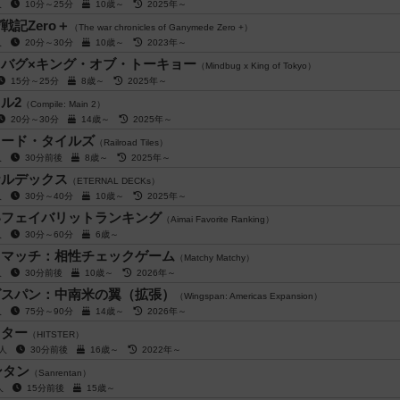
5人
10分～25分
10歳～
2025年～
戦記Zero＋
（The war chronicles of Ganymede Zero +）
4人
20分～30分
10歳～
2023年～
バグ×キング・オブ・トーキョー
（Mindbug x King of Tokyo）
15分～25分
8歳～
2025年～
ル2
（Compile: Main 2）
20分～30分
14歳～
2025年～
ロード・タイルズ
（Railroad Tiles）
4人
30分前後
8歳～
2025年～
ナルデックス
（ETERNAL DECKs）
4人
30分～40分
10歳～
2025年～
いフェイバリットランキング
（Aimai Favorite Ranking）
5人
30分～60分
6歳～
ィマッチ：相性チェックゲーム
（Matchy Matchy）
8人
30分前後
10歳～
2026年～
グスパン：中南米の翼（拡張）
（Wingspan: Americas Expansion）
5人
75分～90分
14歳～
2026年～
スター
（HITSTER）
0人
30分前後
16歳～
2022年～
ンタン
（Sanrentan）
6人
15分前後
15歳～