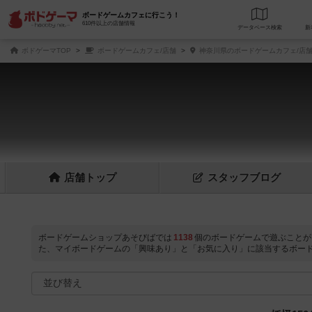
ボードゲームカフェに行こう！
610件以上の店舗情報
データベース
検
ボドゲーマTOP
ボードゲームカフェ/店舗
神奈川県のボードゲームカフェ/店
店舗
トップ
スタッフ
ブログ
ボードゲームショップあそびばでは
1138
個のボードゲームで遊ぶことが
た、マイボードゲームの「興味あり」と「お気に入り」に該当するボー