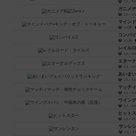
2人～
ガニメデ
2人～
マインド
2人用
コンパイ
2人用
レイル
1人～
エター
1人～
あいま
2人～
マッチ
3人～
ウイン
1人～
ヒット
2人～1
サンレ
2人～