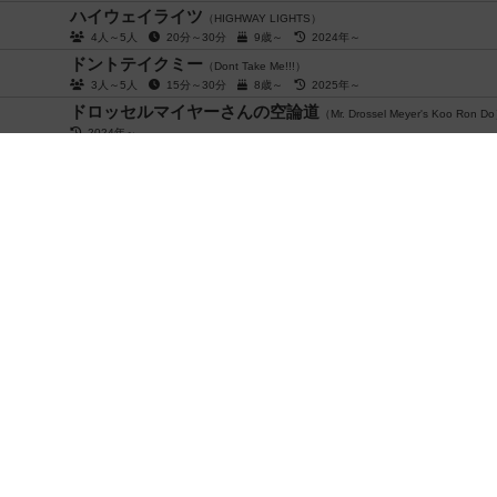
ハイウェイライツ
（HIGHWAY LIGHTS）
4人～5人
20分～30分
9歳～
2024年～
ドントテイクミー
（Dont Take Me!!!）
3人～5人
15分～30分
8歳～
2025年～
ドロッセルマイヤーさんの空論道
（Mr. Drossel Meyer's Koo Ron D
2024年～
ドラゴン・ディエゴ
（Diego Drachenzahn）
2人～4人
15分前後
5歳～
2009年～
ドラゴンレース
（Fiery Dragons / Drachenstark）
2人～4人
15分前後
5歳～
2006年～
ドブル
（Dobble / Spot it!）
2人～8人
15分前後
7歳～
2009年～
トポロメモリー
（Topolo Memory）
2人～5人
10分前後
5歳～
2018年～
デュプリク / アイデンティク
（Duplik / Identik）
3人～10人
45分前後
12歳～
2006年～
閉じる