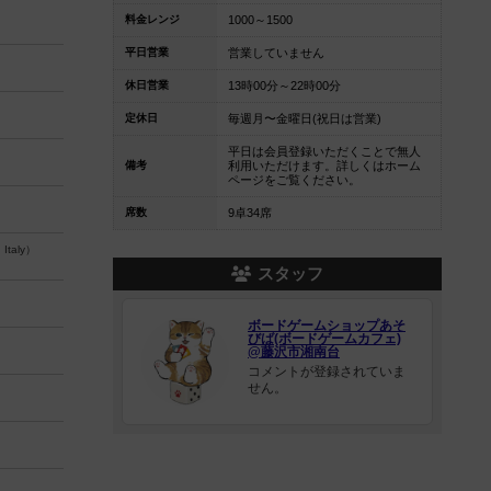
料金レンジ
1000～1500
平日営業
営業していません
休日営業
13時00分～22時00分
定休日
毎週月〜金曜日(祝日は営業)
平日は会員登録いただくことで無人
備考
利用いただけます。詳しくはホーム
ページをご覧ください。
席数
9卓34席
 Italy）
スタッフ
ボードゲームショップあそ
びば(ボードゲームカフェ)
@藤沢市湘南台
コメントが登録されていま
せん。