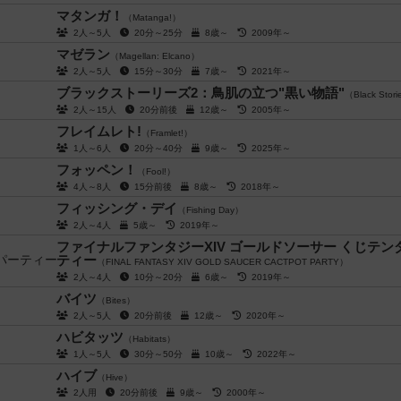
マタンガ！
（Matanga!）
2人～5人
20分～25分
8歳～
2009年～
マゼラン
（Magellan: Elcano）
2人～5人
15分～30分
7歳～
2021年～
ブラックストーリーズ2：鳥肌の立つ"黒い物語"
（Black Stori
2人～15人
20分前後
12歳～
2005年～
フレイムレト!
（Framlet!）
1人～6人
20分～40分
9歳～
2025年～
フォッペン！
（Fool!）
4人～8人
15分前後
8歳～
2018年～
フィッシング・デイ
（Fishing Day）
2人～4人
5歳～
2019年～
ファイナルファンタジーXIV ゴールドソーサー くじテン
ティー
（FINAL FANTASY XIV GOLD SAUCER CACTPOT PARTY）
2人～4人
10分～20分
6歳～
2019年～
バイツ
（Bites）
2人～5人
20分前後
12歳～
2020年～
ハビタッツ
（Habitats）
1人～5人
30分～50分
10歳～
2022年～
ハイブ
（Hive）
2人用
20分前後
9歳～
2000年～