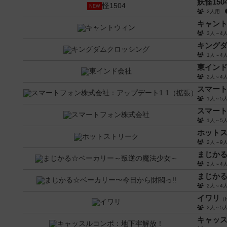
妖怪150
NEW
2人用
キャン
3人～
キング
1人～
東イン
2人～
スマート
1人～
スマー
1人～
ホット
2人～
まじか
2人～
まじかる
2人～
イワリ
（I
2人～
キャッ