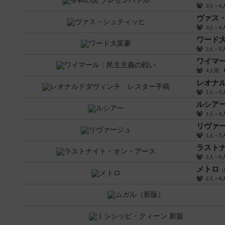
3人～
ヴァス
3人～
ワード
2人～
ワイマ
4人用
レオナ
1人～
ルシア
1人～
リヴァ
1人～
ラスト
2人～
メトロ
（
2人～