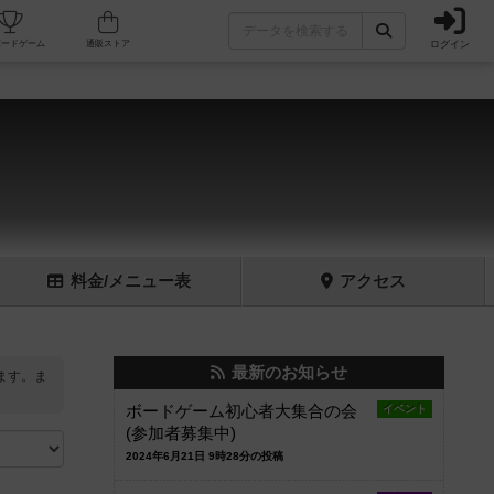
ログイン
フェ/店舗
人気ボードゲーム
通販ストア
料金
/メニュー
表
アクセス
最新のお知らせ
ます。ま
ボードゲーム初心者大集合の会
イベント
(参加者募集中)
2024年6月21日 9時28分の投稿