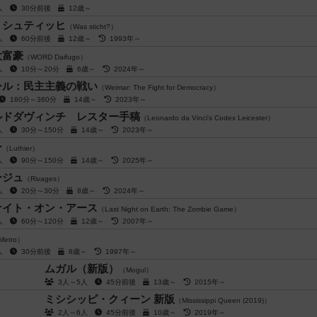
4人
30分前後
12歳～
・シュティッヒ
（Was sticht?）
4人
60分前後
12歳～
1993年～
大富豪
（WORD Daifugo）
5人
10分～20分
6歳～
2024年～
ール：民主主義の戦い
（Weimar: The Fight for Democracy）
180分～360分
14歳～
2023年～
ルドダヴィンチ レスター手稿
（Leonardo da Vinci's Codex Leicester）
5人
30分～150分
14歳～
2023年～
ー
（Luthier）
4人
90分～150分
14歳～
2025年～
ージュ
（Rivages）
5人
20分～30分
8歳～
2024年～
ナイト・オン・アース
（Last Night on Earth: The Zombie Game）
6人
60分～120分
12歳～
2007年～
Metro）
6人
30分前後
8歳～
1997年～
ムガル（新版）
（Mogul）
3人～5人
45分前後
13歳～
2015年～
ミシシッピ・クィーン 新版
（Mississippi Queen (2019)）
2人～6人
45分前後
10歳～
2019年～