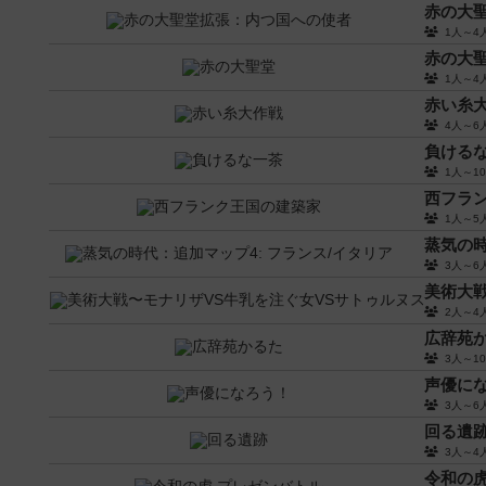
赤の大
1人～
赤の大
1人～
赤い糸
4人～
負ける
1人～
西フラ
1人～
蒸気の時
3人～
美術大戦
2人～
広辞苑
3人～
声優に
3人～
回る遺
3人～
令和の虎