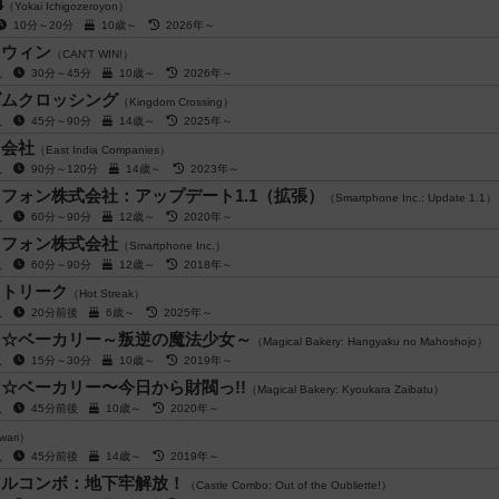
4
（Yokai Ichigozeroyon）
10分～20分
10歳～
2026年～
トウィン
（CAN'T WIN!）
4人
30分～45分
10歳～
2026年～
ダムクロッシング
（Kingdom Crossing）
4人
45分～90分
14歳～
2025年～
ド会社
（East India Companies）
4人
90分～120分
14歳～
2023年～
フォン株式会社：アップデート1.1（拡張）
（Smartphone Inc.: Update 1.1）
5人
60分～90分
12歳～
2020年～
トフォン株式会社
（Smartphone Inc.）
5人
60分～90分
12歳～
2018年～
ストリーク
（Hot Streak）
9人
20分前後
6歳～
2025年～
る☆ベーカリー～叛逆の魔法少女～
（Magical Bakery: Hangyaku no Mahoshojo）
4人
15分～30分
10歳～
2019年～
☆ベーカリー〜今日から財閥っ!!
（Magical Bakery: Kyoukara Zaibatu）
4人
45分前後
10歳～
2020年～
wari）
5人
45分前後
14歳～
2019年～
スルコンボ：地下牢解放！
（Castle Combo: Out of the Oubliette!）