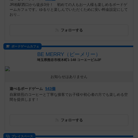
JR柏駅西口から徒歩3分！ 初めての人もお一人様も楽しめるボードゲ
ームカフェです。ゆるりと楽しんでいただくために安い料金設定にして
おり...
フォローする
ボードゲームカフェ
BE MERRY（ビーメリー）
埼玉県熊谷市桜木町1-148 コーエービル2F
お知らせはありません
遊べるボードゲーム
543個
自家焙煎のコーヒーと丁寧な接客でお子様や初心者の方でも楽しめる空
間を提供します！
フォローする
プレイスペース