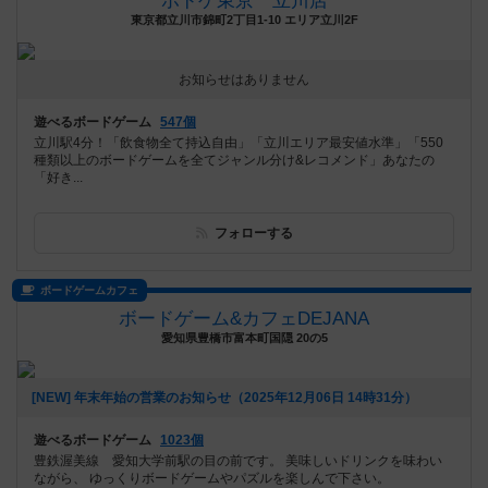
ボドゲ東京 立川店
東京都立川市錦町2丁目1-10 エリア立川2F
お知らせはありません
遊べるボードゲーム
547個
立川駅4分！「飲食物全て持込自由」「立川エリア最安値水準」「550
種類以上のボードゲームを全てジャンル分け&レコメンド」あなたの
「好き...
フォローする
ボードゲームカフェ
ボードゲーム&カフェDEJANA
愛知県豊橋市富本町国隠 20の5
[NEW] 年末年始の営業のお知らせ（2025年12月06日 14時31分）
遊べるボードゲーム
1023個
豊鉄渥美線 愛知大学前駅の目の前です。 美味しいドリンクを味わい
ながら、 ゆっくりボードゲームやパズルを楽しんで下さい。