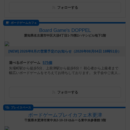
フォローする
ボードゲームカフェ
Board Game's DOPPEL
愛知県名古屋市中区大須4丁目1-79第2ハヤシビル地下1階
[NEW] 2026年8月の営業予定のお知らせ（2026年08月04日 18時51分）
遊べるボードゲーム
575個
矢場町駅から徒歩5分、上前津駅から徒歩6分！ 初心者から上級者まで
幅広いボードゲームをそろえてお待ちしております。 女子会やご友人...
フォローする
プレイスペース
ボードゲームプレイカフェ木更津
千葉県木更津市東中央2-10-19 ゆみーる東中央参番館 3階