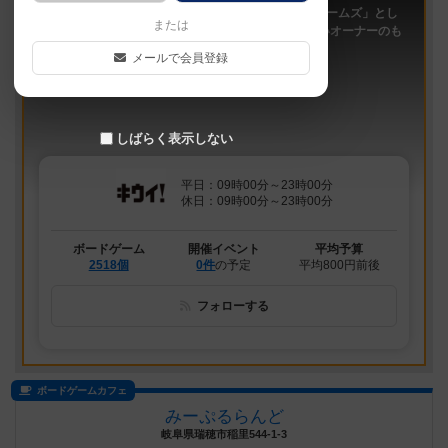
「キウイ！」は、2011年9月大阪日本橋で「キウイゲームズ」とし
または
てスタートしたボードゲームカフェです。 今は新しいオーナーのも
と、無...
メールで会員登録
しばらく表示しない
平日：09時00分～23時00分
休日：09時00分～23時00分
ボードゲーム
開催イベント
平均予算
2518個
0件
の予定
平均800円前後
フォローする
ボードゲームカフェ
みーぷるらんど
岐阜県瑞穂市稲里544-1-3