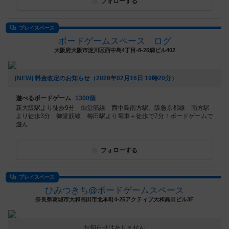
フォローする
プレイスペース
ボードゲームスペース ログ
大阪府大阪市淀川区西中島4丁目-8-26鯛ビル402
[NEW] 料金改定のお知らせ（2026年02月16日 19時20分）
遊べるボードゲーム
1300個
新大阪駅より徒歩9分 御堂筋線 西中島南方駅、阪急京都線 南方駅
より徒歩3分 御堂筋線 梅田駅より電車＋徒歩で7分！ボードゲームで
遊ん...
フォローする
プレイスペース
ひみつきち@ボードゲームスペース
奈良県葛城市大和高田市北本町4-25アクティブ大和高田ビル3F
お知らせはありません