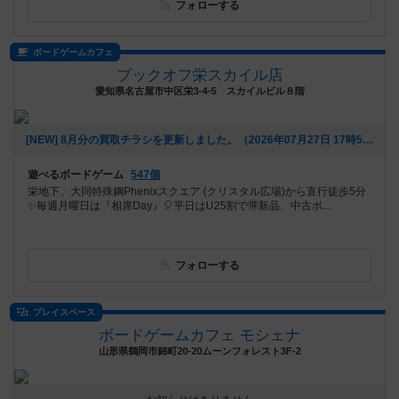
フォローする
ボードゲームカフェ
ブックオフ栄スカイル店
愛知県名古屋市中区栄3-4-5 スカイルビル８階
[NEW] 8月分の買取チラシを更新しました。（2026年07月27日 17時53分）
遊べるボードゲーム
547個
栄地下、大同特殊鋼Phenixスクエア (クリスタル広場)から直行徒歩5分
✨毎週月曜日は『相席Day』🎈平日はU25割で🉐新品、中古ボ...
フォローする
プレイスペース
ボードゲームカフェ モシェナ
山形県鶴岡市錦町20-20ムーンフォレスト3F-2