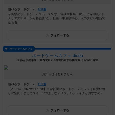
遊べるボードゲーム
108個
奈良県のボードゲームスペースです。近鉄大和高田駅／JR高田駅／ト
ナリエ大和高田から各徒歩5分。軽量〜中量級中心。人の少ない場所で
落ち着...
フォローする
ボードゲームカフェ
ボードゲームカフェ dicea
京都府京都市東山区西之町216番地2 縄手新橋大西ビル3階B号室
お知らせはありません
遊べるボードゲーム
151個
【2026年1月New OPEN!!】京都祇園のボードゲームカフェ｜可愛い癒
しの空間｜まるでスイーツのようなオリジナルシェイクがおすすめ♪
フォローする