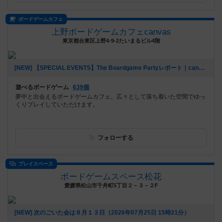
ボードゲームカフェ
上野ボードゲームカフェcanvas
東京都台東区上野4-9-2たいまるビル4階
[NEW] 【SPECIAL EVENTS】The Boardgame Partyレポート｜canvas Girl's Day｜2026/7/24（2026年07月25日 22時12分）
遊べるボードゲーム
639個
夢中と出会えるボードゲームカフェ。広々として落ち着いた空間でゆっ
くりプレイしていただけます。
フォローする
プレイスペース
ボードゲームスペース松花
愛媛県松山市千舟町5丁目２－３－２F
[NEW] 次のごいた会は８月１３日（2026年07月25日 15時21分）