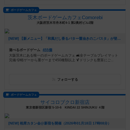
ボードゲームカフェ
茨木ボードゲームカフェComorebi
大阪府茨木市舟木町4-1 第2奥村ビル2階
[NEW] 【新メニュー】「和風だし香るバター醤油きのこパスタ」が登場！（2026年01月28日 20時37分）
遊べるボードゲーム
455個
大阪茨木にある唯一のボードゲームカフェ 🛋全テーブルプレイマット
完備 🎲軽ゲーから重ゲーまで450種類以上 🍹ドリンクも豊富にご...
フォローする
ボードゲームカフェ
サイコロブクロ新宿店
東京都新宿区新宿 5-10-6 KINDAI 22 SHINJUKU ４階
[NEW] 相席カタン会@新宿を開催（2026年01月18日 17時08分）