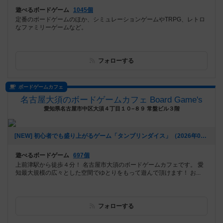
遊べるボードゲーム
1045個
定番のボードゲームのほか、シミュレーションゲームやTRPG、レトロ
なファミリーゲームなど。
フォローする
ボードゲームカフェ
名古屋大須のボードゲームカフェ Board Game's
愛知県名古屋市中区大須４丁目１０−８９ 常盤ビル３階
[NEW] 初心者でも盛り上がるゲーム「タンブリンダイス」（2026年07月17日 14時05分）
遊べるボードゲーム
697個
上前津駅から徒歩４分！ 名古屋市大須のボードゲームカフェです。 愛
知最大規模の広々とした空間でゆとりをもって遊んで頂けます！ お...
フォローする