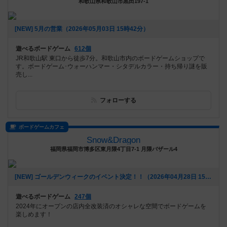
和歌山県和歌山市黒田197-1
[NEW] 5月の営業（2026年05月03日 15時42分）
遊べるボードゲーム
612個
JR和歌山駅 東口から徒歩7分。和歌山市内のボードゲームショップで
す。ボードゲーム･ウォーハンマー・シタデルカラー・持ち帰り謎を販
売し...
フォローする
ボードゲームカフェ
Snow&Dragon
福岡県福岡市博多区東月隈4丁目7-1 月隈バザール4
[NEW] ゴールデンウィークのイベント決定！！（2026年04月28日 15時49分）
遊べるボードゲーム
247個
2024年にオープンの店内全改装済のオシャレな空間でボードゲームを
楽しめます！