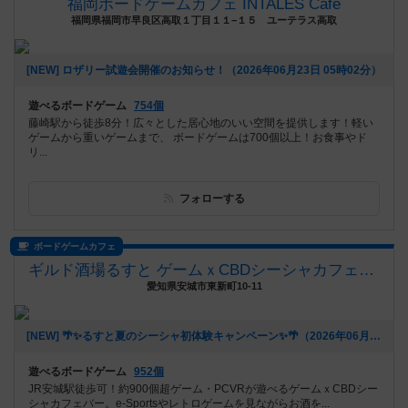
福岡ボードゲームカフェ INTALES Cafe
福岡県福岡市早良区高取１丁目１１−１５ ユーテラス高取
[NEW] ロザリー試遊会開催のお知らせ！（2026年06月23日 05時02分）
遊べるボードゲーム
754個
藤崎駅から徒歩8分！広々とした居心地のいい空間を提供します！軽い
ゲームから重いゲームまで、 ボードゲームは700個以上！お食事やド
リ...
フォローする
ボードゲームカフェ
ギルド酒場るすと ゲームｘCBDシーシャカフェバー
愛知県安城市東新町10-11
[NEW] 🌴✨るすと夏のシーシャ初体験キャンペーン✨🌴（2026年06月03日 02時03分）
遊べるボードゲーム
952個
JR安城駅徒歩可！約900個超ゲーム・PCVRが遊べるゲームｘCBDシー
シャカフェバー。e-Sportsやレトロゲームを見ながらお酒を...