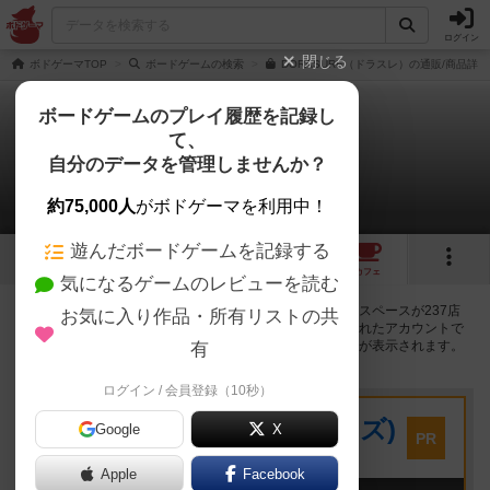
ログイン
閉じる
ボドゲーマTOP
ボードゲームの検索
DORASURE（ドラスレ）の通販/商品詳細
ボードゲームのプレイ履歴を記録し
て、
ドラスレ
自分のデータを管理しませんか？
237店のカフェ/スペースが提供中
約75,000人
がボドゲーマを利用中！
遊んだボードゲームを記録する
13
5
52
238
トップ
画像
動画
レビュー
カフェ
気になるゲームのレビューを読む
ドラスレで遊ぶことができるボードゲームカフェ・プレイスペースが237店
お気に入り作品・所有リストの共
登録されています。公開プロフィールの都道府県が設定されたアカウントで
ログインすると、同じ都道府県内の店舗に絞り込むボタンが表示されます。
有
ログイン / 会員登録（10秒）
プレイスペース
キウイ！(旧:キウイゲームズ)
Google
X
PR
大阪府大阪市中央区森ノ宮中央2-8-2 永田中央ビル2階
Apple
Facebook