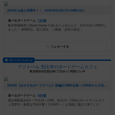
[NEW] お盆も営業中！！（2026年08月07日 00時53分）
遊べるボードゲーム
738個
岐阜県瑞穂市にBoard Game Cafe みーぷるらんど 6月15日にOPENし
ました！ 仲間同士、恋人同士、ご家族、女性の来店...
フォローする
ボードゲームカフェ
アジトベル 恵比寿のボードゲームカフェ
東京都渋谷区恵比寿1丁目26-17 阿部ビル 4F
[NEW] 【おすすめボードゲーム】(前編)10周年企画！10年前から大活躍のボードゲーム【#163】をあげました（2026年08月06日 00時03分）
遊べるボードゲーム
859個
恵比寿駅徒歩8分！平日18～23時、休日13～23時はボードゲームカフ
ェ営業中！相席は予約不要！2,000円～！お気軽に遊びに来てくだ...