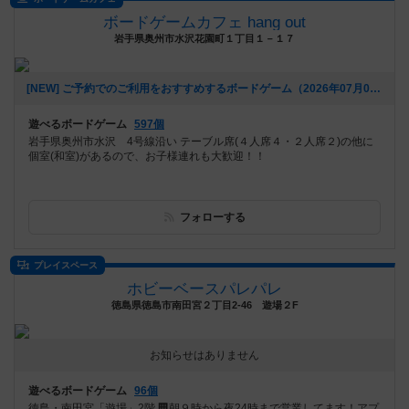
ボードゲームカフェ hang out
岩手県奥州市水沢花園町１丁目１－１７
[NEW] ご予約でのご利用をおすすめするボードゲーム（2026年07月04日 11時59分）
遊べるボードゲーム
597個
岩手県奥州市水沢 4号線沿い テーブル席(４人席４・２人席２)の他に
個室(和室)があるので、お子様連れも大歓迎！！
フォローする
プレイスペース
ホビーベースパレパレ
徳島県徳島市南田宮２丁目2-46 遊場２F
お知らせはありません
遊べるボードゲーム
96個
徳島・南田宮「遊場」2階 🏢朝９時から夜24時まで営業してます！アプ