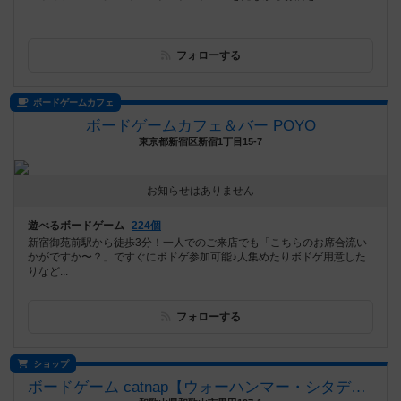
フォローする
ボードゲームカフェ
ボードゲームカフェ＆バー POYO
東京都新宿区新宿1丁目15-7
お知らせはありません
遊べるボードゲーム
224個
新宿御苑前駅から徒歩3分！一人でのご来店でも「こちらのお席合流い
かがですか〜？」ですぐにボドゲ参加可能♪人集めたりボドゲ用意した
りなど...
フォローする
ショップ
ボードゲーム catnap【ウォーハンマー・シタデルカラー取扱店】