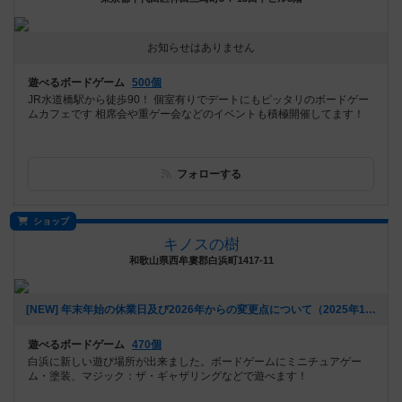
お知らせはありません
遊べるボードゲーム
500個
JR水道橋駅から徒歩90！ 個室有りでデートにもピッタリのボードゲー
ムカフェです 相席会や重ゲー会などのイベントも積極開催してます！
フォローする
ショップ
キノスの樹
和歌山県西牟婁郡白浜町1417-11
[NEW] 年末年始の休業日及び2026年からの変更点について（2025年11月19日 15時50分）
遊べるボードゲーム
470個
白浜に新しい遊び場所が出来ました。ボードゲームにミニチュアゲー
ム・塗装、マジック：ザ・ギャザリングなどで遊べます！