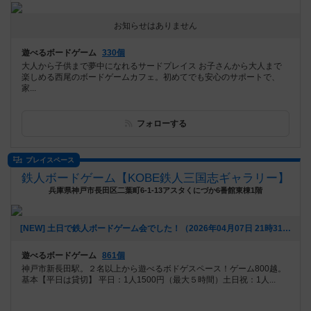
お知らせはありません
遊べるボードゲーム
330個
大人から子供まで夢中になれるサードプレイス お子さんから大人まで
楽しめる西尾のボードゲームカフェ。初めてでも安心のサポートで、
家...
フォローする
プレイスペース
鉄人ボードゲーム【KOBE鉄人三国志ギャラリー】
兵庫県神戸市長田区二葉町6-1-13アスタくにづか6番館東棟1階
[NEW] 土日で鉄人ボードゲーム会でした！（2026年04月07日 21時31分）
遊べるボードゲーム
861個
神戸市新長田駅。２名以上から遊べるボドゲスペース！ゲーム800越。
基本【平日は貸切】 平日：1人1500円（最大５時間）土日祝：1人...