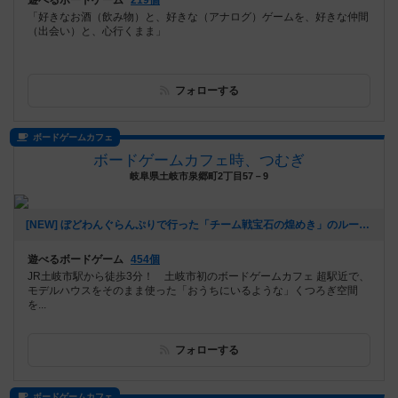
遊べるボードゲーム
219個
「好きなお酒（飲み物）と、好きな（アナログ）ゲームを、好きな仲間
（出会い）と、心行くまま」
フォローする
ボードゲームカフェ
ボードゲームカフェ時、つむぎ
岐阜県土岐市泉郷町2丁目57－9
[NEW] ぼどわんぐらんぷりで行った「チーム戦宝石の煌めき」のルールについて（2026年07月11日 16時35分）
遊べるボードゲーム
454個
JR土岐市駅から徒歩3分！ 土岐市初のボードゲームカフェ 超駅近で、
モデルハウスをそのまま使った「おうちにいるような」くつろぎ空間
を...
フォローする
ボードゲームカフェ