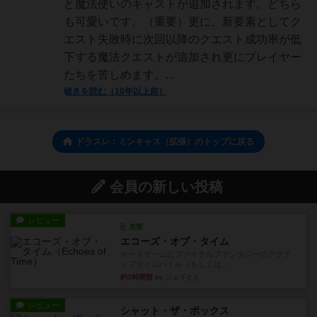
と魔法使いのキャストが追加されます。どちら
も可愛いです。（重要）更に、新要素としてク
エスト失敗時に次回以降のクエスト成功率が低
下する魔法クエストが追加され更にプレイヤー
たちを苦しめます。...
続きを読む（10年以上前）
ドラスレ：ミンキャス（拡張）のトップに戻る
会員の新しい投稿
レビュー
充実
エコーズ・オブ・タイム
カードゲームにファイナルファンタジーのアクテ
ィブタイムバトル（もしくは...
約3時間前
by ジェイとと
レビュー
シャット・ザ・ボックス