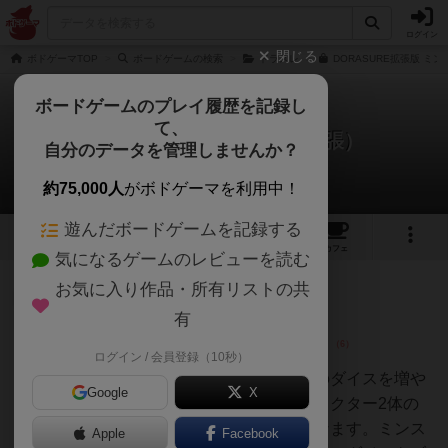
ログイン
閉じる
ボドゲーマTOP
ボードゲームの検索
ドラスレ
DORASURE拡張版 ミ
ボードゲームのプレイ履歴を記録し
て、
ドラスレ：ミンキャス（拡張）
自分のデータを管理しませんか？
4件のレビュー
約75,000人
がボドゲーマを利用中！
遊んだボードゲームを記録する
4
4
62
トップ
画像
動画
レビュー
カフェ
気になるゲームのレビューを読む
お気に入り作品・所有リストの共
大臣
188名
3名
0
充実
有
ログイン / 会員登録（10秒）
うどんこ
決戦で最強のキャスターと味方のダイスを増や
Google
X
せるミンストレルが楽しいキャラクター2体の
追加とクエストタイルの追加となます。ミンス
Apple
Facebook