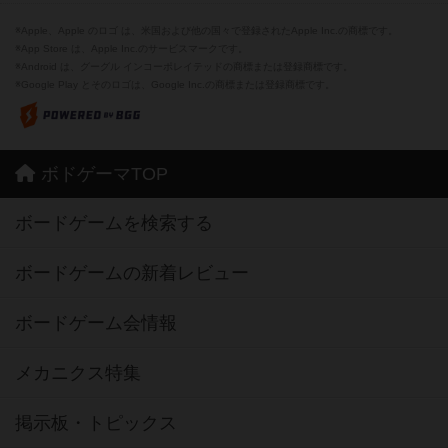
※Apple、Apple のロゴ は、米国および他の国々で登録されたApple Inc.の商標です。
※App Store は、Apple Inc.のサービスマークです。
※Android は、グーグル インコーポレイテッドの商標または登録商標です。
※Google Play とそのロゴは、Google Inc.の商標または登録商標です。
ボドゲーマTOP
ボードゲームを検索する
ボードゲームの新着レビュー
ボードゲーム会情報
メカニクス特集
掲示板・トピックス