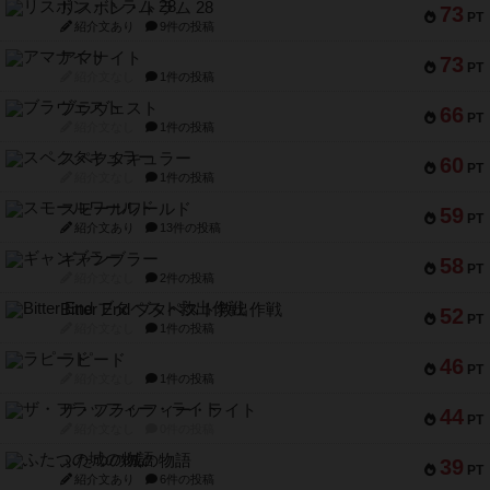
リスボン・トラム 28
73
PT
紹介文あり
9件の投稿
アマナイト
73
PT
紹介文なし
1件の投稿
ブラヴェスト
66
PT
紹介文なし
1件の投稿
スペクタキュラー
60
PT
紹介文なし
1件の投稿
スモールワールド
59
PT
紹介文あり
13件の投稿
ギャンブラー
58
PT
紹介文なし
2件の投稿
Bitter End ブタペスト救出作戦
52
PT
紹介文なし
1件の投稿
ラピード
46
PT
紹介文なし
1件の投稿
ザ・フラッフィー・ライト
44
PT
紹介文なし
0件の投稿
ふたつの城の物語
39
PT
紹介文あり
6件の投稿