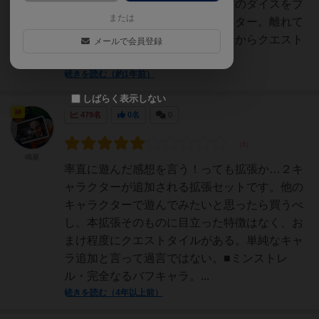
トレルリソースを使用して、味方のダイスをブ
または
ースト可能なのが特徴のキャラクター。離れて
いてもブースト可能で、初ターンからクエスト
メールで会員登録
に挑戦する場合も対応可...
続きを読む（約1年前）
しばらく表示しない
神
479名
0名
0
鳴屋
率直に遊んだ感想を言う！っても拡張か…２キ
ャラクターが追加される拡張セットです。他の
キャラクターで遊んでみたいと思ったら買うべ
し。本拡張そのものに目立った特徴はなく、お
まけ程度にクエストタイルがある。単純なキャ
ラ追加と言って過言ではない。■ミンストレ
ル・完全なるバフキャラ。...
続きを読む（4年以上前）