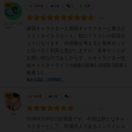
仙人
1095名
2名
0
充実
ぽっぽーくる
っぽー
最強キャラクターと最弱キャラクターと魔法ク
エストタイル３セット。初のドラスレの拡張セ
ットになります。内容物を考えると基本セット
と比べると割高な気がしますが、基本セットが
お買い得なのであしからず。☆キャラクター性
能キャスターライフ:4移動3冒険1:1戦闘:2探索:1
教養:1リ...
続きを読む（6年弱前）
仙人
444名
1名
0
Uty
DORASUREの拡張版です。今回は新たなキャ
ラクターとして、吟遊詩人であるミンストレル