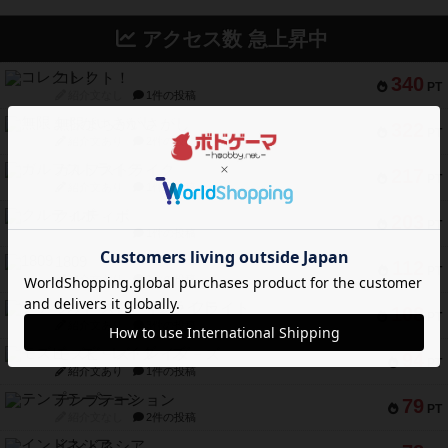
アクセス数 急上昇中
コレクト！
340
PT
紹介文なし
1件の投稿
無限まちがいさがし
322
PT
紹介文あり
2件の投稿
ガルフストライク
217
PT
紹介文あり
1件の投稿
クルティボ
203
PT
紹介文なし
1件の投稿
1809
112
PT
紹介文あり
1件の投稿
ファースト・イン・フライト
108
PT
紹介文あり
3件の投稿
モズビ－ズ・レイダ－ズ
94
PT
紹介文あり
1件の投稿
テンプテーション
79
PT
紹介文なし
2件の投稿
インドネシア