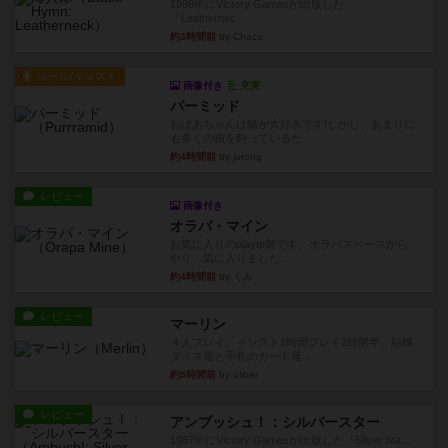
1988年にVictory Gamesが出版した
『Leathernec...
約3時間前
by Chaco
ルール/インスト
画像付き
充実
パーミッド
おばあちゃんは猫が大好きです!しかし、あまりに
も多くの猫を飼っているた...
約4時間前
by jurong
レビュー
画像付き
オラパ・マイン
お気に入りのplayte製です。オラパスペースから
やり、気に入りました...
約4時間前
by くみ
レビュー
マーリン
４人プレイ。インスト1時間プレイ2時間半。結構
ダイス運と手札のカード運...
約5時間前
by oliber
レビュー
アンブッシュ！：シルバースター
1987年にVictory Gamesが出版した『Silver Sta...