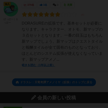
仙人
379名
3名
0
充実
ぽっぽーくる
っぽー
DORASUREの拡張です。基本セットが必要に
なります。キャラクター、オトモ、新マップの
３点セットとなります。一番の目玉はもちろん
新マップでしょう。新マップはクエストタイル
と報酬タイルが全て固有のものとなっており、
ほとんどのシステム拡張が使えなくなっていま
す。新マップアメノ...
続きを読む（1年以上前）
ドラスレ：天竜奇譚アメノミヤ（拡張）のトップに戻る
会員の新しい投稿