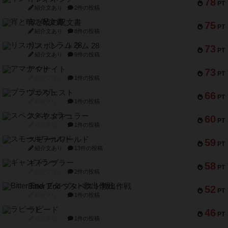
78
PT
紹介文あり
2件の投稿
宵と暁の呪文書
75
PT
紹介文あり
8件の投稿
リスボン・トラム 28
73
PT
紹介文あり
9件の投稿
アマナイト
73
PT
紹介文なし
1件の投稿
ブラヴェスト
66
PT
紹介文なし
1件の投稿
スペクタキュラー
60
PT
紹介文なし
1件の投稿
スモールワールド
59
PT
紹介文あり
13件の投稿
ギャンブラー
58
PT
紹介文なし
2件の投稿
Bitter End ブタペスト救出作戦
52
PT
紹介文なし
1件の投稿
ラピード
46
PT
紹介文なし
1件の投稿