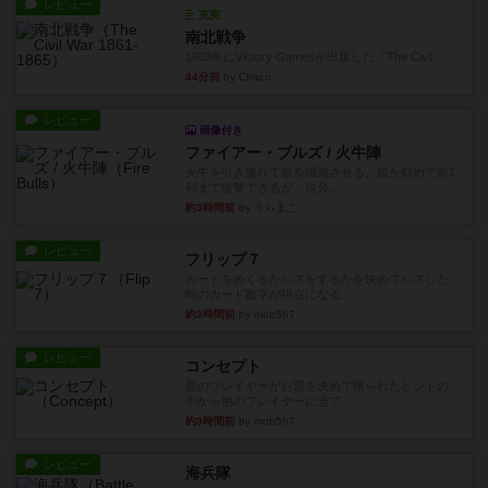
レビュー
充実
南北戦争
1983年にVictory Gamesが出版した『The Civil ...
44分前
by Chaco
レビュー
画像付き
ファイアー・ブルズ / 火牛陣
火牛を引き連れて敵を殲滅させる。縦か斜めで前2
列まで攻撃できるが、自分...
約3時間前
by うらまこ
レビュー
フリップ７
カードをめくるかパスをするかを決めてパスした
時のカード数字が得点になる...
約3時間前
by mob567
レビュー
コンセプト
親のプレイヤーがお題を決めて限られたヒントの
中から他のプレイヤーに当て...
約3時間前
by mob567
レビュー
海兵隊