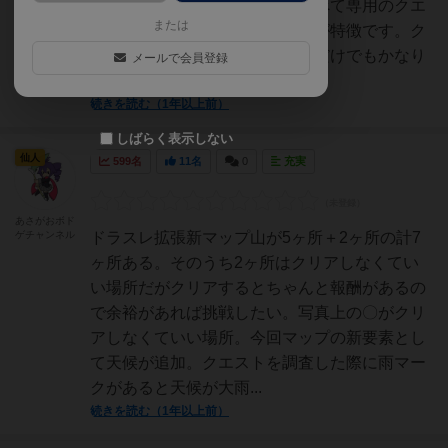
ね！他のマップ拡張と違い、すべて専用のクエ
または
ストや専用の報酬を使用するのが特徴です。ク
エスト、報酬が総入れ替えってだけでもかなり
メールで会員登録
新鮮な気がしますし、内容...
続きを読む（1年以上前）
しばらく表示しない
仙人
599名
11名
0
充実
あさがおボド
ゲチャンネル
ドラスレ拡張新マップ山が5ヶ所＋2ヶ所の計7
ヶ所ある。そのうち2ヶ所はクリアしなくてい
い場所だがクリアするとちゃんと報酬があるの
で余裕があれば挑戦したい。写真上の〇がクリ
アしなくていい場所。今回マップの新要素とし
て天候が追加。クエストを調査した際に雨マー
クがあると天候が大雨...
続きを読む（1年以上前）