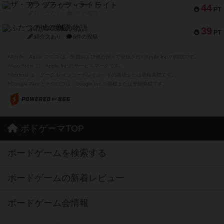
ザ・フラッフィー・ライト
44
PT
紹介文なし
0件の投稿
ふたつの城の物語
39
PT
紹介文あり
6件の投稿
※Apple、Apple のロゴ は、米国および他の国々で登録されたApple Inc.の商標です。
※App Store は、Apple Inc.のサービスマークです。
※Android は、グーグル インコーポレイテッドの商標または登録商標です。
※Google Play とそのロゴは、Google Inc.の商標または登録商標です。
ボドゲーマTOP
ボードゲームを検索する
ボードゲームの新着レビュー
ボードゲーム会情報