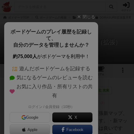
ログイン
閉じる
ボドゲーマTOP
ボードゲームの検索
ドラスレ
DORASURE拡張版天竜
ボードゲームのプレイ履歴を記録し
て、
ドラスレ：天竜奇譚アメノミヤ（拡張）
自分のデータを管理しませんか？
3件のレビュー
約75,000人
がボドゲーマを利用中！
遊んだボードゲームを記録する
1
1
3
6
トップ
画像
動画
レビュー
カフェ
気になるゲームのレビューを読む
お気に入り作品・所有リストの共
神
920名
10名
0
画像
充実
有
ログイン / 会員登録（10秒）
ハナ
和風な雰囲気が特徴のドラスレ拡張新マップ、
Google
X
新キャラ、新オトモが追加されます。・新マッ
プ「アメノミヤ」このマップ拡張は良いです
Apple
Facebook