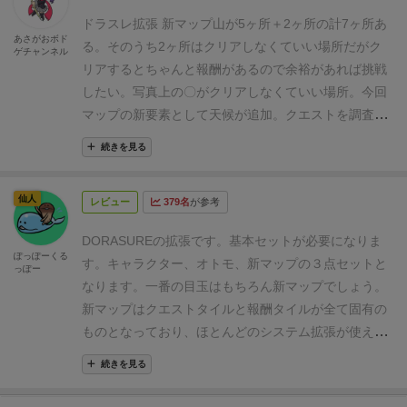
ので、他のマップ拡張よりもずっとプレイしやすいで
ドラスレ拡張 新マップ
山が5ヶ所＋2ヶ所の計7ヶ所あ
す(勝てるかは別問題)。変なクセがなく雰囲気がかな
あさがおボド
る。そのうち2ヶ所はクリアしなくていい場所だがク
ゲチャンネル
り変わるので、最初のマップ拡張として断トツでオス
リアするとちゃんと報酬があるので余裕があれば挑戦
スメ。
・新キャラ「オンミョウジ」
サポートキャラ。
したい。
写真上の〇がクリアしなくていい場所。
今回
冒険フェイズでは仲間のクエスト挑戦を遠隔サポート
マップの新要素として天候が追加。クエストを調査し
し、決戦フェイズではドラゴンランページを少しだけ
た際に雨マークがあると天候が大雨になり、移動に必
弱体化可能となかなか便利な能力。さすが最新キャラ
続きを見る
要な出目が高くなる。(森が出目6でしか入れなくなる
です。自身の戦闘能力がかなり低いのは難点なので、
のでかなり厄介)
今回の目的はドラゴンを倒すことでは
周りを火力キャラで固めて冒険のサポートに徹する
仙人
レビュー
379名
が参考
なく、ドラゴンを鎮める事で、内容は変わらないけ
か、オトモのハウンドを連れていくのがよさそうで
ど、ストーリー的には戦って落ち着かせるのが目的で
す。
・新オトモ「ラビット」
もう完全に出ないと思っ
DORASUREの拡張です。基本セットが必要になりま
す。(いいドラゴンだけど暴れてしまっているらしい)
ぽっぽーくる
ていたオトモの新キャラ！出ただけでも嬉しいです！
す。
キャラクター、オトモ、新マップの３点セットと
っぽー
また、新アクションとしてカナトコ村での専用アクシ
能力的にはこちらもサポート。運を操り、ダイスを振
なります。一番の目玉はもちろん新マップでしょう。
ョン「武具鍛錬」があり、これは1キャラにつき2個本
り直させてくれます。最後まで育てるとハンターの
新マップはクエストタイルと報酬タイルが全て固有の
来のリソースとは別に専用のリソースを獲得できると
「ヴェノムバレット」と同じ能力(ダイス目1つを6に変
ものとなっており、ほとんどのシステム拡張が使えな
いうもの。
これがありがたい。ただし、この村…水没
更)を追加してくれるので十分強力。育てる価値ありで
くなっています。
新マップ アメノミヤ
クエストに記
します。
また、マップには湖というマスがあって、こ
続きを見る
すね。
移動力の加算が0でデメリットがない点、1xp上
載されている雨マークやドラゴンの雨マークによって
こでは冒険、挑戦、協力ができないというマスになっ
げるだけで戦闘、探検、教養すべてのクエストに協力
雨が降り、移動がしづらくなるというギミックが多く