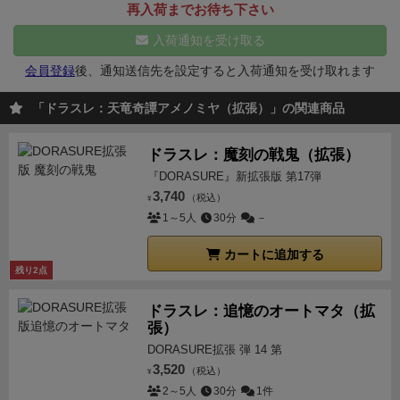
ています。出目は晴天時は4以上で入れます。
一見す
再入荷までお待ち下さい
できて育てやすい点も地味に良いところ。基本的にず
な特徴です。プレイ感としては移動のしづらい天空列
るとただの安全地帯なんですがここがめっちゃいやら
っと同行させるだけで良いので、ルール的にも分かり
島トルメンテと結構似てるなぁと思いました。雨が降
入荷通知を受け取る
しい場所で、この湖の周囲には山が3ヶ所あり、森に
やすく使いやすいです。
細かい難点ですが、メタルフ
ってる、移動できないっていう感じは似てます。
マッ
周囲が囲まれていてもし、大雨の天候に変わると森、
会員登録
後、通知送信先を設定すると入荷通知を受け取れます
ィギュアのサイズ感が他のオトモとかなり違います。
プ自体は基本と同じような感じで見て実に分かりやす
湖、どちらも出目6でしか入れなくなるんです。
なの
せっかくなら揃えて欲しかった、、、
【まとめ】
分か
い。正直二つ目の発売マップはこちらのほうがよかっ
「ドラスレ：天竜奇譚アメノミヤ（拡張）」の関連商品
で雨クエストが森の奥にあるとかなり大変でした。
ド
りやすく新鮮な新マップ、使いやすい新キャラと初追
たのでは？雨のギミックルールはシンプルですぐ理解
ラゴン戦も言わずもがな
歯ごたえあり！とても楽しい
加のオトモ。こういう拡張が一番欲しかった！って感
できると思うので余計そう思いました。
クエストタイ
ドラスレ：魔刻の戦鬼（拡張）
マップ拡張です。
また、付属の新キャラ「オンミョウ
じです(トルメンテやオートマタの悪口ではありませ
ルの内容はやや厳しめの内容で、ミンキャスやSSに入
『DORASURE』新拡張版 第17弾
ジ」もバフデバフができる新しい能力があり、使って
ん)。
大量の拡張を追いきれずに辟易してしまった人に
ってるクエストに近い感じでした。具体的に言うとダ
3,740
（税込）
¥
いて楽しいキャラだと思います。
もオススメできる良拡張だと思います。
初挑戦はちゃ
メージを受けるタイルが非常に多い。
また村の一つが
1～5人
30分
－
んと全滅したので、また近々再挑戦したいとこ
休息の代わりにリソースが二つもらえるというもの
カートに追加する
ろ、、、
も、少し面白いかも、ただ休息ができないのがきつい
残り2点
のでどちらか選べたらよかったかなぁと。
追加キャラ
クター オンミョウジ
性能としては最近のキャラらし
ドラスレ：追憶のオートマタ（拡
張）
く使いやすくなってますね。どちらかというとサポー
トよりの強めの性能してます。
DORASURE拡張 弾 14 第
追加オトモ
オトモがこ
3,520
の拡張だけで遊べるように専用の説明書が付いてま
（税込）
¥
2～5人
30分
1件
す！小さな大冒険についてる説明書より、大きい上に