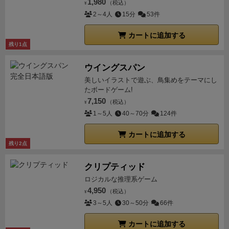
1,980
（税込）
¥
2～4人
15分
53件
カートに追加する
残り1点
ウイングスパン
美しいイラストで遊ぶ、鳥集めをテーマにし
たボードゲーム!
7,150
（税込）
¥
1～5人
40～70分
124件
カートに追加する
残り2点
クリプティッド
ロジカルな推理系ゲーム
4,950
（税込）
¥
3～5人
30～50分
66件
カートに追加する