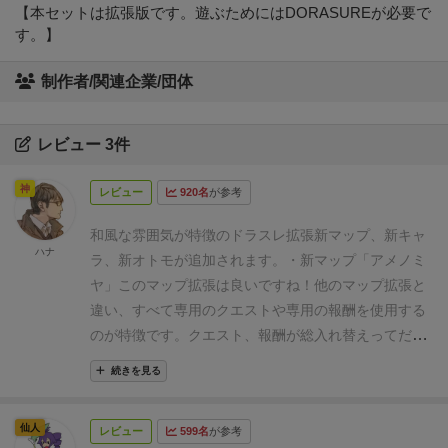
【本セットは拡張版です。遊ぶためにはDORASUREが必要で
す。】
制作者/関連企業/団体
レビュー 3件
神
レビュー
920名
が参考
和風な雰囲気が特徴のドラスレ拡張
新マップ、新キャ
ハナ
ラ、新オトモが追加されます。
・新マップ「アメノミ
ヤ」
このマップ拡張は良いですね！他のマップ拡張と
違い、すべて専用のクエストや専用の報酬を使用する
のが特徴です。クエスト、報酬が総入れ替えってだけ
でもかなり新鮮な気がしますし、内容が和の世界観を
続きを見る
表現してくれるのも良いところ。
新ギミックの大雨は
運次第でかなり苦しいですがトルメンテほど不快感は
仙人
レビュー
599名
が参考
ないですし、ジェメオスほど理不尽な難易度でもない