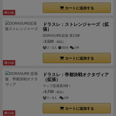
レイアウトも見やすく改善されており、非常にいいも
カートに追加する
のでした。
性能自体も移動０の同行タイプなのでとり
残り1点
あえず使っておいて損はないという性能です。オトモ
ドラスレ：ストレンジャーズ（拡
自体微妙なシステムではありますけど・・・
総評
マッ
張）
プ追加拡張としては良拡張だと思います、ルールが分
DORASURE拡張 第13弾
かりやすいのでとりあえず試してみるのにはちょうど
3,520
（税込）
¥
いいと思います。難易度的には雨が降ると移動がかな
2～5人
30分
1件
りきついのでやはり運要素がかなり大きいですが、ト
ルメンテやオクタヴィアほどではないかなと。
基本を
カートに追加する
買ってからマップ追加としてこれを買うのはアリだと
残り2点
思います。オトモも使ってみて気に入れば小さな大冒
ドラスレ：帝都決戦オクタヴィア
険を買うという足掛かりにもなりますからね。
（拡張）
マップ拡張第3弾！
4,730
（税込）
¥
2～8人
2件
カートに追加する
残り2点