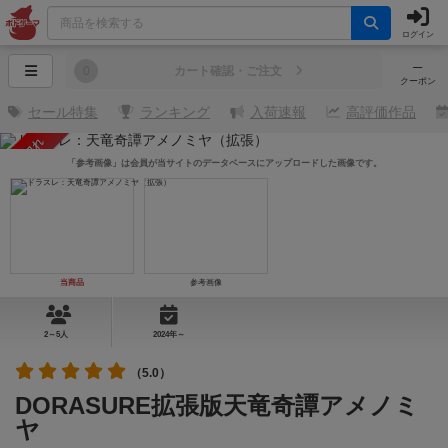
ログイン
─
0
カート確認・ご注文
クーポン
セール特集
ランキング
入荷速報
高評価作品
売り切れ
「参考画像」は会員が当サイトのデータベースにアップロードした画像です。
当商品
参考画像
2～5人
2024年～
（5.0）
DORASURE拡張版天竜奇譚アメノミ
ヤ