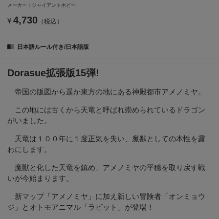
メーカー：ジャイアントホビー
4,730
¥
（税込）
日本語ルール付き/日本語版
Dorasue拡張版15弾!
帝国の版図から遥か東方の地にある神殿都市アメノミヤ。
この地には古くから天竜と呼ばれ崇められているドラゴン
がいました。
天竜は１００年に１度正気を失い、魔獣としての本性を露
わにします。
魔獣と化した天竜を鎮め、アメノミヤの平穏を取り戻す戦
いが今始まります。
新マップ「アメノミヤ」に加え新しい冒険者「オンミョウ
ジ」とオトモアニマル「ラビット」が登場！