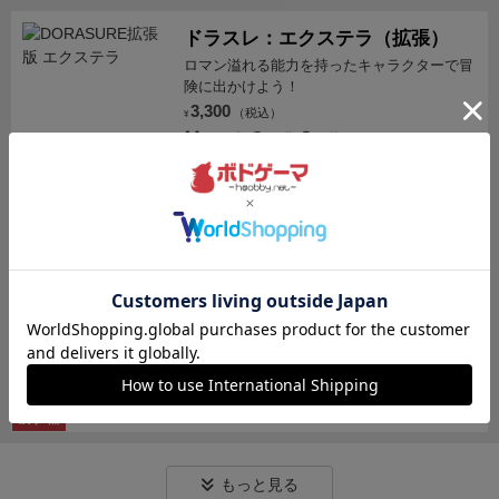
ドラスレ：エクステラ（拡張）
ロマン溢れる能力を持ったキャラクターで冒
険に出かけよう！
3,300
（税込）
¥
2～5人
30分
2件
カートに追加する
残り1点
ドラスレ：ヘリテージ（拡張）
"ドラゴン討伐に新たな仲間が加わった
「DORASURE」の拡張セット...
3,300
（税込）
¥
30分
2件
カートに追加する
残り2点
もっと見る