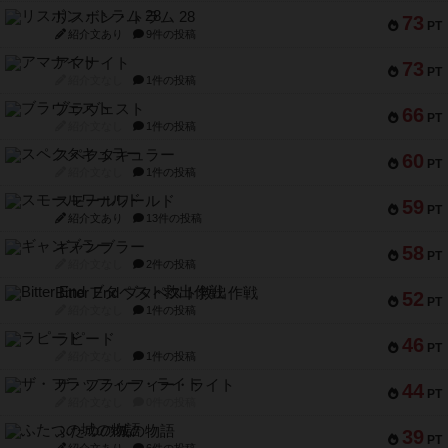
リスボン・トラム 28
73
PT
紹介文あり
9件の投稿
アマナイト
73
PT
紹介文なし
1件の投稿
ブラヴェスト
66
PT
紹介文なし
1件の投稿
スペクタキュラー
60
PT
紹介文なし
1件の投稿
スモールワールド
59
PT
紹介文あり
13件の投稿
ギャンブラー
58
PT
紹介文なし
2件の投稿
Bitter End ブタペスト救出作戦
52
PT
紹介文なし
1件の投稿
ラピード
46
PT
紹介文なし
1件の投稿
ザ・フラッフィー・ライト
44
PT
紹介文なし
0件の投稿
ふたつの城の物語
39
PT
紹介文あり
6件の投稿