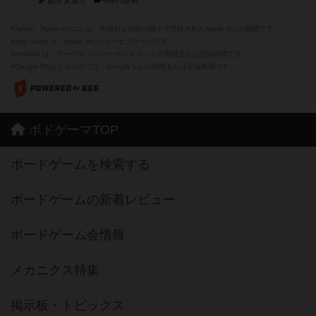
※Apple、Apple のロゴ は、米国および他の国々で登録されたApple Inc.の商標です。
※App Store は、Apple Inc.のサービスマークです。
※Android は、グーグル インコーポレイテッドの商標または登録商標です。
※Google Play とそのロゴは、Google Inc.の商標または登録商標です。
ボドゲーマTOP
ボードゲームを検索する
ボードゲームの新着レビュー
ボードゲーム会情報
メカニクス特集
掲示板・トピックス