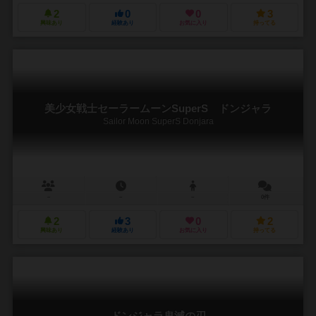
2
0
0
3
興味あり
経験あり
お気に入り
持ってる
美少女戦士セーラームーンSuperS ドンジャラ
Sailor Moon SuperS Donjara
－
－
－
0件
2
3
0
2
興味あり
経験あり
お気に入り
持ってる