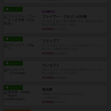
レビュー
画像付き
ファイアー・ブルズ / 火牛陣
火牛を引き連れて敵を殲滅させる。縦か斜めで前2
列まで攻撃できるが、自分...
約3時間前
by うらまこ
レビュー
フリップ７
カードをめくるかパスをするかを決めてパスした
時のカード数字が得点になる...
約3時間前
by mob567
レビュー
コンセプト
親のプレイヤーがお題を決めて限られたヒントの
中から他のプレイヤーに当て...
約4時間前
by mob567
レビュー
海兵隊
1988年にVictory Gamesが出版した
『Leathernec...
約4時間前
by Chaco