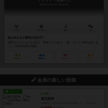
ドンジャラ鬼滅の刃
demon slayer donjara
2～4人
20～40分
6歳～
0件
組み合わせが勝負の決め手！
通常のドンジャラに加え、特殊ルールあり 「滅」マークの牌を捨てる
ことで特殊効果が発動
3
5
1
6
興味あり
経験あり
お気に入り
持ってる
会員の新しい投稿
レビュー
充実
南北戦争
1983年にVictory Gamesが出版した『The Civil ...
約1時間前
by Chaco