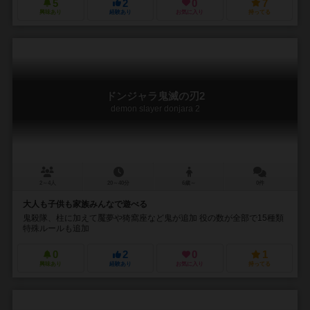
5
2
0
7
興味あり
経験あり
お気に入り
持ってる
ドンジャラ鬼滅の刃2
demon slayer donjara 2
2～4人
20～40分
6歳～
0件
大人も子供も家族みんなで遊べる
鬼殺隊、柱に加えて魘夢や猗窩座など鬼が追加 役の数が全部で15種類
特殊ルールも追加
0
2
0
1
興味あり
経験あり
お気に入り
持ってる