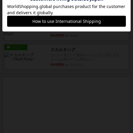
1985年にVictory Gamesが出版した『Purple Hea...
約5時間前
by Chaco
レビュー
アンブッシュ！：ムーブアウト！
1984年にVictory Gamesが出版した『Move
Out！』...
約6時間前
by Chaco
レビュー
スカルキング
とにかく楽しい！最高のゲームではと思います。
ルールは多少ゲーム慣れした...
約6時間前
by ジェイとと