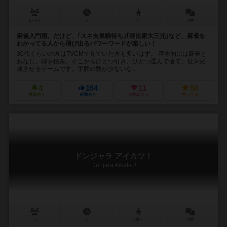
2～4人
－
－
3件
麻雀入門用。だけど、｢スネ夫単騎待ち｣｢野比家大三元｣など、麻雀を
わかってる人から飛び出るパワーワードが楽しい！
30代くらいの方はTVCMで見ていた方も多いはず。 基本的には麻雀と
おなじ。牌を積み、そこからひとつ引き、ひとつ選んで捨て、役を完
成させるゲームです。手牌の数が少ないな...
4
164
11
50
興味あり
経験あり
お気に入り
持ってる
ドンジャラ アイカツ！
Donjara Aikatsu!
－
－
6歳～
0件