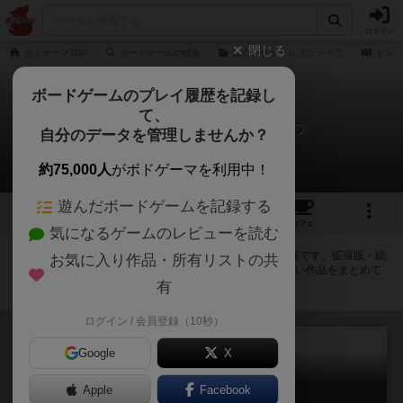
ログイン
閉じる
ボドゲーマTOP
ボードゲームの検索
絵合わせゲーム ドンジャラ
ドンジ
ボードゲームのプレイ履歴を記録し
て、
ドンジャラNEO ちいかわ
自分のデータを管理しませんか？
拡張/関連作品 9件
約75,000人
がボドゲーマを利用中！
遊んだボードゲームを記録する
1
9
トップ
画像
動画
レビュー
カフェ
気になるゲームのレビューを読む
ドンジャラNEO ちいかわに紐付いているボードゲーム一覧です。拡張版・続
お気に入り作品・所有リストの共
編・リメイク版などの同じシリーズを中心に、関連性の強い作品をまとめて
います。
有
ログイン / 会員登録（10秒）
Google
X
Apple
Facebook
ドンジャラNEO ゴジラ