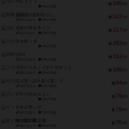
コレクト！
340
PT
紹介文なし
1件の投稿
無限まちがいさがし
322
PT
紹介文あり
2件の投稿
ガルフストライク
217
PT
紹介文あり
1件の投稿
クルティボ
203
PT
紹介文なし
1件の投稿
1809
112
PT
紹介文あり
1件の投稿
ファースト・イン・フライト
108
PT
紹介文あり
3件の投稿
モズビ－ズ・レイダ－ズ
94
PT
紹介文あり
1件の投稿
テンプテーション
79
PT
紹介文なし
2件の投稿
インドネシア
78
PT
紹介文あり
2件の投稿
宵と暁の呪文書
75
PT
紹介文あり
8件の投稿