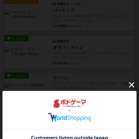
ルール/インスト
画像付き
充実
パーミッド
おばあちゃんは猫が大好きです!しかし、あまりに
も多くの猫を飼っているた...
約4時間前
by jurong
レビュー
画像付き
オラパ・マイン
お気に入りのplayte製です。オラパスペースから
やり、気に入りました...
約4時間前
by くみ
レビュー
マーリン
４人プレイ。インスト1時間プレイ2時間半。結構
ダイス運と手札のカード運...
約5時間前
by oliber
レビュー
アンブッシュ！：シルバースター
1987年にVictory Gamesが出版した『Silver Sta...
約5時間前
by Chaco
レビュー
アンブッシュ！：パープルハート