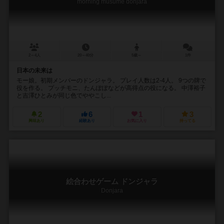
morning musume donjara
2～4人
20～40分
5歳～
1件
日本の未来は
モー娘。初期メンバーのドンジャラ。 プレイ人数は2-4人。 9つの牌で
役を作る。 プッチモニ、たんぽぽなどが高得点の役になる。 中澤裕子
と吉澤ひとみが同じ色でややこし...
2
6
1
3
興味あり
経験あり
お気に入り
持ってる
絵合わせゲーム ドンジャラ
Donjara