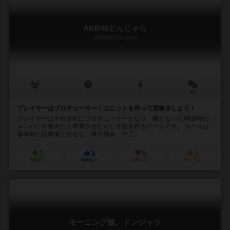
AKB48どんじゃら
AKB48 Donjara
－
－
－
0件
プレイヤーはプロデューサー！ユニットを作って荒稼ぎしよう！
プレイヤーはそれぞれにプロデューサーとなり、牌となったAKB48の
メンバーを集めたり卒業させたりして役を作るゲームです。 ルールは
基本的には麻雀とおなじ。牌を積み、そこ...
2
3
0
1
興味あり
経験あり
お気に入り
持ってる
モーニング娘。ドンジャラ