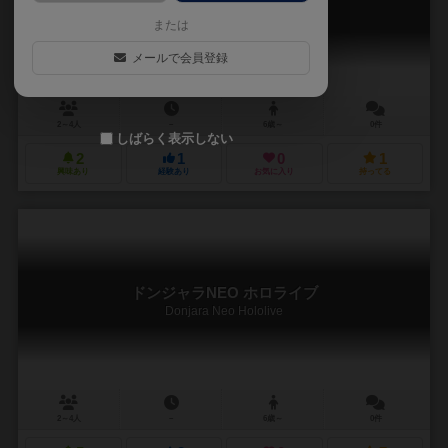
Donjara NEO Godzilla
または
メールで会員登録
2～4人
－
6歳～
0件
しばらく表示しない
2
1
0
1
興味あり
経験あり
お気に入り
持ってる
ドンジャラNEO ホロライブ
Donjara Neo Hololive
2～4人
－
6歳～
0件