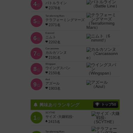
4
バトルライン
位
2378名
Terraforming Mars
5
テラフォーミングマーズ
位
2371名
6 nimmt!
6
ニムト
位
2202名
Carcassonne
7
カルカソンヌ
位
2191名
Wingspan
8
ウイングスパン
位
2150名
Azul
9
アズール
位
1903名
興味ありランキング
トップ50
SCYTHE
1
サイズ -大鎌戦役-
位
2415名
Terraforming Mars