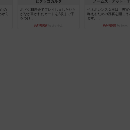
ピタッコカルタ
ノームズ・アット・
とかの
ボドゲ相席会でプレイしましたひら
ベネボレンス女王は、忠実
わから
がなが書かれたカードを2枚まで手
称えるための祝宴を開こう
をつけ...
ます。...
約13時間前
by みいやん
約14時間前
by jurong