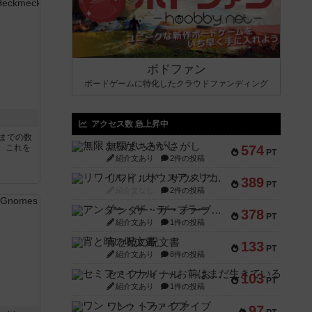
ボドファン
ボードゲームに特化したクラウドファンディング
アクセス数 急上昇中
5までの数
無限まちがいさがし
。これを
574
PT
紹介文あり
2件の投稿
リワイルド：サウスアメリカ
389
PT
紹介文なし
2件の投稿
アンダー・ザ・テーブラー
378
PT
紹介文あり
1件の投稿
宵と暁の呪文書
133
PT
紹介文あり
8件の投稿
セミファイナル ～お前はまだ生きている～
103
PT
紹介文あり
1件の投稿
ワン・トゥ・ファイブ
97