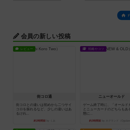
会員の新しい投稿
レビュー
戦略やコツ
街コロ通
ニューオールド
街コロとの違いは初めから二つサイ
ゲーム終了時に、「オールド
コロを振れるなど、少しの違いはあ
とニューカードのどちらもある
るけれ...
態に...
約3時間前
by くみ
約3時間前
by オグランド（Ogulan