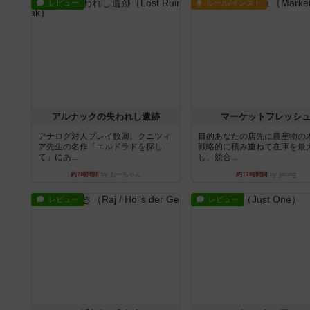
レビュー
ルール/インスト
アルナックの失われし遺跡
マーケットフレッシ
アナログ対人プレイ数回。クニツィ
目的あなたの店先に農産物の
ア先生の名作「エルドラドを探し
戦略的に積み重ねて在庫を最
て」にあ...
し、競合...
約7時間前
by おーちゃん
約11時間前
by jurong
レビュー
レビュー