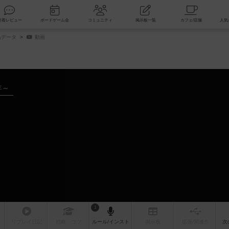
索
新着レビュー
ボードゲーム会
コミュニティ
掲示板一覧
品データ
動画
年～
1
リプレイ
日記
戦略
・コツ
ルール
/インスト
掲示板
拡張/関連
作
次