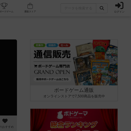
ログイン
カフェ/店舗
人気ボードゲーム
通販ストア
ボードゲーム通販
オンラインストアで7,500商品を販売中
のおすすめ