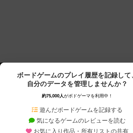
ボードゲームのプレイ履歴を記録して
自分のデータを管理しませんか？
約75,000人
がボドゲーマを利用中！
ボドゲーマTOP
ボードゲーム通販
遊んだボードゲームを記録する
気になるゲームのレビューを読む
ボードゲームを検索する
新作・再入荷情報
お気に入り作品・所有リストの共有
ボードゲームの新着レビュー
定番ボードゲームの通販