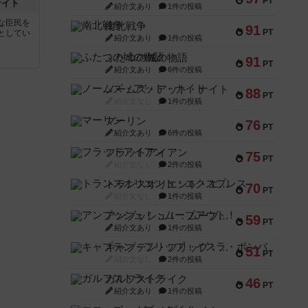
PT
ナイト
紹介文あり
1件の投稿
な臣民を
南北戦争
91
PT
としてい
紹介文あり
1件の投稿
ふたつの城の物語
91
PT
紹介文あり
6件の投稿
ノームズ・アット・ナイト
88
PT
紹介文なし
1件の投稿
マーリン
76
PT
紹介文あり
6件の投稿
フラットアイアン
75
PT
紹介文なし
2件の投稿
トランスオリエント・エクスプレス
70
PT
紹介文なし
1件の投稿
アンブッシュ！：ムーブアウト！
59
PT
紹介文あり
1件の投稿
キャプテン・フリップ：イスラ・ボンバ
51
PT
紹介文なし
2件の投稿
ガルフストライク
46
PT
紹介文あり
1件の投稿