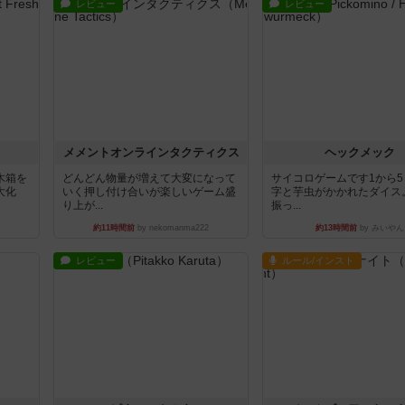
レビュー
レビュー
ュ
メメントオンラインタクティクス
ヘックメック
木箱を
どんどん物量が増えて大変になって
サイコロゲームです1から
大化
いく押し付け合いが楽しいゲーム盛
字と芋虫がかかれたダイス
り上が...
振っ...
約11時間前
by nekomanma222
約13時間前
by みいやん
レビュー
ルール/インスト