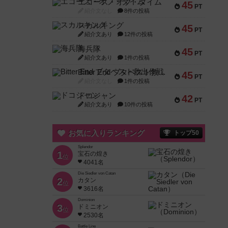
エコーズ・オブ・タイム
45
PT
紹介文なし
8件の投稿
スカルキング
45
PT
紹介文あり
12件の投稿
海兵隊
45
PT
紹介文あり
1件の投稿
Bitter End ブタペスト救出作戦
45
PT
紹介文なし
1件の投稿
ドコジャン
42
PT
紹介文あり
10件の投稿
お気に入りランキング
トップ50
Splendor
1
宝石の煌き
位
4041名
Die Siedler von Catan
2
カタン
位
3616名
Dominion
3
ドミニオン
位
2530名
Battle Line