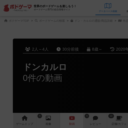
世界のボードゲームを楽しもう！
ボードゲーム専門の総合情報サイト
データベース
検
ボドゲーマTOP
ボードゲームの検索
ドン・カルロの通販/商品詳細
作
2人～4人
30分前後
8歳～
2020
ドンカルロ
0件の動画
5
6
22
ゲーム
トップ
画像
動画
レビュー
店舗/
カフェ