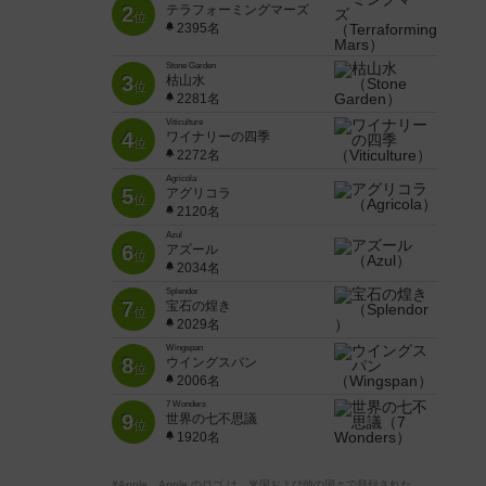
2
テラフォーミングマーズ
位
2395名
Stone Garden
3
枯山水
位
2281名
Viticulture
4
ワイナリーの四季
位
2272名
Agricola
5
アグリコラ
位
2120名
Azul
6
アズール
位
2034名
Splendor
7
宝石の煌き
位
2029名
Wingspan
8
ウイングスパン
位
2006名
7 Wonders
9
世界の七不思議
位
1920名
※Apple、Apple のロゴ は、米国および他の国々で登録された