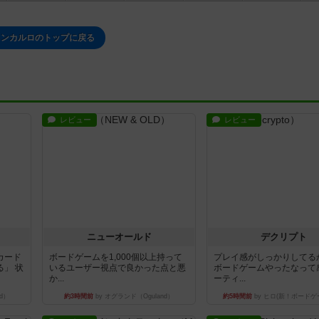
ドンカルロのトップに戻る
レビュー
レビュー
ニューオールド
デクリプト
カード
ボードゲームを1,000個以上持って
プレイ感がしっかりしてる
」 状
いるユーザー視点で良かった点と悪
ボードゲームやったなって
か...
ーティ...
d）
約3時間前
by オグランド（Oguland）
約5時間前
by ヒロ(新！ボードゲ