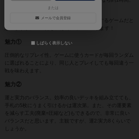
慣れれば約30-45分です。
または
メールで会員登録
ルール難易度は★★☆☆☆(2/5)、万人受けするゲームだと
思いますが、TCG好きには特にオススメします！
魅力①
しばらく表示しない
圧倒的なリプレイ性。ゲームに使うカードが毎回ランダム
に選ばれることにより、同じ人とプレイしても毎回違う一
戦を味わえます。
魅力②
運と実力のバランス。効率の良いデッキを組み立てても、
手札の5枚にうまく引けるかは運次第。また、その運要素
を減らす工夫(廃棄=圧縮など)もできるので、非常に良い
バランスだと思います。主観ですが、運2:実力8くらいで
しょうか。