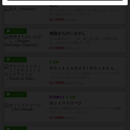
花火
ずっと前のドイツ年間ゲーム大賞ながら、シンプ
ルで簡単な小ゲームで今でも...
約13時間前
by tamio
レビュー
無限まちがいさがし
6つの場面カード（表、裏で違う絵）が何枚かあ
り、そのうち3つ選んで、同...
約15時間前
by ジェイとと
レビュー
充実
チケットトゥライド / チケットトゥライドアメリカ
デジタルソロプレイ。元祖チケライ？マップがた
くさん出てるからどれをプレ...
約17時間前
by おーちゃん
レビュー
画像付き
充実
ホットストリーク
星7軽〜中量級を中心にプレイするゲーマーの感想
です。ボードゲーム会にて...
約23時間前
by おとん
レビュー