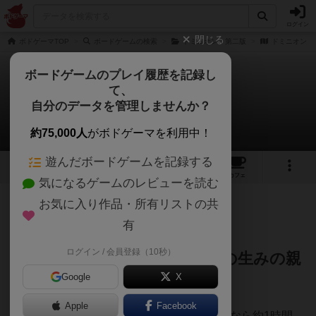
ログイン
閉じる
ボドゲーマTOP
ボードゲームの検索
ドミニオン：第二版
ドミニオン
ボードゲームのプレイ履歴を記録し
て、
ドミニオン
自分のデータを管理しませんか？
anemoneさんのレビュー
約75,000人
がボドゲーマを利用中！
遊んだボードゲームを記録する
11
15
86
207
トップ
画像
動画
レビュー
カフェ
気になるゲームのレビューを読む
お気に入り作品・所有リストの共
284名
1名
0
約4年前
有
ログイン / 会員登録（10秒）
デッキビルドというジャンルの生みの親
Google
X
にして、金字塔！
Apple
Facebook
オススメ人数は2-3人、ワンプレイは初めてなら約1時間、