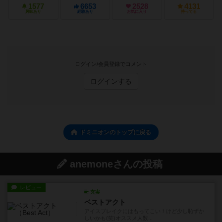
1577
6653
2528
4131
興味あり
経験あり
お気に入り
持ってる
ログイン/会員登録でコメント
ログインする
ドミニオンのトップに戻る
anemoneさんの投稿
レビュー
充実
ベストアクト
アイスブレイクにはもってこい！けど少し恥ずか
しいかも(笑)オススメ人数...