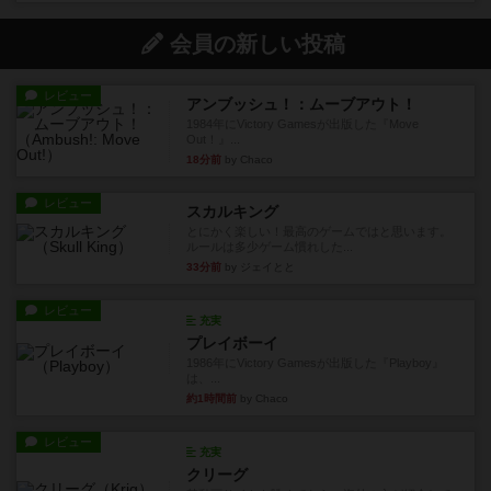
会員の新しい投稿
レビュー
アンブッシュ！：ムーブアウト！
1984年にVictory Gamesが出版した『Move
Out！』...
18分前
by Chaco
レビュー
スカルキング
とにかく楽しい！最高のゲームではと思います。
ルールは多少ゲーム慣れした...
33分前
by ジェイとと
レビュー
充実
プレイボーイ
1986年にVictory Gamesが出版した『Playboy』
は、...
約1時間前
by Chaco
レビュー
充実
クリーグ