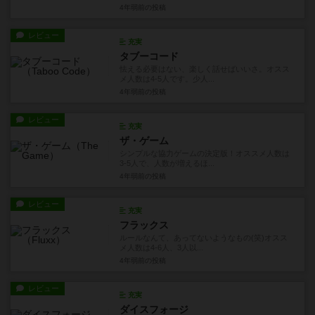
4年弱前
の投稿
レビュー
充実
タブーコード
怯える必要はない、楽しく話せばいいさ。オスス
メ人数は4-5人です。少人...
4年弱前
の投稿
レビュー
充実
ザ・ゲーム
シンプルな協力ゲームの決定版！オススメ人数は
3-5人で、人数が増えるほ...
4年弱前
の投稿
レビュー
充実
フラックス
ルールなんて、あってないようなもの(笑)オスス
メ人数は4-6人、3人以...
4年弱前
の投稿
レビュー
充実
ダイスフォージ