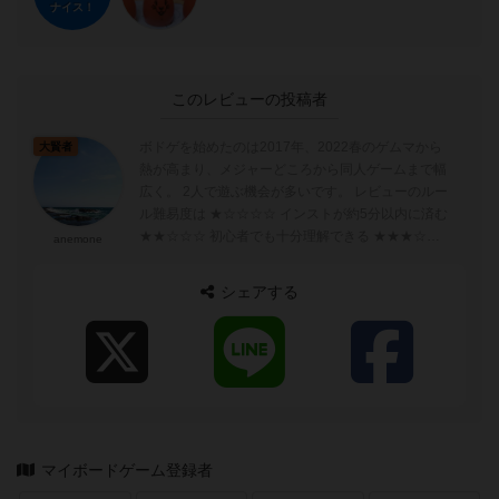
ナイス！
このレビューの投稿者
ボドゲを始めたのは2017年、2022春のゲムマから
大賢者
熱が高まり、メジャーどころから同人ゲームまで幅
広く。 2人で遊ぶ機会が多いです。 レビューのルー
ル難易度は ★☆☆☆☆ インストが約5分以内に済む
★★☆☆☆ 初心者でも十分理解できる ★★★☆☆
anemone
...
シェアする
マイボードゲーム登録者