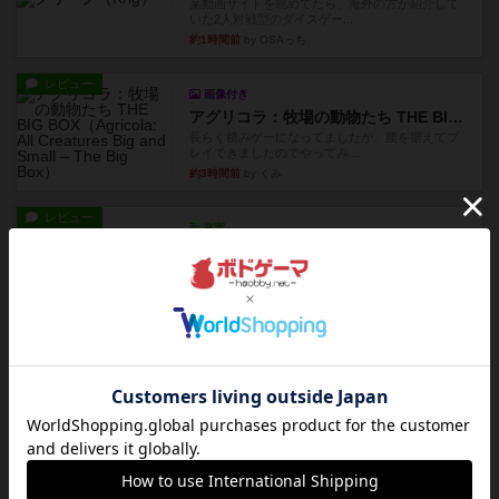
某動画サイトを眺めてたら、海外の方が紹介して
いた2人対戦型のダイスゲー...
約1時間前
by OSAっち
レビュー
画像付き
アグリコラ：牧場の動物たち THE BIG BOX
長らく積みゲーになってましたが、腰を据えてプ
レイできましたのでやってみ...
約3時間前
by くみ
レビュー
充実
宵と暁の呪文書
4/5点呪文を修得したり使い魔にトークンを捧げた
りして得点を増やしてい...
約6時間前
by ワタル
レビュー
画像付き
充実
ワンラウンド
星5軽〜中量級を中心にプレイするゲーマーの感想
です。今回はボードゲーム...
約10時間前
by おとん
レビュー
充実