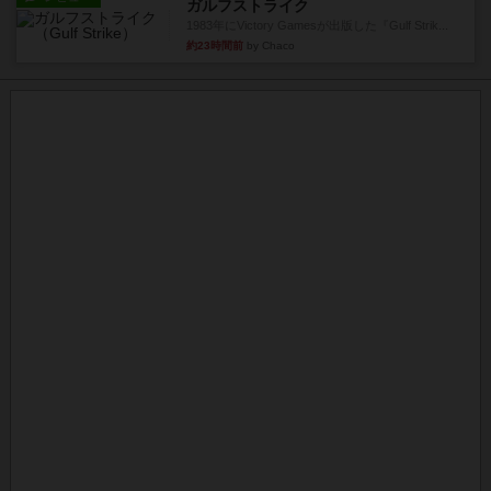
ガルフストライク
1983年にVictory Gamesが出版した『Gulf Strik...
約23時間前
by Chaco