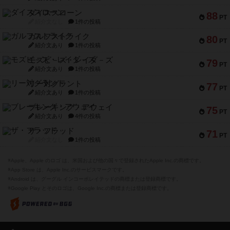
ダイススローン
88
PT
紹介文なし
1件の投稿
ガルフストライク
80
PT
紹介文あり
1件の投稿
モズビ－ズ・レイダ－ズ
79
PT
紹介文あり
1件の投稿
リー対グラント
77
PT
紹介文あり
1件の投稿
ブレーキング・アウェイ
75
PT
紹介文あり
4件の投稿
ザ・フラッド
71
PT
紹介文なし
1件の投稿
※Apple、Apple のロゴ は、米国および他の国々で登録されたApple Inc.の商標です。
※App Store は、Apple Inc.のサービスマークです。
※Android は、グーグル インコーポレイテッドの商標または登録商標です。
※Google Play とそのロゴは、Google Inc.の商標または登録商標です。