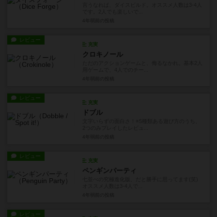
言うなれば、ダイスビルド。オススメ人数は3-4人
です。2人でも楽しいで...
4年弱前
の投稿
レビュー
充実
クロキノール
ただのアクションゲームと、侮るなかれ。基本2人
用ゲームで、4人でのチー...
4年弱前
の投稿
レビュー
充実
ドブル
文字いらずの面白さ！※5種類ある遊び方のうち、
2つのみプレイしたレビュ...
4年弱前
の投稿
レビュー
充実
ペンギンパーティ
七並べの究極進化版、だと勝手に思ってます(笑)
オススメ人数は3-4人で...
4年弱前
の投稿
レビュー