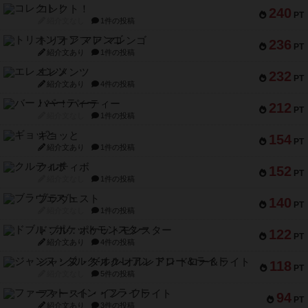
コレクト！
240
PT
紹介文なし
1件の投稿
トリオンフ ア マレンゴ
236
PT
紹介文あり
1件の投稿
エレメンツ
232
PT
紹介文あり
4件の投稿
バー！パーティー
212
PT
紹介文なし
1件の投稿
ギョッと
154
PT
紹介文あり
1件の投稿
クルティボ
152
PT
紹介文なし
1件の投稿
ブラヴェスト
140
PT
紹介文なし
1件の投稿
ドブル：ポケットモンスター
122
PT
紹介文あり
4件の投稿
ジャンヌ・ダルク-オルレアン ドロー＆ライト
118
PT
紹介文なし
5件の投稿
ファースト・イン・フライト
94
PT
紹介文あり
3件の投稿