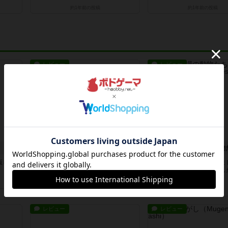
約1年前
の投稿
約1年前
の投稿
レビュー
レビュー
クリーグ
出版した
某動画サイトを眺めてたら、海外の
長らく積みゲーになってま
方が紹介していた2人対戦型のダイ
腰を据えてプレイできまし
スゲー...
ってみ...
28分前
by OSAっち
約3時間前
by くみ
レビュー
レビュー