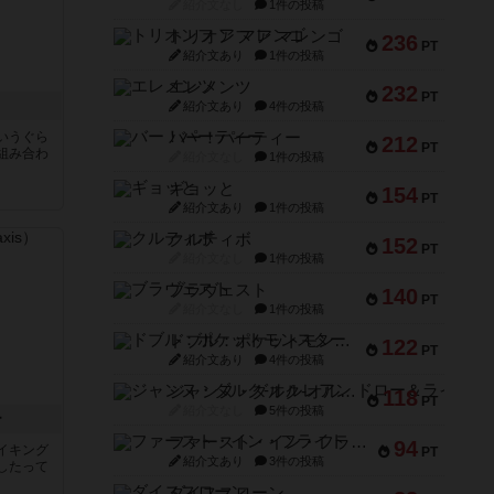
紹介文なし
1件の投稿
トリオンフ ア マレンゴ
236
PT
紹介文あり
1件の投稿
エレメンツ
232
PT
紹介文あり
4件の投稿
いうぐら
バー！パーティー
212
PT
組み合わ
紹介文なし
1件の投稿
ギョッと
154
PT
紹介文あり
1件の投稿
クルティボ
152
PT
紹介文なし
1件の投稿
ブラヴェスト
140
PT
紹介文なし
1件の投稿
ドブル：ポケットモンスター
122
PT
紹介文あり
4件の投稿
ジャンヌ・ダルク-オルレアン ドロー＆ライト
118
PT
紹介文なし
5件の投稿
ー
ファースト・イン・フライト
94
イキング
PT
紹介文あり
3件の投稿
したって
ダイススローン