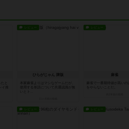
レビュー
レビュー
ひらがじゃん 牌版
麻雀
ったと
本家麻雀よりはマシなゲームだが、
麻雀で一番期待値が高いの
レイ推
使用する単語について共通認識が無
をやらないことだ。
いとト...
約1年前
の投稿
11ヶ月前
の投稿
レビュー
レビュー