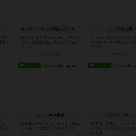
カリナン～9つと96粒のダイヤモンド～
クソデカ短歌
似てて
拡大再生産系カードゲーム。それほ
いったい何番煎じなのかと
数字で
ど個々の戦略に差が出るわけではな
いにありがちな単語カード
く、や...
せゲー...
約1年前
の投稿
約1年前
の投稿
レビュー
レビュー
インチキ大富豪
アナフィラキシ
だが、
大富豪とナナトリドリをうまく融合
理不尽な即死をトリックテ
の仕込
した感じ。実際のインチキではな
に取り入れたらこうなりま
く、ルー...
いう感...