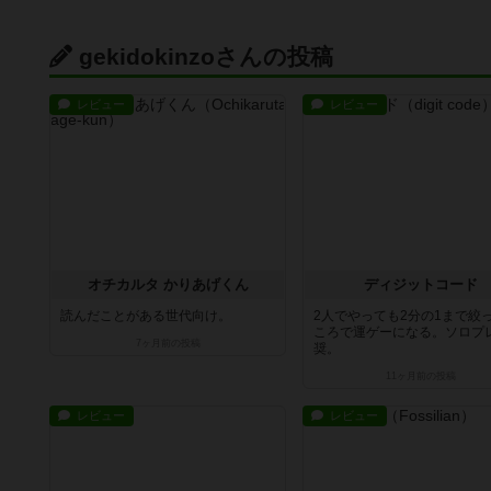
gekidokinzoさんの投稿
レビュー
レビュー
オチカルタ かりあげくん
ディジットコード
読んだことがある世代向け。
2人でやっても2分の1まで絞
ころで運ゲーになる。ソロプ
7ヶ月前
の投稿
奨。
11ヶ月前
の投稿
レビュー
レビュー