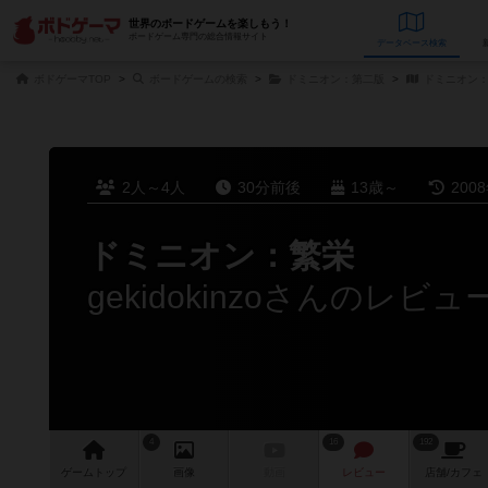
世界のボードゲームを楽しもう！
ボードゲーム専門の総合情報サイト
データベース
検
ボドゲーマTOP
ボードゲームの検索
ドミニオン：第二版
ドミニオン
2人～4人
30分前後
13歳～
200
ドミニオン：繁栄
gekidokinzoさんのレビュ
4
16
192
ゲーム
トップ
画像
動画
レビュー
店舗/
カフェ