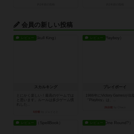
約1年前
の投稿
約1年前
の投稿
会員の新しい投稿
レビュー
レビュー
スカルキング
プレイボーイ
とにかく楽しい！最高のゲームでは
1986年にVictory Gamesが
と思います。ルールは多少ゲーム慣
『Playboy』は、...
れした...
26分前
by Chaco
6分前
by ジェイとと
レビュー
レビュー