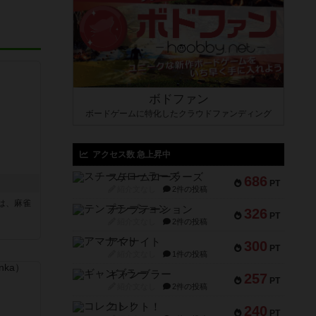
ボドファン
ボードゲームに特化したクラウドファンディング
アクセス数 急上昇中
スチームローラーズ
686
PT
紹介文なし
2件の投稿
は、麻雀
テンプテーション
326
PT
紹介文なし
2件の投稿
アマナイト
300
PT
紹介文なし
1件の投稿
ギャンブラー
257
PT
紹介文なし
2件の投稿
コレクト！
240
PT