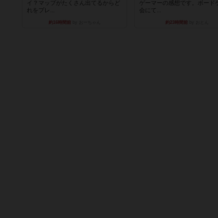
イ？マップがたくさん出てるからど
ゲーマーの感想です。ボード
れをプレ...
会にて...
約16時間前
by おーちゃん
約23時間前
by おとん