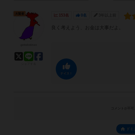
大賢者
153名
0名
3年以上前
良く考えよう、お金は大事だよ。
gekidokinzo
シェアする
ナイス！
コメントが不可
ドミ