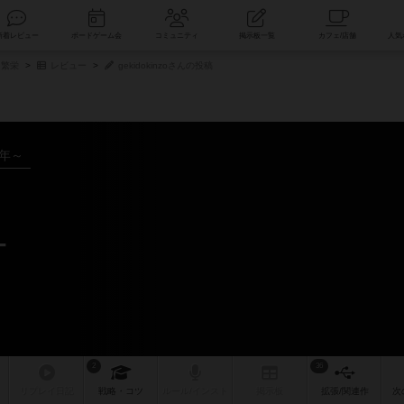
索
新着レビュー
ボードゲーム会
コミュニティ
掲示板一覧
：繁栄
レビュー
gekidokinzoさんの投稿
8年～
ー
2
36
リプレイ
日記
戦略
・コツ
ルール
/インスト
掲示板
拡張/関連
作
次