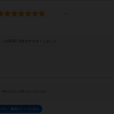
この投稿に
0
名が
ナイス！
しました
、表示されない設定となっております
ニオン：繁栄のトップに戻る