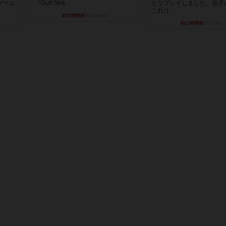
ゲーム
『Gulf Strik...
とリプレイしました。息子
これリ...
約23時間前
by Chaco
約23時間前
by くみ