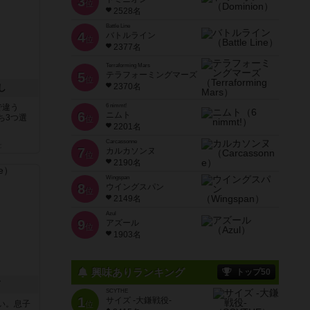
3
位
2528名
Battle Line
4
バトルライン
位
2377名
Terraforming Mars
5
テラフォーミングマーズ
位
2370名
し
で違う
6 nimmt!
6
ニムト
ち3つ選
位
2201名
Carcassonne
と
7
カルカソンヌ
位
2190名
Wingspan
8
ウイングスパン
位
2149名
Azul
9
アズール
位
1903名
興味ありランキング
トップ50
ド
SCYTHE
1
サイズ -大鎌戦役-
い。息子
位