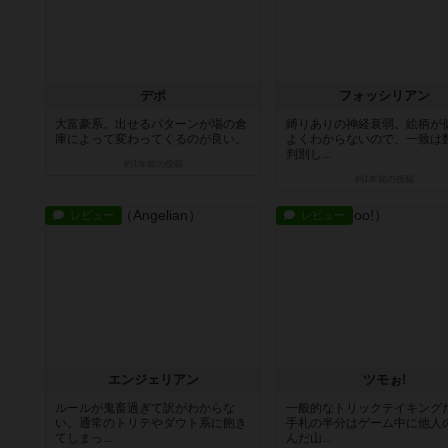
デポ
フォッシリアン
大富豪系。出せるパターンが場の倉
縛りありの神経衰弱。絵柄が
庫によって変わってくるのが良い。
よくわからないので、一致は
判別し...
約1年前
の投稿
約1年前
の投稿
レビュー
レビュー
エンジェリアン
ツモぉ!
ルールが鬼畜過ぎて訳がわからな
一般的なトリックテイキング
い。通常のトリテやダウト系に飽き
手札の半分はゲーム中に他人
てしまっ...
んだ山...