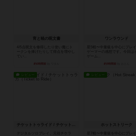
宵と暁の呪文書
ワンラウンド
4/5点呪文を修得したり使い魔にト
星5軽〜中量級を中心にプレ
ークンを捧げたりして得点を増やし
ゲーマーの感想です。今回は
てい...
ゲーム...
約6時間前
by ワタル
約9時間前
by おとん
レビュー
レビュー
チケットトゥライド / チケットトゥライドアメリカ
ホットストリーク
デジタルソロプレイ。元祖チケラ
星7軽〜中量級を中心にプレ