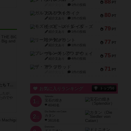
88
PT
紹介文なし
1件の投稿
ガルフストライク
80
PT
紹介文あり
1件の投稿
モズビ－ズ・レイダ－ズ
79
PT
紹介文あり
1件の投稿
リー対グラント
77
PT
紹介文あり
1件の投稿
ブレーキング・アウェイ
75
PT
紹介文あり
4件の投稿
ザ・フラッド
71
PT
紹介文なし
1件の投稿
アグリコラ：牧場の動物たち THE BIG BOX
お気に入りランキング
トップ50
したが、
Splendor
たのでや
1
宝石の煌き
位
4040名
Die Siedler von Catan
2
カタン
位
3616名
Dominion
ドミニオン