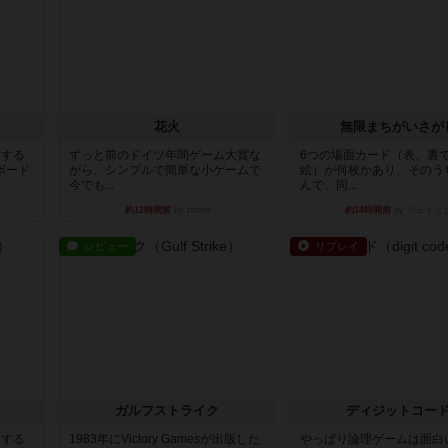
花火
無限まちがいさが
イする
ずっと前のドイツ年間ゲーム大賞な
6つの場面カード（表、裏
ボード
がら、シンプルで簡単な小ゲームで
絵）が何枚かあり、そのう
今でも...
んで、同...
約12時間前
by tamio
約14時間前
by ジェイと
レビュー
リプレイ
ガルフストライク
ディジットコー
イする
1983年にVictory Gamesが出版した
やっぱり論理ゲームは面白