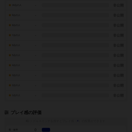
-
非公開
10点の人
-
非公開
9点の人
-
非公開
8点の人
-
非公開
7点の人
-
非公開
6点の人
-
非公開
5点の人
-
非公開
4点の人
-
非公開
3点の人
-
非公開
2点の人
-
非公開
1点の人
プレイ感の評価
トグルスイッチを押すとプレイ感（
※
）の投票ができます
0
運・確率