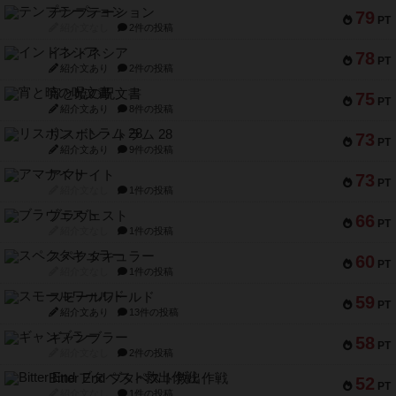
テンプテーション
79
PT
紹介文なし
2件の投稿
インドネシア
78
PT
紹介文あり
2件の投稿
宵と暁の呪文書
75
PT
紹介文あり
8件の投稿
リスボン・トラム 28
73
PT
紹介文あり
9件の投稿
アマナイト
73
PT
紹介文なし
1件の投稿
ブラヴェスト
66
PT
紹介文なし
1件の投稿
スペクタキュラー
60
PT
紹介文なし
1件の投稿
スモールワールド
59
PT
紹介文あり
13件の投稿
ギャンブラー
58
PT
紹介文なし
2件の投稿
Bitter End ブタペスト救出作戦
52
PT
紹介文なし
1件の投稿