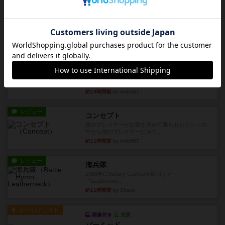
レビュー
画像付き
ファイアー・ブルズ / 火牛陣
火牛を引き連れて敵を殲滅させる。縦か斜めで前2
列まで攻撃できるが、自分...
約10時間前
by うらまこ
レビュー
フリップ７
カードをめくるかパスをするかを決めてパスした
時のカード数字が得点になる...
約10時間前
by mob567
レビュー
コンセプト
親のプレイヤーがお題を決めて限られたヒントの
中から他のプレイヤーに当て...
約11時間前
by mob567
レビュー
海兵隊
1988年にVictory Gamesが出版した
『Leathernec...
約11時間前
by Chaco
ルール/インスト
画像付き
充実
パーミッド