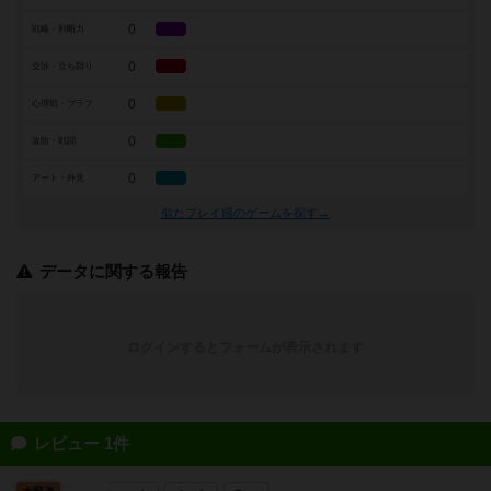
0
戦略・判断力
0
交渉・立ち回り
0
心理戦・ブラフ
0
攻防・戦闘
0
アート・外見
似たプレイ感のゲームを探す→
データに関する報告
ログインするとフォームが表示されます
レビュー 1件