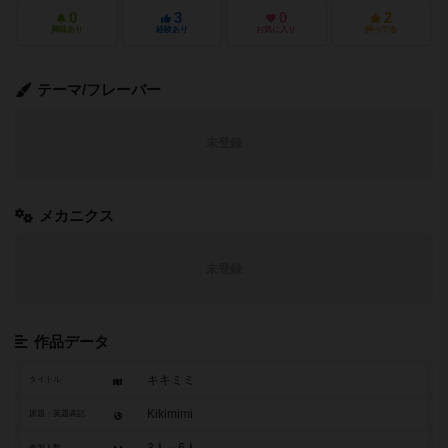
0
3
0
2
興味あり
経験あり
お気に入り
持ってる
テーマ/フレーバー
未登録
メカニクス
未登録
作品データ
キキミミ
タイトル
Kikimimi
原題・英題表記
3人～6人
参加人数