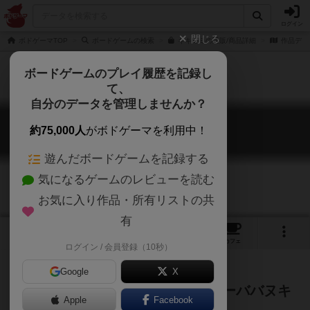
ログイン
閉じる
ボドゲーマTOP
ボードゲームの検索
キキミミの通販/商品詳細
作品デー
ボードゲームのプレイ履歴を記録し
て、
自分のデータを管理しませんか？
キキミミ
約75,000人
がボドゲーマを利用中！
Kikimimi
遊んだボードゲームを記録する
気になるゲームのレビューを読む
お気に入り作品・所有リストの共
有
2
1
1
トップ
画像
動画
レビュー
カフェ
ログイン / 会員登録（10秒）
Google
X
～気になる となりの会話で、ちょーババヌキ
Apple
Facebook
にゃん？～