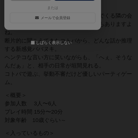
または
居酒屋の喧騒の中、ふと耳に飛び込んでくる隣の会
メールで会員登録
話に、ついキキミミを立てちゃうこともありますよ
ね。
断片的に聞こえてきたコトバから、どんな話か推理
しばらく表示しない
する新感覚ババヌキ。
ヘンテコな言い方に笑いながらも、「へぇ、そうな
んだぁ」と、相手の日常が垣間見れる。
コトバで遊ぶ、挙動不審だけど優しいパーティゲー
ム。
＜概要＞
参加人数 3人〜6人
プレイ時間 15分〜20分
対象年齢 10歳ぐらい～
＜入っているもの＞