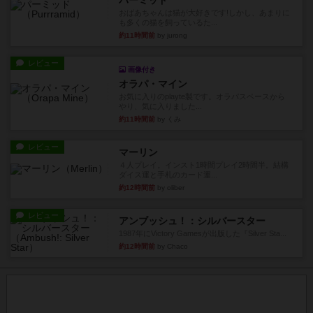
おばあちゃんは猫が大好きです!しかし、あまりに
も多くの猫を飼っているた...
約11時間前
by jurong
レビュー
画像付き
オラパ・マイン
お気に入りのplayte製です。オラパスペースから
やり、気に入りました...
約11時間前
by くみ
レビュー
マーリン
４人プレイ。インスト1時間プレイ2時間半。結構
ダイス運と手札のカード運...
約12時間前
by oliber
レビュー
アンブッシュ！：シルバースター
1987年にVictory Gamesが出版した『Silver Sta...
約12時間前
by Chaco