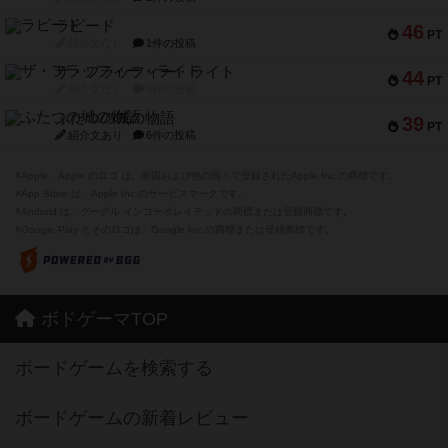
ラピード
46
PT
紹介文なし
1件の投稿
ザ・フラッフィー・ライト
44
PT
紹介文なし
0件の投稿
ふたつの城の物語
39
PT
紹介文あり
6件の投稿
※Apple、Apple のロゴ は、米国および他の国々で登録されたApple Inc.の商標です。
※App Store は、Apple Inc.のサービスマークです。
※Android は、グーグル インコーポレイテッドの商標または登録商標です。
※Google Play とそのロゴは、Google Inc.の商標または登録商標です。
ボドゲーマTOP
ボードゲームを検索する
ボードゲームの新着レビュー