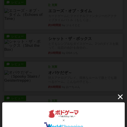
レビュー
充実
エコーズ・オブ・タイム
カードゲームにファイナルファンタジーのアクテ
ィブタイムバトル（もしくは...
約3時間前
by ジェイとと
レビュー
シャット・ザ・ボックス
とてもシンプルなダイスゲーム。2つのダイスを振
って、出目の合計を自分の...
約3時間前
by OSAっち
レビュー
充実
オバケだぞ～
対人アナログプレイ。簡単なルールで誰とでも遊
べるゲーム。こんなの子ども...
約5時間前
by おーちゃん
レビュー
充実
南北戦争
1983年にVictory Gamesが出版した『The Civil ...
約8時間前
by Chaco