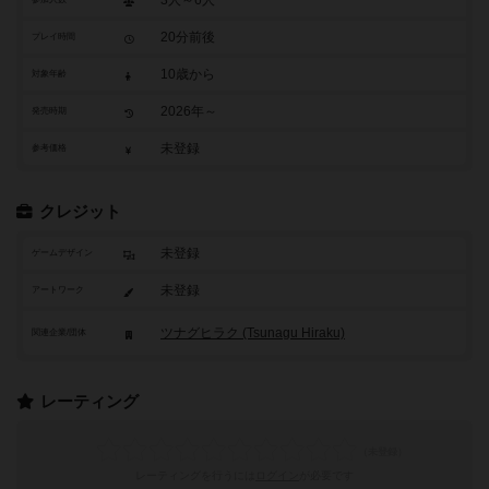
20分前後
プレイ時間
10歳から
対象年齢
2026年～
発売時期
未登録
参考価格
クレジット
未登録
ゲームデザイン
未登録
アートワーク
ツナグヒラク (Tsunagu Hiraku)
関連企業/団体
レーティング
レーティングを行うには
ログイン
が必要です