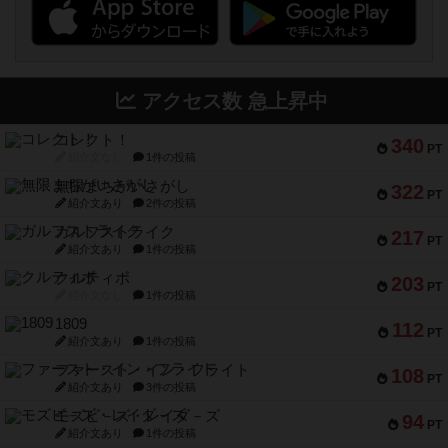
アクセス数 急上昇中
コレクト！
340
PT
紹介文なし
1件の投稿
無限まちがいさがし
322
PT
紹介文あり
2件の投稿
ガルフストライク
217
PT
紹介文あり
1件の投稿
クルティボ
203
PT
紹介文なし
1件の投稿
1809
112
PT
紹介文あり
1件の投稿
ファースト・イン・フライト
108
PT
紹介文あり
3件の投稿
モズビ－ズ・レイダ－ズ
94
PT
紹介文あり
1件の投稿