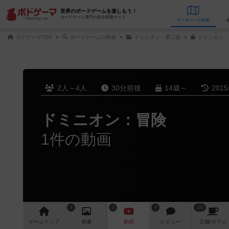
世界のボードゲームを楽しもう！
ボードゲーム専門の総合情報サイト
データベース
検
ボドゲーマTOP
ボードゲームの検索
ドミニオン：第二版
ドミニオン：
2人～4人
30分前後
14歳～
201
ドミニオン：冒険
1件の動画
2
1
4
151
ゲーム
トップ
画像
動画
レビュー
店舗/
カフェ