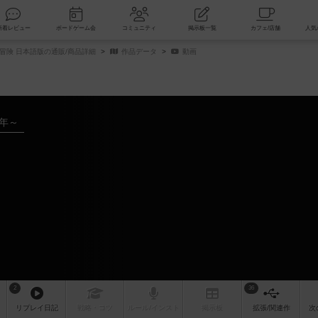
索
新着レビュー
ボードゲーム会
コミュニティ
掲示板一覧
冒険 日本語版の通販/商品詳細
作品データ
動画
5年～
2
36
リプレイ
日記
戦略
・コツ
ルール
/インスト
掲示板
拡張/関連
作
次