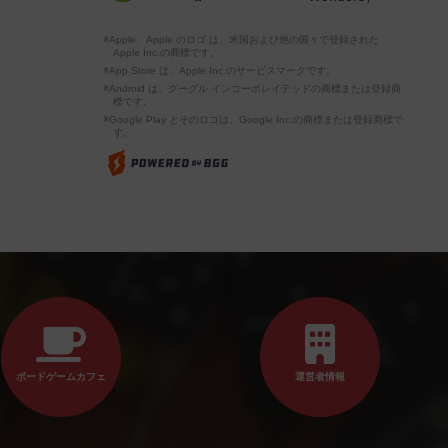
※Apple、Apple のロゴ は、米国および他の国々で登録された
Apple Inc.の商標です。
※App Store は、Apple Inc.のサービスマークです。
※Android は、グーグル インコーポレイテッドの商標または登録商
標です。
※Google Play とそのロゴは、Google Inc.の商標または登録商標で
す。
ボードゲームカフェ
運営者情報