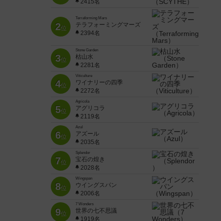
2415名
Terraforming Mars
2
テラフォーミングマーズ
位
2394名
Stone Garden
3
枯山水
位
2281名
Viticulture
4
ワイナリーの四季
位
2272名
Agricola
5
アグリコラ
位
2119名
Azul
6
アズール
位
2035名
Splendor
7
宝石の煌き
位
2028名
Wingspan
8
ウイングスパン
位
2006名
7 Wonders
9
世界の七不思議
位
1919名