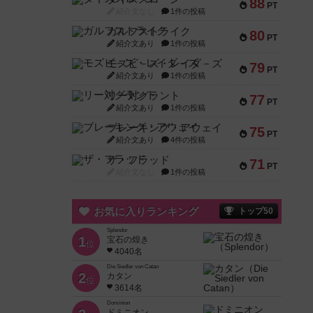
88
PT
紹介文なし
1件の投稿
ガルフストライク
80
PT
紹介文あり
1件の投稿
モズビ－ズ・レイダ－ズ
79
PT
紹介文あり
1件の投稿
リー対グラント
77
PT
紹介文あり
1件の投稿
ブレーキング・アウェイ
75
PT
紹介文あり
4件の投稿
ザ・フラッド
71
PT
紹介文なし
1件の投稿
お気に入りランキング
トップ50
Splendor
1
宝石の煌き
位
4040名
Die Siedler von Catan
2
カタン
位
3614名
Dominion
ドミニオン