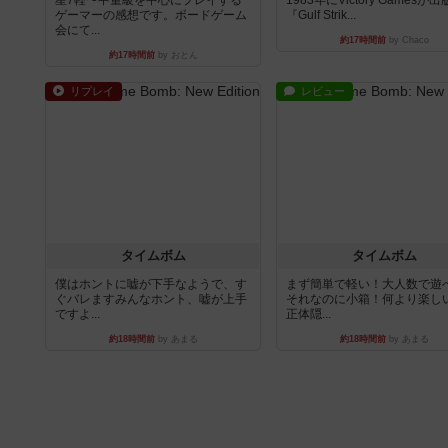
ゲーマーの感想です。ボードゲーム
『Gulf Strik...
会にて...
約17時間前
by Chaco
約17時間前
by おとん
リプレイ
レビュー
タイムボム
タイムボム
僕はホントに嘘が下手なようで、す
まず簡単で軽い！大人数で遊
ぐバレますみんなホント、嘘が上手
それなのに小箱！何より楽し
ですよ...
正体隠...
約18時間前
by あまる
約18時間前
by あまる