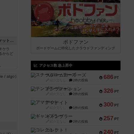
チケットトゥライド / チケットトゥライドアメリカ
ボドファン
ボードゲームに特化したクラウドファンディング
チケラ
るからど
アクセス数 急上昇中
ん
スチームローラーズ
686
PT
紹介文なし
2件の投稿
テンプテーション
326
PT
紹介文なし
2件の投稿
アマナイト
300
PT
紹介文なし
1件の投稿
ギャンブラー
257
PT
紹介文なし
2件の投稿
コレクト！
240
PT
ぶんプレ