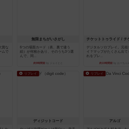
無限まちがいさがし
大賞な
6つの場面カード（表、裏で違う
デジタルソロプレイ。元祖
ームで
絵）が何枚かあり、そのうち3つ選
イ？マップがたくさん出て
んで、同...
れをプレ...
約9時間前
by ジェイとと
約10時間前
by おーちゃ
リプレイ
リプレイ
ディジットコード
アルゴ
出版した
やっぱり論理ゲームは面白い。息子
アルゴがとても好きで、た