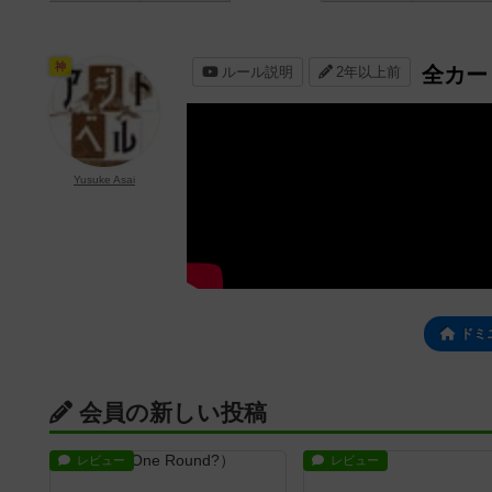
神
全カー
ルール説明
2年以上前
Yusuke Asai
ドミ
会員の新しい投稿
レビュー
レビュー