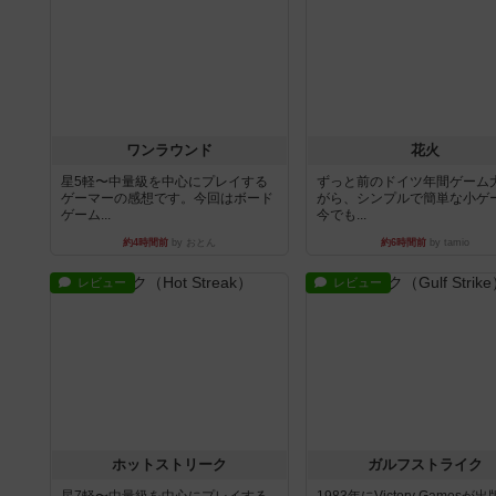
ワンラウンド
花火
星5軽〜中量級を中心にプレイする
ずっと前のドイツ年間ゲーム
ゲーマーの感想です。今回はボード
がら、シンプルで簡単な小ゲ
ゲーム...
今でも...
約4時間前
by おとん
約6時間前
by tamio
レビュー
レビュー
ホットストリーク
ガルフストライク
星7軽〜中量級を中心にプレイする
1983年にVictory Gamesが