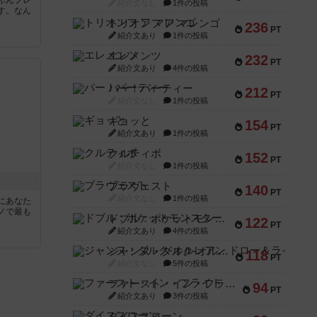
紹介文なし
1件の投稿
す。なん
トリオンフ ア マレンゴ
236
PT
紹介文あり
1件の投稿
エレメンツ
232
PT
紹介文あり
4件の投稿
バー！パーティー
212
PT
紹介文なし
1件の投稿
ギョッと
154
PT
紹介文あり
1件の投稿
クルティボ
152
PT
紹介文なし
1件の投稿
ブラヴェスト
140
PT
紹介文なし
1件の投稿
にあなた
ノで最も
ドブル：ポケットモンスター
122
PT
紹介文あり
4件の投稿
ジャンヌ・ダルク-オルレアン ドロー＆ライト
118
PT
紹介文なし
5件の投稿
ファースト・イン・フライト
94
PT
紹介文あり
3件の投稿
ダイススローン