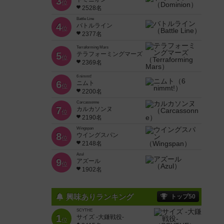
3
位
2528名
Battle Line
4
バトルライン
位
2377名
Terraforming Mars
5
テラフォーミングマーズ
位
2369名
6 nimmt!
6
ニムト
位
2200名
Carcassonne
7
カルカソンヌ
位
2190名
Wingspan
8
ウイングスパン
位
2148名
Azul
9
アズール
位
1902名
興味ありランキング
トップ50
SCYTHE
1
サイズ -大鎌戦役-
位