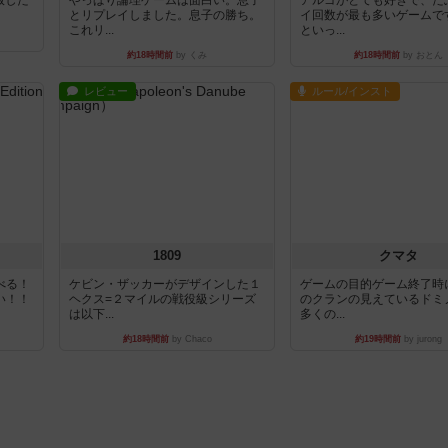
とリプレイしました。息子の勝ち。
イ回数が最も多いゲームで
これリ...
といっ...
約18時間前
by くみ
約18時間前
by おとん
レビュー
ルール/インスト
1809
クマタ
べる！
ケビン・ザッカーがデザインした１
ゲームの目的ゲーム終了時
い！！
ヘクス=２マイルの戦役級シリーズ
のクランの見えているドミ
は以下...
多くの...
約18時間前
by Chaco
約19時間前
by jurong