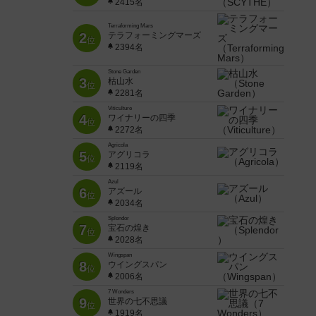
2415名
Terraforming Mars
2
テラフォーミングマーズ
位
2394名
Stone Garden
3
枯山水
位
2281名
Viticulture
4
ワイナリーの四季
位
2272名
Agricola
5
アグリコラ
位
2119名
Azul
6
アズール
位
2034名
Splendor
7
宝石の煌き
位
2028名
Wingspan
8
ウイングスパン
位
2006名
7 Wonders
9
世界の七不思議
位
1919名