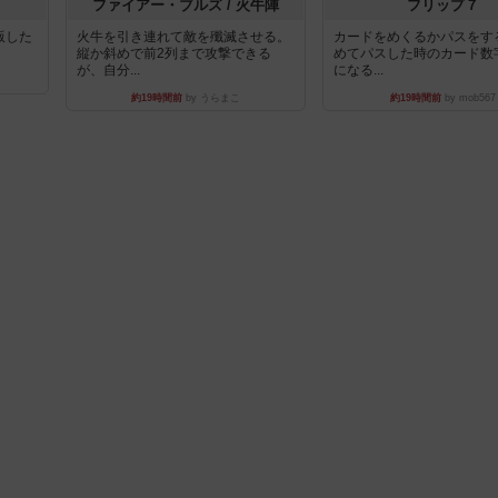
ファイアー・ブルズ / 火牛陣
フリップ７
出版した
火牛を引き連れて敵を殲滅させる。
カードをめくるかパスをす
縦か斜めで前2列まで攻撃できる
めてパスした時のカード数
が、自分...
になる...
約19時間前
by うらまこ
約19時間前
by mob567