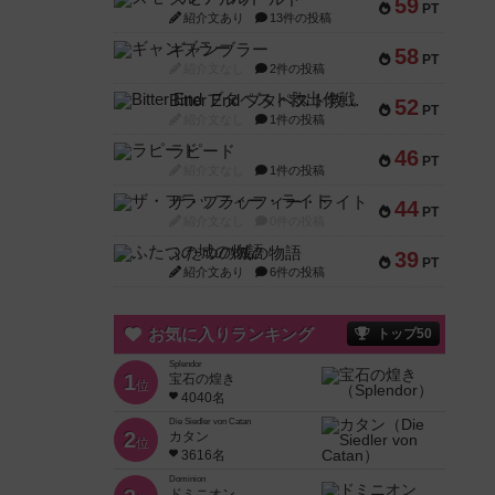
59
PT
紹介文あり
13件の投稿
ギャンブラー
58
PT
紹介文なし
2件の投稿
Bitter End ブタペスト救出作戦
52
PT
紹介文なし
1件の投稿
ラピード
46
PT
紹介文なし
1件の投稿
ザ・フラッフィー・ライト
44
PT
紹介文なし
0件の投稿
ふたつの城の物語
39
PT
紹介文あり
6件の投稿
お気に入りランキング
トップ50
Splendor
1
宝石の煌き
位
4040名
Die Siedler von Catan
2
カタン
位
3616名
Dominion
ドミニオン