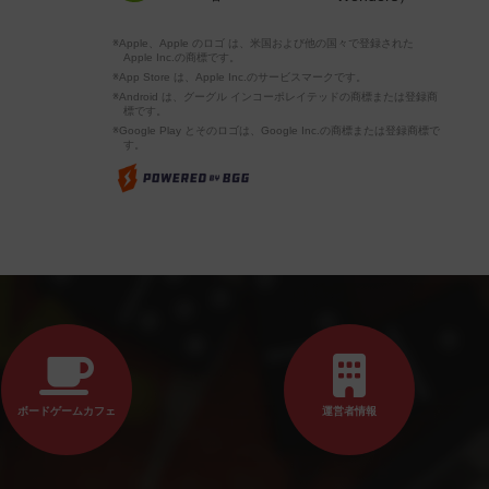
※Apple、Apple のロゴ は、米国および他の国々で登録された
Apple Inc.の商標です。
※App Store は、Apple Inc.のサービスマークです。
※Android は、グーグル インコーポレイテッドの商標または登録商
標です。
※Google Play とそのロゴは、Google Inc.の商標または登録商標で
す。
ボードゲームカフェ
運営者情報