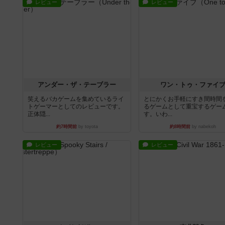
レビュー
レビュー
アンダー・ザ・テーブラー
ワン・トゥ・ファイ
笑えるバカゲームを集めているライ
とにかくお手軽にすき間時間
トゲーマーとしてのレビューです。
るゲームとして重宝するゲー
正体隠...
す。いわ...
約7時間前
by toyota
約8時間前
by nabekoh
レビュー
レビュー