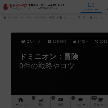
世界のボードゲームを楽しもう！
ボードゲーム専門の総合情報サイト
データベース
検
ボドゲーマTOP
ボードゲームの検索
ドミニオン：第二版
ドミニオン：
2人～4人
30分前後
14歳～
201
ドミニオン：冒険
0件の戦略やコツ
2
1
4
152
ゲーム
トップ
画像
動画
レビュー
店舗/
カフェ