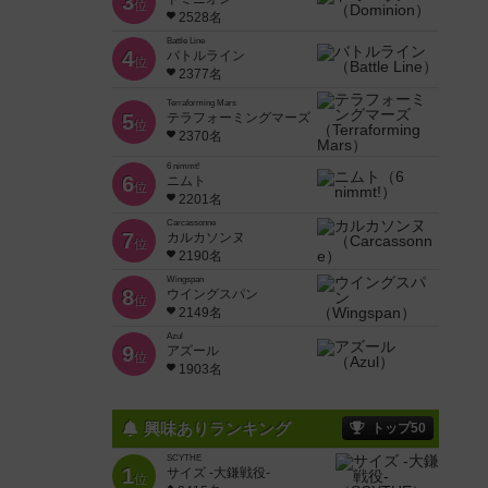
3
位
2528名
Battle Line
4
バトルライン
位
2377名
Terraforming Mars
5
テラフォーミングマーズ
位
2370名
6 nimmt!
6
ニムト
位
2201名
Carcassonne
7
カルカソンヌ
位
2190名
Wingspan
8
ウイングスパン
位
2149名
Azul
9
アズール
位
1903名
興味ありランキング
トップ50
SCYTHE
1
サイズ -大鎌戦役-
位