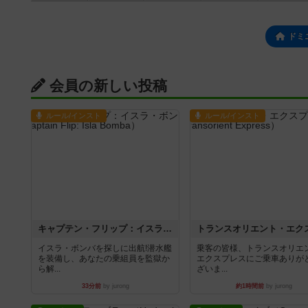
ドミ
会員の新しい投稿
ルール/インスト
ルール/インスト
キャプテン・フリップ：イスラ・ボンバ
イスラ・ボンバを探しに出航!潜水艦
乗客の皆様、トランスオリエ
を装備し、あなたの乗組員を監獄か
エクスプレスにご乗車ありが
ら解...
ざいま...
33分前
by jurong
約1時間前
by jurong