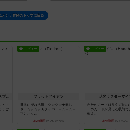
ニオン：冒険のトップに戻る
レビュー
レビュー
トランスオリエント・エクスプレス
フラットアイアン
花火：スターマイ
ント・
世界に浸れる度 ☆☆☆☆★楽し
自分のカードは見えず他の
とうご
さ ☆☆☆☆★タイパ ☆☆☆☆☆
ーのカードが見える状態で
マンハッ...
教えた...
約2時間前
by DKnewyork
約4時間前
by mob567