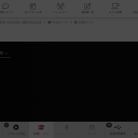
索
新着レビュー
ボードゲーム会
コミュニティ
掲示板一覧
冒険 日本語版の通販/商品詳細
作品データ
戦略やコツ
5年～
2
36
リプレイ
日記
戦略
・コツ
ルール
/インスト
掲示板
拡張/関連
作
次