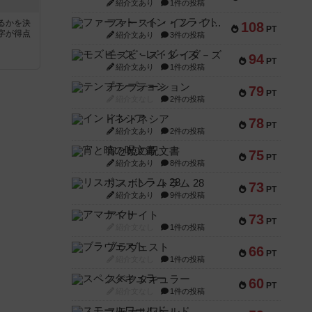
紹介文あり
1件の投稿
ファースト・イン・フライト
るかを決
108
PT
字が得点
紹介文あり
3件の投稿
モズビ－ズ・レイダ－ズ
94
PT
紹介文あり
1件の投稿
テンプテーション
79
PT
紹介文なし
2件の投稿
インドネシア
78
PT
紹介文あり
2件の投稿
宵と暁の呪文書
75
PT
紹介文あり
8件の投稿
リスボン・トラム 28
73
PT
紹介文あり
9件の投稿
アマナイト
73
PT
紹介文なし
1件の投稿
ブラヴェスト
66
PT
紹介文なし
1件の投稿
スペクタキュラー
60
PT
紹介文なし
1件の投稿
スモールワールド