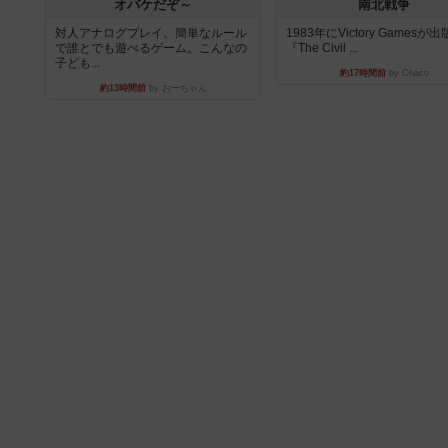
オバケだぞ～
南北戦争
対人アナログプレイ。簡単なルール
1983年にVictory Gamesが
で誰とでも遊べるゲーム。こんなの
『The Civil ...
子ども...
約17時間前
by Chaco
約13時間前
by おーちゃん