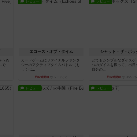
レビュー
レビュー
ブ
エコーズ・オブ・タイム
シャット・ザ・ボッ
をうめ
カードゲームにファイナルファンタ
とてもシンプルなダイスゲ
ムで
ジーのアクティブタイムバトル（も
つのダイスを振って、出目
しくは...
自分の...
約12時間前
by ジェイとと
約12時間前
by OSAっち
レビュー
レビュー