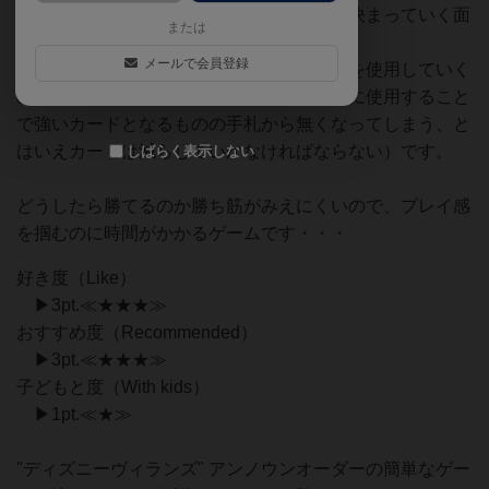
で、ゲームの進行とともにカードの強弱が決まっていく面
または
白いカードゲームです！
メールで会員登録
限られた手札のなかで、どの順番でカードを使用していく
のかが悩ましい（カードの強弱を決めるのに使用すること
で強いカードとなるものの手札から無くなってしまう、と
はいえカードは減らしていかなければならない）です。
しばらく表示しない
どうしたら勝てるのか勝ち筋がみえにくいので、プレイ感
を掴むのに時間がかかるゲームです・・・
好き度（Like）
▶3pt.≪★★★≫
おすすめ度（Recommended）
▶3pt.≪★★★≫
子どもと度（With kids）
▶1pt.≪★≫
"ディズニーヴィランズ" アンノウンオーダーの簡単なゲー