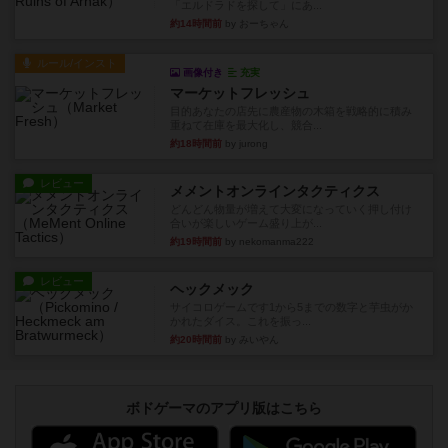
「エルドラドを探して」にあ...
約14時間前
by おーちゃん
ルール/インスト
画像付き
充実
マーケットフレッシュ
目的あなたの店先に農産物の木箱を戦略的に積み
重ねて在庫を最大化し、競合...
約18時間前
by jurong
レビュー
メメントオンラインタクティクス
どんどん物量が増えて大変になっていく押し付け
合いが楽しいゲーム盛り上が...
約19時間前
by nekomanma222
レビュー
ヘックメック
サイコロゲームです1から5までの数字と芋虫がか
かれたダイス。これを振っ...
約20時間前
by みいやん
ボドゲーマのアプリ版はこちら