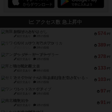
アクセス数 急上昇中
無限まちがいさがし
574
PT
紹介文あり
2件の投稿
リワイルド：サウスアメリカ
389
PT
紹介文なし
2件の投稿
アンダー・ザ・テーブラー
378
PT
紹介文あり
1件の投稿
宵と暁の呪文書
133
PT
紹介文あり
8件の投稿
セミファイナル ～お前はまだ生きている～
103
PT
紹介文あり
1件の投稿
ワン・トゥ・ファイブ
97
PT
紹介文あり
1件の投稿
南北戦争
91
PT
紹介文あり
1件の投稿