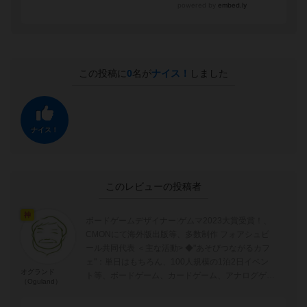
この投稿に
0
名が
ナイス！
しました
ナイス！
このレビューの投稿者
神
ボードゲームデザイナー:ゲムマ2023大賞受賞！、
CMONにて海外版出版等、多数制作 フォアシュピ
ール共同代表 ＜主な活動> ◆"あそびつながるカフ
ェ"：単日はもちろん、100人規模の1泊2日イベン
オグランド
ト等、ボードゲーム、カードゲーム、アナログゲー
（Oguland）
ムを広める活動 ◆...