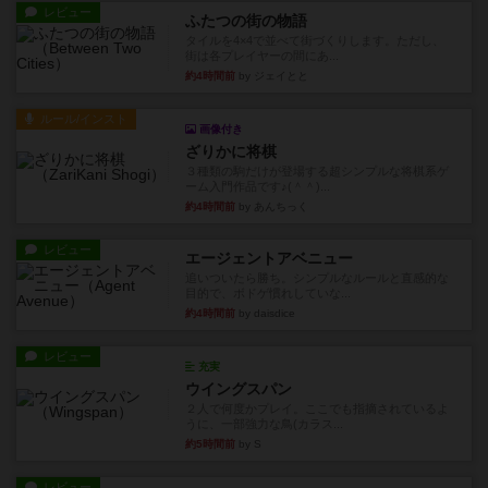
レビュー
ふたつの街の物語
タイルを4×4で並べて街づくりします。ただし、
街は各プレイヤーの間にあ...
約4時間前
by ジェイとと
ルール/インスト
画像付き
ざりかに将棋
３種類の駒だけが登場する超シンプルな将棋系ゲ
ーム入門作品です♪(＾＾)...
約4時間前
by あんちっく
レビュー
エージェントアベニュー
追いついたら勝ち。シンプルなルールと直感的な
目的で、ボドゲ慣れしていな...
約4時間前
by daisdice
レビュー
充実
ウイングスパン
２人で何度かプレイ。ここでも指摘されているよ
うに、一部強力な鳥(カラス...
約5時間前
by S
レビュー