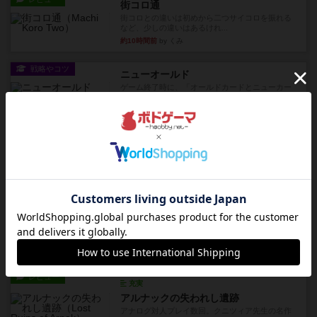
街コロ通
街コロとの違いは初めから二つサイコロを振れる
など、少しの違いはあるけれ...
約10時間前
by くみ
戦略やコツ
ニューオールド
ゲーム終了時に、「オールドカードとニューカー
ドのどちらもある」 状態に...
約11時間前
by オグランド（Oguland）
レビュー
ニューオールド
ボードゲームを1,000個以上持っているユーザー視
点で良かった点と悪か...
約11時間前
by オグランド（Oguland）
レビュー
デクリプト
プレイ感がしっかりしてるから、超ボードゲーム
やったなって感じ。パーティ...
約12時間前
by ヒロ(新！ボードゲーム家族)
レビュー
充実
アルナックの失われし遺跡
アナログ対人プレイ数回。クニツィア先生の名作