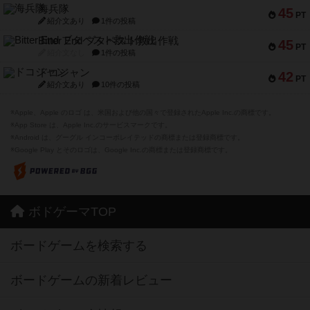
海兵隊
45
PT
紹介文あり
1件の投稿
Bitter End ブタペスト救出作戦
45
PT
紹介文なし
1件の投稿
ドコジャン
42
PT
紹介文あり
10件の投稿
※Apple、Apple のロゴ は、米国および他の国々で登録されたApple Inc.の商標です。
※App Store は、Apple Inc.のサービスマークです。
※Android は、グーグル インコーポレイテッドの商標または登録商標です。
※Google Play とそのロゴは、Google Inc.の商標または登録商標です。
ボドゲーマTOP
ボードゲームを検索する
ボードゲームの新着レビュー