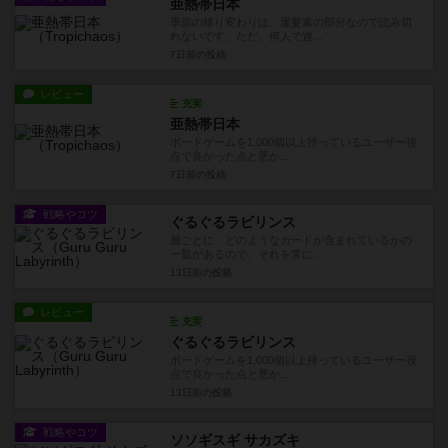
亜熱帯日本
季節の移り変わりは、運要素の部分なので読み切
れないです。ただ、何人で遊...
7日前
の投稿
レビュー
充実
亜熱帯日本
ボードゲームを1,000個以上持っているユーザー視
点で良かった点と悪か...
7日前
の投稿
戦略やコツ
ぐるぐるラビリンス
層ごとに、どのようなカードが含まれているかの
一覧があるので、それを常に...
13日前
の投稿
レビュー
充実
ぐるぐるラビリンス
ボードゲームを1,000個以上持っているユーザー視
点で良かった点と悪か...
13日前
の投稿
戦略やコツ
ソソギスギ サカズキ