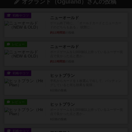
オグランド（Oguland）さんの投稿
戦略やコツ
ニューオールド
ゲーム終了時に、「オールドカードとニューカー
ドのどちらもある」 状態に...
約11時間前
の投稿
レビュー
ニューオールド
ボードゲームを1,000個以上持っているユーザー視
点で良かった点と悪か...
約11時間前
の投稿
戦略やコツ
ヒットプラン
手札からカードを１枚選んで出して、バッティン
グしていると何も効果を発揮...
6日前
の投稿
レビュー
ヒットプラン
ボードゲームを1,000個以上持っているユーザー視
点で良かった点と悪か...
6日前
の投稿
戦略やコツ