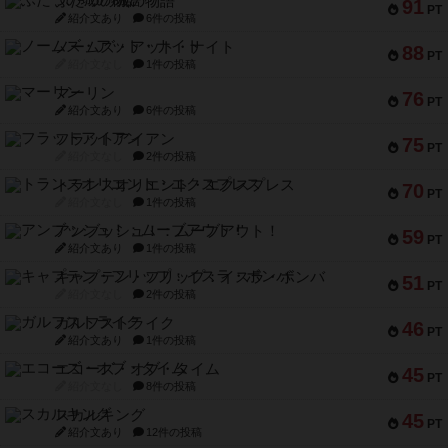
ふたつの城の物語
91
PT
紹介文あり
6件の投稿
ノームズ・アット・ナイト
88
PT
紹介文なし
1件の投稿
マーリン
76
PT
紹介文あり
6件の投稿
フラットアイアン
75
PT
紹介文なし
2件の投稿
トランスオリエント・エクスプレス
70
PT
紹介文なし
1件の投稿
アンブッシュ！：ムーブアウト！
59
PT
紹介文あり
1件の投稿
キャプテン・フリップ：イスラ・ボンバ
51
PT
紹介文なし
2件の投稿
ガルフストライク
46
PT
紹介文あり
1件の投稿
エコーズ・オブ・タイム
45
PT
紹介文なし
8件の投稿
スカルキング
45
PT
紹介文あり
12件の投稿