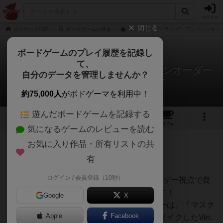
ログイン
閉じる
ボドゲーマTOP
ボードゲームの検索
“ディズニーヴィランズ” アンノウンオーダ
ボードゲームのプレイ履歴を記録し
て、
"ディズニーヴィランズ" アンノウンオーダー
自分のデータを管理しませんか？
オグランド（Oguland）さんのレビュー
約75,000人
がボドゲーマを利用中！
遊んだボードゲームを記録する
2
3
24
トップ
画像
動画
レビュー
カフェ
気になるゲームのレビューを読む
お気に入り作品・所有リストの共
127名
0名
11ヶ月前
有
ログイン / 会員登録（10秒）
ボードゲームを1,000個以上持っているユーザー視点で良
かった点と悪かった点の両面から紹介します！
Google
X
"ディズニーヴィランズ" アンノウンオーダーは、「マスク
Apple
Facebook
メン」のディズニーヴィランズを使用しリメイクしたVer.