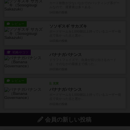
カード枚数が少ないなかでのバッティング系ゲー
ムなので、運要素は多々ある...
14日前
の投稿
レビュー
ソソギスギ サカズキ
ボードゲームを1,000個以上持っているユーザー視
点で良かった点と悪か...
14日前
の投稿
戦略やコツ
バナナガバナンス
ドラフトフェイズで、自身が切り分けるカード
は、そのなかの最後まで残った...
20日前
の投稿
レビュー
充実
バナナガバナンス
ボードゲームを1,000個以上持っているユーザー視
点で良かった点と悪か...
20日前
の投稿
会員の新しい投稿