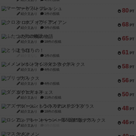
マーケットフレッシュ
80
PT
紹介文あり
1件の投稿
クロス・オブ・アイアン
68
PT
紹介文あり
3件の投稿
ふたつの街の物語
65
PT
紹介文あり
18件の投稿
とうほうの！
61
PT
紹介文なし
1件の投稿
メメントオンラインタクティクス
58
PT
紹介文あり
4件の投稿
ブリックス
56
PT
紹介文あり
4件の投稿
ダグエイトチェス
50
PT
紹介文あり
11件の投稿
アズール：シントラのステンドグラス
48
PT
紹介文あり
18件の投稿
ロシアン・キャンペーン：第5版デラックス
46
PT
紹介文あり
0件の投稿
マスクメン