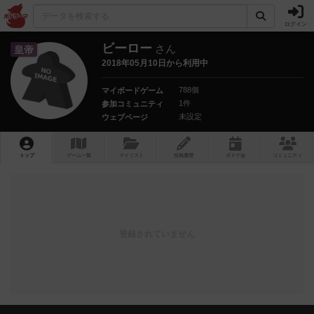
ログイン
ビーロー
さん
皇帝
2018年05月10日から利用中
788個
マイボードゲーム
1件
参加コミュニティ
未設定
ウェブページ
トップ
ゲーム一覧
マイリスト
投稿履歴
ボ
ドゲ
会
コミュニティ
登録されていません