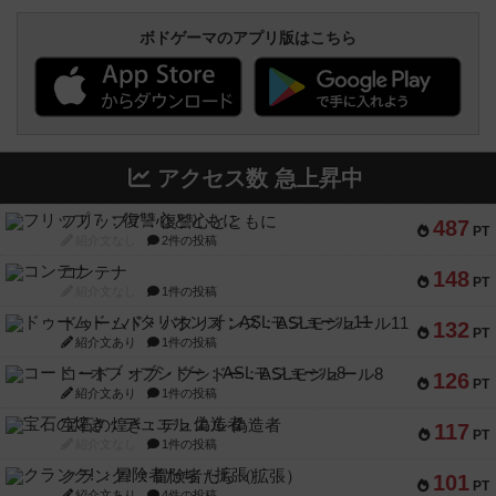
ボドゲーマのアプリ版はこちら
アクセス数 急上昇中
フリップ７：復讐心とともに
487
PT
紹介文なし
2件の投稿
コンテナ
148
PT
紹介文なし
1件の投稿
ドゥームド・バタリオンズ：ASLモジュール11
132
PT
紹介文あり
1件の投稿
コード・オブ・ブシドー：ASLモジュール8
126
PT
紹介文あり
1件の投稿
宝石の煌き：デュエル 偽造者
117
PT
紹介文なし
1件の投稿
クランク! ：冒険者たち（拡張）
101
PT
紹介文あり
4件の投稿