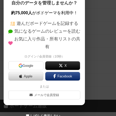
ボードゲームを検索する
自分のデータを管理しませんか？
約75,000人
がボドゲーマを利用中！
ボードゲームの新着レビュー
遊んだボードゲームを記録する
ボードゲーム会情報
気になるゲームのレビューを読む
お気に入り作品・所有リストの共
メカニクス特集
有
掲示板・トピックス
ログイン / 会員登録（10秒）
Google
X
ボドとも・会員一覧
Apple
Facebook
ボードゲーム業界コラム
または
ボドゲーマご利用案内
メールで会員登録
ボードゲーム通販
しばらく表示しない