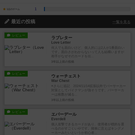
1
1点のゲーム
最近の投稿
一覧を見る
レビュー
ラブレター
Love Letter
何人でも面白いけど、個人的には2人が1番面白い
です。面白さがわからないって人も結構いますが
相手がなぜそのカードを出...
3年以上前
の投稿
レビュー
ウォーチェスト
War Chest
※さらに追記 2024/11/14拡張以外でバーサーカー
対策としてパイクマンが強そうです。バーサーカ
ーは枚数が減る...
3年以上前
の投稿
レビュー
エバーデール
Everdell
個人攻撃できるカードがあり、使用者が標的を選
べるのがすごくいやです。簡単に言えばキングメ
ーカーみたいというか初心者...