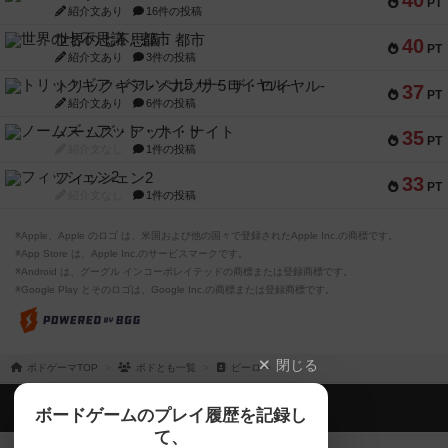
40
PT
紹介文あり
16件の投稿
世界の七不思議：都市
40
PT
紹介文あり
3件の投稿
トリックギア - ペルソナ5 ザ・ロイヤル-
37
PT
紹介文あり
6件の投稿
ノームズ・アット・ナイト
35
PT
紹介文なし
1件の投稿
フィッシェン2
33
PT
紹介文なし
1件の投稿
※Apple、Apple のロゴ は、米国および他の国々で登録されたApple Inc.の商標です。
※App Store は、Apple Inc.のサービスマークです。
※Android は、グーグル インコーポレイテッドの商標または登録商標です。
※Google Play とそのロゴは、Google Inc.の商標または登録商標です。
閉じる
ボドゲーマTOP
ボドとも一覧
ビーロー
ボドゲーマTOP
ボードゲームのプレイ履歴を記録し
て、