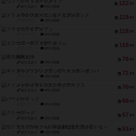
ワン・トゥ・ファイブ
122
PT
紹介文あり
1件の投稿
トランスオリエント・エクスプレス
119
PT
紹介文なし
1件の投稿
フラットアイアン
118
PT
紹介文なし
2件の投稿
エコーズ・オブ・タイム
118
PT
紹介文なし
8件の投稿
南北戦争
79
PT
紹介文あり
1件の投稿
キャプテン・フリップ：イスラ・ボンバ
72
PT
紹介文なし
2件の投稿
メメントオンラインタクティクス
70
PT
紹介文あり
4件の投稿
パーミッド
68
PT
紹介文なし
1件の投稿
クリーグ
57
PT
紹介文あり
1件の投稿
セミファイナル ～お前はまだ生きている～
53
PT
紹介文あり
1件の投稿