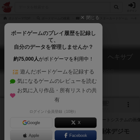
ログイン
閉じる
ボドゲーマTOP
ボードゲームの検索
デジタルモンスターカードゲーム ヘキ
ボードゲームのプレイ履歴を記録し
て、
自分のデータを管理しませんか？
デジタルモンスターカードゲーム ヘキサプ
約75,000人
がボドゲーマを利用中！
レートシステム
Digimon Digi-Battle Card Game Hexa Plate System
遊んだボードゲームを記録する
気になるゲームのレビューを読む
お気に入り作品・所有リストの共
有
1
トップ
画像
動画
レビュー
カフェ
ログイン / 会員登録（10秒）
Google
X
付属のカードですぐに遊べる。究極体デジモ
Apple
Facebook
ンを倒す旅に出よう！