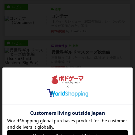
レビュー
充実
コンテナ
【ざっくりレビュー】2026年新版、いくつかのル
ールが追加された。追加...
約2時間前
by Juin-Zuo Lin
レビュー
画像付き
充実
異世界ギルドマスターズ総集編
再販待ってました～っ (&gt;_&lt;)しかも全部入り
の総集編です...
約2時間前
by 紅い弾丸
レビュー
画像付き
充実
ハーモニーズ
『ハーモニーズ』レビュー：立体感溢れる美しい
箱庭づくり。万人受けする良...
約2時間前
by ギャングスター
レビュー
クイズすごろく かぶーる
箱絵のデザインは小学校低学年向きの風情があり
ますが、問題のレベルによっ...
約2時間前
by いち