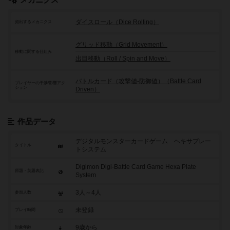
メカニクス
ダイスロール（Dice Rolling）
頻出するメカニクス
グリッド移動（Grid Movement）
移動に関する仕組み
出目移動（Roll / Spin and Move）
バトルカード（攻撃値-防御値）（Battle Card
プレイヤーの干渉/影響アク
ション
Driven）
作品データ
デジタルモンスターカードゲーム ヘキサプレー
タイトル
トシステム
Digimon Digi-Battle Card Game Hexa Plate
原題・英題表記
System
3人～4人
参加人数
未登録
プレイ時間
9歳から
対象年齢