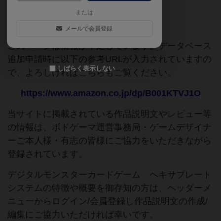
または
ご協力ください
メールで会員登録
このページは情報が不足しています。データベース
追加申請時に以下の参考URLが入力されていますの
しばらく表示しない
で、よろしければこちらもご覧ください。
https://www.amazon.co.jp/dp/B001KTVJ1O
当サイトに掲載されている作品説明文やレビュー等
の情報は、ボドゲーマ運営事務局・ゲームデザイナ
ーご本人様・有志の皆様にご協力をいただきながら
登録されています。
デジタルモンスターカードゲーム ヘキサプレート
システムの特徴や概要を御存知の方は、ヘッダーメ
ニューからログイン/会員登録し作品説明文の作成/
編集にご協力いただければ幸いです。