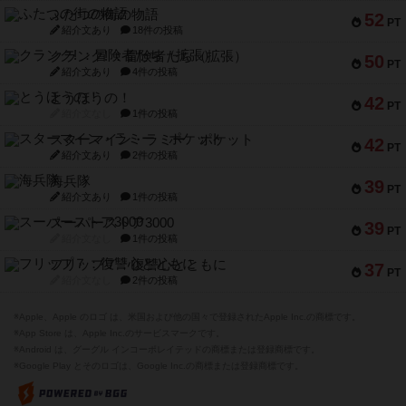
ふたつの街の物語
52
PT
紹介文あり
18件の投稿
クランク! ：冒険者たち（拡張）
50
PT
紹介文あり
4件の投稿
とうほうの！
42
PT
紹介文なし
1件の投稿
スターマイン・ラミー ポケット
42
PT
紹介文あり
2件の投稿
海兵隊
39
PT
紹介文あり
1件の投稿
スーパーストア3000
39
PT
紹介文なし
1件の投稿
フリップ７：復讐心とともに
37
PT
紹介文なし
2件の投稿
※Apple、Apple のロゴ は、米国および他の国々で登録されたApple Inc.の商標です。
※App Store は、Apple Inc.のサービスマークです。
※Android は、グーグル インコーポレイテッドの商標または登録商標です。
※Google Play とそのロゴは、Google Inc.の商標または登録商標です。