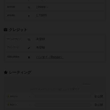
1999年～
発売時期
1,738円
参考価格
クレジット
未登録
ゲームデザイン
未登録
アートワーク
バンダイ（Bandai）
関連企業/団体
レーティング
レーティングを行うには
ログイン
が必要です
-
非公開
10点の人
-
非公開
9点の人