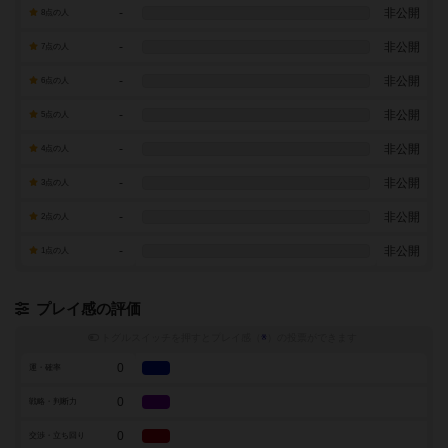
-
非公開
8点の人
-
非公開
7点の人
-
非公開
6点の人
-
非公開
5点の人
-
非公開
4点の人
-
非公開
3点の人
-
非公開
2点の人
-
非公開
1点の人
プレイ感の評価
トグルスイッチを押すとプレイ感（
※
）の投票ができます
0
運・確率
0
戦略・判断力
0
交渉・立ち回り