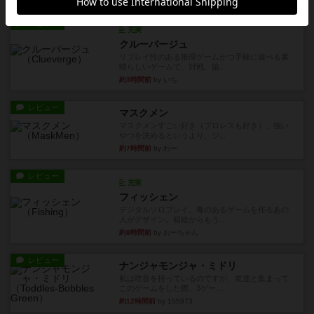
レビュー
充実
クルーバージュ
リプレイ性のある推理ゲームかつ手軽に遊べる素
晴らしいゲームで、対戦、協...
約3時間前
by いち
レビュー
マスクメン
マスクメンすごい好き（プロレスも好き）。強い
やつを決めるというより、ジ...
約7時間前
by わー
レビュー
充実
フィッシェン
デジタルソロプレイ。毒のあるゲームを作るあの
人がデザイン。箱絵からもう...
約8時間前
by おーちゃん
レビュー
ナンジャモンジャ・ミドリ
私は吃音を持っているのですが、友達と集まって
このゲームをした際、3ゲー...
約12時間前
by 155973