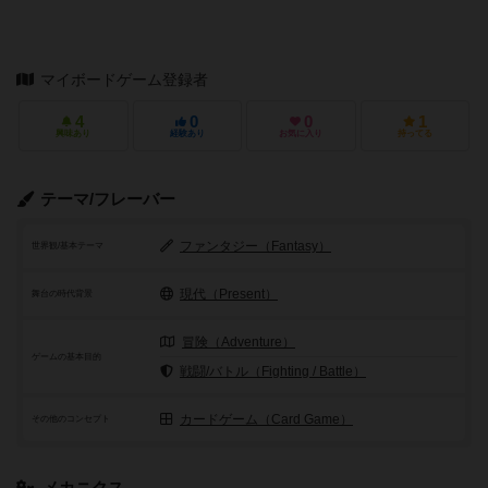
マイボードゲーム登録者
4
0
0
1
興味あり
経験あり
お気に入り
持ってる
テーマ/フレーバー
ファンタジー（Fantasy）
世界観/基本テーマ
現代（Present）
舞台の時代背景
冒険（Adventure）
ゲームの基本目的
戦闘/バトル（Fighting / Battle）
カードゲーム（Card Game）
その他のコンセプト