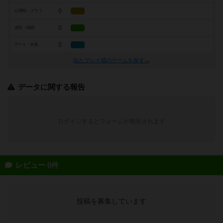
0
心理戦・ブラフ
0
攻防・戦闘
0
アート・外見
似たプレイ感のゲームを探す→
データに関する報告
ログインするとフォームが表示されます
レビュー 0件
投稿を募集しています