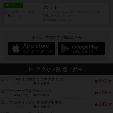
レビュー
ジンラミー
トランプで遊べる2人対戦の麻雀風ゲームです。
10枚の手札で、同じスーツ...
約13時間前
by OSAっち
ボドゲーマのアプリ版はこちら
アクセス数 急上昇中
リワイルド：サウスアメリカ
552
PT
紹介文なし
2件の投稿
マーケットフレッシュ
170
PT
紹介文あり
1件の投稿
ファイアー・ブルズ / 火牛陣
141
PT
紹介文なし
1件の投稿