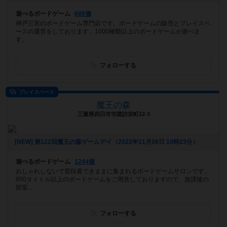
遊べるボードゲーム
688個
神戸三宮のボードゲーム専門店です。ボードゲームの販売とプレイスペ
ースの運営をしております。1000種類以上のボードゲームが遊べま
す。
フォローする
プレイスペース
魔王の森
三重県四日市市諏訪栄町22-3
[NEW] 第122回魔王の森ゲームデイ（2022年11月08日 10時23分）
遊べるボードゲーム
1244個
おしゃれしないで普段着できままに集まれるボードゲームサロンです。
950タイトル以上のボードゲームをご用意しておりますので、放課後の
部室...
フォローする