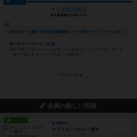
ショップ
サラダ館白鳥店
東京都葛飾区白鳥2-2-10
[NEW] ゲーム購入で実質参加費無料！サラダ館のオープンゲーム会（2017年07月03日 20時27分）
遊べるボードゲーム
255個
日本で唯一!?ボードゲームを売っているギフトショップです。月一で
「親子で楽しむボードゲーム会」を開催中！
フォローする
会員の新しい投稿
レビュー
画像付き
オラニエンブルガー運河
存在をうっすらと認識していたけど、セールやっ