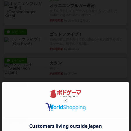
オラニエンブルガー運河
友人の所持してるゲームをさせてもらいました。
順番にできる作業のいずれか...
約1時間前
by おっちょこちょい
レビュー
ゴットファイブ！
自分の前に背を向けて並ぶ5枚の手札の数字を当て
るゲーム。相手の手札/場...
約3時間前
by daisdice
レビュー
カタン
神ゲー
約3時間前
by アプー
レビュー
充実
ドゥームド・バタリオンズ：ASLモジュール11
『Squad Leader』用の追加マップとして発売され
たマップの#9...
約4時間前
by Chaco
レビュー
クロワ・ド・ゲール：ASLモジュール10
1992年にAvalon Hill社が出版した『Croix de Gu...