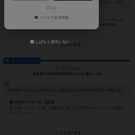
[NEW] 水曜日はイベントも行ってます（※通常営業もしてます）（2024年11月22日 16時51分）
または
遊べるボードゲーム
686個
メールで会員登録
JR瀬田駅 徒歩1分（京都駅から18分）！ おひとり様もグループ様も大
歓迎！未経験者〜上級者向け新作から過去の名作まで常時600種以...
しばらく表示しない
フォローする
ボードゲームカフェ
アソビCafe
東京都千代田区神田神保町1-32-42 堀井ビル1F
[NEW] アソビCafe月例カタン大会2024（2024年08月02日 18時13分）
遊べるボードゲーム
890個
初心者さん、お一人様、女性歓迎！誰でも世界中のボードゲームが遊べ
るカフェバー。
フォローする