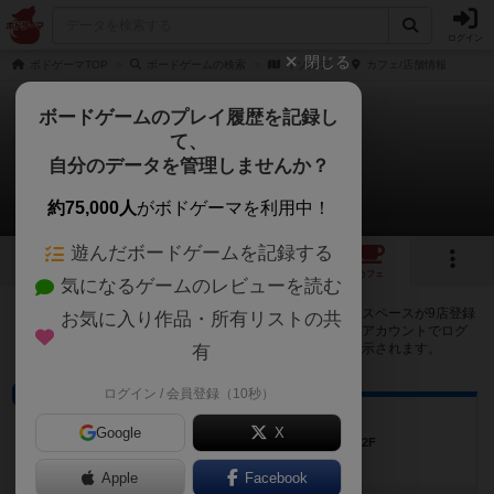
ログイン
閉じる
ボドゲーマTOP
ボードゲームの検索
イゾルデ
カフェ/店舗情報
ボードゲームのプレイ履歴を記録し
て、
イゾルデ
自分のデータを管理しませんか？
9店のカフェ/スペースが提供中
約75,000人
がボドゲーマを利用中！
遊んだボードゲームを記録する
6
3
9
トップ
画像
動画
レビュー
カフェ
気になるゲームのレビューを読む
イゾルデで遊ぶことができるボードゲームカフェ・プレイスペースが9店登録
お気に入り作品・所有リストの共
されています。公開プロフィールの都道府県が設定されたアカウントでログ
インすると、同じ都道府県内の店舗に絞り込むボタンが表示されます。
有
ログイン / 会員登録（10秒）
ボードゲームカフェ
hello coffee stand
Google
X
滋賀県大津市大萱一丁目18-7グロワール赤羽2F
Apple
Facebook