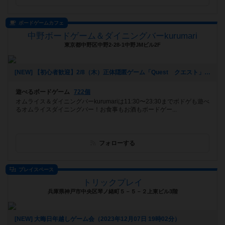
ボードゲームカフェ
中野ボードゲーム＆ダイニングバーkurumari
東京都中野区中野2-28-1中野JMビル2F
[NEW] 【初心者歓迎】2/8（木）正体隠匿ゲーム「Quest クエスト」をやろう！苦手でも一緒に楽しめます！（2024年02月07日 20時06分）
遊べるボードゲーム
722個
オムライス＆ダイニングバーkurumariは11:30〜23:30までボドゲも遊べ
るオムライスダイニングバー！お食事もお酒もボードゲー...
フォローする
プレイスペース
トリックプレイ
兵庫県神戸市中央区琴ノ緒町５－５－２上東ビル3階
[NEW] 大晦日年越しゲーム会（2023年12月07日 19時02分）