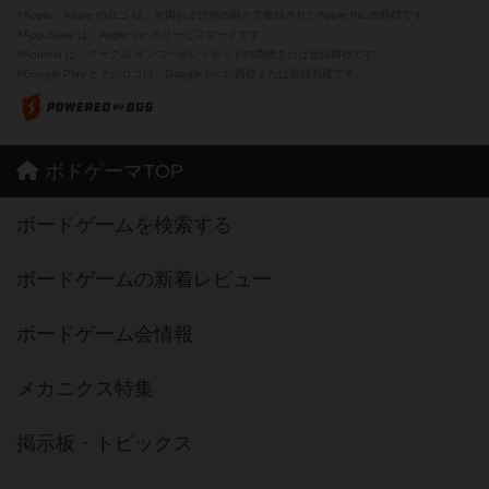
※Apple、Apple のロゴ は、米国および他の国々で登録されたApple Inc.の商標です。
※App Store は、Apple Inc.のサービスマークです。
※Android は、グーグル インコーポレイテッドの商標または登録商標です。
※Google Play とそのロゴは、Google Inc.の商標または登録商標です。
ボドゲーマTOP
ボードゲームを検索する
ボードゲームの新着レビュー
ボードゲーム会情報
メカニクス特集
掲示板・トピックス