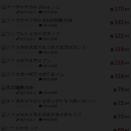
マーケットフレッシュ
170
PT
紹介文あり
1件の投稿
ファイアー・ブルズ / 火牛陣
141
PT
紹介文なし
1件の投稿
ワン・トゥ・ファイブ
122
PT
紹介文あり
1件の投稿
トランスオリエント・エクスプレス
119
PT
紹介文なし
1件の投稿
フラットアイアン
118
PT
紹介文なし
2件の投稿
エコーズ・オブ・タイム
118
PT
紹介文なし
8件の投稿
南北戦争
79
PT
紹介文あり
1件の投稿
キャプテン・フリップ：イスラ・ボンバ
72
PT
紹介文なし
2件の投稿
メメントオンラインタクティクス
70
PT
紹介文あり
4件の投稿
パーミッド
68
PT