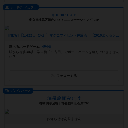
ボードゲームカフェ
goonie cafe
東京都練馬区旭丘2-45-7 ユニステーションビル4F
[NEW] 【1月22日（水）】マグニフィセント体験会！【2019エッセン新作】（2020年01月18日 22時41分）
遊べるボードゲーム
404個
駅から徒歩30秒！学生街「江古田」でボードゲームを遊んでいきません
か？
フォローする
プレイスペース
温泉旅館みたけ
神奈川県足柄下郡箱根町仙石原937
お知らせはありません