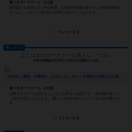
遊べるボードゲーム
654個
新宿駅から高速バスで約2時間。白濁湯が自慢の宿です。約600種類の
ゲームと、かわいい猫4匹が皆様をお待ちしております。
フォローする
ショップ
よこはまのボードゲーム屋さん リゴレ
神奈川県横浜市中区山下町162-1飛栄ビル201
[NEW] 【横浜・中華街】［11/26 14：00～］中華街で中国文化を遊ぼう！～第１回 中国伝統ゲーム会～（2017年11月11日 17時41分）
遊べるボードゲーム
399個
空間デザイナーが設計をしたとても明るい店内です。 居心地が良いと
ご好評を頂いております。 優しい自然の光が入ってくる立地で暖かで
す。
フォローする