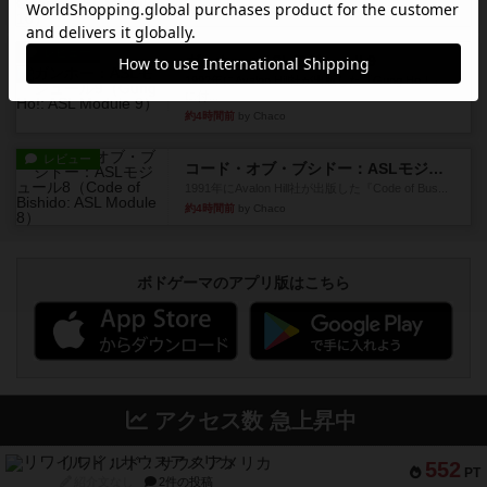
約4時間前
by Chaco
レビュー
ガンホー：ASLモジュール9
1992年にAvalon Hill社が出版した『Gung Ho！』
に付...
約4時間前
by Chaco
レビュー
コード・オブ・ブシドー：ASLモジュール8
1991年にAvalon Hill社が出版した『Code of Bus...
約4時間前
by Chaco
ボドゲーマのアプリ版はこちら
アクセス数 急上昇中
リワイルド：サウスアメリカ
552
PT
紹介文なし
2件の投稿