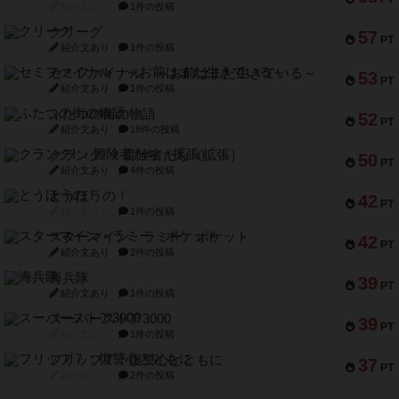
紹介文なし
1件の投稿
クリーグ
57
PT
紹介文あり
1件の投稿
セミファイナル ～お前はまだ生きている～
53
PT
紹介文あり
1件の投稿
ふたつの街の物語
52
PT
紹介文あり
18件の投稿
クランク! ：冒険者たち（拡張）
50
PT
紹介文あり
4件の投稿
とうほうの！
42
PT
紹介文なし
1件の投稿
スターマイン・ラミー ポケット
42
PT
紹介文あり
2件の投稿
海兵隊
39
PT
紹介文あり
1件の投稿
スーパーストア3000
39
PT
紹介文なし
1件の投稿
フリップ７：復讐心とともに
37
PT
紹介文なし
2件の投稿