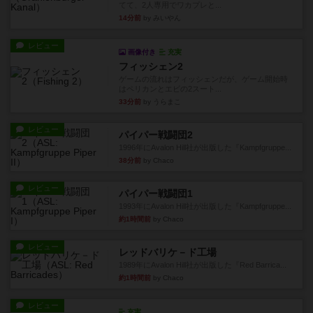
てて、2人専用でワカプレと...
14分前
by みいやん
レビュー
画像付き
充実
フィッシェン2
ゲームの流れはフィッシェンだが、ゲーム開始時
はペリカンとエビの2スート...
33分前
by うらまこ
レビュー
パイパー戦闘団2
1996年にAvalon Hill社が出版した『Kampfgruppe...
38分前
by Chaco
レビュー
パイパー戦闘団1
1993年にAvalon Hill社が出版した『Kampfgruppe...
約1時間前
by Chaco
レビュー
レッドバリケ－ド工場
1989年にAvalon Hill社が出版した『Red Barrica...
約1時間前
by Chaco
レビュー
充実