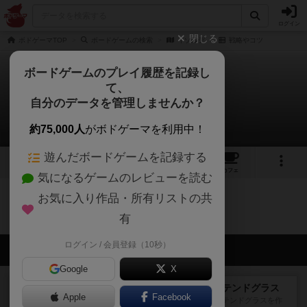
ログイン
閉じる
ボドゲーマTOP
ボードゲームの検索
イゾルデ
戦略やコツ
ボードゲームのプレイ履歴を記録し
て、
イゾルデ
自分のデータを管理しませんか？
0件の戦略やコツ
約75,000人
がボドゲーマを利用中！
遊んだボードゲームを記録する
6
3
9
トップ
画像
動画
レビュー
カフェ
気になるゲームのレビューを読む
お気に入り作品・所有リストの共
イゾルデのトップに戻る
有
ログイン / 会員登録（10秒）
会員の新しい投稿
Google
X
レビュー
アズール：シントラのステンドグラス
Apple
Facebook
大好きなアズールシリーズ。ステンドグラスを作