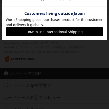
海兵隊
45
PT
紹介文あり
1件の投稿
Bitter End ブタペスト救出作戦
45
PT
紹介文なし
1件の投稿
ドコジャン
42
PT
紹介文あり
10件の投稿
※Apple、Apple のロゴ は、米国および他の国々で登録されたApple Inc.の商標です。
※App Store は、Apple Inc.のサービスマークです。
※Android は、グーグル インコーポレイテッドの商標または登録商標です。
※Google Play とそのロゴは、Google Inc.の商標または登録商標です。
ボドゲーマTOP
ボードゲームを検索する
ボードゲームの新着レビュー