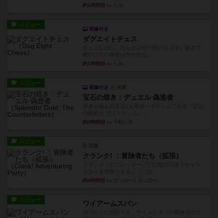
約1時間前
by くみ
レビュー
画像付き
ダグエイトチェス
チェスなのに、ほんの10分で終わります。動きで
敵のコマの種類が分かれば...
約1時間前
by くみ
レビュー
画像付き
充実
宝石の煌き：デュエル 偽造者
筆者が最も好きな2人用ボードゲームである『宝石
の煌めき デュエル』に、...
約2時間前
by 手動人形
レビュー
充実
クランク! ：冒険者たち（拡張）
クランク！のプレイヤーごとに能力の違うキャラ
クターを使用できるようにな...
約3時間前
by ぽっぽーくるっぽー
レビュー
ワイアームスパン
初プレイの感想です。ウイングスパン履修済のコ