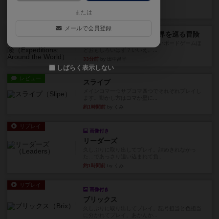
っていきます✨1部より自由...
2分前
by しんたろ
または
メールで会員登録
レビュー
エクスペディション：世界を巡る冒険
クラマー氏の不朽の名作。新しいボードゲームほ
どおもしろいはず？いいえ。...
33分前
by 田中昌平
しばらく表示しない
レビュー
スライプ
メインコマ一つサブコマ四つでそれぞれプレイし
ます。動かし方はコマか壁に...
約1時間前
by くみ
リプレイ
画像付き
リーダーズ
久しぶりに取り出してプレイ。詰めきれなかっ
た…であっさり追い込まれて負...
約1時間前
by くみ
リプレイ
画像付き
ブリックス
久しぶりに取り出してプレイ。記号担当と色担当
に分かれてプレイ。あかんか...