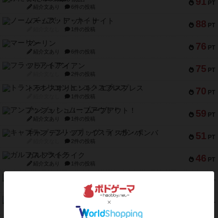
91
PT
紹介文あり
6件の投稿
ノームズ・アット・ナイト
88
PT
紹介文なし
1件の投稿
マーリン
76
PT
紹介文あり
6件の投稿
フラットアイアン
75
PT
紹介文なし
2件の投稿
トランスオリエント・エクスプレス
70
PT
紹介文なし
1件の投稿
アンブッシュ！：ムーブアウト！
59
PT
紹介文あり
1件の投稿
キャプテン・フリップ：イスラ・ボンバ
51
PT
紹介文なし
2件の投稿
ガルフストライク
46
PT
紹介文あり
1件の投稿
エコーズ・オブ・タイム
45
PT
紹介文なし
8件の投稿
スカルキング
45
PT
紹介文あり
12件の投稿