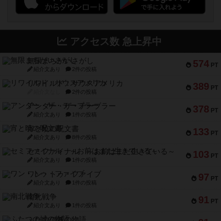
アクセス数 急上昇中
無限まちがいさがし
574
PT
紹介文あり
2件の投稿
リワイルド：サウスアメリカ
389
PT
紹介文なし
2件の投稿
アンダー・ザ・テーブラー
378
PT
紹介文あり
1件の投稿
宵と暁の呪文書
133
PT
紹介文あり
8件の投稿
セミファイナル ～お前はまだ生きている～
103
PT
紹介文あり
1件の投稿
ワン・トゥ・ファイブ
97
PT
紹介文あり
1件の投稿
南北戦争
91
PT
紹介文あり
1件の投稿
ふたつの城の物語