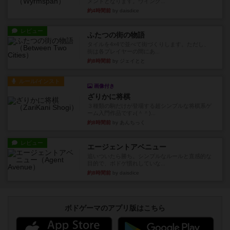
メントとなります。ウイング...
約4時間前
by daisdice
レビュー
ふたつの街の物語
タイルを4×4で並べて街づくりします。ただし、
街は各プレイヤーの間にあ...
約8時間前
by ジェイとと
ルール/インスト
画像付き
ざりかに将棋
３種類の駒だけが登場する超シンプルな将棋系ゲ
ーム入門作品です♪(＾＾)...
約8時間前
by あんちっく
レビュー
エージェントアベニュー
追いついたら勝ち。シンプルなルールと直感的な
目的で、ボドゲ慣れしていな...
約8時間前
by daisdice
ボドゲーマのアプリ版はこちら