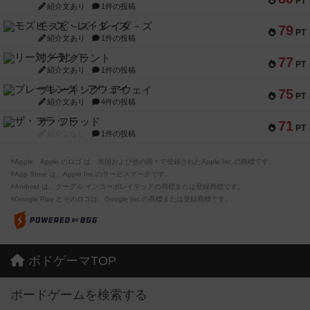
PT
紹介文あり
1件の投稿
モズビ－ズ・レイダ－ズ
79
PT
紹介文あり
1件の投稿
リー対グラント
77
PT
紹介文あり
1件の投稿
ブレーキング・アウェイ
75
PT
紹介文あり
4件の投稿
ザ・フラッド
71
PT
紹介文なし
1件の投稿
※Apple、Apple のロゴ は、米国および他の国々で登録されたApple Inc.の商標です。
※App Store は、Apple Inc.のサービスマークです。
※Android は、グーグル インコーポレイテッドの商標または登録商標です。
※Google Play とそのロゴは、Google Inc.の商標または登録商標です。
ボドゲーマTOP
ボードゲームを検索する