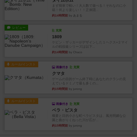
タイムボム
まず簡単で軽い！大人数で遊べる！それなのに小
箱！何より楽しい！！正体隠...
約14時間前
by あまる
レビュー
充実
1809
ケビン・ザッカーがデザインした１ヘクス=２マイ
ルの戦役級シリーズは以下...
約14時間前
by Chaco
ルール/インスト
画像付き
充実
クマタ
ゲームの目的ゲーム終了時にあなたのクランの見
えているドミノで最も多くの...
約15時間前
by jurong
ルール/インスト
画像付き
充実
ベラ・ビスタ
概要と目的小さな町ベラビスタは、風光明媚な公
園と曲がりくねった川が広が...
約15時間前
by jurong