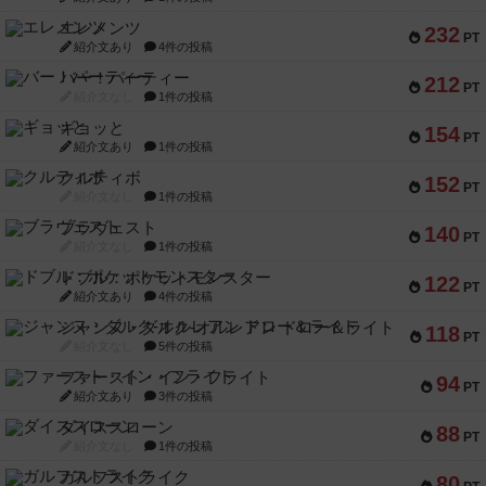
エレメンツ
232
PT
紹介文あり
4件の投稿
バー！パーティー
212
PT
紹介文なし
1件の投稿
ギョッと
154
PT
紹介文あり
1件の投稿
クルティボ
152
PT
紹介文なし
1件の投稿
ブラヴェスト
140
PT
紹介文なし
1件の投稿
ドブル：ポケットモンスター
122
PT
紹介文あり
4件の投稿
ジャンヌ・ダルク-オルレアン ドロー＆ライト
118
PT
紹介文なし
5件の投稿
ファースト・イン・フライト
94
PT
紹介文あり
3件の投稿
ダイススローン
88
PT
紹介文なし
1件の投稿
ガルフストライク
80