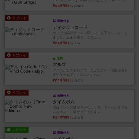
1983年にVictory Gamesが出版した『Gulf Strik...
約14時間前
by Chaco
リプレイ
画像付き
ディジットコード
やっぱり論理ゲームは面白い。息子とリプレイし
ました。息子の勝ち。これリ...
約14時間前
by くみ
リプレイ
充実
アルゴ
アルゴがとても好きで、たぶんプレイ回数が最も
多いゲームです。なんといっ...
約14時間前
by おとん
リプレイ
画像付き
タイムボム
僕はホントに嘘が下手なようで、すぐバレますみ
んなホント、嘘が上手ですよ...
約14時間前
by あまる
レビュー
画像付き