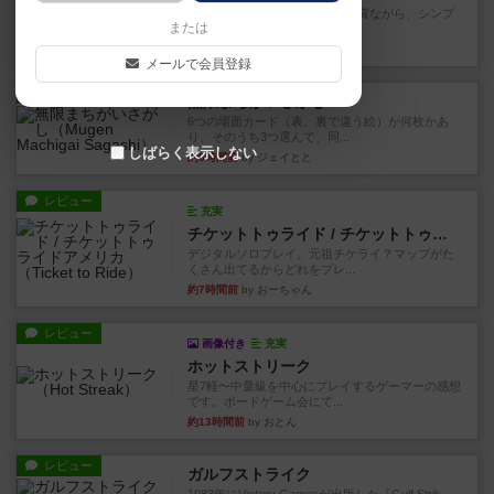
ずっと前のドイツ年間ゲーム大賞ながら、シンプ
または
ルで簡単な小ゲームで今でも...
約3時間前
by tamio
メールで会員登録
レビュー
無限まちがいさがし
6つの場面カード（表、裏で違う絵）が何枚かあ
り、そのうち3つ選んで、同...
しばらく表示しない
約5時間前
by ジェイとと
レビュー
充実
チケットトゥライド / チケットトゥライドアメリカ
デジタルソロプレイ。元祖チケライ？マップがた
くさん出てるからどれをプレ...
約7時間前
by おーちゃん
レビュー
画像付き
充実
ホットストリーク
星7軽〜中量級を中心にプレイするゲーマーの感想
です。ボードゲーム会にて...
約13時間前
by おとん
レビュー
ガルフストライク