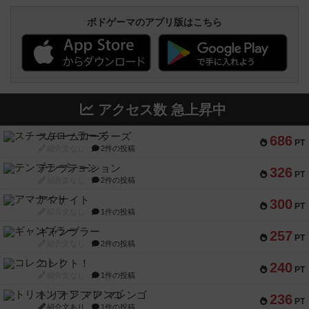
ボドゲーマのアプリ版はこちら
アクセス数 急上昇中
スチームローラーズ
686
PT
紹介文なし
2件の投稿
テンプテーション
326
PT
紹介文なし
2件の投稿
アマナイト
300
PT
紹介文なし
1件の投稿
ギャンブラー
257
PT
紹介文なし
2件の投稿
コレクト！
240
PT
紹介文なし
1件の投稿
トリオンフ ア マレンゴ
236
PT
紹介文あり
1件の投稿