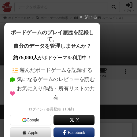
ログイン
閉じる
ボドゲーマTOP
ボードゲームの検索
イゾルデ
ルール/インスト
ボードゲームのプレイ履歴を記録し
て、
イゾルデ
自分のデータを管理しませんか？
0件のルール/インスト
約75,000人
がボドゲーマを利用中！
遊んだボードゲームを記録する
6
3
9
トップ
画像
動画
レビュー
カフェ
気になるゲームのレビューを読む
お気に入り作品・所有リストの共
イゾルデのトップに戻る
有
ログイン / 会員登録（10秒）
会員の新しい投稿
Google
X
レビュー
充実
Apple
Facebook
花火