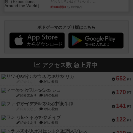
どおもしろいはず？いいえ。...
約13時間前
by 田中昌平
ボドゲーマのアプリ版はこちら
アクセス数 急上昇中
リワイルド：サウスアメリカ
552
PT
紹介文なし
2件の投稿
マーケットフレッシュ
170
PT
紹介文あり
1件の投稿
ファイアー・ブルズ / 火牛陣
141
PT
紹介文なし
1件の投稿
ワン・トゥ・ファイブ
122
PT
紹介文あり
1件の投稿
トランスオリエント・エクスプレス