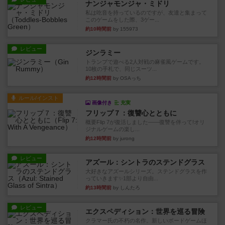
ナンジャモンジャ・ミドリ
私は吃音を持っているのですが、友達と集まって
このゲームをした際、3ゲー...
約10時間前
by 155973
レビュー
ジンラミー
トランプで遊べる2人対戦の麻雀風ゲームです。
10枚の手札で、同じスーツ...
約12時間前
by OSAっち
ルール/インスト
画像付き
充実
フリップ７：復讐心とともに
概要Flip 7が復活しました――復讐を伴って!オリ
ジナルゲームの楽し...
約12時間前
by jurong
レビュー
アズール：シントラのステンドグラス
大好きなアズールシリーズ。ステンドグラスを作
っていきます✨1部より自由...
約13時間前
by しんたろ
レビュー
エクスペディション：世界を巡る冒険
クラマー氏の不朽の名作。新しいボードゲームほ