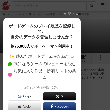
ログイン
閉じる
ボドゲーマTOP
ボードゲームの検索
イゾルデ
掲示板
ボードゲームのプレイ履歴を記録し
て、
イゾルデ
自分のデータを管理しませんか？
0件の掲示板
約75,000人
がボドゲーマを利用中！
遊んだボードゲームを記録する
6
3
9
トップ
画像
動画
レビュー
カフェ
気になるゲームのレビューを読む
ログインするとイゾルデに関する掲示板の作成やコメントの書き込みが出来
お気に入り作品・所有リストの共
るようになります。ルールの疑問やエラッタ情報、マニュアルでは判断し辛
い曖昧な表記等について会員同士で自由にコミュニケーションをとることが
有
出来ます。
ログイン / 会員登録（10秒）
ログイン/無料会員登録
Google
X
Apple
Facebook
イゾルデのトップに戻る