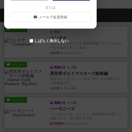
または
会員の新しい投稿
メールで会員登録
レビュー
充実
コンテナ
しばらく表示しない
【ざっくりレビュー】2026年新版、いくつかのル
ールが追加された。追加...
38分前
by Juin-Zuo Lin
レビュー
画像付き
充実
異世界ギルドマスターズ総集編
再販待ってました～っ (&gt;_&lt;)しかも全部入り
の総集編です...
43分前
by 紅い弾丸
レビュー
画像付き
充実
ハーモニーズ
『ハーモニーズ』レビュー：立体感溢れる美しい
箱庭づくり。万人受けする良...
約1時間前
by ギャングスター