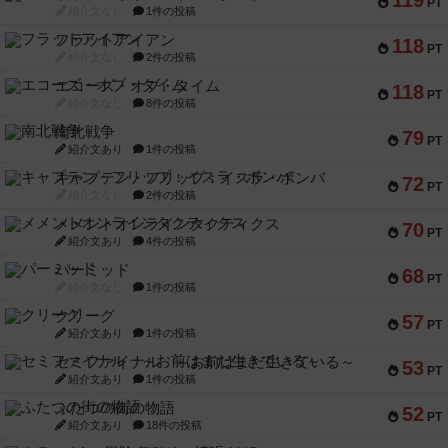
119
PT
紹介文なし
1件の投稿
フラットアイアン
118
PT
紹介文なし
2件の投稿
エコーズ・オブ・タイム
118
PT
紹介文なし
8件の投稿
南北戦争
79
PT
紹介文あり
1件の投稿
キャプテン・フリップ：イスラ・ボンバ
72
PT
紹介文なし
2件の投稿
メメントオンラインタクティクス
70
PT
紹介文あり
4件の投稿
パーミッド
68
PT
紹介文なし
1件の投稿
クリーグ
57
PT
紹介文あり
1件の投稿
セミファイナル ～お前はまだ生きている～
53
PT
紹介文あり
1件の投稿
ふたつの街の物語
52
PT
紹介文あり
18件の投稿