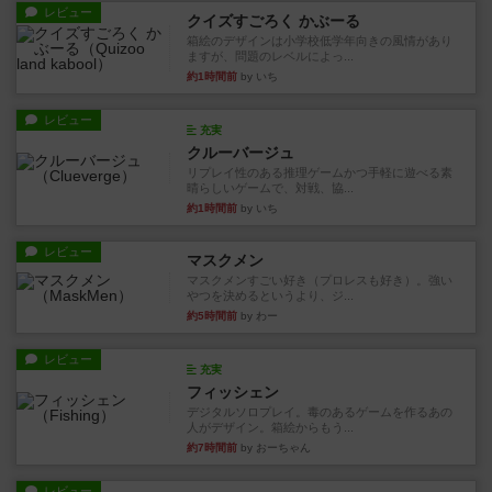
レビュー
クイズすごろく かぶーる
箱絵のデザインは小学校低学年向きの風情があり
ますが、問題のレベルによっ...
約1時間前
by いち
レビュー
充実
クルーバージュ
リプレイ性のある推理ゲームかつ手軽に遊べる素
晴らしいゲームで、対戦、協...
約1時間前
by いち
レビュー
マスクメン
マスクメンすごい好き（プロレスも好き）。強い
やつを決めるというより、ジ...
約5時間前
by わー
レビュー
充実
フィッシェン
デジタルソロプレイ。毒のあるゲームを作るあの
人がデザイン。箱絵からもう...
約7時間前
by おーちゃん
レビュー