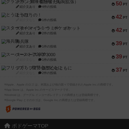
クランク! ：冒険者たち（拡張）
50
PT
紹介文あり
4件の投稿
とうほうの！
42
PT
紹介文なし
1件の投稿
スターマイン・ラミー ポケット
42
PT
紹介文あり
2件の投稿
海兵隊
39
PT
紹介文あり
1件の投稿
スーパーストア3000
39
PT
紹介文なし
1件の投稿
フリップ７：復讐心とともに
37
PT
紹介文なし
2件の投稿
※Apple、Apple のロゴ は、米国および他の国々で登録されたApple Inc.の商標です。
※App Store は、Apple Inc.のサービスマークです。
※Android は、グーグル インコーポレイテッドの商標または登録商標です。
※Google Play とそのロゴは、Google Inc.の商標または登録商標です。
ボドゲーマTOP