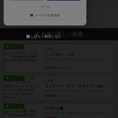
または
メールで会員登録
ダイス・スターのトップに戻る
会員の新しい投稿
しばらく表示しない
レビュー
充実
ヘッジロウ・ヘル
1987年にAvalon Hill社が出版した『Hedgerow
He...
約1時間前
by Chaco
レビュー
充実
ストリート・オブ・ファイア：ASLデラックスモジュール1
1985年にAvalon Hill社が出版した『Streets of ...
約2時間前
by Chaco
レビュー
ペガサス橋
1997年にAvalon Hill社が出版した『Pegasus Bri...
約2時間前
by Chaco