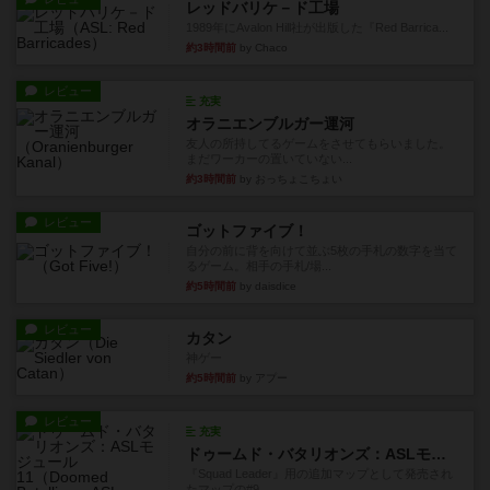
レッドバリケ－ド工場
1989年にAvalon Hill社が出版した『Red Barrica...
約3時間前
by Chaco
レビュー
充実
オラニエンブルガー運河
友人の所持してるゲームをさせてもらいました。
まだワーカーの置いていない...
約3時間前
by おっちょこちょい
レビュー
ゴットファイブ！
自分の前に背を向けて並ぶ5枚の手札の数字を当て
るゲーム。相手の手札/場...
約5時間前
by daisdice
レビュー
カタン
神ゲー
約5時間前
by アプー
レビュー
充実
ドゥームド・バタリオンズ：ASLモジュール11
『Squad Leader』用の追加マップとして発売され
たマップの#9...