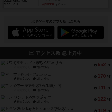
約6時間前
by Chaco
ボドゲーマのアプリ版はこちら
アクセス数 急上昇中
リワイルド：サウスアメリカ
552
PT
紹介文なし
2件の投稿
マーケットフレッシュ
170
PT
紹介文あり
1件の投稿
ファイアー・ブルズ / 火牛陣
141
PT
紹介文なし
1件の投稿
ワン・トゥ・ファイブ
122
PT
紹介文あり
1件の投稿
トランスオリエント・エクスプレス
119
PT