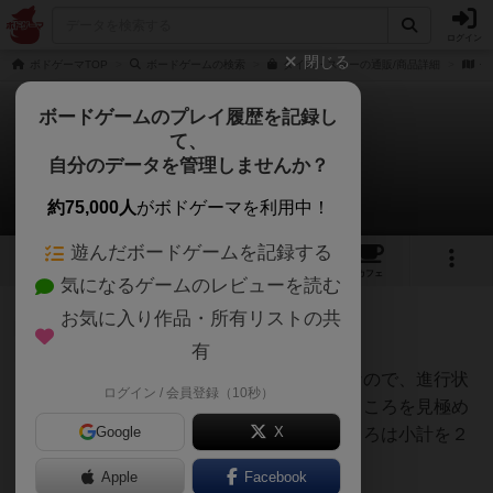
ログイン
閉じる
ボドゲーマTOP
ボードゲームの検索
ダイス・スターの通販/商品詳細
作
ボードゲームのプレイ履歴を記録し
て、
ダイス・スター
自分のデータを管理しませんか？
1件の戦略やコツ
約75,000人
がボドゲーマを利用中！
遊んだボードゲームを記録する
5
4
21
トップ
画像
動画
レビュー
カフェ
気になるゲームのレビューを読む
お気に入り作品・所有リストの共
神
41名
0名
有
全てをうまくいかせるのは無理なので、進行状
ログイン / 会員登録（10秒）
オグランド
況を見ながら、得点をとるべきところを見極め
（Oguland）
Google
X
ます。そして得点をとるべきところは小計を２
倍にするのがポイントです。
Apple
Facebook
続きを読む（約5年前）