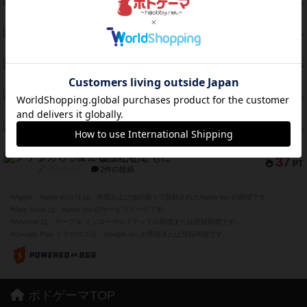
クランク! ：冒険者たち（拡張）
50
PT
紹介文あり
4件の投稿
とうほうの！
42
PT
紹介文なし
1件の投稿
スターマイン・ラミー ポケット
42
PT
紹介文あり
2件の投稿
海兵隊
39
PT
紹介文あり
1件の投稿
スーパーストア3000
39
PT
紹介文なし
1件の投稿
フリップ７：復讐心とともに
37
PT
紹介文なし
2件の投稿
※Apple、Apple のロゴ は、米国および他の国々で登録されたApple Inc.の商標です。
※App Store は、Apple Inc.のサービスマークです。
※Android は、グーグル インコーポレイテッドの商標または登録商標です。
※Google Play とそのロゴは、Google Inc.の商標または登録商標です。
ボドゲーマTOP