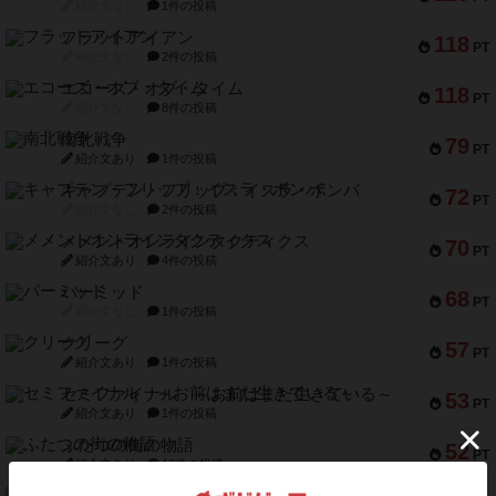
紹介文なし
1件の投稿
フラットアイアン
118
PT
紹介文なし
2件の投稿
エコーズ・オブ・タイム
118
PT
紹介文なし
8件の投稿
南北戦争
79
PT
紹介文あり
1件の投稿
キャプテン・フリップ：イスラ・ボンバ
72
PT
紹介文なし
2件の投稿
メメントオンラインタクティクス
70
PT
紹介文あり
4件の投稿
パーミッド
68
PT
紹介文なし
1件の投稿
クリーグ
57
PT
紹介文あり
1件の投稿
セミファイナル ～お前はまだ生きている～
53
PT
紹介文あり
1件の投稿
ふたつの街の物語
52
PT
紹介文あり
18件の投稿