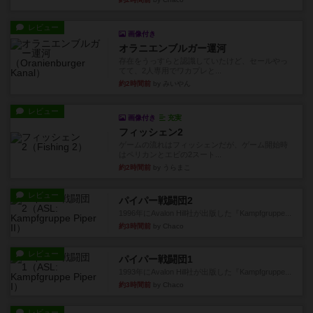
レビュー
画像付き
オラニエンブルガー運河
存在をうっすらと認識していたけど、セールやっ
てて、2人専用でワカプレと...
約2時間前
by みいやん
レビュー
画像付き
充実
フィッシェン2
ゲームの流れはフィッシェンだが、ゲーム開始時
はペリカンとエビの2スート...
約2時間前
by うらまこ
レビュー
パイパー戦闘団2
1996年にAvalon Hill社が出版した『Kampfgruppe...
約3時間前
by Chaco
レビュー
パイパー戦闘団1
1993年にAvalon Hill社が出版した『Kampfgruppe...
約3時間前
by Chaco
レビュー