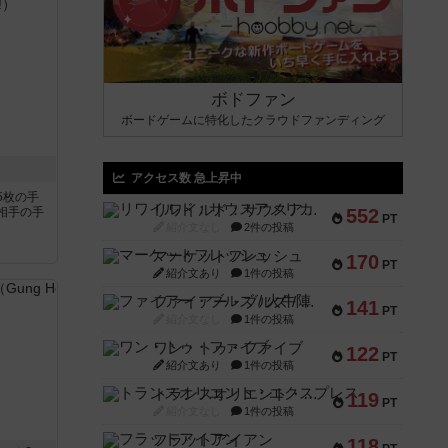
ボドファン
ボードゲームに特化したクラウドファンディング
！
アクセス数 急上昇中
5枚の手
リワイルド：サウスアメリカ
相手の手
552
PT
紹介文なし
2件の投稿
マーケットフレッシュ
170
PT
紹介文あり
1件の投稿
ファイアー・ブルズ / 火牛陣
141
PT
紹介文なし
1件の投稿
ワン・トゥ・ファイブ
122
PT
紹介文あり
1件の投稿
トランスオリエント・エクスプレス
119
PT
紹介文なし
1件の投稿
フラットアイアン
118