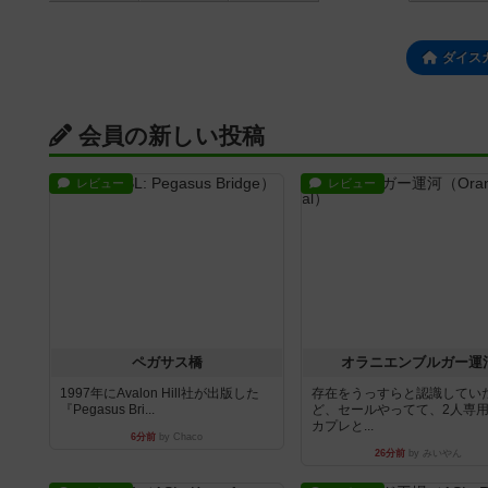
ダイス
会員の新しい投稿
レビュー
レビュー
ペガサス橋
オラニエンブルガー運
1997年にAvalon Hill社が出版した
存在をうっすらと認識してい
『Pegasus Bri...
ど、セールやってて、2人専
カプレと...
6分前
by Chaco
26分前
by みいやん