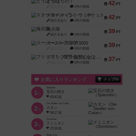
とうほうの！
42
PT
紹介文なし
1件の投稿
スターマイン・ラミー ポケット
42
PT
紹介文あり
2件の投稿
海兵隊
39
PT
紹介文あり
1件の投稿
スーパーストア3000
39
PT
紹介文なし
1件の投稿
フリップ７：復讐心とともに
37
PT
紹介文なし
2件の投稿
お気に入りランキング
トップ50
Splendor
1
宝石の煌き
位
4042名
Die Siedler von Catan
2
カタン
位
3617名
Dominion
3
ドミニオン
位
2530名
Battle Line