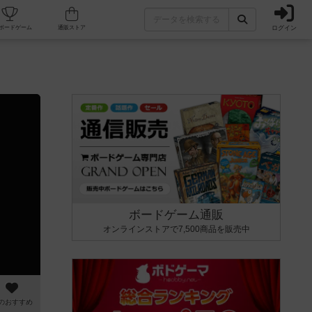
ログイン
カフェ/店舗
人気ボードゲーム
通販ストア
ボードゲーム通販
オンラインストアで7,500商品を販売中
のおすすめ