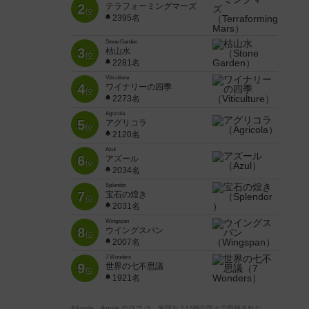
2
テラフォーミングマーズ
位
2395名
Stone Garden
3
枯山水
位
2281名
Viticulture
4
ワイナリーの四季
位
2273名
Agricola
5
アグリコラ
位
2120名
Azul
6
アズール
位
2034名
Splendor
7
宝石の煌き
位
2031名
Wingspan
8
ウイングスパン
位
2007名
7 Wonders
9
世界の七不思議
位
1921名
※Apple、Apple のロゴ は、米国および他の国々で登録された