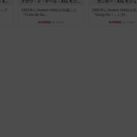
ドゥームド・バタリオンズ：ASLモジュール11
クロワ・ド・ゲール：ASLモジュール10
ガンホー：ASLモジュ
マップ
1992年にAvalon Hill社が出版した
1992年にAvalon Hill社
.
『Croix de Gu...
『Gung Ho！』に付...
約4時間前
by Chaco
約4時間前
by Chaco