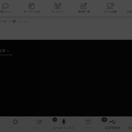
索
新着レビュー
ボードゲーム会
コミュニティ
掲示板一覧
11弾
レビュー
21年～
1
13
リプレイ
日記
戦略
・コツ
ルール
/インスト
掲示板
拡張/関連
作
次