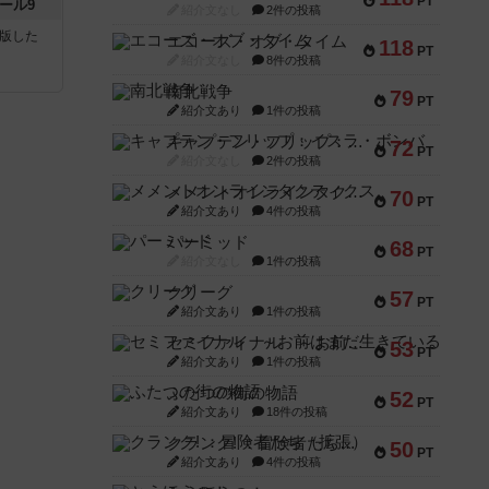
PT
ール9
紹介文なし
2件の投稿
が出版した
エコーズ・オブ・タイム
118
PT
紹介文なし
8件の投稿
南北戦争
79
PT
紹介文あり
1件の投稿
キャプテン・フリップ：イスラ・ボンバ
72
PT
紹介文なし
2件の投稿
メメントオンラインタクティクス
70
PT
紹介文あり
4件の投稿
パーミッド
68
PT
紹介文なし
1件の投稿
クリーグ
57
PT
紹介文あり
1件の投稿
セミファイナル ～お前はまだ生きている～
53
PT
紹介文あり
1件の投稿
ふたつの街の物語
52
PT
紹介文あり
18件の投稿
クランク! ：冒険者たち（拡張）
50
PT
紹介文あり
4件の投稿