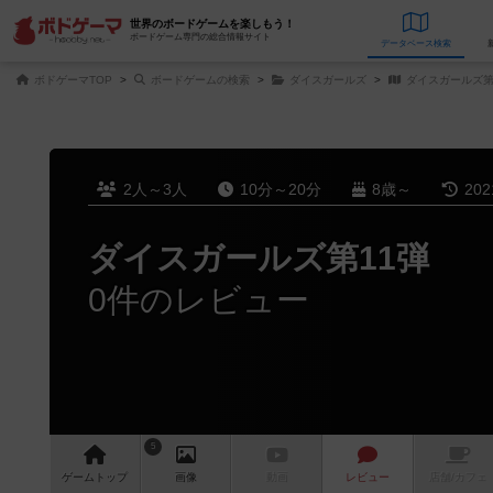
世界のボードゲームを楽しもう！
ボードゲーム専門の総合情報サイト
データベース
検
ボドゲーマTOP
ボードゲームの検索
ダイスガールズ
ダイスガールズ第
2人～3人
10分～20分
8歳～
20
ダイスガールズ第11弾
0件のレビュー
5
ゲーム
トップ
画像
動画
レビュー
店舗/
カフェ