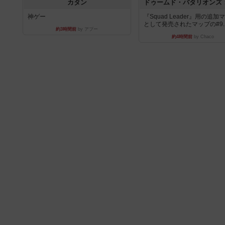
カタン
神ゲー
『Squad Leader』用の追加
として発売されたマップの#9..
約3時間前
by アプー
約4時間前
by Chaco