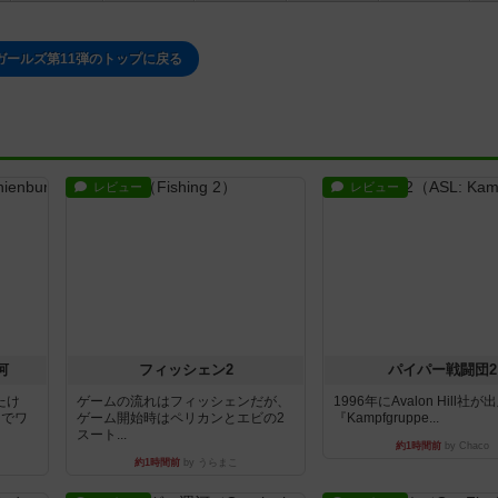
ガールズ第11弾のトップに戻る
レビュー
レビュー
河
フィッシェン2
パイパー戦闘団2
たけ
ゲームの流れはフィッシェンだが、
1996年にAvalon Hill社
用でワ
ゲーム開始時はペリカンとエビの2
『Kampfgruppe...
スート...
約1時間前
by Chaco
約1時間前
by うらまこ