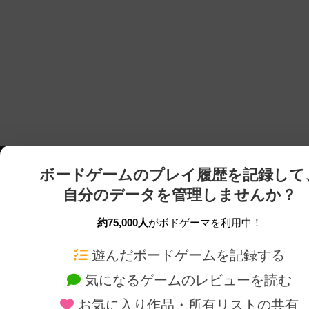
ボードゲームのプレイ履歴を記録して
自分のデータを管理しませんか？
約75,000人
がボドゲーマを利用中！
ボドゲーマTOP
ボードゲーム通販
遊んだボードゲームを記録する
気になるゲームのレビューを読む
ボードゲームを検索する
新作・再入荷情報
お気に入り作品・所有リストの共有
ボードゲームの新着レビュー
定番ボードゲームの通販