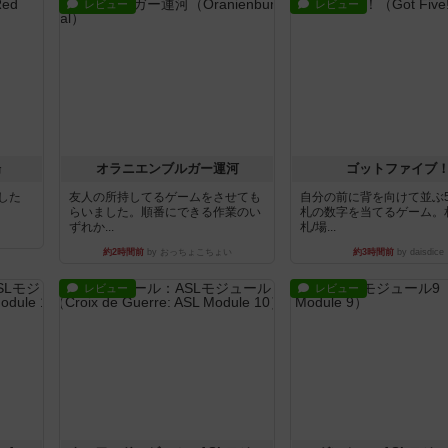
レビュー
レビュー
場
オラニエンブルガー運河
ゴットファイブ
版した
友人の所持してるゲームをさせても
自分の前に背を向けて並ぶ
らいました。順番にできる作業のい
札の数字を当てるゲーム。
ずれか...
札/場...
約2時間前
by おっちょこちょい
約3時間前
by daisdice
レビュー
レビュー