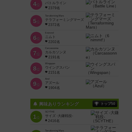
4
バトルライン
位
2379名
Terraforming Mars
5
テラフォーミングマーズ
位
2372名
6 nimmt!
6
ニムト
位
2202名
Carcassonne
7
カルカソンヌ
位
2191名
Wingspan
8
ウイングスパン
位
2151名
Azul
9
アズール
位
1904名
興味ありランキング
トップ50
SCYTHE
1
サイズ -大鎌戦役-
位
2416名
Terraforming Mars