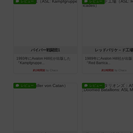
レビュー
レビュー
パイパー戦闘団1
レッドバリケ－ド工
1993年にAvalon Hill社が出版した
1989年にAvalon Hill社が出
『Kampfgruppe...
『Red Barrica...
約1時間前
by Chaco
約1時間前
by Chaco
レビュー
レビュー