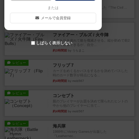
南北戦争
または
1983年にVictory Gamesが出版した『The Civil ...
約1時間前
by Chaco
メールで会員登録
レビュー
画像付き
ファイアー・ブルズ / 火牛陣
火牛を引き連れて敵を殲滅させる。縦か斜めで前2
しばらく表示しない
列まで攻撃できるが、自分...
約3時間前
by うらまこ
レビュー
フリップ７
カードをめくるかパスをするかを決めてパスした
時のカード数字が得点になる...
約4時間前
by mob567
レビュー
コンセプト
親のプレイヤーがお題を決めて限られたヒントの
中から他のプレイヤーに当て...
約4時間前
by mob567
レビュー
海兵隊
1988年にVictory Gamesが出版した
『Leathernec...