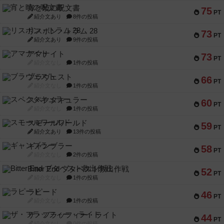
宵と暁の呪文書
75
PT
紹介文あり
8件の投稿
リスボン・トラム 28
73
PT
紹介文あり
9件の投稿
アマナイト
73
PT
紹介文なし
1件の投稿
ブラヴェスト
66
PT
紹介文なし
1件の投稿
スペクタキュラー
60
PT
紹介文なし
1件の投稿
スモールワールド
59
PT
紹介文あり
13件の投稿
ギャンブラー
58
PT
紹介文なし
2件の投稿
Bitter End ブタペスト救出作戦
52
PT
紹介文なし
1件の投稿
ラピード
46
PT
紹介文なし
1件の投稿
ザ・フラッフィー・ライト
44
PT
紹介文なし
0件の投稿