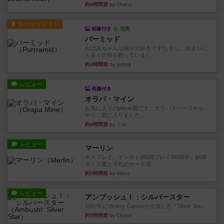
約4時間前
by Chaco
ルール/インスト
画像付き
充実
パーミッド
おばあちゃんは猫が大好きです!しかし、あまりに
も多くの猫を飼っているた...
約4時間前
by jurong
レビュー
画像付き
オラパ・マイン
お気に入りのplayte製です。オラパスペースから
やり、気に入りました...
約4時間前
by くみ
レビュー
マーリン
４人プレイ。インスト1時間プレイ2時間半。結構
ダイス運と手札のカード運...
約5時間前
by oliber
レビュー
アンブッシュ！：シルバースター
1987年にVictory Gamesが出版した『Silver Sta...
約5時間前
by Chaco