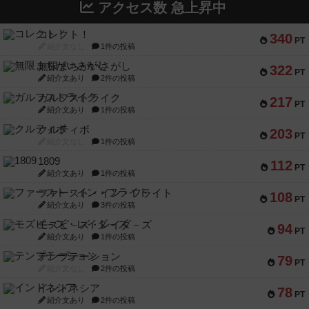
アクセス数 急上昇中
コレクト！
340
PT
紹介文なし
1件の投稿
無限まちがいさがし
322
PT
紹介文あり
2件の投稿
ガルフストライク
217
PT
紹介文あり
1件の投稿
クルティボ
203
PT
紹介文なし
1件の投稿
1809
112
PT
紹介文あり
1件の投稿
ファースト・イン・フライト
108
PT
紹介文あり
3件の投稿
モズビ－ズ・レイダ－ズ
94
PT
紹介文あり
1件の投稿
テンプテーション
79
PT
紹介文なし
2件の投稿
インドネシア
78
PT
紹介文あり
2件の投稿