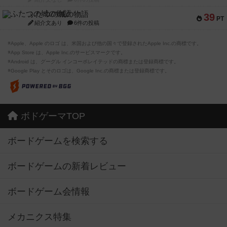
ふたつの城の物語
39
PT
紹介文あり
6件の投稿
※Apple、Apple のロゴ は、米国および他の国々で登録されたApple Inc.の商標です。
※App Store は、Apple Inc.のサービスマークです。
※Android は、グーグル インコーポレイテッドの商標または登録商標です。
※Google Play とそのロゴは、Google Inc.の商標または登録商標です。
ボドゲーマTOP
ボードゲームを検索する
ボードゲームの新着レビュー
ボードゲーム会情報
メカニクス特集