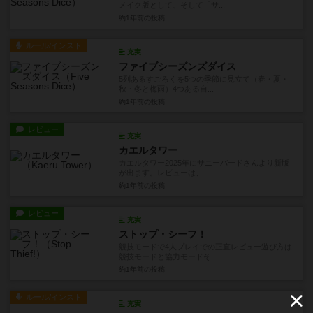
メイク版として、そして「サ...
約1年前
の投稿
ルール/インスト
充実
ファイブシーズンズダイス
5列あるすごろくを5つの季節に見立て（春・夏・
秋・冬と梅雨）4つある自...
約1年前
の投稿
レビュー
充実
カエルタワー
カエルタワー2025年にサニーバードさんより新版
が出ます。レビューは、...
約1年前
の投稿
レビュー
充実
ストップ・シーフ！
競技モードで4人プレイでの正直レビュー遊び方は
競技モードと協力モードそ...
約1年前
の投稿
ルール/インスト
充実