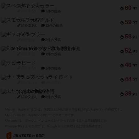
スペクタキュラー
60
PT
紹介文なし
1件の投稿
スモールワールド
59
PT
紹介文あり
13件の投稿
ギャンブラー
58
PT
紹介文なし
2件の投稿
Bitter End ブタペスト救出作戦
52
PT
紹介文なし
1件の投稿
ラピード
46
PT
紹介文なし
1件の投稿
ザ・フラッフィー・ライト
44
PT
紹介文なし
0件の投稿
ふたつの城の物語
39
PT
紹介文あり
6件の投稿
※Apple、Apple のロゴ は、米国および他の国々で登録されたApple Inc.の商標です。
※App Store は、Apple Inc.のサービスマークです。
※Android は、グーグル インコーポレイテッドの商標または登録商標です。
※Google Play とそのロゴは、Google Inc.の商標または登録商標です。