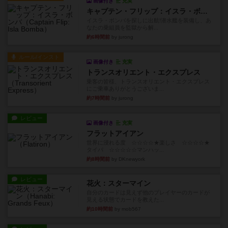
画像付き
充実
キャプテン・フリップ：イスラ・ボンバ
イスラ・ボンバを探しに出航!潜水艦を装備し、あ
なたの乗組員を監獄から解...
約6時間前
by jurong
ルール/インスト
画像付き
充実
トランスオリエント・エクスプレス
乗客の皆様、トランスオリエント・エクスプレス
にご乗車ありがとうございま...
約7時間前
by jurong
レビュー
画像付き
充実
フラットアイアン
世界に浸れる度 ☆☆☆☆★楽しさ ☆☆☆☆★
タイパ ☆☆☆☆☆マンハッ...
約8時間前
by DKnewyork
レビュー
花火：スターマイン
自分のカードは見えず他のプレイヤーのカードが
見える状態でカードを教えた...
約10時間前
by mob567