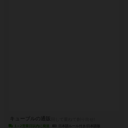
キューブルの通販
回して重ねて創り出せ!
1～2営業日以内に発送
日本語ルール付き/日本語版