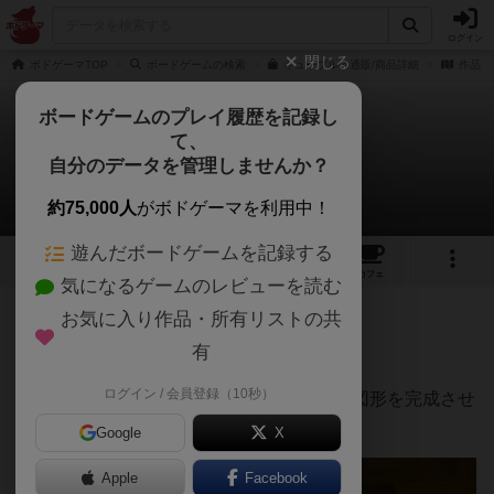
ログイン
閉じる
ボドゲーマTOP
ボードゲームの検索
キューブルの通販/商品詳細
作品デ
ボードゲームのプレイ履歴を記録し
て、
キューブル
自分のデータを管理しませんか？
ポッターさんのレビュー
約75,000人
がボドゲーマを利用中！
遊んだボードゲームを記録する
4
2
14
トップ
画像
動画
レビュー
カフェ
気になるゲームのレビューを読む
お気に入り作品・所有リストの共
240名
3名
0
約1年前
有
ログイン / 会員登録（10秒）
六角形のキューブを配置して、お題となる図形を完成させ
るパズルゲーム。
Google
X
Apple
Facebook