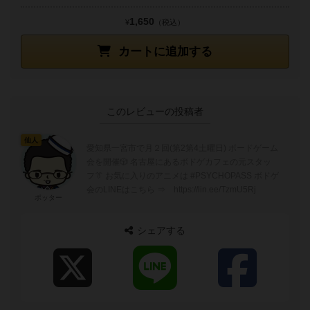
1,650
¥
（税込）
カートに追加する
このレビューの投稿者
仙人
愛知県一宮市で月２回(第2第4土曜日) ボードゲーム
会を開催🎲 名古屋にあるボドゲカフェの元スタッ
フ👔 お気に入りのアニメは #PSYCHOPASS ボドゲ
会のLINEはこちら ⇒ https://lin.ee/TzmU5Rj
ポッター
シェアする