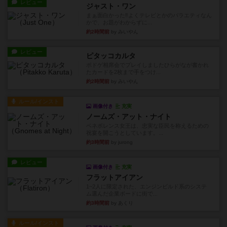
レビュー
ジャスト・ワン
まぁ面白かった‼️よくテレビとかのバラエティなん
かで、お題がわからずに...
約2時間前
by みいやん
レビュー
ピタッコカルタ
ボドゲ相席会でプレイしましたひらがなが書かれ
たカードを2枚まで手をつけ...
約2時間前
by みいやん
ルール/インスト
画像付き
充実
ノームズ・アット・ナイト
ベネボレンス女王は、忠実な臣民を称えるための
祝宴を開こうとしています。...
約3時間前
by jurong
レビュー
画像付き
充実
フラットアイアン
1~2人に限定された、エンジンビルド系のシステ
ム選んだ企業ボードに街で...
約3時間前
by あくり
ルール/インスト