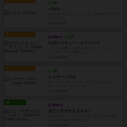
ルール/インスト
充実
パカル
はじめに マヤ王「パカル」は、西暦603年3月26日
に生まれま...
13日前
の投稿
ルール/インスト
画像付き
充実
ロボレスキュー：オリジンズ
【ゲーム概要】『ロボレスキュー：オリジンズ』
は、プレイヤーが優秀なエ...
4ヶ月前
の投稿
ルール/インスト
充実
レイヤーパズル
セットアップ各プレイヤーは以下を受け取りま
す。・レイヤーカード一式・ト...
7ヶ月前
の投稿
レビュー
画像付き
大ピンチずかんカルタ！
5歳の息子が「大ピンチずかん」が大好きで本屋さ
んでカルタを見つけすぐに...
7ヶ月前
の投稿