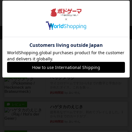
ストップ・シーフ！
【基本情報】タイトル：Stop Thief! (2017)プレイ
人数：...
約1年前
の投稿
会員の新しい投稿
レビュー
メメントオンラインタクティクス
どんどん物量が増えて大変になっていく押し付け
合いが楽しいゲーム盛り上が...
6分前
by nekomanma222
レビュー
ヘックメック
サイコロゲームです1から5までの数字と芋虫がか
かれたダイス。これを振っ...
約2時間前
by みいやん
レビュー
ハゲタカのえじき
超有名なゲームですが、初めてプレイしました。1
から15までのカードがプ...
約2時間前
by みいやん