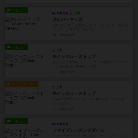
レビュー
画像付き
充実
クレバーキッズ
5歳になる息子と奥さんとプレイしました。寝る前
にサクッとできて、息子に...
10ヶ月前
の投稿
レビュー
充実
ホイッスル・ストップ
４人プレイ時のレビュー。ゴール地点のタイルの
ランダム配置、中間地点のタ...
11ヶ月前
の投稿
ルール/インスト
充実
ホイッスル・ストップ
【基本情報】タイトル：Whistle Stopプレイ人数：
2〜5人プレ...
11ヶ月前
の投稿
レビュー
画像付き
ファイブシーズンズダイス
ライナークニツィア氏の名作、ケルトダイスのリ