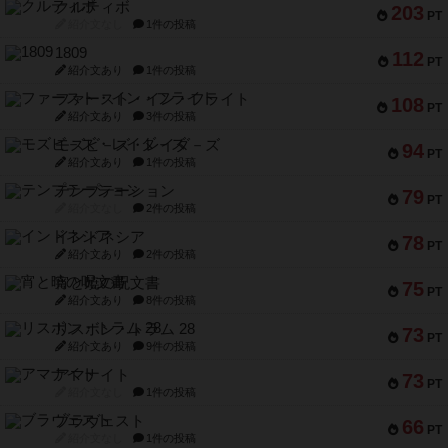
クルティボ
203
PT
紹介文なし
1件の投稿
1809
112
PT
紹介文あり
1件の投稿
ファースト・イン・フライト
108
PT
紹介文あり
3件の投稿
モズビ－ズ・レイダ－ズ
94
PT
紹介文あり
1件の投稿
テンプテーション
79
PT
紹介文なし
2件の投稿
インドネシア
78
PT
紹介文あり
2件の投稿
宵と暁の呪文書
75
PT
紹介文あり
8件の投稿
リスボン・トラム 28
73
PT
紹介文あり
9件の投稿
アマナイト
73
PT
紹介文なし
1件の投稿
ブラヴェスト
66
PT
紹介文なし
1件の投稿