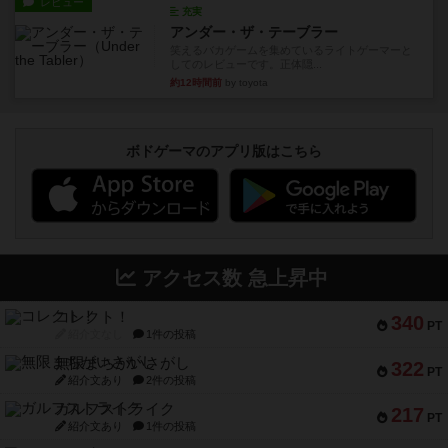
レビュー
充実
アンダー・ザ・テーブラー
笑えるバカゲームを集めているライトゲーマーと
してのレビューです。正体隠...
約12時間前
by toyota
ボドゲーマのアプリ版はこちら
アクセス数 急上昇中
コレクト！
340
PT
紹介文なし
1件の投稿
無限まちがいさがし
322
PT
紹介文あり
2件の投稿
ガルフストライク
217
PT
紹介文あり
1件の投稿