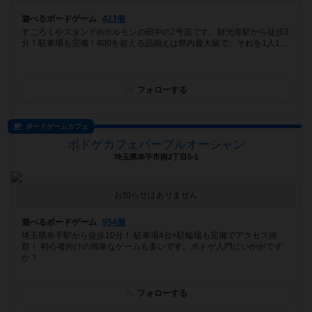
遊べるボードゲーム
423個
すごろくやスタンドinホルモンの田中の2号店です。財光寺駅から徒歩3
分！駐車場も完備！400を超える品揃えは県内最大級で、それを1人1...
フォローする
ボードゲームカフェ
ボドゲカフェパープルオーシャン
埼玉県幸手市南2丁目5-1
お知らせはありません
遊べるボードゲーム
954個
埼玉県幸手駅から徒歩10分！ 駐車場4台+駐輪場も完備でアクセス抜
群！ 初心者向けの簡単なゲームも多いです。ボドゲ入門にいかがです
か？
フォローする