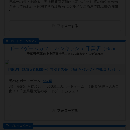
日本一の長さを誇る、天神橋筋商店街内の新スポット 買い物や食べ歩
きをして疲れたら休憩できる場所 夜にグルメな居酒屋で遊ぶ前の時間
つ...
フォローする
ボードゲームカフェ
ボードゲームカフェ バンキッシュ 千葉店（BoardGameCafe VANQUiSH CHIBA）
千葉県千葉市中央区富士見1-9-1みゆきナインビル402
[NEW] 【2/1(火)19:00〜】マダミス会 消えたパンツと空飛ぶサカナ（2022年01月21日 11時18分）
遊べるボードゲーム
582個
JR千葉駅から徒歩3分！500以上のボードゲーム！！飲食物持ち込み自
由！！千葉県最大級のボードゲームカフェ ！
フォローする
プレイスペース