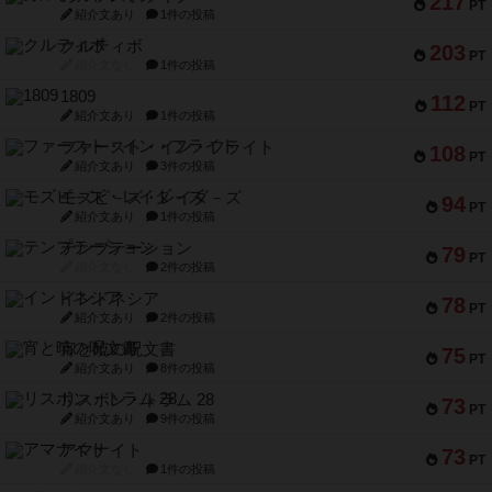
紹介文なし
1件の投稿
1809
112
PT
紹介文あり
1件の投稿
ファースト・イン・フライト
108
PT
紹介文あり
3件の投稿
モズビ－ズ・レイダ－ズ
94
PT
紹介文あり
1件の投稿
テンプテーション
79
PT
紹介文なし
2件の投稿
インドネシア
78
PT
紹介文あり
2件の投稿
宵と暁の呪文書
75
PT
紹介文あり
8件の投稿
リスボン・トラム 28
73
PT
紹介文あり
9件の投稿
アマナイト
73
PT
紹介文なし
1件の投稿
ブラヴェスト
66
PT
紹介文なし
1件の投稿
スペクタキュラー