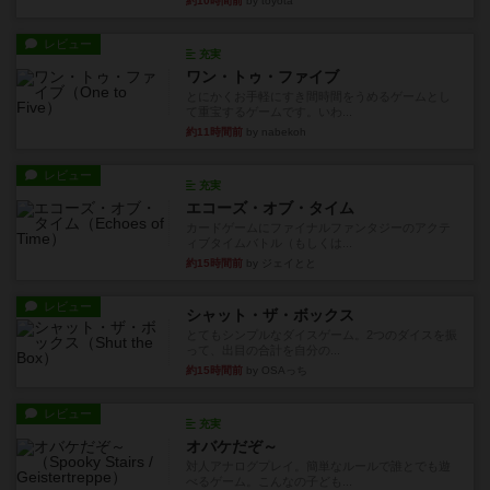
ワン・トゥ・ファイブ
とにかくお手軽にすき間時間をうめるゲームとし
て重宝するゲームです。いわ...
約11時間前
by nabekoh
レビュー
充実
エコーズ・オブ・タイム
カードゲームにファイナルファンタジーのアクテ
ィブタイムバトル（もしくは...
約15時間前
by ジェイとと
レビュー
シャット・ザ・ボックス
とてもシンプルなダイスゲーム。2つのダイスを振
って、出目の合計を自分の...
約15時間前
by OSAっち
レビュー
充実
オバケだぞ～
対人アナログプレイ。簡単なルールで誰とでも遊
べるゲーム。こんなの子ども...
約16時間前
by おーちゃん
レビュー