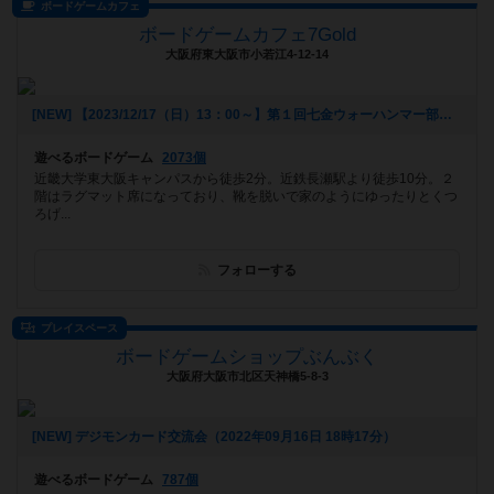
ボードゲームカフェ
ボードゲームカフェ7Gold
大阪府東大阪市小若江4-12-14
[NEW] 【2023/12/17（日）13：00～】第１回七金ウォーハンマー部（2023年12月06日 16時25分）
遊べるボードゲーム
2073個
近畿大学東大阪キャンパスから徒歩2分。近鉄長瀬駅より徒歩10分。２
階はラグマット席になっており、靴を脱いで家のようにゆったりとくつ
ろげ...
フォローする
プレイスペース
ボードゲームショップぶんぶく
大阪府大阪市北区天神橋5-8-3
[NEW] デジモンカード交流会（2022年09月16日 18時17分）
遊べるボードゲーム
787個