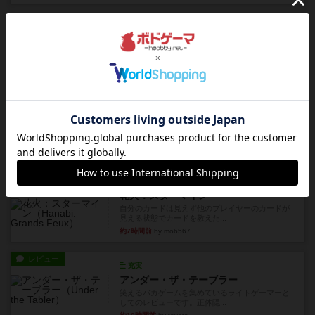
トランスオリエント・エクスプレス
乗客の皆様、トランスオリエント・エクスプレス
にご乗車ありがとうございま...
約4時間前
by jurong
レビュー
画像付き
充実
フラットアイアン
世界に浸れる度 ☆☆☆☆★楽しさ ☆☆☆☆★
タイパ ☆☆☆☆☆マンハッ...
約5時間前
by DKnewyork
レビュー
花火：スターマイン
自分のカードは見えず他のプレイヤーのカードが
見える状態でカードを教えた...
約7時間前
by mob567
レビュー
充実
アンダー・ザ・テーブラー
笑えるバカゲームを集めているライトゲーマーと
してのレビューです。正体隠...
約10時間前
by toyota
レビュー
充実