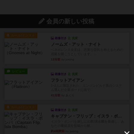
会員の新しい投稿
ルール/インスト
画像付き
充実
ノームズ・アット・ナイト
ベネボレンス女王は、忠実な臣民を称えるための
祝宴を開こうとしています。...
12分前
by jurong
レビュー
画像付き
充実
フラットアイアン
1~2人に限定された、エンジンビルド系のシステ
ム選んだ企業ボードに街で...
41分前
by あくり
ルール/インスト
画像付き
充実
キャプテン・フリップ：イスラ・ボンバ
イスラ・ボンバを探しに出航!潜水艦を装備し、あ
なたの乗組員を監獄から解...
約4時間前
by jurong
ルール/インスト
画像付き
充実