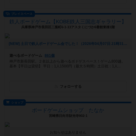
プレイスペース
鉄人ボードゲーム【KOBE鉄人三国志ギャラリー】
兵庫県神戸市長田区二葉町6-1-13アスタくにづか6番館東棟1階
[NEW] 土日で鉄人ボードゲーム会でした！（2026年04月07日 21時31分）
遊べるボードゲーム
861個
神戸市新長田駅。２名以上から遊べるボドゲスペース！ゲーム800越。
基本【平日は貸切】 平日：1人1500円（最大５時間）土日祝：1人...
フォローする
ショップ
ボードゲームショップ たなか
宮崎県日向市財光寺902-1
お知らせはありません