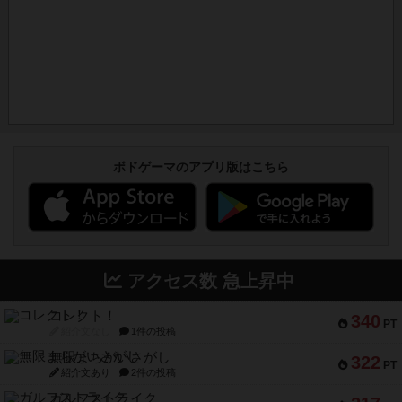
ボドゲーマのアプリ版はこちら
アクセス数 急上昇中
コレクト！
340
PT
紹介文なし
1件の投稿
無限まちがいさがし
322
PT
紹介文あり
2件の投稿
ガルフストライク
217
PT
紹介文あり
1件の投稿
クルティボ
203
PT