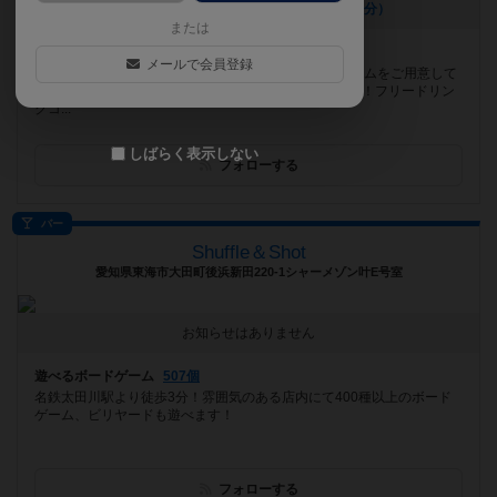
[NEW] 6/7 カタンオープン（2026年05月22日 08時24分）
または
遊べるボードゲーム
630個
メールで会員登録
当店には定番、話題作を中心に400種類上のボードゲームをご用意して
おります。場所はとさでん交通大橋通電停から徒歩1分！フリードリン
クコ...
しばらく表示しない
フォローする
バー
Shuffle＆Shot
愛知県東海市大田町後浜新田220-1シャーメゾン叶E号室
お知らせはありません
遊べるボードゲーム
507個
名鉄太田川駅より徒歩3分！雰囲気のある店内にて400種以上のボード
ゲーム、ビリヤードも遊べます！
フォローする