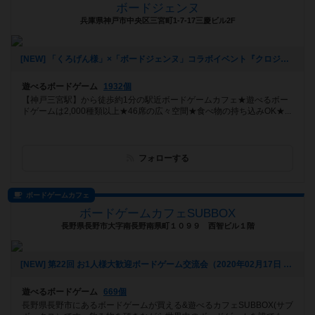
ボードジェンヌ
兵庫県神戸市中央区三宮町1-7-17三慶ビル2F
[NEW] 「くろげん様」×「ボードジェンヌ」コラボイベント『クロジェンヌ会』（2021年02月13日 14時21分）
遊べるボードゲーム
1932個
【神戸三宮駅】から徒歩約1分の駅近ボードゲームカフェ★遊べるボー
ドゲームは2,000種類以上★46席の広々空間★食べ物の持ち込みOK★...
フォローする
ボードゲームカフェ
ボードゲームカフェSUBBOX
長野県長野市大字南長野南県町１０９９ 西智ビル１階
[NEW] 第22回 お1人様大歓迎ボードゲーム交流会（2020年02月17日 21時47分）
遊べるボードゲーム
669個
長野県長野市にあるボードゲームが買える&遊べるカフェSUBBOX(サブ