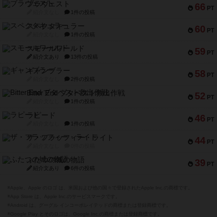
60
PT
紹介文なし
1件の投稿
スモールワールド
59
PT
紹介文あり
13件の投稿
ギャンブラー
58
PT
紹介文なし
2件の投稿
Bitter End ブタペスト救出作戦
52
PT
紹介文なし
1件の投稿
ラピード
46
PT
紹介文なし
1件の投稿
ザ・フラッフィー・ライト
44
PT
紹介文なし
0件の投稿
ふたつの城の物語
39
PT
紹介文あり
6件の投稿
※Apple、Apple のロゴ は、米国および他の国々で登録されたApple Inc.の商標です。
※App Store は、Apple Inc.のサービスマークです。
※Android は、グーグル インコーポレイテッドの商標または登録商標です。
※Google Play とそのロゴは、Google Inc.の商標または登録商標です。