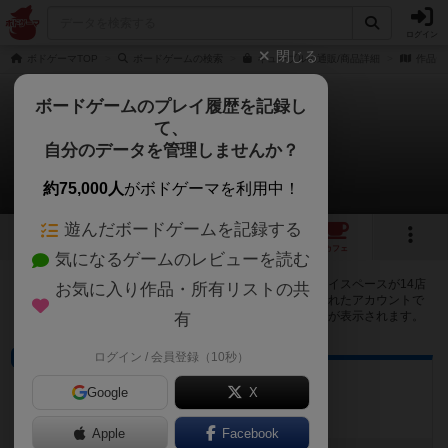
ログイン
閉じる
ボドゲーマTOP
ボードゲームの検索
キューブルの通販/商品詳細
作品デ
ボードゲームのプレイ履歴を記録し
て、
キューブル
自分のデータを管理しませんか？
14店のカフェ/スペースが提供中
約75,000人
がボドゲーマを利用中！
遊んだボードゲームを記録する
4
2
14
トップ
画像
動画
レビュー
カフェ
気になるゲームのレビューを読む
キューブルで遊ぶことができるボードゲームカフェ・プレイスペースが14店
お気に入り作品・所有リストの共
登録されています。公開プロフィールの都道府県が設定されたアカウントで
ログインすると、同じ都道府県内の店舗に絞り込むボタンが表示されます。
有
ログイン / 会員登録（10秒）
プレイスペース
SHAREcafe
Google
X
高知県高知市本町2－1－15安藤ビル2階
Apple
Facebook