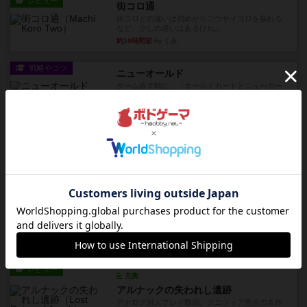
レビュー
街コロ通
街コロとの違いは初めから二つサイコロを振れる
など、少しの違いはあるけれ...
約10時間前
by くみ
戦略やコツ
ニューオールド
ゲーム終了時に、「オールドカードとニューカー
ドのどちらもある」 状態に...
約11時間前
by オグランド（Oguland）
レビュー
ニューオールド
ボードゲームを1,000個以上持っているユーザー視
点で良かった点と悪か...
約11時間前
by オグランド（Oguland）
レビュー
デクリプト
プレイ感がしっかりしてるから、超ボードゲーム
やったなって感じ。パーティ...
約12時間前
by ヒロ(新！ボードゲーム家族)
レビュー
充実
アルナックの失われし遺跡
アナログ対人プレイ数回。クニツィア先生の名作