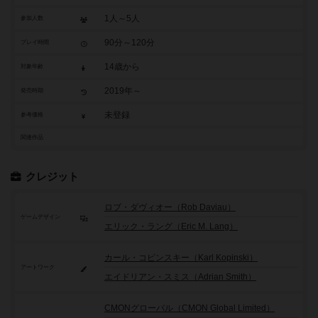
1人～5人
参加人数
90分～120分
プレイ時間
14歳から
対象年齢
2019年～
発売時期
未登録
参考価格
関連作品
クレジット
ロブ・ダヴィオー（Rob Daviau）
ゲームデザイン
エリック・ラング（Eric M. Lang）
カール・コピンスキー（Karl Kopinski）
アートワーク
エイドリアン・スミス（Adrian Smith）
CMONグローバル（CMON Global Limited）