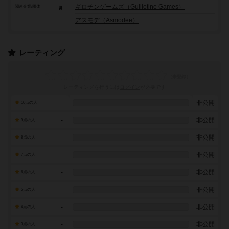
ギロチンゲームズ（Guillotine Games）
関連企業/団体
アスモデ（Asmodee）
レーティング
レーティングを行うには
ログイン
が必要です
-
非公開
10点の人
-
非公開
9点の人
-
非公開
8点の人
-
非公開
7点の人
-
非公開
6点の人
-
非公開
5点の人
-
非公開
4点の人
-
非公開
3点の人