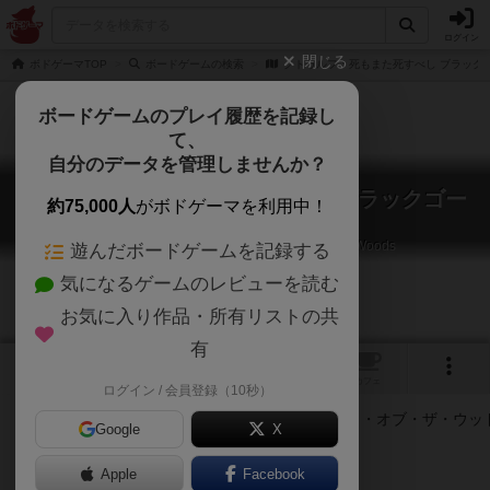
ログイン
閉じる
ボドゲーマTOP
ボードゲームの検索
クトゥルフ：死もまた死すべし ブラック
ボードゲームのプレイ履歴を記録し
て、
自分のデータを管理しませんか？
クトゥルフ：死もまた死すべし ブラックゴー
約75,000人
がボドゲーマを利用中！
ト・オブ・ザ・ウッド
Cthulhu: Death May Die – Black Goat of the Woods
遊んだボードゲームを記録する
気になるゲームのレビューを読む
お気に入り作品・所有リストの共
有
1
トップ
画像
動画
レビュー
カフェ
ログイン / 会員登録（10秒）
Google
X
Apple
ご協力ください
Facebook