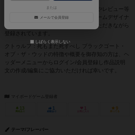
または
当サイトに掲載されている作品説明文やレビュー等
の情報は、ボドゲーマ運営事務局・ゲームデザイナ
メールで会員登録
ーご本人様・有志の皆様にご協力をいただきながら
登録されています。
しばらく表示しない
クトゥルフ：死もまた死すべし ブラックゴート・
オブ・ザ・ウッドの特徴や概要を御存知の方は、ヘ
ッダーメニューからログイン/会員登録し作品説明
文の作成/編集にご協力いただければ幸いです。
マイボードゲーム登録者
13
1
1
9
興味あり
経験あり
お気に入り
持ってる
テーマ/フレーバー