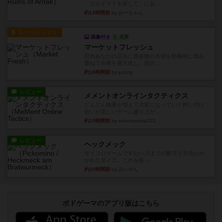
「エルドラドを探して」にあ...
約14時間前
by おーちゃん
ルール/インスト
画像付き
充実
マーケットフレッシュ
目的あなたの店先に農産物の木箱を戦略的に積み
重ねて在庫を最大化し、競合...
約18時間前
by jurong
レビュー
メメントオンラインタクティクス
どんどん物量が増えて大変になっていく押し付け
合いが楽しいゲーム盛り上が...
約19時間前
by nekomanma222
レビュー
ヘックメック
サイコロゲームです1から5までの数字と芋虫がか
かれたダイス。これを振っ...
約20時間前
by みいやん
ボドゲーマのアプリ版はこちら