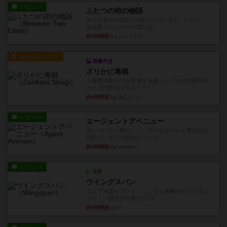
レビュー
ふたつの街の物語
タイルを4×4で並べて街づくりします。ただし、
街は各プレイヤーの間にあ...
約4時間前
by ジェイとと
ルール/インスト
画像付き
ざりかに将棋
３種類の駒だけが登場する超シンプルな将棋系ゲ
ーム入門作品です♪(＾＾)...
約4時間前
by あんちっく
レビュー
エージェントアベニュー
追いついたら勝ち。シンプルなルールと直感的な
目的で、ボドゲ慣れしていな...
約4時間前
by daisdice
レビュー
充実
ウイングスパン
２人で何度かプレイ。ここでも指摘されているよ
うに、一部強力な鳥(カラス...
約5時間前
by S