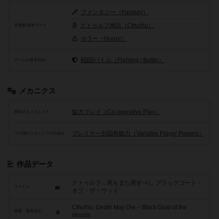
ファンタジー（Fantasy）
クトゥルフ神話（Cthulhu）
世界観/基本テーマ
ホラー（Horror）
戦闘/バトル（Fighting / Battle）
ゲームの基本目的
メカニクス
協力プレイ（Co-operative Play）
頻出するメカニクス
プレイヤー別固有能力（Variable Player Powers）
その他のメカニクスや仕組み
作品データ
クトゥルフ：死もまた死すべし ブラックゴート・
タイトル
オブ・ザ・ウッド
Cthulhu: Death May Die – Black Goat of the
原題・英題表記
Woods