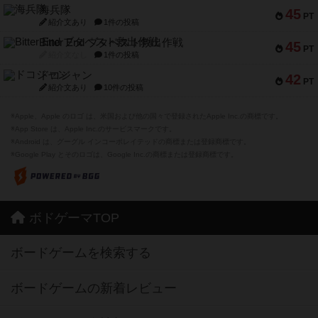
海兵隊
45
PT
紹介文あり
1件の投稿
Bitter End ブタペスト救出作戦
45
PT
紹介文なし
1件の投稿
ドコジャン
42
PT
紹介文あり
10件の投稿
※Apple、Apple のロゴ は、米国および他の国々で登録されたApple Inc.の商標です。
※App Store は、Apple Inc.のサービスマークです。
※Android は、グーグル インコーポレイテッドの商標または登録商標です。
※Google Play とそのロゴは、Google Inc.の商標または登録商標です。
ボドゲーマTOP
ボードゲームを検索する
ボードゲームの新着レビュー