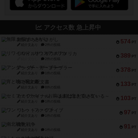
アクセス数 急上昇中
無限まちがいさがし
574
PT
紹介文あり
2件の投稿
リワイルド：サウスアメリカ
389
PT
紹介文なし
2件の投稿
アンダー・ザ・テーブラー
378
PT
紹介文あり
1件の投稿
宵と暁の呪文書
133
PT
紹介文あり
8件の投稿
セミファイナル ～お前はまだ生きている～
103
PT
紹介文あり
1件の投稿
ワン・トゥ・ファイブ
97
PT
紹介文あり
1件の投稿
南北戦争
91
PT
紹介文あり
1件の投稿