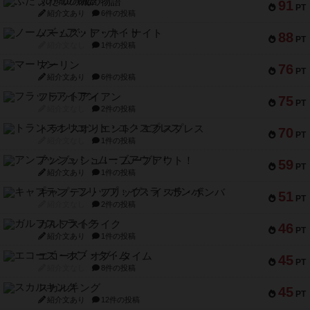
ふたつの城の物語
91
PT
紹介文あり
6件の投稿
ノームズ・アット・ナイト
88
PT
紹介文なし
1件の投稿
マーリン
76
PT
紹介文あり
6件の投稿
フラットアイアン
75
PT
紹介文なし
2件の投稿
トランスオリエント・エクスプレス
70
PT
紹介文なし
1件の投稿
アンブッシュ！：ムーブアウト！
59
PT
紹介文あり
1件の投稿
キャプテン・フリップ：イスラ・ボンバ
51
PT
紹介文なし
2件の投稿
ガルフストライク
46
PT
紹介文あり
1件の投稿
エコーズ・オブ・タイム
45
PT
紹介文なし
8件の投稿
スカルキング
45
PT
紹介文あり
12件の投稿