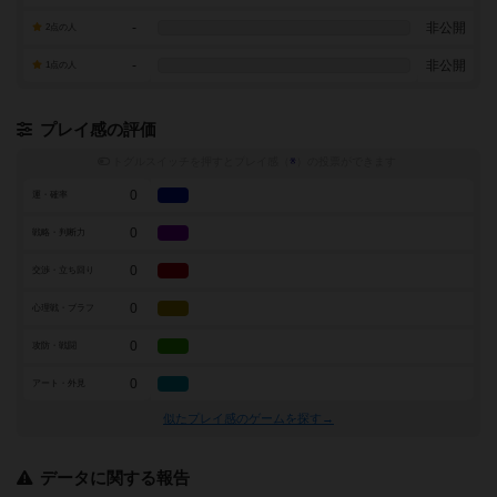
-
非公開
2点の人
-
非公開
1点の人
プレイ感の評価
トグルスイッチを押すとプレイ感（
※
）の投票ができます
0
運・確率
0
戦略・判断力
0
交渉・立ち回り
0
心理戦・ブラフ
0
攻防・戦闘
0
アート・外見
似たプレイ感のゲームを探す→
データに関する報告