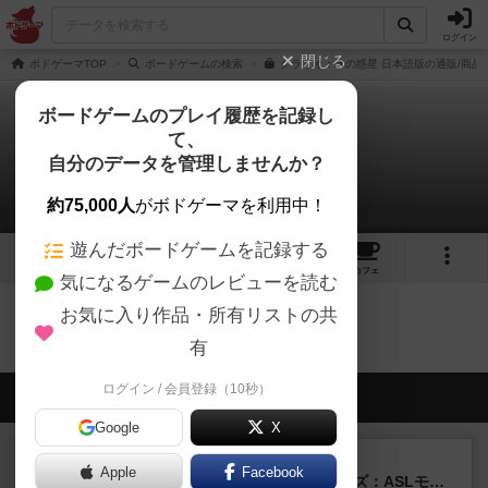
ログイン
閉じる
ボドゲーマTOP
ボードゲームの検索
クライオ：氷の惑星 日本語版の通販/商品
ボードゲームのプレイ履歴を記録し
て、
クライオ
自分のデータを管理しませんか？
0件のリプレイ日記
約75,000人
がボドゲーマを利用中！
遊んだボードゲームを記録する
3
2
8
28
トップ
画像
動画
レビュー
カフェ
気になるゲームのレビューを読む
お気に入り作品・所有リストの共
クライオのトップに戻る
有
ログイン / 会員登録（10秒）
会員の新しい投稿
Google
X
レビュー
充実
Apple
Facebook
ドゥームド・バタリオンズ：ASLモジュール11