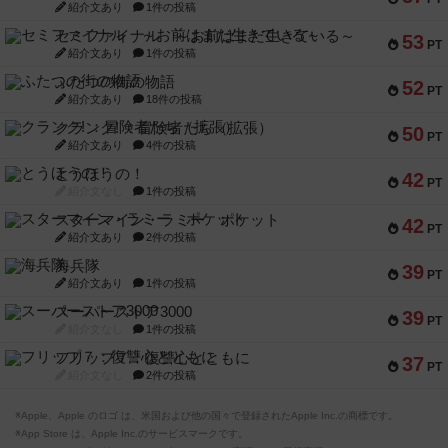
紹介文あり
1件の投稿
セミファイナル ～お前はまだ生きている～
53
PT
紹介文あり
1件の投稿
ふたつの街の物語
52
PT
紹介文あり
18件の投稿
クランク! ：冒険者たち（拡張）
50
PT
紹介文あり
4件の投稿
とうほうの！
42
PT
紹介文なし
1件の投稿
スターマイン・ラミー ポケット
42
PT
紹介文あり
2件の投稿
海兵隊
39
PT
紹介文あり
1件の投稿
スーパーストア3000
39
PT
紹介文なし
1件の投稿
フリップ７：復讐心とともに
37
PT
紹介文なし
2件の投稿
※Apple、Apple のロゴ は、米国および他の国々で登録されたApple Inc.の商標です。
※App Store は、Apple Inc.のサービスマークです。