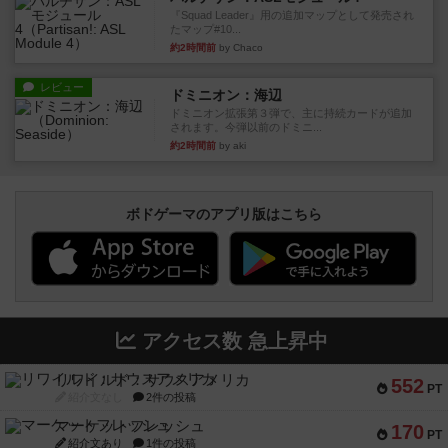
『Squad Leader』用の追加マップとして発売され
たマップ#10...
約2時間前
by Chaco
レビュー
ドミニオン：海辺
ドミニオン拡張第３弾で、主に持続カードが追加
されます。今弾以前のドミニ...
約2時間前
by aki
ボドゲーマのアプリ版はこちら
アクセス数 急上昇中
リワイルド：サウスアメリカ
552
PT
紹介文なし
2件の投稿
マーケットフレッシュ
170
PT
紹介文あり
1件の投稿