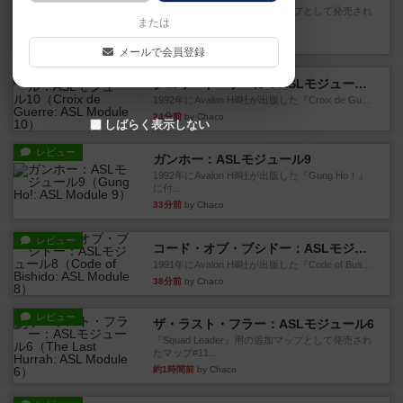
『Squad Leader』用の追加マップとして発売され
または
たマップの#9...
12分前
by Chaco
メールで会員登録
レビュー
クロワ・ド・ゲール：ASLモジュール10
1992年にAvalon Hill社が出版した『Croix de Gu...
24分前
by Chaco
しばらく表示しない
レビュー
ガンホー：ASLモジュール9
1992年にAvalon Hill社が出版した『Gung Ho！』
に付...
33分前
by Chaco
レビュー
コード・オブ・ブシドー：ASLモジュール8
1991年にAvalon Hill社が出版した『Code of Bus...
38分前
by Chaco
レビュー
ザ・ラスト・フラー：ASLモジュール6
『Squad Leader』用の追加マップとして発売され
たマップ#11...
約1時間前
by Chaco