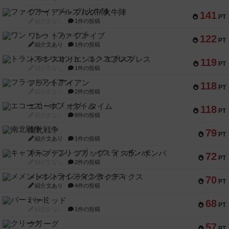
ファイアー・ブルズ / 火牛陣
141
PT
紹介文なし
1件の投稿
ワン・トゥ・ファイブ
122
PT
紹介文あり
1件の投稿
トランスオリエント・エクスプレス
119
PT
紹介文なし
1件の投稿
フラットアイアン
118
PT
紹介文なし
2件の投稿
エコーズ・オブ・タイム
118
PT
紹介文なし
8件の投稿
南北戦争
79
PT
紹介文あり
1件の投稿
キャプテン・フリップ：イスラ・ボンバ
72
PT
紹介文なし
2件の投稿
メメントオンラインタクティクス
70
PT
紹介文あり
4件の投稿
パーミッド
68
PT
紹介文なし
1件の投稿
クリーグ
57
PT