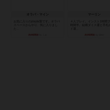
オラパ・マイン
マーリン
お気に入りのplayte製です。オラパ
４人プレイ。インスト1時間プ
スペースからやり、気に入りまし
時間半。結構ダイス運と手札
た...
ド運...
約8時間前
by くみ
約9時間前
by oliber