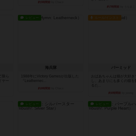
約5時間前
by Chaco
約7時間前
by うらまこ
レビュー
ルール/インスト
海兵隊
パーミッド
て限ら
1988年にVictory Gamesが出版した
おばあちゃんは猫が大好き
イヤー
『Leathernec...
し、あまりにも多くの猫を
るた...
約8時間前
by Chaco
約8時間前
by jurong
レビュー
レビュー