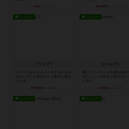
1分前
by OSAっち
約1時間前
by おーちゃん
レビュー
レビュー
フリップ７
コンセプト
カードをめくるかパスをするかを決
親のプレイヤーがお題を決め
めてパスした時のカード数字が得点
れたヒントの中から他のプレ
になる...
に当て...
約7時間前
by mob567
約7時間前
by mob567
レビュー
レビュー