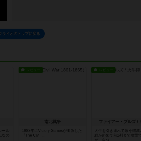
クライオのトップに戻る
レビュー
レビュー
南北戦争
ファイアー・ブルズ /
ルール
1983年にVictory Gamesが出版した
火牛を引き連れて敵を殲滅
んなの
『The Civil ...
縦か斜めで前2列まで攻撃
が、自分...