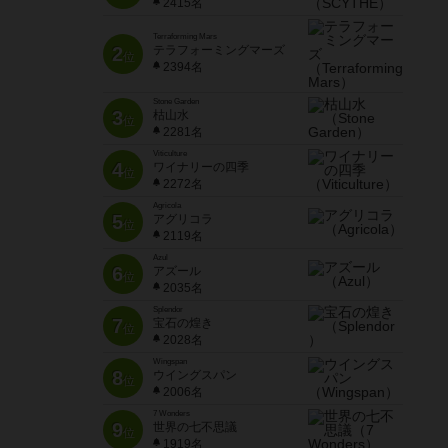
2415名
Terraforming Mars
2
テラフォーミングマーズ
位
2394名
Stone Garden
3
枯山水
位
2281名
Viticulture
4
ワイナリーの四季
位
2272名
Agricola
5
アグリコラ
位
2119名
Azul
6
アズール
位
2035名
Splendor
7
宝石の煌き
位
2028名
Wingspan
8
ウイングスパン
位
2006名
7 Wonders
9
世界の七不思議
位
1919名