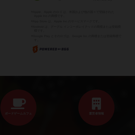
※Apple、Apple のロゴ は、米国および他の国々で登録された
Apple Inc.の商標です。
※App Store は、Apple Inc.のサービスマークです。
※Android は、グーグル インコーポレイテッドの商標または登録商
標です。
※Google Play とそのロゴは、Google Inc.の商標または登録商標で
す。
ボードゲームカフェ
運営者情報