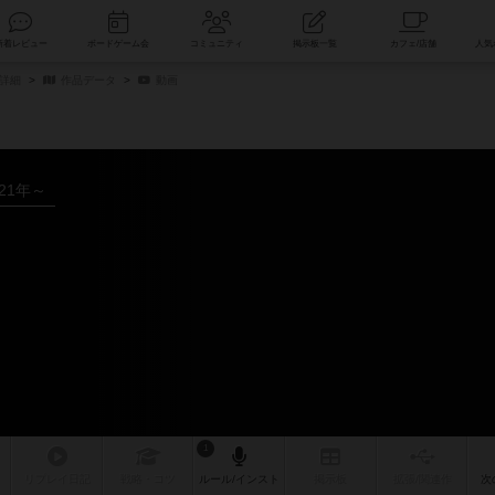
索
新着レビュー
ボードゲーム会
コミュニティ
掲示板一覧
詳細
作品データ
動画
021年～
1
リプレイ
日記
戦略
・コツ
ルール
/インスト
掲示板
拡張/関連
作
次