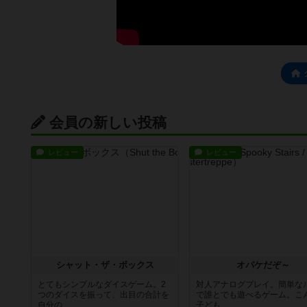
会員の新しい投稿
レビュー
レビュー
シャット・ザ・ボックス
オバケだぞ～
とてもシンプルなダイスゲーム。2
対人アナログプレイ。簡単な
つのダイスを振って、出目の合計を
で誰とでも遊べるゲーム。こ
自分の...
子ども...