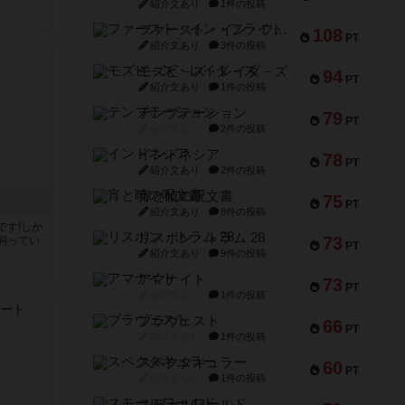
紹介文あり
1件の投稿
ファースト・イン・フライト
108
PT
紹介文あり
3件の投稿
モズビ－ズ・レイダ－ズ
94
PT
紹介文あり
1件の投稿
テンプテーション
79
PT
紹介文なし
2件の投稿
インドネシア
78
PT
紹介文あり
2件の投稿
宵と暁の呪文書
75
PT
紹介文あり
8件の投稿
です!しか
リスボン・トラム 28
73
飼ってい
PT
紹介文あり
9件の投稿
アマナイト
73
PT
紹介文なし
1件の投稿
ブラヴェスト
66
PT
紹介文なし
1件の投稿
スペクタキュラー
60
PT
紹介文なし
1件の投稿
スモールワールド