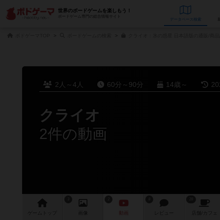
世界のボードゲームを楽しもう！
ボードゲーム専門の総合情報サイト
データベース
検
ボドゲーマTOP
ボードゲームの検索
クライオ：氷の惑星 日本語版の通販/商品
2人～4人
60分～90分
14歳～
2
クライオ
2件の動画
3
2
8
28
ゲーム
トップ
画像
動画
レビュー
店舗/
カフェ