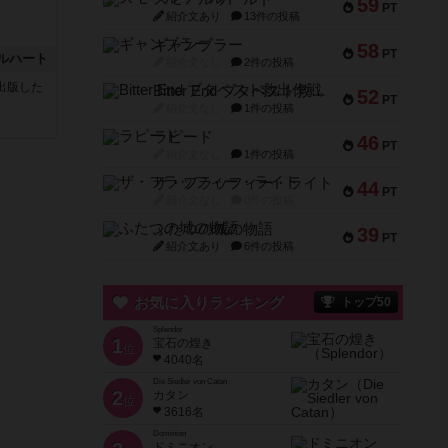
59
PT
紹介文あり
13件の投稿
ギャンブラー
58
PT
ルハート
紹介文なし
2件の投稿
sが出版した
Bitter End ブタペスト救出作戦
52
PT
紹介文なし
1件の投稿
ラピード
46
PT
紹介文なし
1件の投稿
ザ・フラッフィー・ライト
44
PT
紹介文なし
0件の投稿
ふたつの城の物語
39
PT
紹介文あり
6件の投稿
お気に入りランキング
トップ50
Splendor
1
宝石の煌き
位
4040名
Die Siedler von Catan
2
カタン
位
3616名
Dominion
ドミニオン