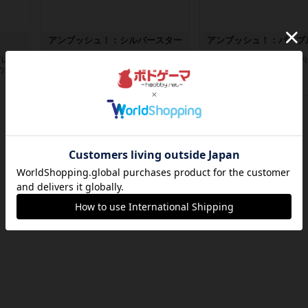
アンブッシュ！：シルバースター
アンブッシュ！：パープ
レイ2
1987年にVictory Gamesが出版した
1985年にVictory Game
のカー
『Silver Sta...
『Purple Hea...
約9時間前
by Chaco
約9時間前
by Chaco