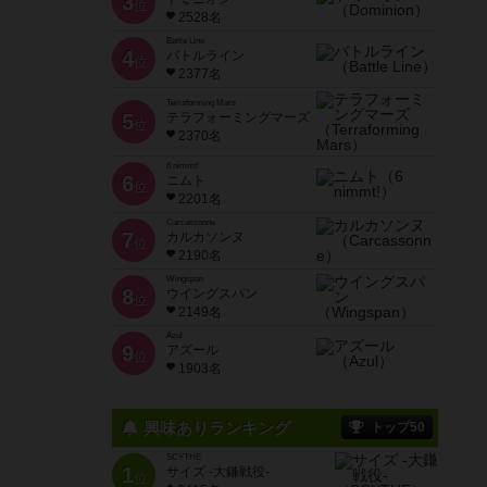
3
位
2528名
Battle Line
4
バトルライン
位
2377名
Terraforming Mars
5
テラフォーミングマーズ
位
2370名
6 nimmt!
6
ニムト
位
2201名
Carcassonne
7
カルカソンヌ
位
2190名
Wingspan
8
ウイングスパン
位
2149名
Azul
9
アズール
位
1903名
興味ありランキング
トップ50
SCYTHE
1
サイズ -大鎌戦役-
位