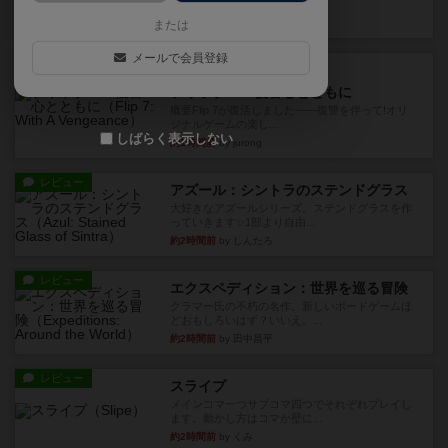
10枚の手札で、同じスーツ...
37分前
by OSAっち
または
メールで会員登録
ルール/インスト
画像付き
充実
フリップ７：復讐心とともに
概要Flip 7が復活しました――復讐を伴って!オリ
ジナルゲームの楽し...
しばらく表示しない
約1時間前
by jurong
レビュー
アズール：シントラのステンドグラス
大好きなアズールシリーズ。ステンドグラスを作
っていきます✨1部より自由...
約2時間前
by しんたろ
レビュー
エクスペディション：世界を巡る冒険
クラマー氏の不朽の名作。新しいボードゲームほ
どおもしろいはず？いいえ。...
約2時間前
by 田中昌平
レビュー
スライプ
メインコマ一つサブコマ四つでそれぞれプレイし
ます。動かし方はコマか壁に...
約2時間前
by くみ