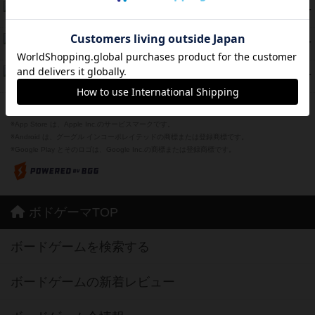
海兵隊
45
PT
紹介文あり
1件の投稿
Bitter End ブタペスト救出作戦
45
PT
紹介文なし
1件の投稿
ドコジャン
42
PT
紹介文あり
10件の投稿
※Apple、Apple のロゴ は、米国および他の国々で登録されたApple Inc.の商標です。
※App Store は、Apple Inc.のサービスマークです。
※Android は、グーグル インコーポレイテッドの商標または登録商標です。
※Google Play とそのロゴは、Google Inc.の商標または登録商標です。
ボドゲーマTOP
ボードゲームを検索する
ボードゲームの新着レビュー