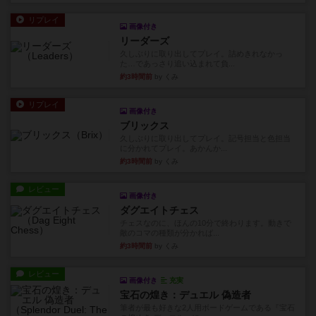
リプレイ
画像付き
リーダーズ
久しぶりに取り出してプレイ。詰めきれなかっ
た…であっさり追い込まれて負...
約3時間前
by くみ
リプレイ
画像付き
ブリックス
久しぶりに取り出してプレイ。記号担当と色担当
に分かれてプレイ。あかんか...
約3時間前
by くみ
レビュー
画像付き
ダグエイトチェス
チェスなのに、ほんの10分で終わります。動きで
敵のコマの種類が分かれば...
約3時間前
by くみ
レビュー
画像付き
充実
宝石の煌き：デュエル 偽造者
筆者が最も好きな2人用ボードゲームである『宝石