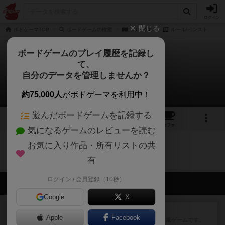
ログイン
閉じる
ボドゲーマTOP
ボードゲームの検索
クロ×クロ
ルール/インスト
ボードゲームのプレイ履歴を記録し
て、
クロ×クロ
自分のデータを管理しませんか？
0件のルール/インスト
約75,000人
がボドゲーマを利用中！
遊んだボードゲームを記録する
5
1
1
トップ
画像
動画
レビュー
カフェ
気になるゲームのレビューを読む
お気に入り作品・所有リストの共
クロ×クロのトップに戻る
有
ログイン / 会員登録（10秒）
会員の新しい投稿
Google
X
レビュー
ジンラミー
Apple
Facebook
トランプで遊べる2人対戦の麻雀風ゲームです。