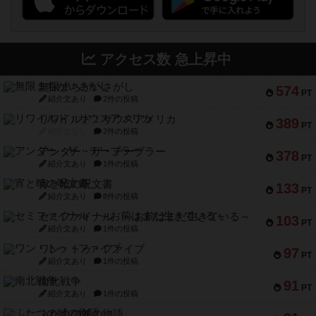
アクセス数 急上昇中
無限まちがいさがし
574
PT
紹介文あり
2件の投稿
リワイルド：サウスアメリカ
389
PT
紹介文なし
2件の投稿
アンダー・ザ・テーブラー
378
PT
紹介文あり
1件の投稿
宵と暁の呪文書
133
PT
紹介文あり
8件の投稿
セミファイナル ～お前はまだ生きている～
103
PT
紹介文あり
1件の投稿
ワン・トゥ・ファイブ
97
PT
紹介文あり
1件の投稿
南北戦争
91
PT
紹介文あり
1件の投稿
ふたつの城の物語