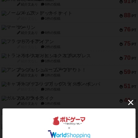
91
PT
紹介文あり
6件の投稿
ノームズ・アット・ナイト
88
PT
紹介文なし
1件の投稿
マーリン
76
PT
紹介文あり
6件の投稿
フラットアイアン
75
PT
紹介文なし
2件の投稿
トランスオリエント・エクスプレス
70
PT
紹介文なし
1件の投稿
アンブッシュ！：ムーブアウト！
59
PT
紹介文あり
1件の投稿
キャプテン・フリップ：イスラ・ボンバ
51
PT
紹介文なし
2件の投稿
ガルフストライク
46
PT
紹介文あり
1件の投稿
エコーズ・オブ・タイム
45
PT
紹介文なし
8件の投稿
スカルキング
45
PT
紹介文あり
12件の投稿