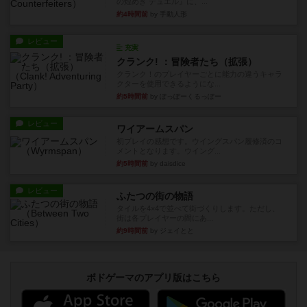
の煌めき デュエル』に、...
約4時間前
by 手動人形
レビュー
充実
クランク! ：冒険者たち（拡張）
クランク！のプレイヤーごとに能力の違うキャラ
クターを使用できるようにな...
約5時間前
by ぽっぽーくるっぽー
レビュー
ワイアームスパン
初プレイの感想です。ウイングスパン履修済のコ
メントとなります。ウイング...
約5時間前
by daisdice
レビュー
ふたつの街の物語
タイルを4×4で並べて街づくりします。ただし、
街は各プレイヤーの間にあ...
約9時間前
by ジェイとと
ボドゲーマのアプリ版はこちら