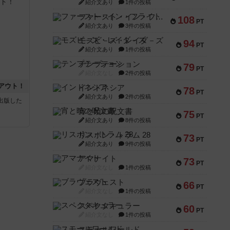
紹介文あり
1件の投稿
ファースト・イン・フライト
108
PT
紹介文あり
3件の投稿
モズビ－ズ・レイダ－ズ
94
PT
紹介文あり
1件の投稿
テンプテーション
79
PT
紹介文なし
2件の投稿
アウト！
インドネシア
78
PT
紹介文あり
2件の投稿
sが出版した
宵と暁の呪文書
75
PT
紹介文あり
8件の投稿
リスボン・トラム 28
73
PT
紹介文あり
9件の投稿
アマナイト
73
PT
紹介文なし
1件の投稿
ブラヴェスト
66
PT
紹介文なし
1件の投稿
スペクタキュラー
60
PT
紹介文なし
1件の投稿
スモールワールド