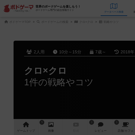
世界のボードゲームを楽しもう！
ボードゲーム専門の総合情報サイト
データベース
検
ボドゲーマTOP
ボードゲームの検索
クロ×クロ
戦略やコツ
2人用
10分～15分
7歳～
2018
クロ×クロ
1件の戦略やコツ
5
1
1
ゲーム
トップ
画像
動画
レビュー
店舗/
カフェ