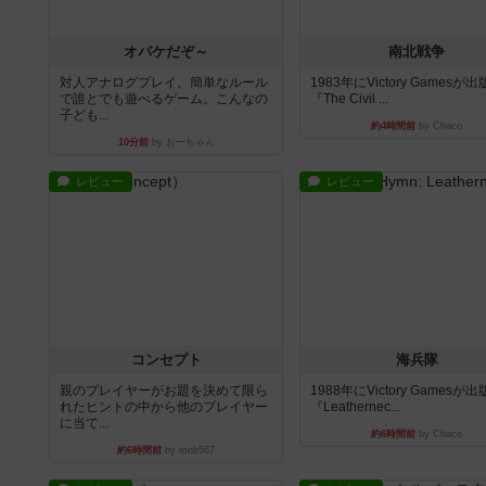
オバケだぞ～
南北戦争
対人アナログプレイ。簡単なルール
1983年にVictory Gamesが
で誰とでも遊べるゲーム。こんなの
『The Civil ...
子ども...
約4時間前
by Chaco
10分前
by おーちゃん
レビュー
レビュー
コンセプト
海兵隊
親のプレイヤーがお題を決めて限ら
1988年にVictory Gamesが
れたヒントの中から他のプレイヤー
『Leathernec...
に当て...
約6時間前
by Chaco
約6時間前
by mob567