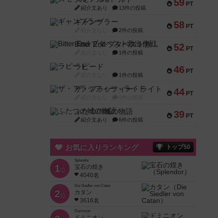
59
PT
紹介文あり
13件の投稿
ギャンブラー
58
PT
紹介文なし
2件の投稿
Bitter End ブタペスト救出作戦
52
PT
紹介文なし
1件の投稿
ラピード
46
PT
紹介文なし
1件の投稿
ザ・フラッフィー・ライト
44
PT
紹介文なし
0件の投稿
ふたつの城の物語
39
PT
紹介文あり
6件の投稿
お気に入りランキング
トップ50
Splendor
1
宝石の煌き
位
4040名
Die Siedler von Catan
2
カタン
位
3616名
Dominion
ドミニオン