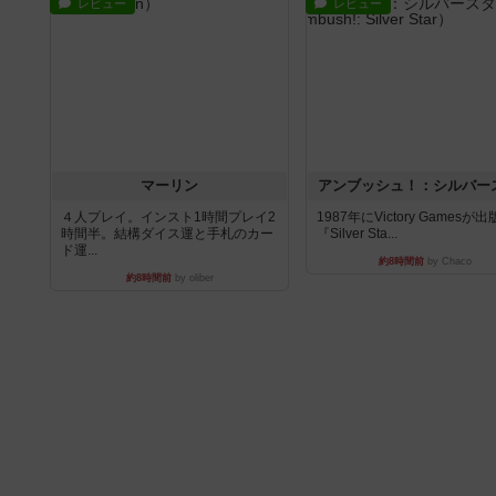
レビュー
レビュー
マーリン
アンブッシュ！：シルバー
４人プレイ。インスト1時間プレイ2
1987年にVictory Gamesが
時間半。結構ダイス運と手札のカー
『Silver Sta...
ド運...
約8時間前
by Chaco
約8時間前
by oliber