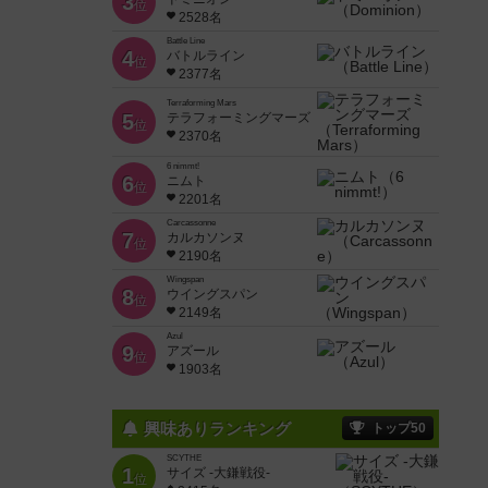
3
位
2528名
Battle Line
4
バトルライン
位
2377名
Terraforming Mars
5
テラフォーミングマーズ
位
2370名
6 nimmt!
6
ニムト
位
2201名
Carcassonne
7
カルカソンヌ
位
2190名
Wingspan
8
ウイングスパン
位
2149名
Azul
9
アズール
位
1903名
興味ありランキング
トップ50
SCYTHE
1
サイズ -大鎌戦役-
位