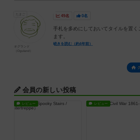
たまご
49名
0名
手札を多めにしておいてタイルを置く
ます。
続きを読む（約4年前）
オグランド
（Oguland）
会員の新しい投稿
レビュー
レビュー