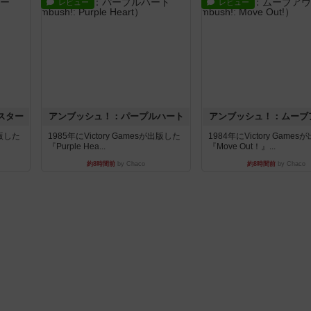
レビュー
レビュー
スター
アンブッシュ！：パープルハート
アンブッシュ！：ムーブ
出版した
1985年にVictory Gamesが出版した
1984年にVictory Game
『Purple Hea...
『Move Out！』...
約8時間前
by Chaco
約8時間前
by Chaco