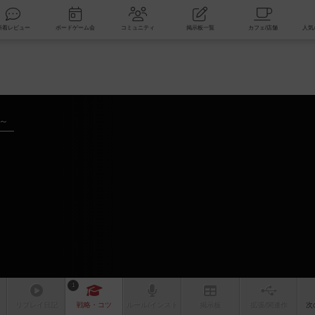
索
新着レビュー
ボードゲーム会
コミュニティ
掲示板一覧
年～
1
リプレイ
日記
戦略
・コツ
ルール
/インスト
掲示板
拡張/関連
作
次