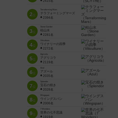
2415名
Terraforming Mars
2
テラフォーミングマーズ
位
2394名
Stone Garden
3
枯山水
位
2281名
Viticulture
4
ワイナリーの四季
位
2272名
Agricola
5
アグリコラ
位
2119名
Azul
6
アズール
位
2035名
Splendor
7
宝石の煌き
位
2028名
Wingspan
8
ウイングスパン
位
2006名
7 Wonders
9
世界の七不思議
位
1919名