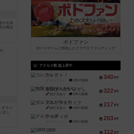
るかを決
字が得点
ボドファン
ボードゲームに特化したクラウドファンディング
アクセス数 急上昇中
コレクト！
340
PT
紹介文なし
1件の投稿
無限まちがいさがし
322
PT
紹介文あり
2件の投稿
ガルフストライク
217
PT
す。オラパ
紹介文あり
1件の投稿
りまし
クルティボ
203
PT
紹介文なし
1件の投稿
1809
112
PT