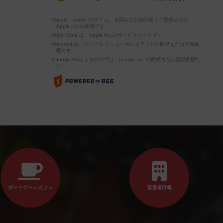
※Apple、Apple のロゴ は、米国および他の国々で登録された
Apple Inc.の商標です。
※App Store は、Apple Inc.のサービスマークです。
※Android は、グーグル インコーポレイテッドの商標または登録商
標です。
※Google Play とそのロゴは、Google Inc.の商標または登録商標で
す。
ボードゲームカフェ
運営者情報