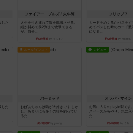
ファイアー・ブルズ / 火牛陣
フリップ７
出版した
火牛を引き連れて敵を殲滅させる。
カードをめくるかパスをす
縦か斜めで前2列まで攻撃できる
めてパスした時のカード数
が、自分...
になる...
約6時間前
by うらまこ
約6時間前
by mob567
ルール/インスト
レビュー
パーミッド
オラパ・マイン
出版した
おばあちゃんは猫が大好きです!しか
お気に入りのplayte製で
し、あまりにも多くの猫を飼ってい
スペースからやり、気に入
るた...
た...
約7時間前
by jurong
約7時間前
by くみ