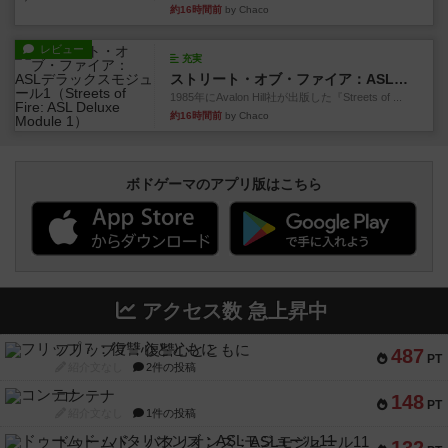
約16時間前
by Chaco
レビュー
充実
ストリート・オブ・ファイア：ASLデラックスモジュール1
1985年にAvalon Hill社が出版した『Streets of ...
約16時間前
by Chaco
ボドゲーマのアプリ版はこちら
アクセス数 急上昇中
フリップ７：復讐心とともに
487
PT
紹介文なし
2件の投稿
コンテナ
148
PT
紹介文なし
1件の投稿
ドゥームド・バタリオンズ：ASLモジュール11