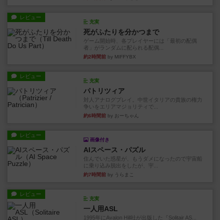
レビュー
充実
死がふたりを分かつまで
ゲーム開始時、各プレイヤーには「最初の配偶
者」がランダムに配られる配偶...
約2時間前
by MIFFYBX
レビュー
充実
パトリツィア
対人アナログプレイ。中世イタリアの貴族の権力
争いをエリアマジョリティで...
約6時間前
by おーちゃん
レビュー
画像付き
AIスペース・パズル
住んでいた惑星が、もうダメになったので宇宙船
に乗り込み脱出をしたが、宇...
約7時間前
by うらまこ
レビュー
充実
一人用ASL
1995年にAvalon Hill社が出版した『Solitair AS...