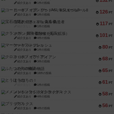
132
PT
紹介文あり
1件の投稿
コード・オブ・ブシドー：ASLモジュール8
126
PT
紹介文あり
1件の投稿
宝石の煌き：デュエル 偽造者
117
PT
紹介文なし
1件の投稿
クランク! ：冒険者たち（拡張）
101
PT
紹介文あり
4件の投稿
マーケットフレッシュ
80
PT
紹介文あり
1件の投稿
クロス・オブ・アイアン
68
PT
紹介文あり
3件の投稿
ふたつの街の物語
65
PT
紹介文あり
18件の投稿
とうほうの！
61
PT
紹介文なし
1件の投稿
メメントオンラインタクティクス
58
PT
紹介文あり
4件の投稿
ブリックス
56
PT
紹介文あり
4件の投稿