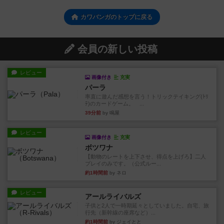
カワバンガのトップに戻る
会員の新しい投稿
レビュー
画像付き
充実
パーラ
率直に遊んだ感想を言う！トリックテイキング(ﾄﾘ
ﾃ)のカードゲーム。 ...
39分前
by 鳴屋
レビュー
画像付き
充実
ボツワナ
【動物のレートを上下させ、得点を上げろ】二人
プレイのみです。（公式ルー...
約1時間前
by ネロ
レビュー
アールライバルズ
子供と2人で一時期延々としていました。自宅、旅
行先（新幹線の座席など）...
約1時間前
by ジェイとと