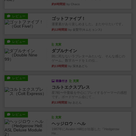
約8時間前
by Chaco
レビュー
ゴットファイブ！
運要素があり楽しめました。またやりたいです。
約12時間前
by 金賢守(キムヒョンス)
レビュー
充実
ダブルナイン
雑に死なないラブレターみたいな、そんな感じの
ゲーム。数字カードを１の位...
約13時間前
by 深水あどら
レビュー
画像付き
充実
コルトエクスプレス
星7軽〜中量級を中心にプレイするゲーマーの感想
です。ボードゲーム会にて...
約13時間前
by おとん
レビュー
充実
ヘッジロウ・ヘル
1987年にAvalon Hill社が出版した『Hedgerow
He...