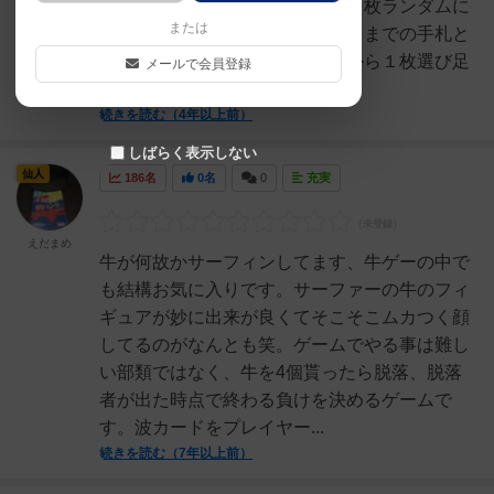
ードを１枚受け取ります。次に１枚ランダムに
または
出された数字カードの上に０～９までの手札と
して配られた３枚のカードの中から１枚選び足
メールで会員登録
した数字を言い出す、次...
続きを読む（4年以上前）
しばらく表示しない
仙人
186名
0名
0
充実
えだまめ
牛が何故かサーフィンしてます、牛ゲーの中で
も結構お気に入りです。サーファーの牛のフィ
ギュアが妙に出来が良くてそこそこムカつく顔
してるのがなんとも笑。ゲームでやる事は難し
い部類ではなく、牛を4個貰ったら脱落、脱落
者が出た時点で終わる負けを決めるゲームで
す。波カードをプレイヤー...
続きを読む（7年以上前）