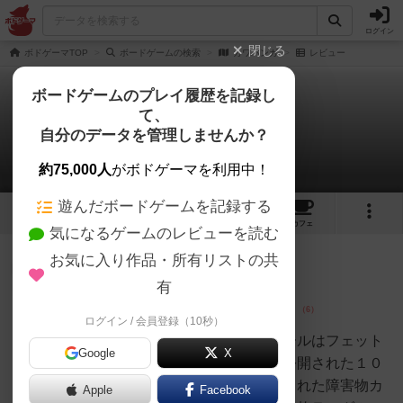
ログイン
閉じる
ボドゲーマTOP
ボードゲームの検索
カワバンガ
レビュー
ボードゲームのプレイ履歴を記録し
て、
カワバンガ
自分のデータを管理しませんか？
2件のレビュー
約75,000人
がボドゲーマを利用中！
遊んだボードゲームを記録する
4
2
3
トップ
画像
動画
レビュー
カフェ
気になるゲームのレビューを読む
お気に入り作品・所有リストの共
大賢者
143名
1名
0
充実
有
ログイン / 会員登録（10秒）
つっちー
フェットナップのリメイク版ルールはフェット
Google
X
ナップとまったく同じで最初は公開された１０
～３０までの中でランダムに配られた障害物カ
Apple
Facebook