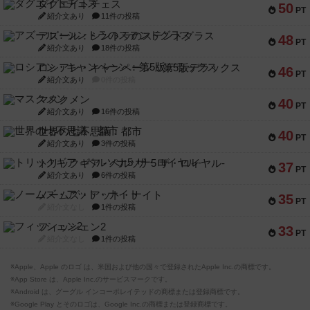
ダグエイトチェス
50
PT
紹介文あり
11件の投稿
アズール：シントラのステンドグラス
48
PT
紹介文あり
18件の投稿
ロシアン・キャンペーン：第5版デラックス
46
PT
紹介文あり
0件の投稿
マスクメン
40
PT
紹介文あり
16件の投稿
世界の七不思議：都市
40
PT
紹介文あり
3件の投稿
トリックギア - ペルソナ5 ザ・ロイヤル-
37
PT
紹介文あり
6件の投稿
ノームズ・アット・ナイト
35
PT
紹介文なし
1件の投稿
フィッシェン2
33
PT
紹介文なし
1件の投稿
※Apple、Apple のロゴ は、米国および他の国々で登録されたApple Inc.の商標です。
※App Store は、Apple Inc.のサービスマークです。
※Android は、グーグル インコーポレイテッドの商標または登録商標です。
※Google Play とそのロゴは、Google Inc.の商標または登録商標です。