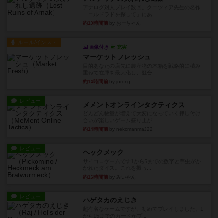
アナログ対人プレイ数回。クニツィア先生の名作
「エルドラドを探して」にあ...
約10時間前
by おーちゃん
ルール/インスト
画像付き
充実
マーケットフレッシュ
目的あなたの店先に農産物の木箱を戦略的に積み
重ねて在庫を最大化し、競合...
約14時間前
by jurong
レビュー
メメントオンラインタクティクス
どんどん物量が増えて大変になっていく押し付け
合いが楽しいゲーム盛り上が...
約14時間前
by nekomanma222
レビュー
ヘックメック
サイコロゲームです1から5までの数字と芋虫がか
かれたダイス。これを振っ...
約16時間前
by みいやん
レビュー
ハゲタカのえじき
超有名なゲームですが、初めてプレイしました。1
から15までのカードがプ...