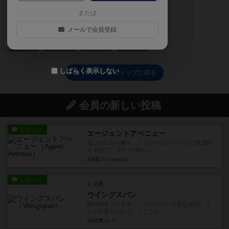
または
メールで会員登録
0
0
0
0
しばらく表示しない
カワバンガのトップに戻る
会員の新しい投稿
レビュー
エージェントアベニュー
追いついたら勝ち。シンプルな ルールとで直感的
な 目的で、ボドゲ慣れし...
2分前
by daisdice
レビュー
充実
ウイングスパン
期待値を上げすぎた、というのが正直な感想。２
人で何度かプレイ。ここでも...
40分前
by S