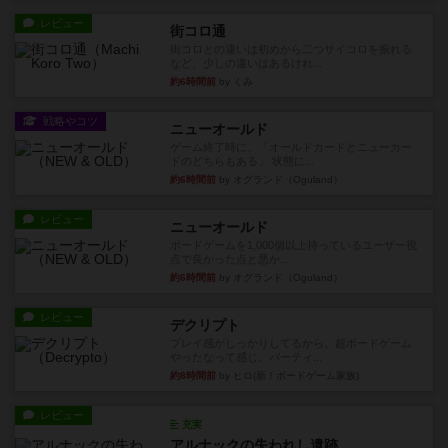
レビュー
街コロ通
街コロとの違いは初めから二つサイコロを振れる
など、少しの違いはあるけれ...
約6時間前
by くみ
戦略やコツ
ニューオールド
ゲーム終了時に、「オールドカードとニューカー
ドのどちらもある」 状態に...
約6時間前
by オグランド（Oguland）
レビュー
ニューオールド
ボードゲームを1,000個以上持っているユーザー視
点で良かった点と悪か...
約6時間前
by オグランド（Oguland）
レビュー
デクリプト
プレイ感がしっかりしてるから、超ボードゲーム
やったなって感じ。パーティ...
約8時間前
by ヒロ(新！ボードゲーム家族)
レビュー
充実
アルナックの失われし遺跡