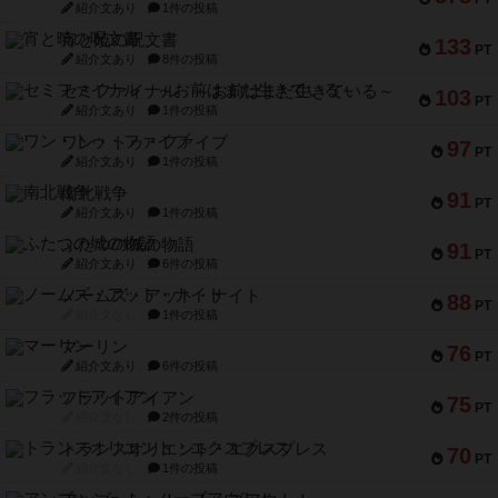
紹介文あり
1件の投稿
宵と暁の呪文書
133
PT
紹介文あり
8件の投稿
セミファイナル ～お前はまだ生きている～
103
PT
紹介文あり
1件の投稿
ワン・トゥ・ファイブ
97
PT
紹介文あり
1件の投稿
南北戦争
91
PT
紹介文あり
1件の投稿
ふたつの城の物語
91
PT
紹介文あり
6件の投稿
ノームズ・アット・ナイト
88
PT
紹介文なし
1件の投稿
マーリン
76
PT
紹介文あり
6件の投稿
フラットアイアン
75
PT
紹介文なし
2件の投稿
トランスオリエント・エクスプレス
70
PT
紹介文なし
1件の投稿