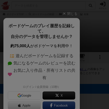
ログイン
閉じる
ボドゲーマTOP
ボードゲームの検索
カワバンガ
画像
ボードゲームのプレイ履歴を記録し
て、
カワバンガ
自分のデータを管理しませんか？
4件の画像
約75,000人
がボドゲーマを利用中！
遊んだボードゲームを記録する
4
2
3
トップ
画像
動画
レビュー
カフェ
気になるゲームのレビューを読む
ボドゲーマにログインすると、
「カワバンガ（Cowabunga）」
の画像をアッ
お気に入り作品・所有リストの共
プロード出来たり、他のユーザーの投稿画像に評価を付けることができま
す。また、トップ6の画像は様々なページで表示されます。
有
ログイン / 会員登録（10秒）
トップに表示される画像
Google
X
むーくん
むーくん
むーくん
えだまめ
Apple
Facebook