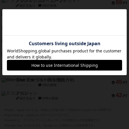
アンブッシュ！：ムーブアウト！
59
PT
紹介文あり
1件の投稿
キャプテン・フリップ：イスラ・ボンバ
51
PT
紹介文なし
2件の投稿
ガルフストライク
46
PT
紹介文あり
1件の投稿
エコーズ・オブ・タイム
45
PT
紹介文なし
8件の投稿
スカルキング
45
PT
紹介文あり
12件の投稿
海兵隊
45
PT
紹介文あり
1件の投稿
Bitter End ブタペスト救出作戦
45
PT
紹介文なし
1件の投稿
ドコジャン
42
PT
紹介文あり
10件の投稿
※Apple、Apple のロゴ は、米国および他の国々で登録されたApple Inc.の商標です。
※App Store は、Apple Inc.のサービスマークです。
※Android は、グーグル インコーポレイテッドの商標または登録商標です。
※Google Play とそのロゴは、Google Inc.の商標または登録商標です。