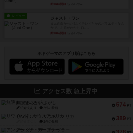
約16時間前
by みいやん
レビュー
ジャスト・ワン
まぁ面白かった‼️よくテレビとかのバラエティなん
かで、お題がわからずに...
約16時間前
by みいやん
ボドゲーマのアプリ版はこちら
アクセス数 急上昇中
無限まちがいさがし
574
PT
紹介文あり
2件の投稿
リワイルド：サウスアメリカ
389
PT
紹介文なし
2件の投稿
アンダー・ザ・テーブラー
378
PT