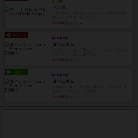
充実
アルゴ
アルゴがとても好きで、たぶんプレイ回数が最も
多いゲームです。なんといっ...
約21時間前
by おとん
リプレイ
画像付き
タイムボム
僕はホントに嘘が下手なようで、すぐバレますみ
んなホント、嘘が上手ですよ...
約22時間前
by あまる
レビュー
画像付き
タイムボム
まず簡単で軽い！大人数で遊べる！それなのに小
箱！何より楽しい！！正体隠...
約22時間前
by あまる