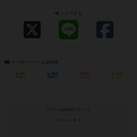
憶があります。あの雰囲気って良い...
シェアする
マイボードゲーム登録者
80
383
63
340
興味あり
経験あり
お気に入り
持ってる
ログイン/会員登録でコメント
ログインする