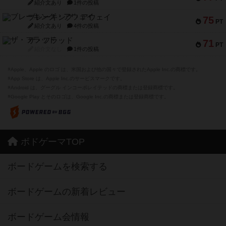
紹介文あり
1件の投稿
ブレーキング・アウェイ
75
PT
紹介文あり
4件の投稿
ザ・フラッド
71
PT
紹介文なし
1件の投稿
※Apple、Apple のロゴ は、米国および他の国々で登録されたApple Inc.の商標です。
※App Store は、Apple Inc.のサービスマークです。
※Android は、グーグル インコーポレイテッドの商標または登録商標です。
※Google Play とそのロゴは、Google Inc.の商標または登録商標です。
ボドゲーマTOP
ボードゲームを検索する
ボードゲームの新着レビュー
ボードゲーム会情報