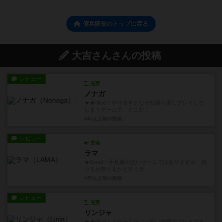
傭兵隊長のトップに戻る
大吉さんさんの投稿
レビュー
充実
ノナガ
★★Nice！やり出すとなぜか繰り返しプレイして
しまうゲームで、どこか...
4年以上前
の投稿
レビュー
充実
ラマ
★Good！手札運の強いゲームではありますが、続
けるか降りるかと言う分...
4年以上前
の投稿
レビュー
充実
リンジャ
★★Nice！１ゲームがごく短い時間でプレイでき