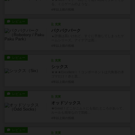
る、ミニゲームのような...
4年以上前
の投稿
レビュー
充実
パクパクパーク
▲評価は高いけれど、すぐに手放してしまったゲ
ームシリーズ。アイデアは面...
4年以上前
の投稿
レビュー
充実
シックス
★★★Excellent！！コンポーネントは六角形の木
ゴマだけ！赤と黒...
4年以上前
の投稿
レビュー
充実
オッドソックス
★Good！どこかニムトにも似たところがあって、
ルールも簡単なので気軽...
4年以上前
の投稿
レビュー
充実