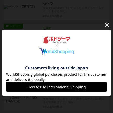
ゼヘツ
★★★Excellent！！むちゃくちゃ考えるゲームで
す！１１５０年の...
4年以上前
の投稿
レビュー
充実
トランスアメリカ＆ジャパン
★★Nice！！多人数プレイが面白いとされるトラ
ンスアメリカですが、３...
4年以上前
の投稿
レビュー
充実
デュボン
★★★Excellent！！このゲームをはじめてプレイ
したときの感想は...
4年以上前
の投稿
レビュー
充実
ゲシェンク
★★Nice！７人までプレイ出来てルールの説明は
３分で済みますが、悩み...
4年以上前
の投稿