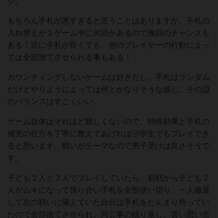
ジ。
もちろん手札が悪すぎると言うことはありますが、手札の
入れ替えが１ゲーム中に何回かあるので挽回のチャンスも
ある！逆に手札が良くても、他のプレイヤーの行動によっ
ては全部捨てさせられる事もある！
カウンティングしないゲームは好きだし、手札はランダム
だけどやりようによっては何とかなりそうな感じ。その辺
のバランスはすごくいい。
ゲーム自体はそれほど難しくないので、特殊効果と手札の
補充の仕方を丁寧に教えてあげれば小学生でもプレイでき
ると思います。戦いがテーマなので男子受けは良さそうで
す。
子ども２人と３人でプレイしていたら、初戦から子ども２
人がムキになって張り合い手札を全部使い切り、一人撤退
して次の戦いに備えていた自分は手札をたんまり持ってい
たので全部捨てさせられ、同じ事の繰り返し、苦い思い出