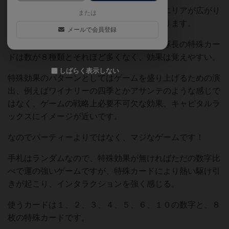
基本は数の大きさ比べで、勝てば支配するエリアが広がり
または
ます。このゲームのミソは特殊カードにあります。
メールで会員登録
特殊カード系のゲームは苦手ですが、傭兵隊長の特殊カー
ドは数が８種類とそれほど多くなく、効果は覚えやすい。
しばらく表示しない
特殊効果のパターンとしてはゲームを盛り上げるための演
出、例えばワイナリーの四季とかアサンテのような感じで
はなく、ゲームの戦略上必要不可欠な効果、キャピタルラ
ックスにイメージが近いです。
なのでパーティーよりではなく、マジなゲームです！
手札はランダムなので、特殊効果が無ければただの数字比
べで運の強いゲームですが、特殊カードにより熱い駆け引
きが起こり、インタラクションを強く感じる。
使うカードは１、２、３、４、５、６、１０の数字と、８
枚の特殊カードです。