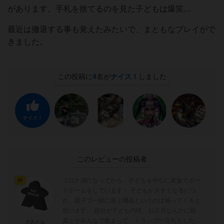
があります。手札を捨てるのを見た子どもは爆笑…
最近は撤退する事も覚えたみたいで、まともなプレイがで
きました。
この投稿に
4
名が
ナイス！
しました
ナイス！
このレビューの投稿者
コロナ渦になってから、子どもを中心に家族でボー
神
ドゲームをしています！ 子どもが大きくなるにつ
れ、親子で一緒に遊ぶ機会というのは減ってくると
思います。 自分が子どもの頃、お正月なんかに親
戚とかみんなで集まって、トランプや花札をした記
大吉さん