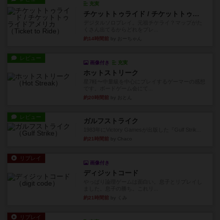
充実
チケットトゥライド / チケットトゥライドアメリカ
デジタルソロプレイ。元祖チケライ？マップがた
くさん出てるからどれをプレ...
約14時間前
by おーちゃん
レビュー
画像付き
充実
ホットストリーク
星7軽〜中量級を中心にプレイするゲーマーの感想
です。ボードゲーム会にて...
約20時間前
by おとん
レビュー
ガルフストライク
1983年にVictory Gamesが出版した『Gulf Strik...
約21時間前
by Chaco
リプレイ
画像付き
ディジットコード
やっぱり論理ゲームは面白い。息子とリプレイし
ました。息子の勝ち。これリ...
約21時間前
by くみ
リプレイ