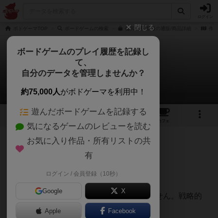
ログイン
閉じる
ボドゲーマTOP
ボードゲームの検索
傭兵隊長 新版の通販/商品詳細
作品
ボードゲームのプレイ履歴を記録し
て、
傭兵隊長
自分のデータを管理しませんか？
大吉さんさんのレビュー
約75,000人
がボドゲーマを利用中！
遊んだボードゲームを記録する
7
7
40
トップ
画像
動画
レビュー
カフェ
気になるゲームのレビューを読む
お気に入り作品・所有リストの共
280名
4名
0
5年弱前
有
ログイン / 会員登録（10秒）
★★Nice！
Google
X
１９９５年のゲームですが、古さを感じません。戦略的
で、おもろいです！
Apple
Facebook