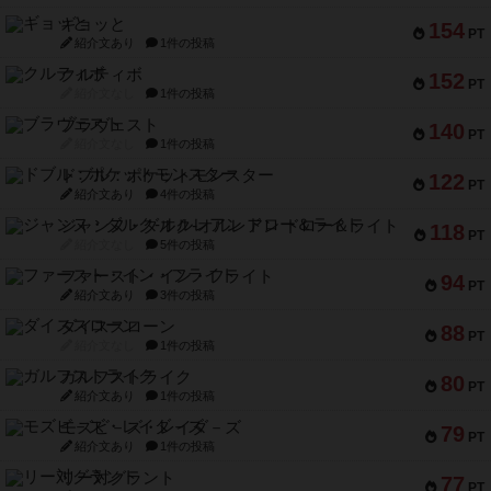
ギョッと
154
PT
紹介文あり
1件の投稿
クルティボ
152
PT
紹介文なし
1件の投稿
ブラヴェスト
140
PT
紹介文なし
1件の投稿
ドブル：ポケットモンスター
122
PT
紹介文あり
4件の投稿
ジャンヌ・ダルク-オルレアン ドロー＆ライト
118
PT
紹介文なし
5件の投稿
ファースト・イン・フライト
94
PT
紹介文あり
3件の投稿
ダイススローン
88
PT
紹介文なし
1件の投稿
ガルフストライク
80
PT
紹介文あり
1件の投稿
モズビ－ズ・レイダ－ズ
79
PT
紹介文あり
1件の投稿
リー対グラント
77
PT