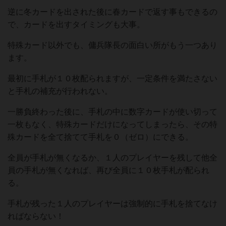
逆に冬カードを出された後に春カードで返す事もできるの
で、カードを出すタイミングも大事。
特殊カード以外でも、傭兵隊長の面白い所がもう一つあり
ます。
最初に手札が１０枚配られますが、一定条件を満たさない
と手札の補充が行われない。
一勝負終わった後に、手札の中に数字カードが使い切って
一枚もなく、特殊カードだけになってしまったら、その特
殊カードを全て捨てて手札を０（ゼロ）にできる。
全員が手札が無くなるか、１人のプレイヤーを残して他全
員の手札が無くなれば、再び全員に１０枚手札が配られ
る。
手札が残った１人のプレイヤーは強制的に手札を捨てなけ
ればならない！