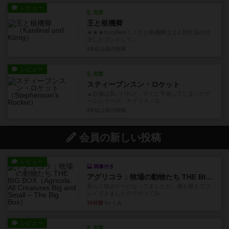
レビュー
充実
王と枢機卿
★★★Excellent！！王と枢機卿は２人用拡張の対
決しかプレイして...
4年以上前
の投稿
レビュー
充実
スティーブンスン・ロケット
▲評価は高いけれど、すぐに手放してしまったゲ
ームシリーズ。チグリス・ユ...
4年以上前
の投稿
会員の新しい投稿
レビュー
画像付き
アグリコラ：牧場の動物たち THE BIG BOX
長らく積みゲーになってましたが、腰を据えてプ
レイできましたのでやってみ...
39分前
by くみ
レビュー
充実