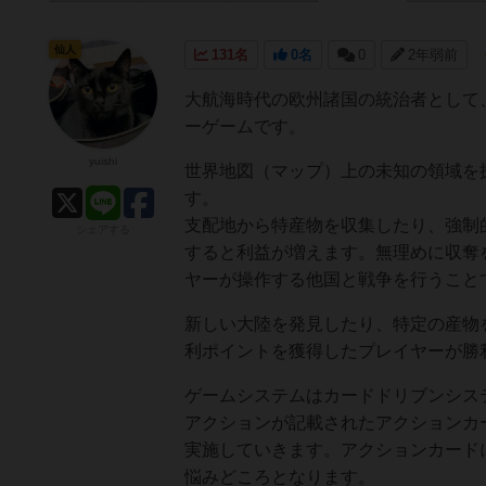
仙人
131名
0名
0
2年弱前
大航海時代の欧州諸国の統治者として
ーゲームです。
yuishi
世界地図（マップ）上の未知の領域を
す。
支配地から特産物を収集したり、強制
シェアする
すると利益が増えます。無理めに収奪
ヤーが操作する他国と戦争を行うこと
新しい大陸を発見したり、特定の産物を
利ポイントを獲得したプレイヤーが勝
ゲームシステムはカードドリブンシス
アクションが記載されたアクションカ
実施していきます。アクションカード
悩みどころとなります。