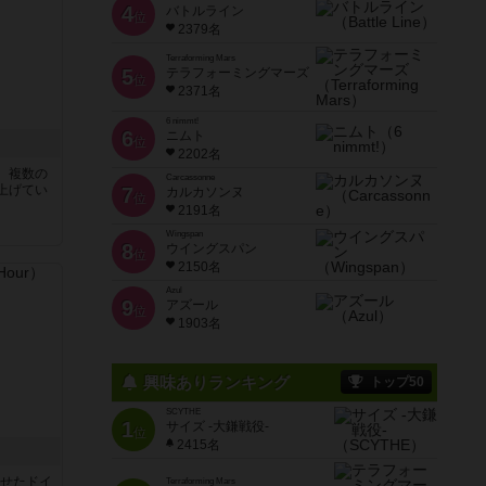
4
バトルライン
位
2379名
Terraforming Mars
5
テラフォーミングマーズ
位
2371名
6 nimmt!
6
ニムト
位
2202名
、複数の
Carcassonne
上げてい
7
カルカソンヌ
位
2191名
Wingspan
8
ウイングスパン
位
2150名
Azul
9
アズール
位
1903名
興味ありランキング
トップ50
SCYTHE
1
サイズ -大鎌戦役-
位
2415名
させたドイ
Terraforming Mars