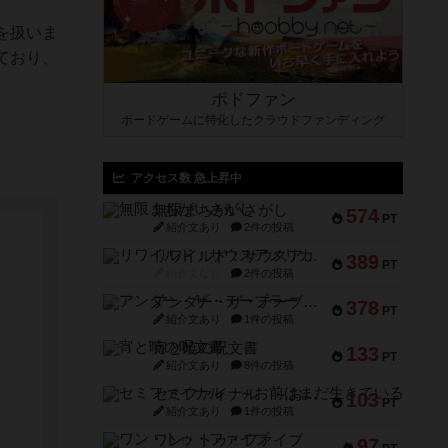
を扱いま
ており、
ボドファン
ボードゲームに特化したクラウドファンディング
アクセス数 急上昇中
無限まちがいさがし
574
PT
紹介文あり
2件の投稿
リワイルド：サウスアメリカ
389
PT
紹介文なし
2件の投稿
アンダー・ザ・テーブラー
378
PT
紹介文あり
1件の投稿
宵と暁の呪文書
133
PT
紹介文あり
8件の投稿
セミファイナル ～お前はまだ生きている～
103
PT
紹介文あり
1件の投稿
ワン・トゥ・ファイブ
97