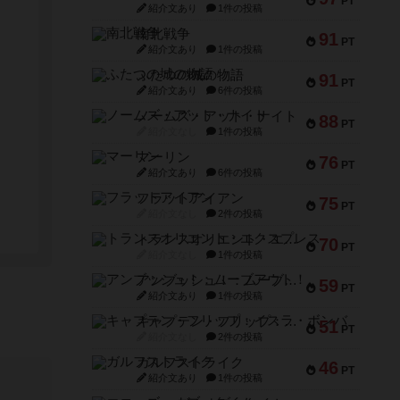
PT
紹介文あり
1件の投稿
南北戦争
91
PT
紹介文あり
1件の投稿
ふたつの城の物語
91
PT
紹介文あり
6件の投稿
ノームズ・アット・ナイト
88
PT
紹介文なし
1件の投稿
マーリン
76
PT
紹介文あり
6件の投稿
フラットアイアン
75
PT
紹介文なし
2件の投稿
トランスオリエント・エクスプレス
70
PT
紹介文なし
1件の投稿
アンブッシュ！：ムーブアウト！
59
PT
紹介文あり
1件の投稿
キャプテン・フリップ：イスラ・ボンバ
51
PT
紹介文なし
2件の投稿
ガルフストライク
46
PT
紹介文あり
1件の投稿