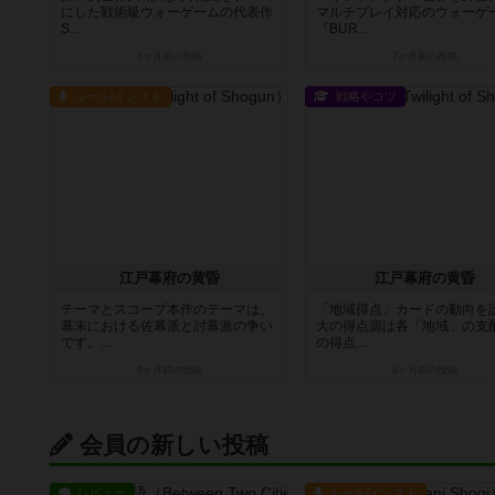
にした戦術級ウォーゲームの代表作
マルチプレイ対応のウォーゲ
S...
『BUR...
6ヶ月前
の投稿
7ヶ月前
の投稿
ルール/インスト
戦略やコツ
江戸幕府の黄昏
江戸幕府の黄昏
テーマとスコープ本作のテーマは、
「地域得点」カードの動向を
幕末における佐幕派と討幕派の争い
大の得点源は各「地域」の支
です。...
の得点...
9ヶ月前
の投稿
9ヶ月前
の投稿
会員の新しい投稿
レビュー
ルール/インスト