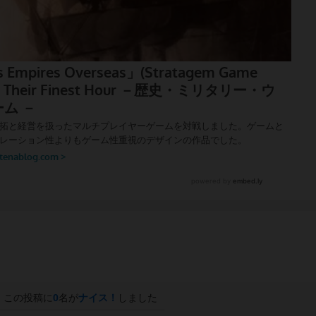
この投稿に
0
名が
ナイス！
しました