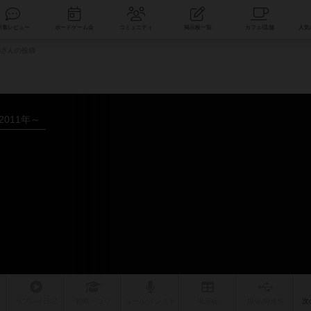
索
新着レビュー
ボードゲーム会
コミュニティ
掲示板一覧
shiさんの投稿
2011年～
リプレイ
日記
戦略
・コツ
ルール
/インスト
掲示板
拡張/関連
作
次