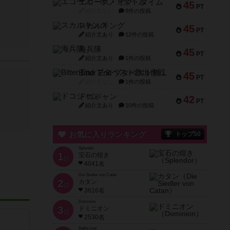
エコーズ・オブ・タイム
45
PT
紹介文なし
8件の投稿
スカルキング
45
PT
紹介文あり
12件の投稿
海兵隊
45
PT
紹介文あり
1件の投稿
Bitter End ブタペスト救出作戦
45
PT
紹介文なし
1件の投稿
ドコジャン
42
PT
紹介文あり
10件の投稿
お気に入りランキング
トップ50
Splendor
1
宝石の煌き
位
4041名
Die Siedler von Catan
2
カタン
位
3616名
Dominion
3
ドミニオン
位
2530名
Battle Line