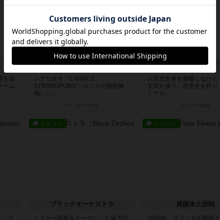
スコードリーダー / 戦闘指揮官
セブンエイジズ
軍を描
シナリオ９「CANNES
人類史全体を俯瞰しながら
ゲーム
STRONGPOINT：カンヌの強化陣
文明を操り、世界史を作り
地」シ...
くマル...
約1ヶ月前
の投稿
4ヶ月前
の投稿
レビュー
レビュー
ブラックオーケストラ
英国本土決戦
にした
ヒトラー暗殺をテーマにした協力型
1940年、フランスを降伏