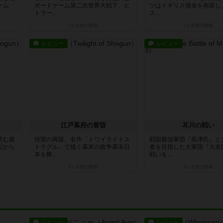
ーム
ボードゲーム第二次世界大戦下、ヒ
ツはイギリス侵攻を画策し
トラー...
ス...
7ヶ月前
の投稿
7ヶ月前
の投稿
レビュー
レビュー
江戸幕府の黄昏
耳川の戦い
読む最
待望の再販、名作「トワイライトス
戦国最強軍団『島津氏』と
配から
トラグル」で描く幕末の政争幕末日
者を目指した大軍団『大友
本を舞...
戦いを...
9ヶ月前
の投稿
9ヶ月前
の投稿
レビュー
レビュー