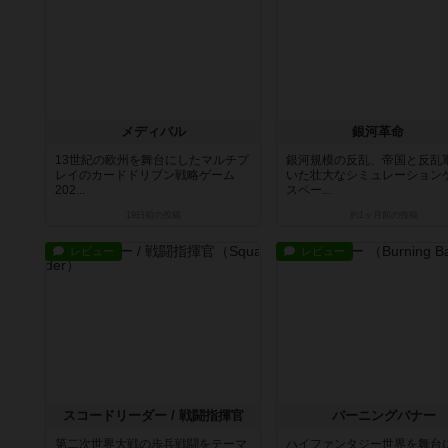
メディバル
銀河革命
13世紀の欧州を舞台にしたマルチプ
銀河規模の反乱、帝国と反乱
レイのカードドリブン戦略ゲーム
いた壮大なシミュレーション
202...
スペー...
19日前
の投稿
約1ヶ月前
の投稿
レビュー
レビュー
スコードリーダー / 戦闘指揮官
バーニングバナー
第二次世界大戦の歩兵戦闘をテーマ
ハイファンタジー世界を舞台