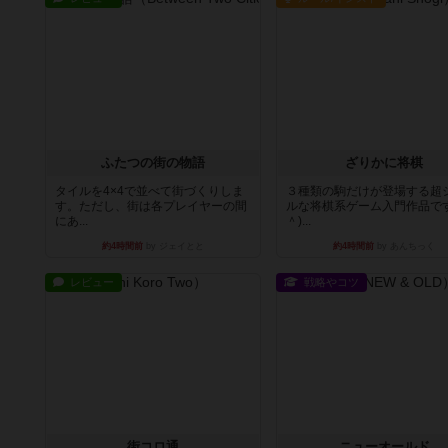
ふたつの街の物語
ざりかに将棋
タイルを4×4で並べて街づくりしま
３種類の駒だけが登場する超
す。ただし、街は各プレイヤーの間
ルな将棋系ゲーム入門作品です
にあ...
＾)...
約4時間前
by ジェイとと
約4時間前
by あんちっく
レビュー
戦略やコツ
街コロ通
ニューオールド