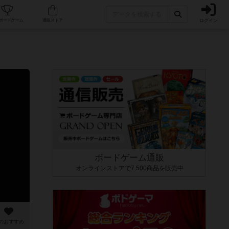
ログイン
カフェ/店舗
人気ボードゲーム
通販ストア
ボードゲーム通販
オンラインストアで7,500商品を販売中
のおすすめ