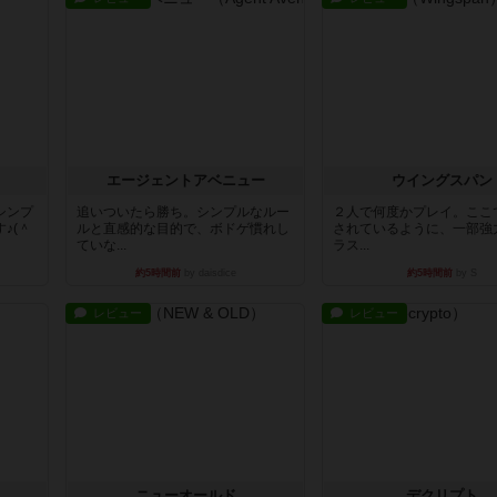
エージェントアベニュー
ウイングスパン
シンプ
追いついたら勝ち。シンプルなルー
２人で何度かプレイ。ここ
♪(＾
ルと直感的な目的で、ボドゲ慣れし
されているように、一部強
ていな...
ラス...
約5時間前
by daisdice
約5時間前
by S
レビュー
レビュー
ニューオールド
デクリプト