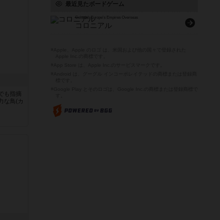
最近見たボードゲーム
Colonial: Europe's Empires Overseas
コロニアル
※Apple、Apple のロゴ は、米国および他の国々で登録された
Apple Inc.の商標です。
※App Store は、Apple Inc.のサービスマークです。
※Android は、グーグル インコーポレイテッドの商標または登録商
標です。
※Google Play とそのロゴは、Google Inc.の商標または登録商標で
でも指摘
す。
力な鳥(カ