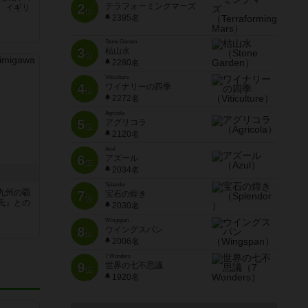
2
テラフォーミングマーズ
、イギリ
位
2395名
Stone Garden
3
枯山水
位
2280名
Viticulture
4
ワイナリーの四季
位
2272名
Agricola
5
アグリコラ
位
2120名
Azul
6
アズール
位
2034名
Splendor
九州の覇
7
宝石の煌き
位
氏』との
2030名
Wingspan
8
ウイングスパン
位
2006名
7 Wonders
9
世界の七不思議
位
1920名