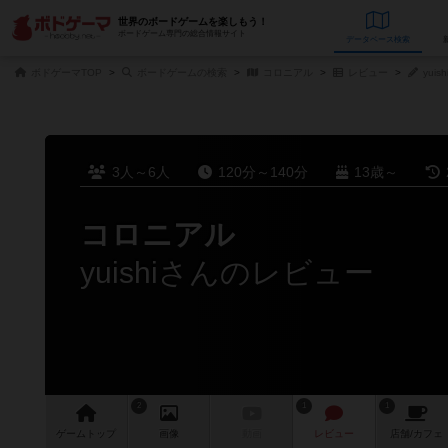
世界のボードゲームを楽しもう！
ボードゲーム専門の総合情報サイト
データベース
検
ボドゲーマTOP
ボードゲームの検索
コロニアル
レビュー
yui
3人～6人
120分～140分
13歳～
コロニアル
yuishiさんのレビュー
2
1
1
ゲーム
トップ
画像
動画
レビュー
店舗/
カフェ