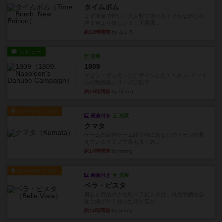
約13時間前
by あまる
レビュー
充実
1809
ケビン・ザッカーがデザインした１ヘクス=２マイ
ルの戦役級シリーズは以下...
約13時間前
by Chaco
ルール/インスト
画像付き
充実
クマタ
ゲームの目的ゲーム終了時にあなたのクランの見
えているドミノで最も多くの...
約14時間前
by jurong
ルール/インスト
画像付き
充実
ベラ・ビスタ
概要と目的小さな町ベラビスタは、風光明媚な公
園と曲がりくねった川が広が...
約14時間前
by jurong