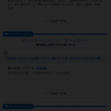
明るい店内で、店主厳選の飲み物をご用意して皆様をお待ちしておりま
す。 初心者の方にも丁寧にルール説明いたします。途中入退店・軽食
の持...
フォローする
ボードゲームカフェ
ボードゲームカフェ・ボードボード
愛知県名古屋市中区大須3-38-13
[NEW] 【スタッフ企画】ゴリラ人狼プレイ会（2020年11月27日 14時27分）
遊べるボードゲーム
1586個
名古屋の中心部・大須商店街内でアクセス抜群!
フォローする
ボードゲームカフェ