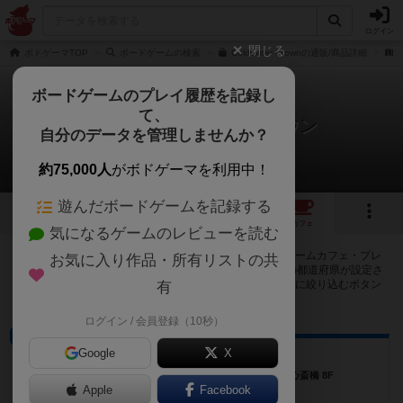
ログイン
閉じる
ボドゲーマTOP
ボードゲームの検索
Coldwater Crownの通販/商品詳細
ボードゲームのプレイ履歴を記録し
て、
コールドウォータークラウン
自分のデータを管理しませんか？
15店のカフェ/スペースが提供中
約75,000人
がボドゲーマを利用中！
遊んだボードゲームを記録する
16
1
15
トップ
画像
動画
レビュー
カフェ
気になるゲームのレビューを読む
コールドウォータークラウンで遊ぶことができるボードゲームカフェ・プレ
お気に入り作品・所有リストの共
イスペースが15店登録されています。公開プロフィールの都道府県が設定さ
れたアカウントでログインすると、同じ都道府県内の店舗に絞り込むボタン
有
が表示されます。
ログイン / 会員登録（10秒）
バー
Google
X
ボードゲームBARダイス
大阪府大阪市中央区東心斎橋1-6-31 リードプラザ心斎橋 8F
Apple
Facebook