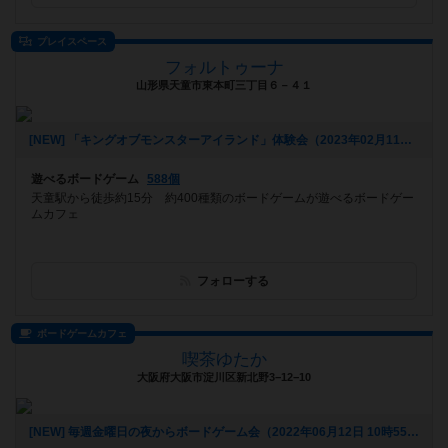
プレイスペース
フォルトゥーナ
山形県天童市東本町三丁目６－４１
[NEW] 「キングオブモンスターアイランド」体験会（2023年02月11日 17時29分）
遊べるボードゲーム
588個
天童駅から徒歩約15分 約400種類のボードゲームが遊べるボードゲー
ムカフェ
フォローする
ボードゲームカフェ
喫茶ゆたか
大阪府大阪市淀川区新北野3−12−10
[NEW] 毎週金曜日の夜からボードゲーム会（2022年06月12日 10時55分）