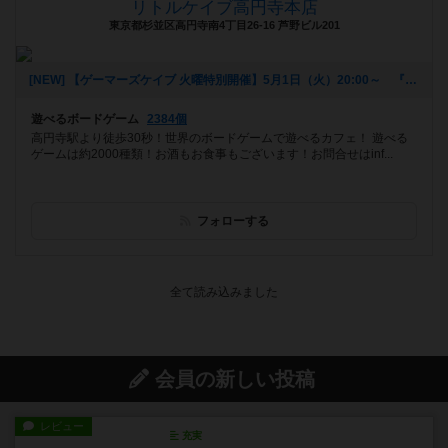
リトルケイブ高円寺本店
東京都杉並区高円寺南4丁目26-16 芦野ビル201
[NEW] 【ゲーマーズケイブ 火曜特別開催】5月1日（火）20:00～ 『ロールプレイヤー』（2018年04月22日 18時42分）
遊べるボードゲーム
2384個
高円寺駅より徒歩30秒！世界のボードゲームで遊べるカフェ！ 遊べる
ゲームは約2000種類！お酒もお食事もございます！お問合せはinf...
フォローする
会員の新しい投稿
レビュー
充実
花火
ずっと前のドイツ年間ゲーム大賞ながら、シンプ
ルで簡単な小ゲームで今でも...