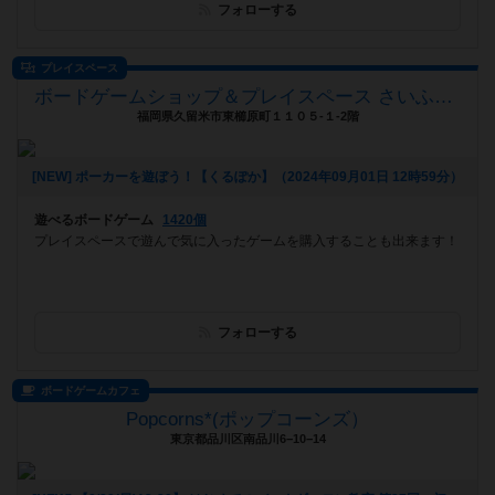
フォローする
プレイスペース
ボードゲームショップ＆プレイスペース さいふる[xi-full]
福岡県久留米市東櫛原町１１０５-１-2階
[NEW] ポーカーを遊ぼう！【くるぽか】（2024年09月01日 12時59分）
遊べるボードゲーム
1420個
プレイスペースで遊んで気に入ったゲームを購入することも出来ます！
フォローする
ボードゲームカフェ
Popcorns*(ポップコーンズ）
東京都品川区南品川6−10−14