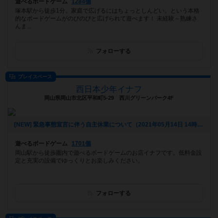
遊べるボードゲーム
1284個
塚本駅から徒歩1分。家庭で広げるにはちょっとしんどい。という本格
的なボードゲームがのびのびと広げられて遊べます！ 未経験～熟練さ
んま...
フォローする
プレイスペース
西日本少年イナフ
岡山県岡山市北区平和町5-29 西川グリーンパーク4F
[NEW] 緊急事態宣言に伴う自主休業について（2021年05月14日 14時23分）
遊べるボードゲーム
1701個
岡山駅から徒歩圏内で遊べるボードゲームのお店イナフです。低料金設
定と充実の設備でゆっくりとお楽しみください。
フォローする