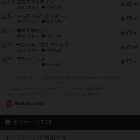
79
PT
紹介文あり
1件の投稿
リー対グラント
77
PT
紹介文あり
1件の投稿
ブレーキング・アウェイ
75
PT
紹介文あり
4件の投稿
ザ・フラッド
71
PT
紹介文なし
1件の投稿
※Apple、Apple のロゴ は、米国および他の国々で登録されたApple Inc.の商標です。
※App Store は、Apple Inc.のサービスマークです。
※Android は、グーグル インコーポレイテッドの商標または登録商標です。
※Google Play とそのロゴは、Google Inc.の商標または登録商標です。
ボドゲーマTOP
ボードゲームを検索する
ボードゲームの新着レビュー