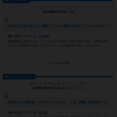
プレイスペース
ミリオンパーセント
東京都墨田区京島3-13-6
[NEW] 【2月27日（土）開催】スタッフ誕生日記念！プラネットアポカリプス会！！（2021年02月02日 13時24分）
遊べるボードゲーム
1281個
墨田区押上曳舟のボードゲームカフェMILLION PERCENT。古民家の和
モダンな雰囲気に珍しいボードゲームを多数取り揃えております...
フォローする
ボードゲームカフェ
ボードゲームカフェふくろう
新潟県新潟市中央区米山４－１９－１１
[NEW] Shima様GM マーダーミステリー 十月、黄昏、迷宮都市 3500円ドリンク持ち込み （満席）（2021年01月02日 13時22分）
遊べるボードゲーム
313個