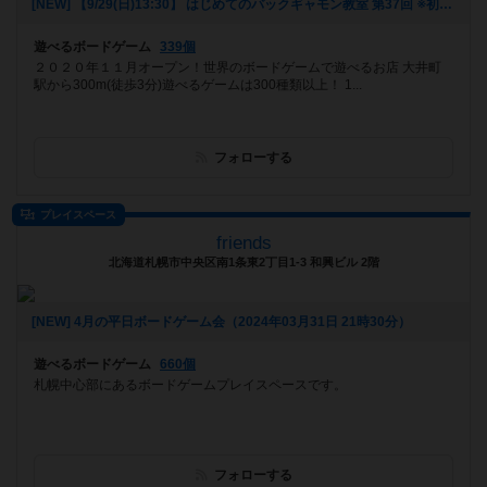
[NEW] 【9/29(日)13:30】 はじめてのバックギャモン教室 第37回 ※初心者・おひとり様大歓迎！！ （2024年08月24日 21時44分）
遊べるボードゲーム
339個
２０２０年１１月オープン！世界のボードゲームで遊べるお店 大井町
駅から300m(徒歩3分) ​遊べるゲームは300種類以上！ 1...
フォローする
プレイスペース
friends
北海道札幌市中央区南1条東2丁目1-3 和興ビル 2階
[NEW] 4月の平日ボードゲーム会（2024年03月31日 21時30分）
遊べるボードゲーム
660個
札幌中心部にあるボードゲームプレイスペースです。
フォローする