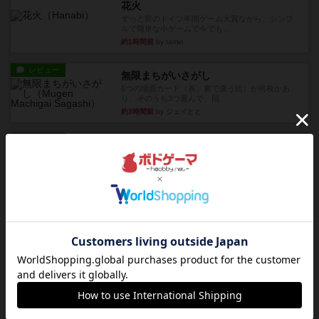
約1時間前
by tamio
レビュー
無限まちがいさがし
6つの場面カード（表、裏で違う絵）が何枚かあ
り、そのうち3つ選んで、同...
約3時間前
by ジェイとと
レビュー
充実
チケットトゥライド / チケットトゥライドアメリカ
デジタルソロプレイ。元祖チケライ？マップがた
くさん出てるからどれをプレ...
約5時間前
by おーちゃん
レビュー
画像付き
充実
ホットストリーク
星7軽〜中量級を中心にプレイするゲーマーの感想
です。ボードゲーム会にて...
約12時間前
by おとん
レビュー
ガルフストライク
1983年にVictory Gamesが出版した『Gulf Strik...
約12時間前
by Chaco