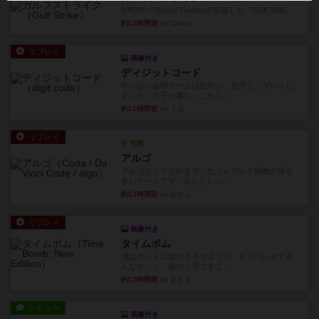
リプレイ
画像付き
ディジットコード
やっぱり論理ゲームは面白い。息子とリプレイし
ました。息子の勝ち。これリ...
約12時間前
by くみ
リプレイ
充実
アルゴ
アルゴがとても好きで、たぶんプレイ回数が最も
多いゲームです。なんといっ...
約13時間前
by おとん
リプレイ
画像付き
タイムボム
僕はホントに嘘が下手なようで、すぐバレますみ
んなホント、嘘が上手ですよ...
約13時間前
by あまる
レビュー
画像付き
タイムボム
まず簡単で軽い！大人数で遊べる！それなのに小
箱！何より楽しい！！正体隠...