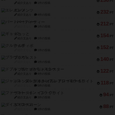
紹介文あり
4件の投稿
バー！パーティー
212
PT
紹介文なし
1件の投稿
ギョッと
154
PT
紹介文あり
1件の投稿
クルティボ
152
PT
紹介文なし
1件の投稿
ブラヴェスト
140
PT
紹介文なし
1件の投稿
ドブル：ポケットモンスター
122
PT
紹介文あり
4件の投稿
ジャンヌ・ダルク-オルレアン ドロー＆ライト
118
PT
紹介文なし
5件の投稿
ファースト・イン・フライト
94
PT
紹介文あり
3件の投稿
ダイススローン
88
PT
紹介文なし
1件の投稿
ガルフストライク
80
PT
紹介文あり
1件の投稿
モズビ－ズ・レイダ－ズ