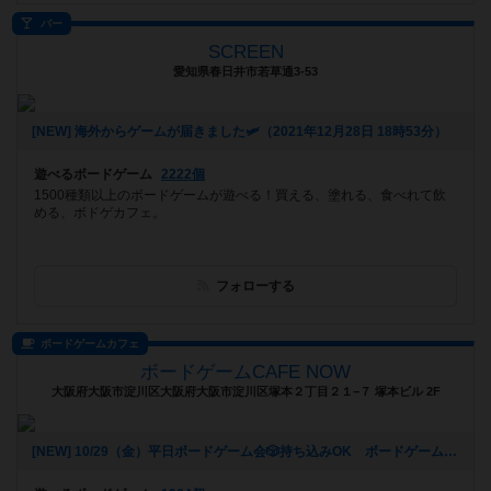
バー
SCREEN
愛知県春日井市若草通3-53
[NEW] 海外からゲームが届きました🛩（2021年12月28日 18時53分）
遊べるボードゲーム
2222個
1500種類以上のボードゲームが遊べる！買える、塗れる、食べれて飲
める、ボドゲカフェ。
フォローする
ボードゲームカフェ
ボードゲームCAFE NOW
大阪府大阪市淀川区大阪府大阪市淀川区塚本２丁目２１−７ 塚本ビル 2F
[NEW] 10/29（金）平日ボードゲーム会🎲持ち込みOK ボードゲームCAFENOW主催《初心者さん、おひとりでの参加歓迎!!》（2021年10月22日 11時04分）