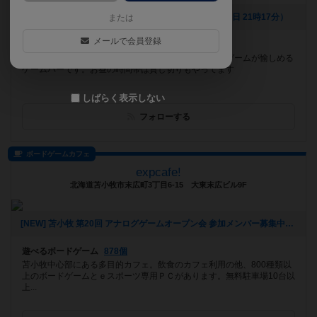
[NEW] 【営業時間外の貸し切り営業】（2025年05月21日 21時17分）
または
メールで会員登録
遊べるボードゲーム
610個
大阪の心斎橋駅から徒歩５分！世界のお酒とアナログゲームが愉しめる
ゲームバーです。お昼の時間帯は貸し切りもやってます
しばらく表示しない
フォローする
ボードゲームカフェ
expcafe!
北海道苫小牧市末広町3丁目6-15 大東末広ビル9F
[NEW] 苫小牧 第20回 アナログゲームオープン会 参加メンバー募集中！（2024年09月05日 23時49分）
遊べるボードゲーム
878個
苫小牧中心部にある多目的カフェ。飲食のカフェ利用の他、800種類以
上のボードゲームとｅスポーツ専用ＰＣがあります。無料駐車場10台以
上...