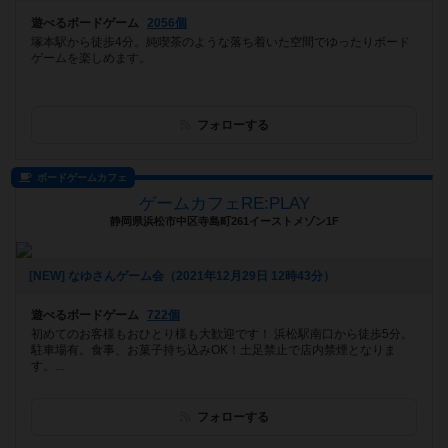
遊べるボードゲーム
2056個
塚本駅から徒歩4分。純喫茶のような落ち着いた空間でゆったりボード
ゲームを楽しめます。
フォローする
ボードゲームカフェ
ゲームカフェRE:PLAY
静岡県浜松市中区寺島町261イーストメゾン1F
[NEW] なゆさんゲーム会（2021年12月29日 12時43分）
遊べるボードゲーム
722個
初めてのお客様もおひとり様も大歓迎です！ 浜松駅南口から徒歩5分。
駐車場有。食事、お菓子持ち込みOK！土足禁止で店内禁煙となりま
す。...
フォローする