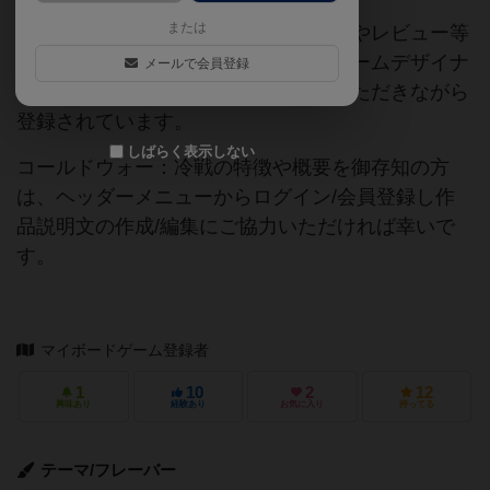
または
当サイトに掲載されている作品説明文やレビュー等
の情報は、ボドゲーマ運営事務局・ゲームデザイナ
メールで会員登録
ーご本人様・有志の皆様にご協力をいただきながら
登録されています。
しばらく表示しない
コールドウォー：冷戦の特徴や概要を御存知の方
は、ヘッダーメニューからログイン/会員登録し作
品説明文の作成/編集にご協力いただければ幸いで
す。
マイボードゲーム登録者
1
10
2
12
興味あり
経験あり
お気に入り
持ってる
テーマ/フレーバー