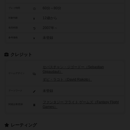
60分～80分
プレイ時間
12歳から
対象年齢
2007年～
発売時期
未登録
参考価格
クレジット
セバスチャン・ジゴードー（Sebastian
Gigaudaut）
ゲームデザイン
ダビ・ラコト（David Rakoto）
未登録
アートワーク
ファンタジー フライト ゲームズ（Fantasy Flight
関連企業/団体
Games）
レーティング