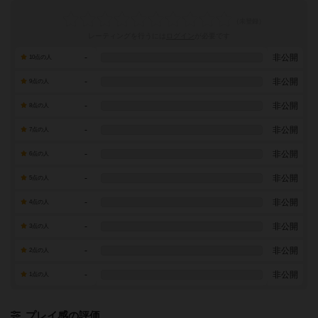
レーティングを行うには
ログイン
が必要です
-
非公開
10点の人
-
非公開
9点の人
-
非公開
8点の人
-
非公開
7点の人
-
非公開
6点の人
-
非公開
5点の人
-
非公開
4点の人
-
非公開
3点の人
-
非公開
2点の人
-
非公開
1点の人
プレイ感の評価