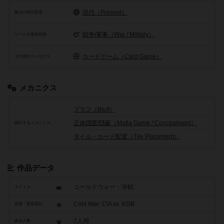
現代（Present）
舞台の時代背景
戦争/軍事（War / Militaly）
ゲームの基本目的
カードゲーム（Card Game）
その他のコンセプト
メカニクス
ブラフ（Bluff）
正体隠匿/隠蔽（Mafia Game / Concealment）
頻出するメカニクス
タイル・カード配置（Tile Placement）
作品データ
コールドウォー：冷戦
タイトル
Cold War: CIA vs. KGB
原題・英題表記
2人用
参加人数