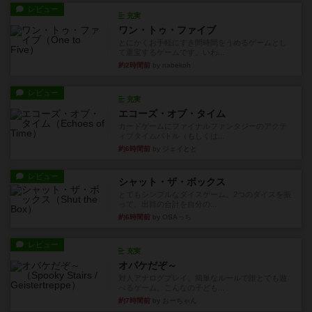
レビュー
充実
ワン・トゥ・ファイブ
とにかくお手軽にすき間時間をうめるゲームとし
て重宝するゲームです。いわ...
約2時間前
by nabekoh
レビュー
充実
エコーズ・オブ・タイム
カードゲームにファイナルファンタジーのアクテ
ィブタイムバトル（もしくは...
約6時間前
by ジェイとと
レビュー
シャット・ザ・ボックス
とてもシンプルなダイスゲーム。2つのダイスを振
って、出目の合計を自分の...
約6時間前
by OSAっち
レビュー
充実
オバケだぞ～
対人アナログプレイ。簡単なルールで誰とでも遊
べるゲーム。こんなの子ども...
約7時間前
by おーちゃん