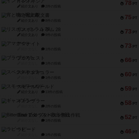
インドネシア
78
PT
紹介文あり
2件の投稿
宵と暁の呪文書
75
PT
紹介文あり
8件の投稿
リスボン・トラム 28
73
PT
紹介文あり
9件の投稿
アマナイト
73
PT
紹介文なし
1件の投稿
ブラヴェスト
66
PT
紹介文なし
1件の投稿
スペクタキュラー
60
PT
紹介文なし
1件の投稿
スモールワールド
59
PT
紹介文あり
13件の投稿
ギャンブラー
58
PT
紹介文なし
2件の投稿
Bitter End ブタペスト救出作戦
52
PT
紹介文なし
1件の投稿
ラピード
46
PT
紹介文なし
1件の投稿