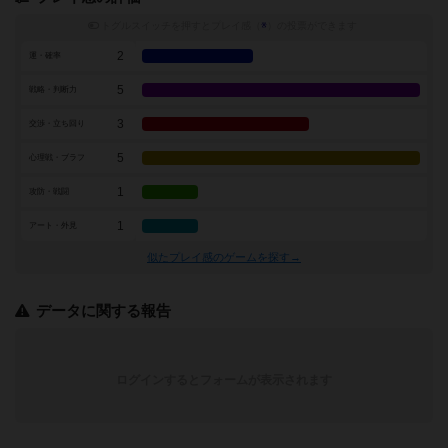
トグルスイッチを押すとプレイ感（
※
）の投票ができます
2
運・確率
5
戦略・判断力
3
交渉・立ち回り
5
心理戦・ブラフ
1
攻防・戦闘
1
アート・外見
似たプレイ感のゲームを探す→
データに関する報告
ログインするとフォームが表示されます