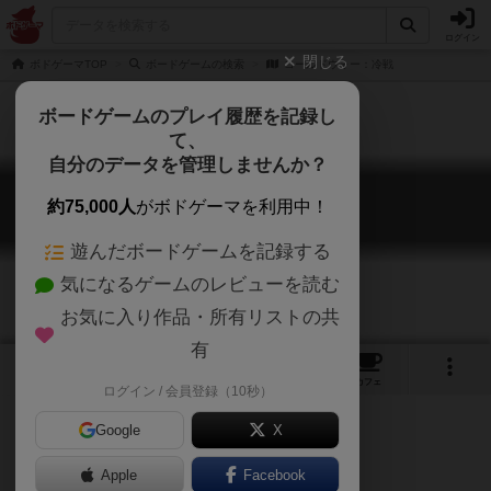
ログイン
閉じる
ボドゲーマTOP
ボードゲームの検索
コールドウォー：冷戦
ボードゲームのプレイ履歴を記録し
て、
自分のデータを管理しませんか？
コールドウォー：冷戦
約75,000人
がボドゲーマを利用中！
Cold War: CIA vs. KGB
遊んだボードゲームを記録する
気になるゲームのレビューを読む
お気に入り作品・所有リストの共
有
1
1
トップ
画像
動画
レビュー
カフェ
ログイン / 会員登録（10秒）
Google
X
Apple
ご協力ください
Facebook