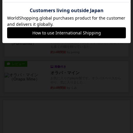
海兵隊
1988年にVictory Gamesが出版した
『Leathernec...
約14時間前
by Chaco
ルール/インスト
画像付き
充実
パーミッド
おばあちゃんは猫が大好きです!しかし、あまりに
も多くの猫を飼っているた...
約14時間前
by jurong
レビュー
画像付き
オラパ・マイン
お気に入りのplayte製です。オラパスペースから
やり、気に入りました...
約14時間前
by くみ