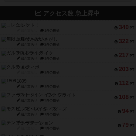
アクセス数 急上昇中
コレクト！
340
PT
紹介文なし
1件の投稿
無限まちがいさがし
322
PT
紹介文あり
2件の投稿
ガルフストライク
217
PT
紹介文あり
1件の投稿
クルティボ
203
PT
紹介文なし
1件の投稿
1809
112
PT
紹介文あり
1件の投稿
ファースト・イン・フライト
108
PT
紹介文あり
3件の投稿
モズビ－ズ・レイダ－ズ
94
PT
紹介文あり
1件の投稿
テンプテーション
79
PT
紹介文なし
2件の投稿