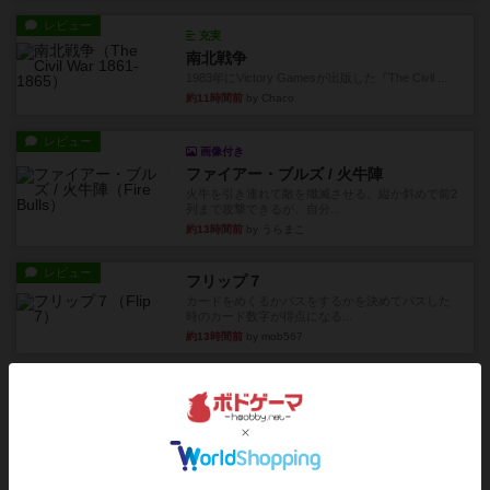
レビュー
充実
南北戦争
1983年にVictory Gamesが出版した『The Civil ...
約11時間前
by Chaco
レビュー
画像付き
ファイアー・ブルズ / 火牛陣
火牛を引き連れて敵を殲滅させる。縦か斜めで前2
列まで攻撃できるが、自分...
約13時間前
by うらまこ
レビュー
フリップ７
カードをめくるかパスをするかを決めてパスした
時のカード数字が得点になる...
約13時間前
by mob567
レビュー
コンセプト
親のプレイヤーがお題を決めて限られたヒントの
中から他のプレイヤーに当て...
約13時間前
by mob567
レビュー