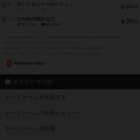
ザ・フラッフィー・ライト
44
PT
紹介文なし
0件の投稿
ふたつの城の物語
39
PT
紹介文あり
6件の投稿
※Apple、Apple のロゴ は、米国および他の国々で登録されたApple Inc.の商標です。
※App Store は、Apple Inc.のサービスマークです。
※Android は、グーグル インコーポレイテッドの商標または登録商標です。
※Google Play とそのロゴは、Google Inc.の商標または登録商標です。
ボドゲーマTOP
ボードゲームを検索する
ボードゲームの新着レビュー
ボードゲーム会情報