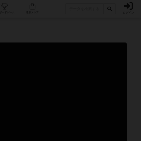
ログイン
カフェ/店舗
人気ボードゲーム
通販ストア