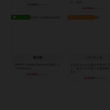
が、自分...
約10時間前
by Chaco
約12時間前
by うらまこ
レビュー
ルール/インスト
海兵隊
パーミッド
1988年にVictory Gamesが出版した
おばあちゃんは猫が大好きです
『Leathernec...
し、あまりにも多くの猫を飼
るた...
約13時間前
by Chaco
約13時間前
by jurong