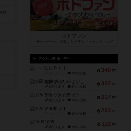
ks:
ボドファン
ボードゲームに特化したクラウドファンディング
アクセス数 急上昇中
コレクト！
340
PT
紹介文なし
1件の投稿
無限まちがいさがし
322
PT
紹介文あり
2件の投稿
ガルフストライク
217
PT
紹介文あり
1件の投稿
クルティボ
203
PT
紹介文なし
1件の投稿
1809
112
PT
紹介文あり
1件の投稿