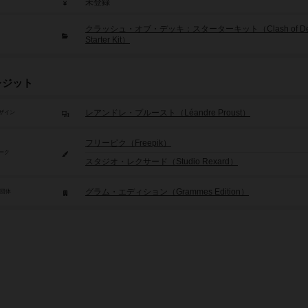
未登録
クラッシュ・オブ・デッキ：スターターキット（Clash of Dec
Starter Kit）
レジット
レアンドレ・プルースト（Léandre Proust）
ザイン
フリーピク（Freepik）
ーク
スタジオ・レクサード（Studio Rexard）
グラム・エディション（Grammes Edition）
/団体