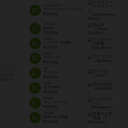
Terraforming Mars
2
テラフォーミングマーズ
位
2394名
Stone Garden
3
枯山水
位
2281名
Viticulture
4
ワイナリーの四季
位
2272名
Agricola
5
アグリコラ
位
2119名
Azul
6
アズール
位
間プレイ2
2035名
札のカー
Splendor
7
宝石の煌き
位
2028名
Wingspan
8
ウイングスパン
位
2006名
7 Wonders
9
世界の七不思議
位
1919名