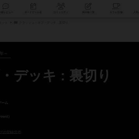
索
新着レビュー
ボードゲーム会
コミュニティ
掲示板一覧
キット
クラッシュ・オブ・デッキ : 裏切り
2年～
デッキ : 裏切り
ゲーム
oust）
グの登録/分布