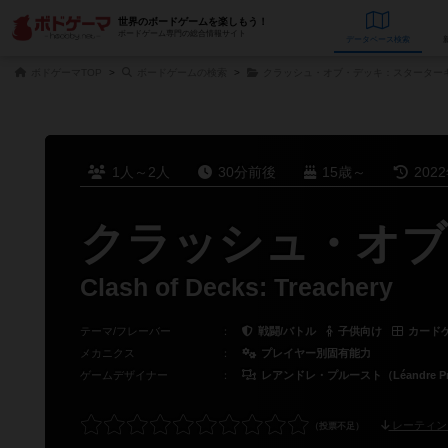
世界のボードゲームを楽しもう！
ボードゲーム専門の総合情報サイト
データベース
検
ボドゲーマTOP
ボードゲームの検索
クラッシュ・オブ・デッキ：スターター
1人～2人
30分前後
15歳～
202
クラッシュ・オブ・
Clash of Decks: Treachery
テーマ/フレーバー
：
戦闘/バトル
子供向け
カード
メカニクス
：
プレイヤー別固有能力
ゲームデザイナー
：
レアンドレ・プルースト（Léandre Pr
レーティン