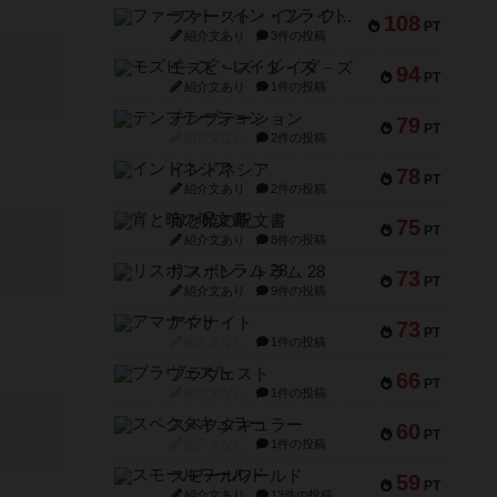
ファースト・イン・フライト
108
PT
紹介文あり
3件の投稿
モズビ－ズ・レイダ－ズ
94
PT
紹介文あり
1件の投稿
テンプテーション
79
PT
紹介文なし
2件の投稿
インドネシア
78
PT
紹介文あり
2件の投稿
宵と暁の呪文書
75
PT
紹介文あり
8件の投稿
リスボン・トラム 28
73
PT
紹介文あり
9件の投稿
アマナイト
73
PT
紹介文なし
1件の投稿
ブラヴェスト
66
PT
紹介文なし
1件の投稿
スペクタキュラー
60
PT
紹介文なし
1件の投稿
スモールワールド
59
PT
紹介文あり
13件の投稿