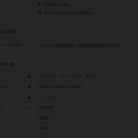
子供向け（Kids）
コンセプト
カードゲーム（Card Game）
カニクス
プレイヤー別固有能力（Variable Player Powers）
メカニクスや仕組み
品データ
クラッシュ・オブ・デッキ : 裏切り
Clash of Decks: Treachery
題表記
1人～2人
30分前後
間
15歳から
2022年～