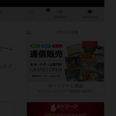
7
/インスト
掲示板
拡張/関連
作
次のおすすめ
ゲーム
らログ
ボードゲーム通販
オンラインストアで7,500商品を販売中