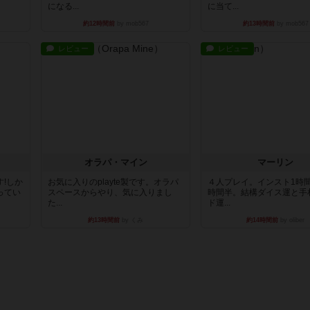
になる...
に当て...
約12時間前
by mob567
約13時間前
by mob567
レビュー
レビュー
オラパ・マイン
マーリン
!しか
お気に入りのplayte製です。オラパ
４人プレイ。インスト1時
ってい
スペースからやり、気に入りまし
時間半。結構ダイス運と手
た...
ド運...
約13時間前
by くみ
約14時間前
by oliber