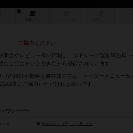
1
ュー
店舗/
カフェ
リプレイ
日記
戦略
・コツ
ルール
ご協力ください
説明文やレビュー等の情報は、ボドゲーマ運営事務局・
様にご協力をいただきながら登録されています。
裏切りの特徴や概要を御存知の方は、ヘッダーメニューか
作成/編集にご協力いただければ幸いです。
ーマ/フレーバー
戦闘/バトル（Fighting / Battle）
基本目的