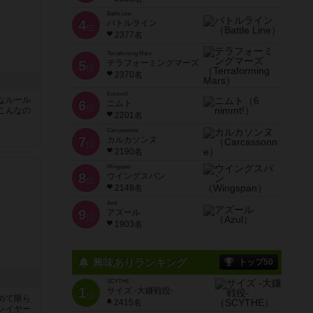
Battle Line
4
バトルライン
位
2377名
Terraforming Mars
5
テラフォーミングマーズ
位
2370名
6 nimmt!
なルール
6
ニムト
位
こんなの
2201名
Carcassonne
7
ん
カルカソンヌ
位
2190名
Wingspan
8
ウイングスパン
位
2149名
Azul
9
アズール
位
1903名
興味ありランキング
トップ50
SCYTHE
1
サイズ -大鎌戦役-
位
めて限ら
2415名
レイヤー