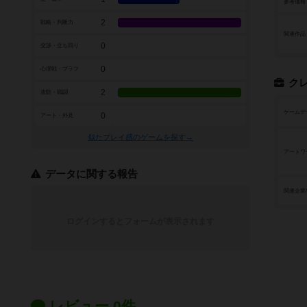
参考価格
2
戦略・判断力
関連作品
0
交渉・立ち回り
0
心理戦・ブラフ
ク
2
攻防・戦闘
ゲームデ
0
アート・外見
似たプレイ感のゲームを探す→
アートワ
データに関する報告
関連企業
ログインするとフォームが表示されます
レビュー 0件