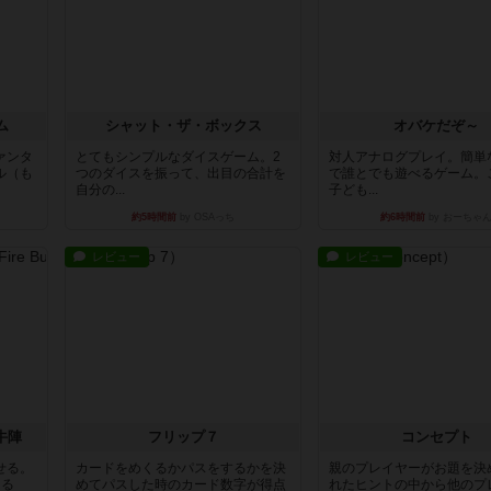
ム
シャット・ザ・ボックス
オバケだぞ～
ァンタ
とてもシンプルなダイスゲーム。2
対人アナログプレイ。簡単
ル（も
つのダイスを振って、出目の合計を
で誰とでも遊べるゲーム。
自分の...
子ども...
約5時間前
by OSAっち
約6時間前
by おーちゃ
レビュー
レビュー
牛陣
フリップ７
コンセプト
せる。
カードをめくるかパスをするかを決
親のプレイヤーがお題を決
きる
めてパスした時のカード数字が得点
れたヒントの中から他のプ