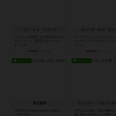
ワン・トゥ・ファイブ
エコーズ・オブ・タイ
とにかくお手軽にすき間時間をうめ
カードゲームにファイナルフ
るゲームとして重宝するゲームで
ジーのアクティブタイムバト
す。いわ...
しくは...
約1時間前
by nabekoh
約5時間前
by ジェイとと
レビュー
レビュー
南北戦争
ファイアー・ブルズ / 火
1983年にVictory Gamesが出版した
火牛を引き連れて敵を殲滅さ
『The Civil ...
縦か斜めで前2列まで攻撃で