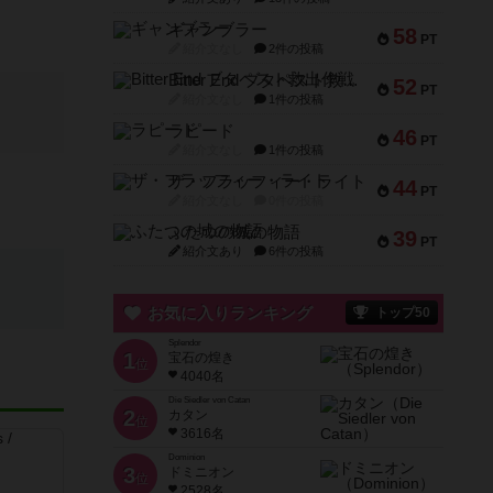
ギャンブラー
58
PT
紹介文なし
2件の投稿
Bitter End ブタペスト救出作戦
52
PT
紹介文なし
1件の投稿
ラピード
46
PT
紹介文なし
1件の投稿
ザ・フラッフィー・ライト
44
PT
紹介文なし
0件の投稿
ふたつの城の物語
39
PT
紹介文あり
6件の投稿
お気に入りランキング
トップ50
Splendor
1
宝石の煌き
位
4040名
Die Siedler von Catan
2
カタン
位
3616名
Dominion
3
ドミニオン
位
2528名