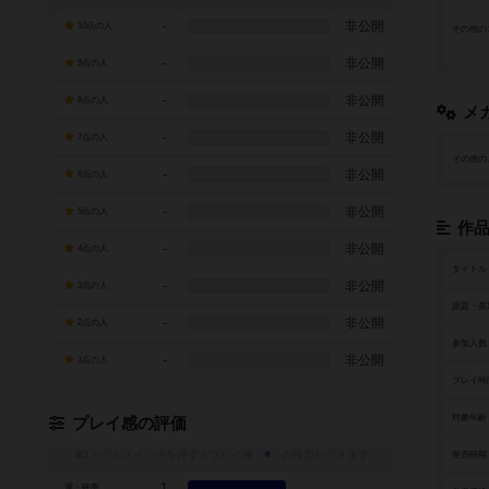
-
非公開
10点の人
その他の
-
非公開
9点の人
-
非公開
8点の人
メ
-
非公開
7点の人
その他の
-
非公開
6点の人
-
非公開
5点の人
作
-
非公開
4点の人
タイトル
-
非公開
3点の人
原題・英
-
非公開
2点の人
参加人数
-
非公開
1点の人
プレイ時
対象年齢
プレイ感の評価
トグルスイッチを押すとプレイ感（
※
）の投票ができます
発売時期
1
運・確率