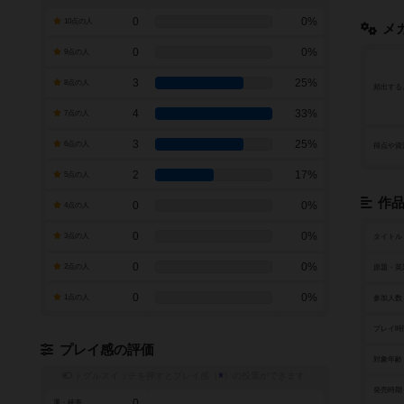
0
0%
10点の人
メ
0
0%
9点の人
3
25%
8点の人
頻出する
4
33%
7点の人
3
25%
6点の人
得点や資
2
17%
5点の人
作
0
0%
4点の人
0
0%
3点の人
タイトル
0
0%
2点の人
原題・英
0
0%
1点の人
参加人数
プレイ時
プレイ感の評価
対象年齢
トグルスイッチを押すとプレイ感（
※
）の投票ができます
発売時期
0
運・確率