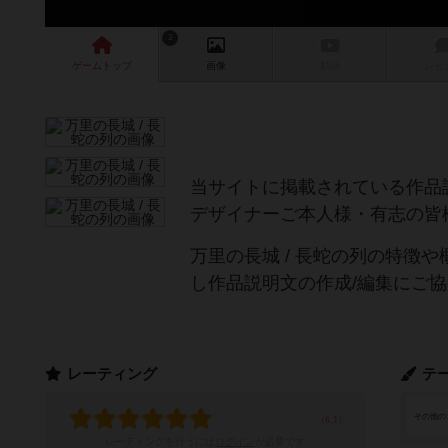
3
ゲーム
トップ
画像
動画
レビ
当サイトに掲載されている作品
デザイナーご本人様・有志の皆
万里の長城 / 長蛇の列の特徴
し作品説明文の作成/編集にご
レーティング
テ
その他の
レーティングを行うには
ログイン
が必要です