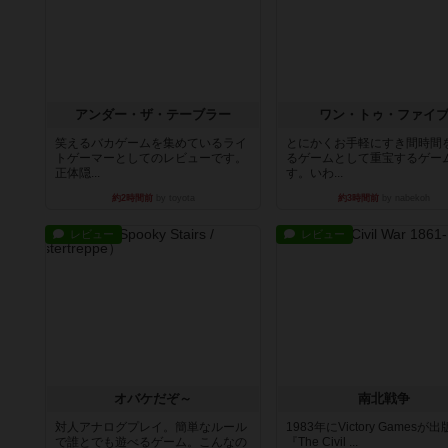
アンダー・ザ・テーブラー
ワン・トゥ・ファイ
笑えるバカゲームを集めているライ
とにかくお手軽にすき間時間
トゲーマーとしてのレビューです。
るゲームとして重宝するゲー
正体隠...
す。いわ...
約2時間前
by toyota
約3時間前
by nabekoh
レビュー
レビュー
オバケだぞ～
南北戦争
対人アナログプレイ。簡単なルール
1983年にVictory Gamesが
で誰とでも遊べるゲーム。こんなの
『The Civil ...