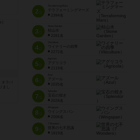
Terraforming Mars
2
テラフォーミングマーズ
位
2394名
Stone Garden
3
枯山水
位
2281名
Viticulture
4
ワイナリーの四季
位
2272名
Agricola
5
アグリコラ
位
2119名
Azul
6
アズール
位
す。オラパ
2035名
りまし
Splendor
7
宝石の煌き
位
2028名
Wingspan
8
ウイングスパン
位
2006名
7 Wonders
9
世界の七不思議
位
1919名