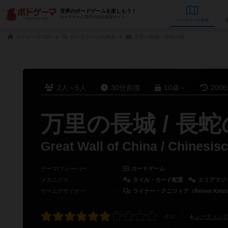
世界のボードゲームを楽しもう！
ボードゲーム専門の総合情報サイト
データベース
検
ボドゲーマTOP
ボードゲームの検索
万里の長城 / 長蛇の列
2人～5人
30分前後
10歳～
200
万里の長城 / 長
Great Wall of China / Chinesis
テーマ/フレーバー
：
カードゲーム
メカニクス
：
タイル・カード配置
エリアマジ
ゲームデザイナー
：
ライナー・クニツィア（Reiner Knizi
レーティング