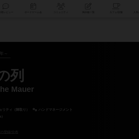
索
新着レビュー
ボードゲーム会
コミュニティ
掲示板一覧
6年～
蛇の列
che Mauer
ョリティ（陣取り）
ハンドマネージメント
a）
の登録/分布