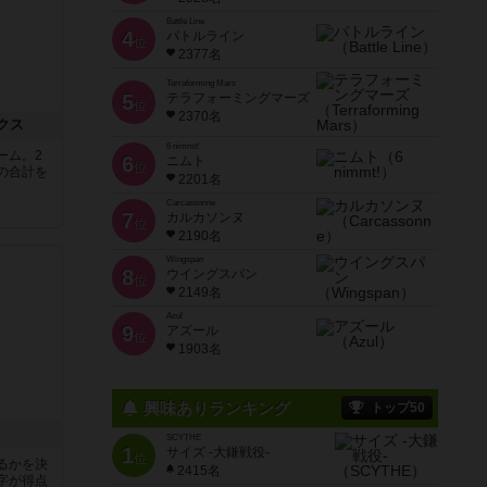
Battle Line
4
バトルライン
位
2377名
Terraforming Mars
5
テラフォーミングマーズ
位
2370名
クス
6 nimmt!
ーム。2
6
ニムト
位
の合計を
2201名
Carcassonne
7
カルカソンヌ
位
2190名
Wingspan
8
ウイングスパン
位
2149名
Azul
9
アズール
位
1903名
興味ありランキング
トップ50
SCYTHE
1
サイズ -大鎌戦役-
位
るかを決
2415名
字が得点