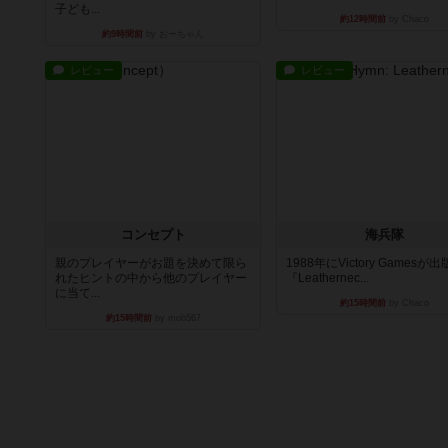
子ども...
約12時間前
by Chaco
約9時間前
by おーちゃん
レビュー
レビュー
コンセプト
海兵隊
親のプレイヤーがお題を決めて限ら
1988年にVictory Gamesが
れたヒントの中から他のプレイヤー
『Leathernec...
に当て...
約15時間前
by Chaco
約15時間前
by mob567