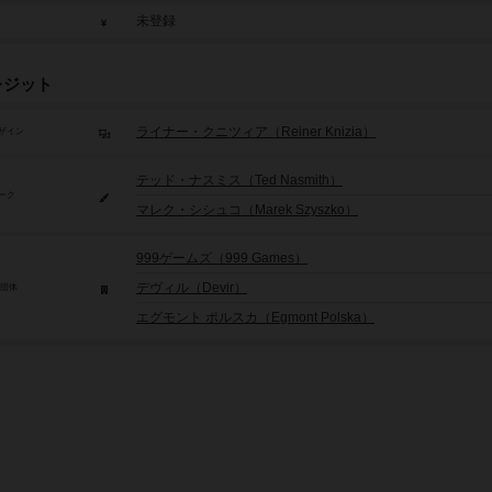
未登録
レジット
ライナー・クニツィア（Reiner Knizia）
ザイン
テッド・ナスミス（Ted Nasmith）
ーク
マレク・シシュコ（Marek Szyszko）
999ゲームズ（999 Games）
デヴィル（Devir）
/団体
エグモント ポルスカ（Egmont Polska）