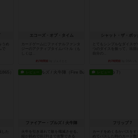
ブ
エコーズ・オブ・タイム
シャット・ザ・ボッ
をうめ
カードゲームにファイナルファンタ
とてもシンプルなダイスゲ
ムで
ジーのアクティブタイムバトル（も
つのダイスを振って、出目
しくは...
自分の...
約7時間前
by ジェイとと
約7時間前
by OSAっち
レビュー
レビュー
ファイアー・ブルズ / 火牛陣
フリップ７
出版した
火牛を引き連れて敵を殲滅させる。
カードをめくるかパスをす
縦か斜めで前2列まで攻撃できる
めてパスした時のカード数