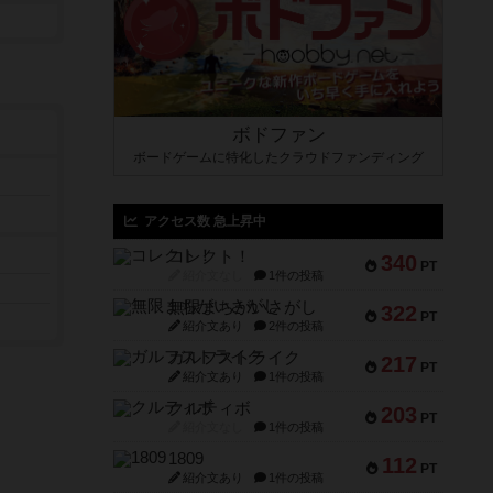
ボドファン
ボードゲームに特化したクラウドファンディング
アクセス数 急上昇中
コレクト！
340
PT
紹介文なし
1件の投稿
無限まちがいさがし
322
PT
紹介文あり
2件の投稿
ガルフストライク
217
PT
紹介文あり
1件の投稿
クルティボ
203
PT
紹介文なし
1件の投稿
1809
112
PT
紹介文あり
1件の投稿