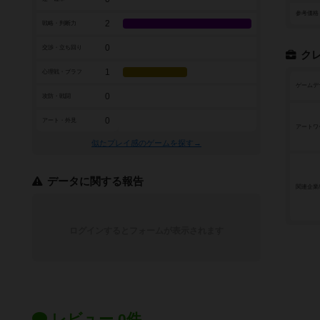
参考価格
2
戦略・判断力
0
交渉・立ち回り
ク
1
心理戦・ブラフ
ゲームデ
0
攻防・戦闘
0
アート・外見
アートワ
似たプレイ感のゲームを探す→
データに関する報告
関連企業
ログインするとフォームが表示されます
レビュー 0件