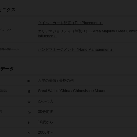
カニクス
タイル・カード配置（Tile Placement）
メカニクス
エリアマジョリティ（陣取り）（Area Majority / Area Control 
influence）
ハンドマネージメント（Hand Management）
源等の獲得ルール
品データ
万里の長城 / 長蛇の列
Great Wall of China / Chinesische Mauer
題表記
2人～5人
30分前後
間
10歳から
2006年～