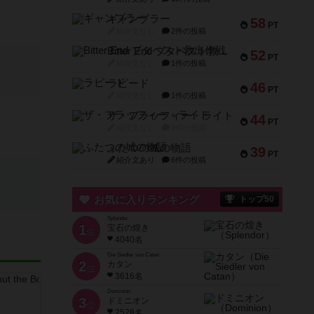
ギャンブラー
58
PT
紹介文なし
2件の投稿
Bitter End ブタペスト救出作戦
52
PT
紹介文なし
1件の投稿
ラピード
46
PT
紹介文なし
1件の投稿
ザ・フラッフィー・ライト
44
PT
紹介文なし
0件の投稿
ふたつの城の物語
39
PT
紹介文あり
6件の投稿
お気に入りランキング
トップ50
Splendor
1
宝石の煌き
位
4040名
Die Siedler von Catan
2
カタン
位
3616名
Dominion
3
ドミニオン
位
2528名