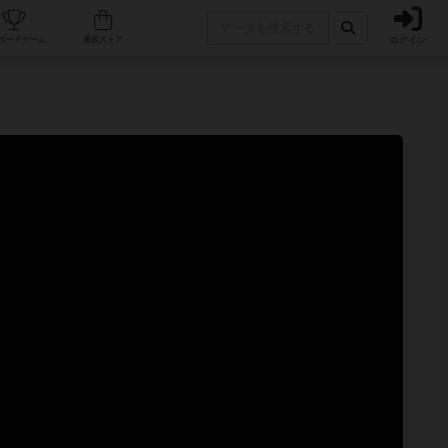
ログイン
カフェ/店舗
人気ボードゲーム
通販ストア