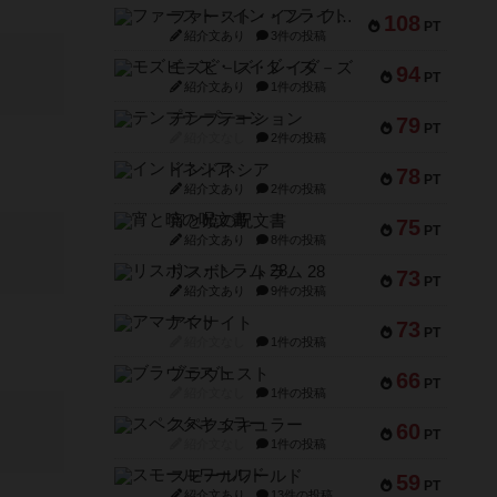
ファースト・イン・フライト
108
PT
紹介文あり
3件の投稿
モズビ－ズ・レイダ－ズ
94
PT
紹介文あり
1件の投稿
テンプテーション
79
PT
紹介文なし
2件の投稿
インドネシア
78
PT
紹介文あり
2件の投稿
宵と暁の呪文書
75
PT
紹介文あり
8件の投稿
リスボン・トラム 28
73
PT
紹介文あり
9件の投稿
アマナイト
73
PT
紹介文なし
1件の投稿
ブラヴェスト
66
PT
紹介文なし
1件の投稿
スペクタキュラー
60
PT
紹介文なし
1件の投稿
スモールワールド
59
PT
紹介文あり
13件の投稿