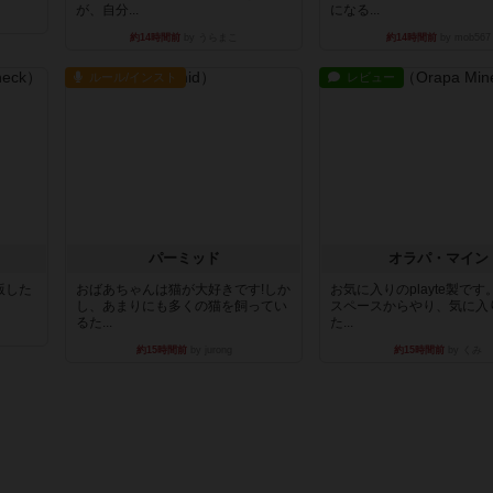
が、自分...
になる...
約14時間前
by うらまこ
約14時間前
by mob567
ルール/インスト
レビュー
パーミッド
オラパ・マイン
出版した
おばあちゃんは猫が大好きです!しか
お気に入りのplayte製で
し、あまりにも多くの猫を飼ってい
スペースからやり、気に入
るた...
た...
約15時間前
by jurong
約15時間前
by くみ