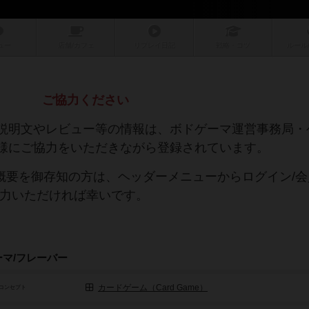
ュー
店舗/
カフェ
リプレイ
日記
戦略
・コツ
ルール
ご協力ください
説明文やレビュー等の情報は、ボドゲーマ運営事務局・
様にご協力をいただきながら登録されています。
や概要を御存知の方は、ヘッダーメニューからログイン/
協力いただければ幸いです。
ーマ/フレーバー
カードゲーム（Card Game）
コンセプト