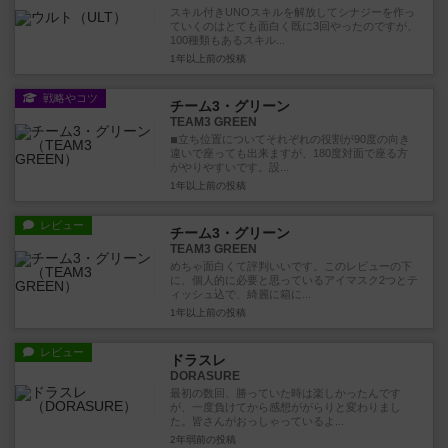
スキル付きUNOスキルを解放してシナジーを作っ
ていくのはとても面白く既に3回やったのですが、
100種類もあるスキル...
1年以上前
の投稿
戦略やコツ
チーム3・グリーン
TEAM3 GREEN
◾︎立ち位置についてそれぞれの役割が90度の向き
違いで座っても出来ますが、180度対面で座る方
がやりやすいです。設...
1年以上前
の投稿
レビュー
チーム3・グリーン
TEAM3 GREEN
めちゃ面白くて評判いいです。このレビューの下
に、個人的に必要と思っているアイマスク2つとテ
ィッシュ込で、綺麗に箱に...
1年以上前
の投稿
レビュー
ドラスレ
DORASURE
最初の数回、勝っていた時は楽しかったんです
が、一度負けてから感想ががらりと変わりまし
た。皆さんがおっしゃっているよ...
2年弱前
の投稿