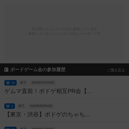
非公開コミュニティのみに参加しているか
参加しているコミュニティがないユーザーです
ボードゲーム会の参加履歴
一覧を見る
終了
2026年05月10日
12
ゲムマ直前！ボドゲ相互PR会【一般参加も歓迎】【2026.05】
終了
2026年05月03日
1
【東京・渋谷】ボドゲのちゃちゃちゃ!!ゲムマ前試遊フェス2026春in幡ヶ谷