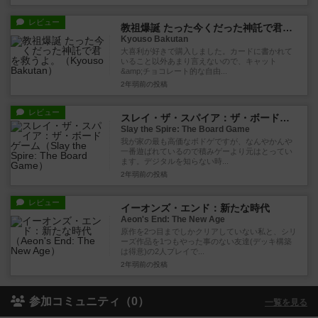
レビュー
教祖爆誕 たった今くだった神託で君を救うよ。
Kyouso Bakutan
大喜利が好きで購入しました。カードに書かれて
いること以外あまり言えないので、キャット
&amp;チョコレート的な自由...
2年弱前
の投稿
レビュー
スレイ・ザ・スパイア：ザ・ボードゲーム
Slay the Spire: The Board Game
我が家の最も高価なボドゲですが、なんやかんや
一番遊ばれているので積みゲーより元はとってい
ます。デジタルを知らない時...
2年弱前
の投稿
レビュー
イーオンズ・エンド：新たな時代
Aeon's End: The New Age
原作を2つ目までしかクリアしていない私と、シリ
ーズ作品を1つもやった事のない友達(デッキ構築
は得意)の2人プレイで...
2年弱前
の投稿
参加コミュニティ（0）
一覧を見る