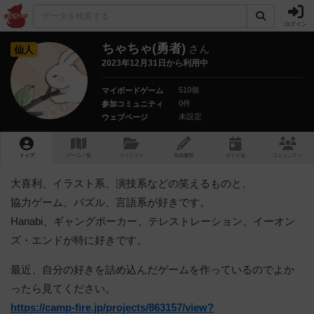
ログイン
ちゃちゃ(勇者)
さん
仙人
2023年12月31日から利用中
510個
マイボードゲーム
0件
参加コミュニティ
未設定
ウェブページ
トップ
ゲーム一覧
マイリスト
投稿履歴
ボ
ドゲ
会
コミュニティ
大喜利、イラスト系、演技系などの笑えるものと、
協力ゲーム、パズル、言語系が好きです。
Hanabi、ギャングポーカー、テレストレーション、イーオン
ズ・エンドが特に好きです。
最近、自分の好きを詰め込んだゲームを作っているのでよか
ったら見てください。
https://camp-fire.jp/projects/863157/view?