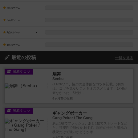
-
4点のゲーム
-
3点のゲーム
-
2点のゲーム
-
1点のゲーム
最近の投稿
一覧を見る
戦略やコツ
扇舞
Senbu
(11/26ソロ、協力の全体的なコツを記載。)初め
は、コツを見ないことをオススメします！1や8が
来なかった、5だけ...
9ヶ月前
の投稿
戦略やコツ
ギャングポーカー
Gang Poker / The Gang
あと1枚でフラッシュ、あと1枚でストレートなど
と、可能性で順位を上げず、現在の手札と場札の
状況だけで強いかどうか考...
約1年前
の投稿