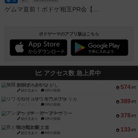
終了
2025年11月09日
10
ゲムマ直前！ボドゲ相互PR会【一般参加も歓迎】
ボドゲーマのアプリ版はこちら
アクセス数 急上昇中
無限まちがいさがし
574
PT
紹介文あり
2件の投稿
リワイルド：サウスアメリカ
389
PT
紹介文なし
2件の投稿
アンダー・ザ・テーブラー
378
PT
紹介文あり
1件の投稿
宵と暁の呪文書
133
PT
紹介文あり
8件の投稿