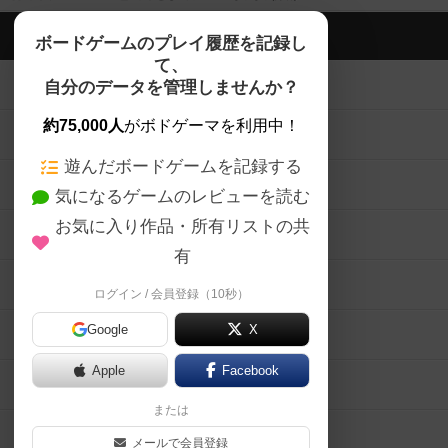
ボドゲーマTOP
ボードゲームのプレイ履歴を記録し
て、
ボードゲームを検索する
自分のデータを管理しませんか？
約75,000人
がボドゲーマを利用中！
ボードゲームの新着レビュー
遊んだボードゲームを記録する
ボードゲーム会情報
気になるゲームのレビューを読む
お気に入り作品・所有リストの共
メカニクス特集
有
掲示板・トピックス
ログイン / 会員登録（10秒）
Google
X
ボドとも・会員一覧
Apple
Facebook
ボードゲーム業界コラム
または
ボドゲーマご利用案内
メールで会員登録