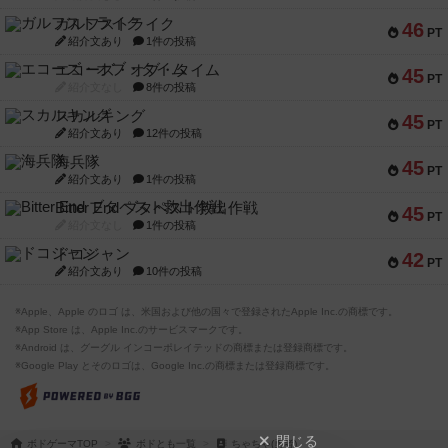
ガルフストライク
46
PT
紹介文あり
1件の投稿
エコーズ・オブ・タイム
45
PT
紹介文なし
8件の投稿
スカルキング
45
PT
紹介文あり
12件の投稿
海兵隊
45
PT
紹介文あり
1件の投稿
Bitter End ブタペスト救出作戦
45
PT
紹介文なし
1件の投稿
ドコジャン
42
PT
紹介文あり
10件の投稿
※Apple、Apple のロゴ は、米国および他の国々で登録されたApple Inc.の商標です。
※App Store は、Apple Inc.のサービスマークです。
※Android は、グーグル インコーポレイテッドの商標または登録商標です。
※Google Play とそのロゴは、Google Inc.の商標または登録商標です。
閉じる
ボドゲーマTOP
ボドとも一覧
ちゃちゃ(勇者)