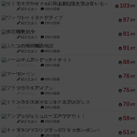
セミファイナル ～お前はまだ生きている～
103
PT
紹介文あり
1件の投稿
ワン・トゥ・ファイブ
97
PT
紹介文あり
1件の投稿
南北戦争
91
PT
紹介文あり
1件の投稿
ふたつの城の物語
91
PT
紹介文あり
6件の投稿
ノームズ・アット・ナイト
88
PT
紹介文なし
1件の投稿
マーリン
76
PT
紹介文あり
6件の投稿
フラットアイアン
75
PT
紹介文なし
2件の投稿
トランスオリエント・エクスプレス
70
PT
紹介文なし
1件の投稿
アンブッシュ！：ムーブアウト！
59
PT
紹介文あり
1件の投稿
キャプテン・フリップ：イスラ・ボンバ
51
PT
紹介文なし
2件の投稿