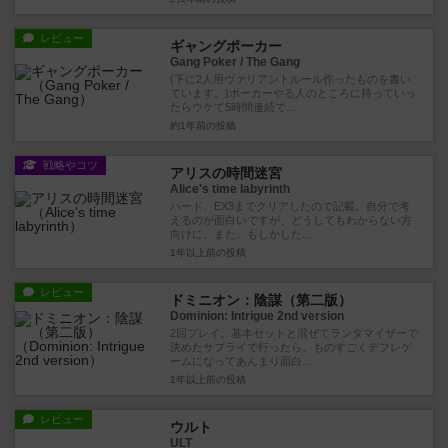
レビュー
ギャングポーカー
Gang Poker / The Gang
(下に2人用ヴァリアントルール作ったものを書い
ています。)ポーカーやる人のところに持っていっ
たらウケて5時間連続で...
約1年前
の投稿
戦略やコツ
アリスの時間迷宮
Alice's time labyrinth
ハード、EX3までクリアしたので記載。自分で考
えるのが面白いですが、どうしてもわからない方
向けに。また、もしかした...
1年以上前
の投稿
レビュー
ドミニオン：陰謀（第二版）
Dominion: Intrigue 2nd version
2回プレイ。基本セットと混ぜてランダマイザーで
決めたサプライで行ったら、ものすごくデフレゲ
ームになってあんまり面白...
1年以上前
の投稿
レビュー
ウルト
ULT