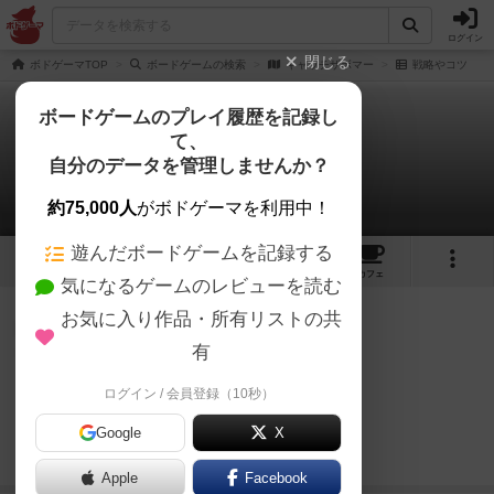
ログイン
閉じる
ボドゲーマTOP
ボードゲームの検索
キャッチザボマー
戦略やコツ
ボードゲームのプレイ履歴を記録し
て、
キャッチザボマー
自分のデータを管理しませんか？
1件の戦略やコツ
約75,000人
がボドゲーマを利用中！
遊んだボードゲームを記録する
2
1
6
トップ
画像
動画
レビュー
カフェ
気になるゲームのレビューを読む
お気に入り作品・所有リストの共
国王
468名
1名
0
有
.
ログイン / 会員登録（10秒）
イイダ タカ
続きを読む（5年以上前）
アキ｜
『CATCH
Google
X
THE
BOMBER』
Apple
Facebook