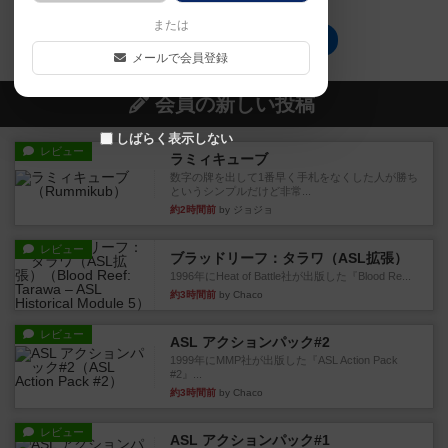
または
キャッチザボマーのトップに戻る
メールで会員登録
会員の新しい投稿
しばらく表示しない
レビュー
ラミィキューブ
数字の牌を出して1番早く手札をなくした人が勝ち
というシンプルだけど非常...
約2時間前
by ジョジョ
レビュー
ブラッドリーフ：タラワ（ASL拡張）
1996年にHeat of Battle社が出版した『Blood Re...
約3時間前
by Chaco
レビュー
ASL アクションパック#2
1999年にMMP社が出版した『ASL Action Pack
#2』...
約3時間前
by Chaco
レビュー
ASL アクションパック#1