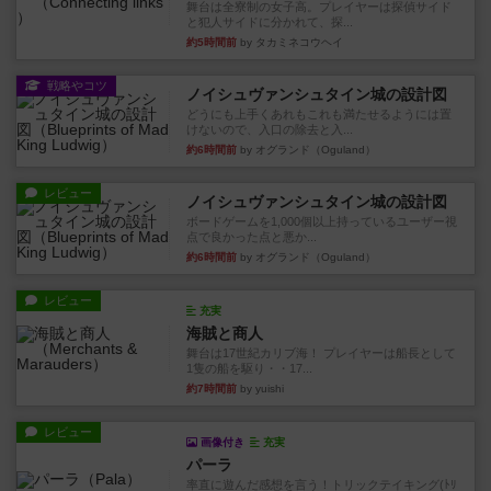
舞台は全寮制の女子高。プレイヤーは探偵サイド
と犯人サイドに分かれて、探...
約5時間前
by タカミネコウヘイ
戦略やコツ
ノイシュヴァンシュタイン城の設計図
どうにも上手くあれもこれも満たせるようには置
けないので、入口の除去と入...
約6時間前
by オグランド（Oguland）
レビュー
ノイシュヴァンシュタイン城の設計図
ボードゲームを1,000個以上持っているユーザー視
点で良かった点と悪か...
約6時間前
by オグランド（Oguland）
レビュー
充実
海賊と商人
舞台は17世紀カリブ海！ プレイヤーは船長として
1隻の船を駆り・・17...
約7時間前
by yuishi
レビュー
画像付き
充実
パーラ
率直に遊んだ感想を言う！トリックテイキング(ﾄﾘ