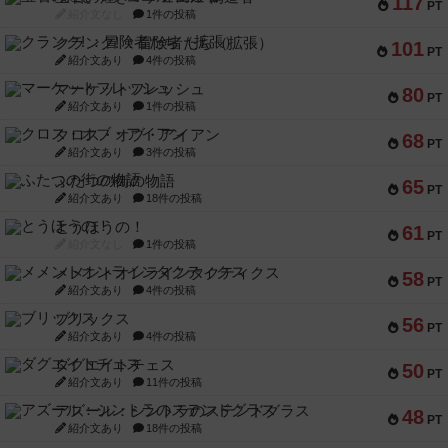
117
PT
紹介文なし
1件の投稿
クランク! ：冒険者たち（拡張）
101
PT
紹介文あり
4件の投稿
マーケットフレッシュ
80
PT
紹介文あり
1件の投稿
クロス・オブ・アイアン
68
PT
紹介文あり
3件の投稿
ふたつの街の物語
65
PT
紹介文あり
18件の投稿
とうほうの！
61
PT
紹介文なし
1件の投稿
メメントオンラインタクティクス
58
PT
紹介文あり
4件の投稿
ブリックス
56
PT
紹介文あり
4件の投稿
ダグエイトチェス
50
PT
紹介文あり
11件の投稿
アズール：シントラのステンドグラス
48
PT
紹介文あり
18件の投稿