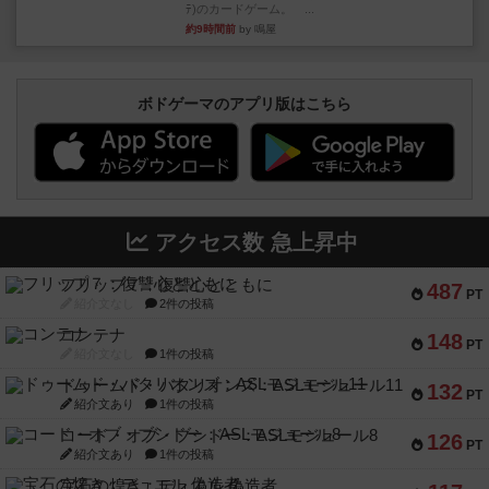
ﾃ)のカードゲーム。 ...
約9時間前
by 鳴屋
ボドゲーマのアプリ版はこちら
アクセス数 急上昇中
フリップ７：復讐心とともに
487
PT
紹介文なし
2件の投稿
コンテナ
148
PT
紹介文なし
1件の投稿
ドゥームド・バタリオンズ：ASLモジュール11
132
PT
紹介文あり
1件の投稿
コード・オブ・ブシドー：ASLモジュール8
126
PT
紹介文あり
1件の投稿
宝石の煌き：デュエル 偽造者