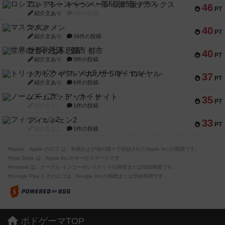
ロシアン・キャンペーン：第5版デラックス
46
PT
紹介文あり
0件の投稿
マスクメン
40
PT
紹介文あり
16件の投稿
世界の七不思議：都市
40
PT
紹介文あり
3件の投稿
トリックギア - ペルソナ5 ザ・ロイヤル-
37
PT
紹介文あり
6件の投稿
ノームズ・アット・ナイト
35
PT
紹介文なし
1件の投稿
フィッシェン2
33
PT
紹介文なし
1件の投稿
※Apple、Apple のロゴ は、米国および他の国々で登録されたApple Inc.の商標です。
※App Store は、Apple Inc.のサービスマークです。
※Android は、グーグル インコーポレイテッドの商標または登録商標です。
※Google Play とそのロゴは、Google Inc.の商標または登録商標です。
ボドゲーマTOP