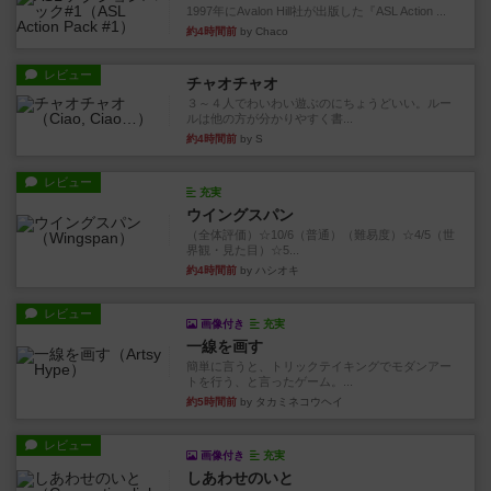
1997年にAvalon Hill社が出版した『ASL Action ...
約4時間前
by Chaco
レビュー
チャオチャオ
３～４人でわいわい遊ぶのにちょうどいい。ルー
ルは他の方が分かりやすく書...
約4時間前
by S
レビュー
充実
ウイングスパン
（全体評価）☆10/6（普通）（難易度）☆4/5（世
界観・見た目）☆5...
約4時間前
by ハシオキ
レビュー
画像付き
充実
一線を画す
簡単に言うと、トリックテイキングでモダンアー
トを行う、と言ったゲーム。...
約5時間前
by タカミネコウヘイ
レビュー
画像付き
充実
しあわせのいと