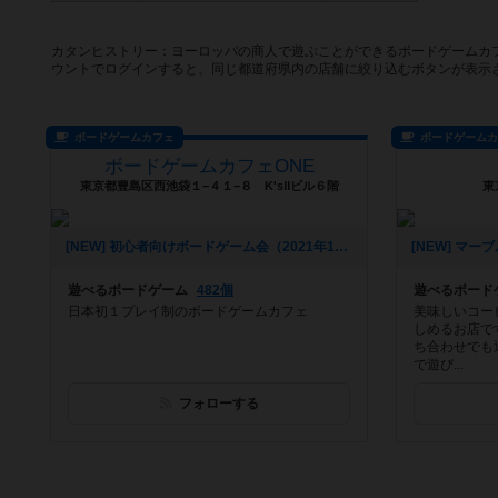
カタンヒストリー：ヨーロッパの商人で遊ぶことができるボードゲームカ
ウントでログインすると、同じ都道府県内の店舗に絞り込むボタンが表示
ボードゲームカフェ
ボードゲーム
ボードゲームカフェONE
東京都豊島区西池袋１−４１−８ K'sⅡビル６階
東
[NEW] 初心者向けボードゲーム会（2021年11月25日 14時10分）
遊べるボードゲーム
482個
遊べるボード
日本初１プレイ制のボードゲームカフェ
美味しいコー
しめるお店で
ち合わせでも
で遊び...
フォローする