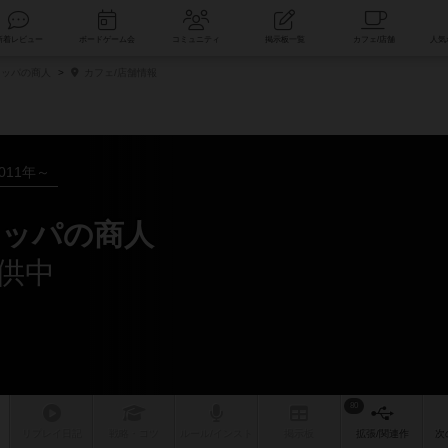
索
新着レビュー
ボードゲーム会
コミュニティ
掲示板一覧
ロッパの商人
カフェ/店舗情報
011年～
ロッパの商人
供中
80
リプレイ
日記
戦略
・コツ
ルール
/インスト
掲示板
拡張/関連
作
次