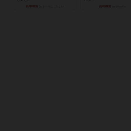
約4時間前
by おっちょこちょい
約6時間前
by daisdice