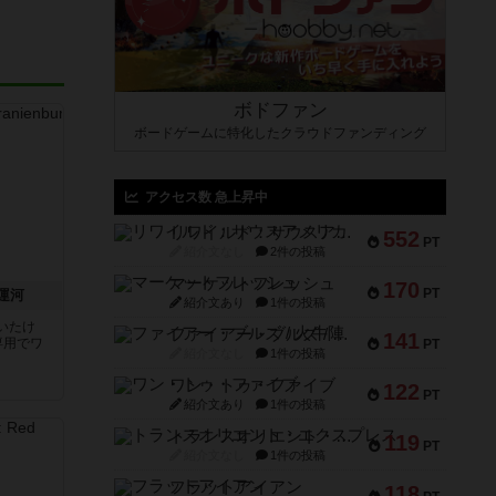
ボドファン
ボードゲームに特化したクラウドファンディング
アクセス数 急上昇中
リワイルド：サウスアメリカ
552
PT
紹介文なし
2件の投稿
マーケットフレッシュ
170
PT
運河
紹介文あり
1件の投稿
いたけ
ファイアー・ブルズ / 火牛陣
141
専用でワ
PT
紹介文なし
1件の投稿
ワン・トゥ・ファイブ
122
PT
紹介文あり
1件の投稿
トランスオリエント・エクスプレス
119
PT
紹介文なし
1件の投稿
フラットアイアン
118