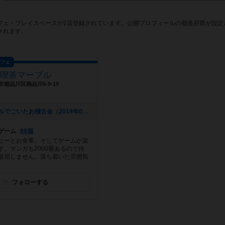
フェ・プレイスペースが2店登録されています。公開プロフィールの都道府県が設定
されます。
カフェ
喫茶マーブル
京都品川区南品川5-9-19
[NEW] マーブルでごいたお稽古会（2019年02月26日 15時46分）
ゲーム
88個
ヒーとお食事、そしてゲームが楽
す。マンガも2000冊あるので待
退屈しません。落ち着いた雰囲気
フォローする