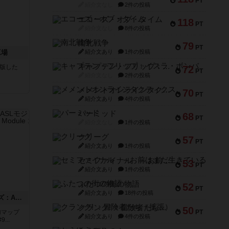
PT
紹介文なし
2件の投稿
エコーズ・オブ・タイム
118
PT
紹介文なし
8件の投稿
南北戦争
79
PT
工場
紹介文あり
1件の投稿
キャプテン・フリップ：イスラ・ボンバ
が出版した
72
PT
紹介文なし
2件の投稿
メメントオンラインタクティクス
70
PT
紹介文あり
4件の投稿
パーミッド
68
PT
紹介文なし
1件の投稿
クリーグ
57
PT
紹介文あり
1件の投稿
セミファイナル ～お前はまだ生きている～
53
PT
紹介文あり
1件の投稿
ふたつの街の物語
52
PT
紹介文あり
18件の投稿
ドゥームド・バタリオンズ：ASLモジュール11
クランク! ：冒険者たち（拡張）
50
追加マップ
PT
紹介文あり
4件の投稿
..