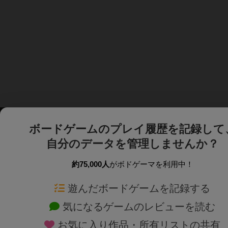
ボードゲームのプレイ履歴を記録して
自分のデータを管理しませんか？
約75,000人
がボドゲーマを利用中！
ボドゲーマTOP
ボードゲーム通販
遊んだボードゲームを記録する
気になるゲームのレビューを読む
ボードゲームを検索する
新作・再入荷情報
お気に入り作品・所有リストの共有
ボードゲームの新着レビュー
定番ボードゲームの通販