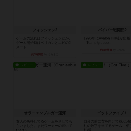
フィッシェン2
パイパー戦闘団2
ゲームの流れはフィッシェンだが、
1996年にAvalon Hill社が出
ゲーム開始時はペリカンとエビの2
『Kampfgruppe...
スート...
約3時間前
by Chaco
約3時間前
by うらまこ
レビュー
レビュー
オラニエンブルガー運河
ゴットファイブ！
友人の所持してるゲームをさせても
自分の前に背を向けて並ぶ5
らいました。まだワーカーの置いて
札の数字を当てるゲーム。相
いない...
札/場...