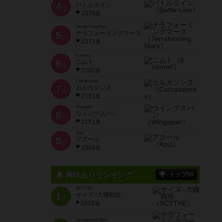
4
バトルライン
位
2379名
Terraforming Mars
5
テラフォーミングマーズ
位
2372名
6 nimmt!
6
ニムト
位
2202名
Carcassonne
7
カルカソンヌ
位
2191名
Wingspan
8
ウイングスパン
位
2151名
Azul
9
アズール
位
1904名
興味ありランキング
トップ50
SCYTHE
1
サイズ -大鎌戦役-
位
2416名
Terraforming Mars