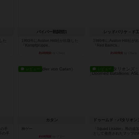
パイパー戦闘団1
レッドバリケ－ド
版した
1993年にAvalon Hill社が出版した
1989年にAvalon Hill社
『Kampfgruppe...
『Red Barrica...
約4時間前
by Chaco
約4時間前
by Chaco
レビュー
レビュー
カタン
枚の手
神ゲー
『Squad Leader』用の
手の手
として発売されたマップの#9.
約6時間前
by アプー