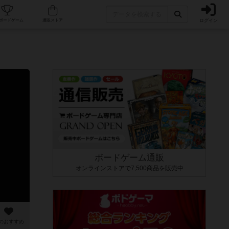
ログイン
カフェ/店舗
人気ボードゲーム
通販ストア
ボードゲーム通販
オンラインストアで7,500商品を販売中
のおすすめ