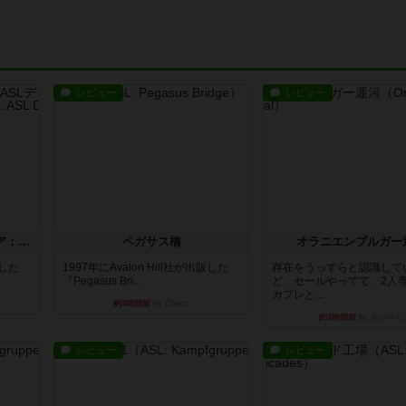
レビュー
レビュー
ストリート・オブ・ファイア：ASLデラックスモジュール1
ペガサス橋
オラニエンブルガー
版した
1997年にAvalon Hill社が出版した
存在をうっすらと認識して
『Pegasus Bri...
ど、セールやってて、2人
カプレと...
約3時間前
by Chaco
約3時間前
by みいやん
レビュー
レビュー