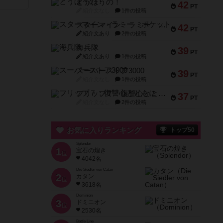
とうほうの！
42
PT
紹介文なし
1件の投稿
スターマイン・ラミー ポケット
42
PT
紹介文あり
2件の投稿
海兵隊
39
PT
紹介文あり
1件の投稿
スーパーストア3000
39
PT
紹介文なし
1件の投稿
フリップ７：復讐心とともに
37
PT
紹介文なし
2件の投稿
お気に入りランキング
トップ50
Splendor
1
宝石の煌き
位
4042名
Die Siedler von Catan
2
カタン
位
3618名
Dominion
3
ドミニオン
位
2530名
Battle Line