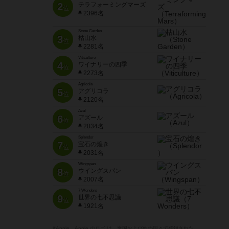
2
テラフォーミングマーズ
位
2396名
Stone Garden
3
枯山水
位
2281名
Viticulture
4
ワイナリーの四季
位
2273名
Agricola
5
アグリコラ
位
2120名
Azul
6
アズール
位
2034名
Splendor
7
宝石の煌き
位
2031名
Wingspan
8
ウイングスパン
位
2007名
7 Wonders
9
世界の七不思議
位
1921名
※Apple、Apple のロゴ は、米国および他の国々で登録された