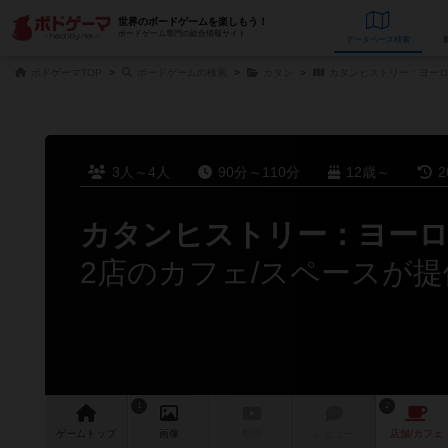
世界のボードゲームを楽しもう！
ボードゲーム専門の総合情報サイト
データベース
検
ボドゲーマTOP
ボードゲームの検索
カタン
カタンヒストリー：ヨー
3人～4人
90分～110分
12歳～
2
カタンヒストリー：ヨー
2店のカフェ/スペースが提
1
2
ゲーム
トップ
画像
動画
レビュー
店舗/
カフェ