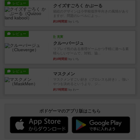
レビュー
クイズすごろく かぶーる
箱絵のデザインは小学校低学年向きの風情があり
ますが、問題のレベルによっ...
約3時間前
by いち
レビュー
充実
クルーバージュ
リプレイ性のある推理ゲームかつ手軽に遊べる素
晴らしいゲームで、対戦、協...
約3時間前
by いち
レビュー
マスクメン
マスクメンすごい好き（プロレスも好き）。強い
やつを決めるというより、ジ...
約7時間前
by わー
ボドゲーマのアプリ版はこちら