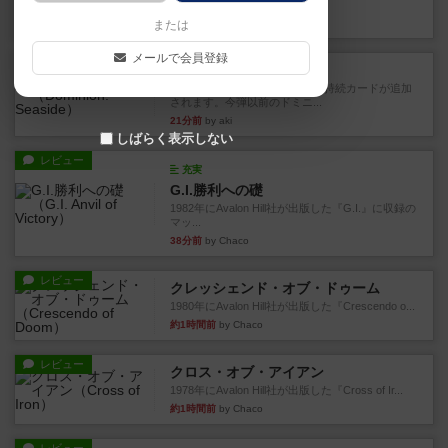
たマップ#10...
5分前
by Chaco
または
メールで会員登録
レビュー
ドミニオン：海辺
ドミニオン拡張第３弾で、主に持続カードが追加
されます。今弾以前のドミニ...
21分前
by aki
しばらく表示しない
レビュー
充実
G.I.勝利への礎
1982年にAvalon Hill社が出版した『G.I.』に収録の
マッ...
38分前
by Chaco
レビュー
クレッシェンド・オブ・ドゥーム
1980年にAvalon Hill社が出版した『Crescendo o...
約1時間前
by Chaco
レビュー
クロス・オブ・アイアン
1978年にAvalon Hill社が出版した『Cross of Ir...
約1時間前
by Chaco