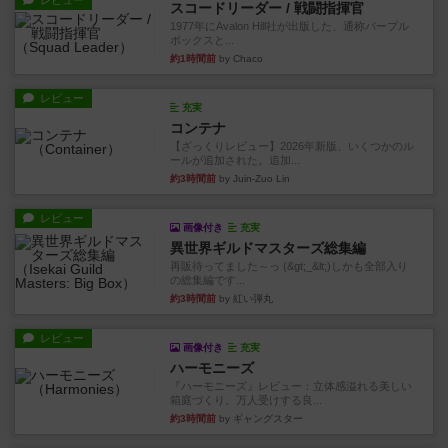
レビュー
スコードリーダー / 戦闘指揮官
1977年にAvalon Hill社が出版した、通称パープル
ボックスと...
約1時間前
by Chaco
レビュー
充実
コンテナ
【ざっくりレビュー】2026年新版、いくつかのル
ールが追加された。追加...
約3時間前
by Juin-Zuo Lin
レビュー
画像付き
充実
異世界ギルドマスターズ総集編
再販待ってました～っ (&gt;_&lt;)しかも全部入り
の総集編です...
約3時間前
by 紅い弾丸
レビュー
画像付き
充実
ハーモニーズ
『ハーモニーズ』レビュー：立体感溢れる美しい
箱庭づくり。万人受けする良...
約3時間前
by ギャングスター