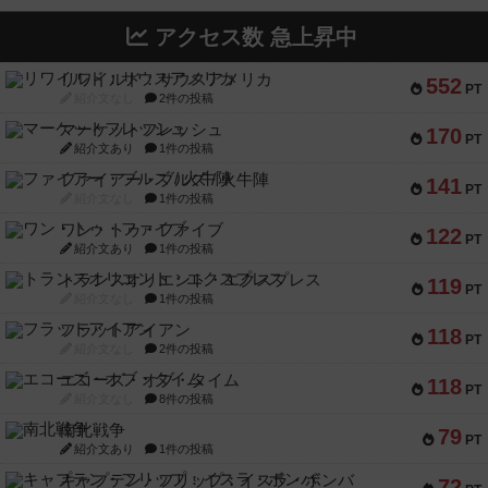
アクセス数 急上昇中
リワイルド：サウスアメリカ
552
PT
紹介文なし
2件の投稿
マーケットフレッシュ
170
PT
紹介文あり
1件の投稿
ファイアー・ブルズ / 火牛陣
141
PT
紹介文なし
1件の投稿
ワン・トゥ・ファイブ
122
PT
紹介文あり
1件の投稿
トランスオリエント・エクスプレス
119
PT
紹介文なし
1件の投稿
フラットアイアン
118
PT
紹介文なし
2件の投稿
エコーズ・オブ・タイム
118
PT
紹介文なし
8件の投稿
南北戦争
79
PT
紹介文あり
1件の投稿
キャプテン・フリップ：イスラ・ボンバ
72