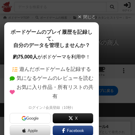
ログイン
閉じる
ボドゲーマTOP
ボードゲームの検索
カタン
カタンヒストリー：ヨーロ
ボードゲームのプレイ履歴を記録し
て、
カタンヒストリー：ヨーロッパの商人
自分のデータを管理しませんか？
0件のルール/インスト
約75,000人
がボドゲーマを利用中！
遊んだボードゲームを記録する
1
2
トップ
画像
動画
レビュー
カフェ
気になるゲームのレビューを読む
お気に入り作品・所有リストの共
カタンヒストリー：ヨーロッパの商人のトップに戻る
有
ログイン / 会員登録（10秒）
会員の新しい投稿
Google
X
レビュー
パルチザン：ASLモジュール4
Apple
Facebook
『Squad Leader』用の追加マップとして発売され