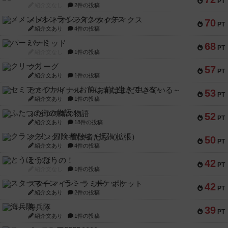
PT
紹介文なし
2件の投稿
メメントオンラインタクティクス
70
PT
紹介文あり
4件の投稿
パーミッド
68
PT
紹介文なし
1件の投稿
クリーグ
57
PT
紹介文あり
1件の投稿
セミファイナル ～お前はまだ生きている～
53
PT
紹介文あり
1件の投稿
ふたつの街の物語
52
PT
紹介文あり
18件の投稿
クランク! ：冒険者たち（拡張）
50
PT
紹介文あり
4件の投稿
とうほうの！
42
PT
紹介文なし
1件の投稿
スターマイン・ラミー ポケット
42
PT
紹介文あり
2件の投稿
海兵隊
39
PT
紹介文あり
1件の投稿