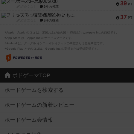
スーパーストア3000
39
PT
紹介文なし
1件の投稿
フリップ７：復讐心とともに
37
PT
紹介文なし
2件の投稿
※Apple、Apple のロゴ は、米国および他の国々で登録されたApple Inc.の商標です。
※App Store は、Apple Inc.のサービスマークです。
※Android は、グーグル インコーポレイテッドの商標または登録商標です。
※Google Play とそのロゴは、Google Inc.の商標または登録商標です。
ボドゲーマTOP
ボードゲームを検索する
ボードゲームの新着レビュー
ボードゲーム会情報