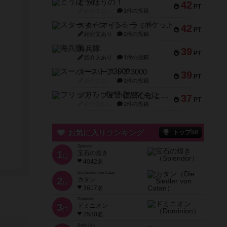
とうほうの！
42
PT
紹介文なし
1件の投稿
スターマイン・ラミー ポケット
42
PT
紹介文あり
2件の投稿
海兵隊
39
PT
紹介文あり
1件の投稿
スーパーストア3000
39
PT
紹介文なし
1件の投稿
フリップ７：復讐心とともに
37
PT
紹介文なし
2件の投稿
お気に入りランキング
トップ50
Splendor
1
宝石の煌き
位
4042名
Die Siedler von Catan
2
カタン
位
3617名
Dominion
3
ドミニオン
位
2530名
Battle Line