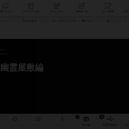
索
新着レビュー
ボードゲーム会
コミュニティ
掲示板一覧
＆チョコレート／幽霊屋敷編 コンパクト版の通販/商品詳細
作品データ
レビュー
年～
幽霊屋敷編
1
11
リプレイ
日記
戦略
・コツ
ルール
/インスト
掲示板
拡張/関連
作
次