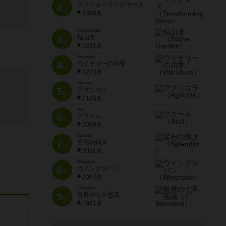
2
テラフォーミングマーズ
位
2396名
Stone Garden
3
枯山水
位
2281名
Viticulture
4
ワイナリーの四季
位
2273名
Agricola
5
アグリコラ
位
2120名
Azul
6
アズール
位
2034名
Splendor
7
宝石の煌き
位
2031名
Wingspan
8
ウイングスパン
位
2007名
7 Wonders
9
世界の七不思議
位
1921名