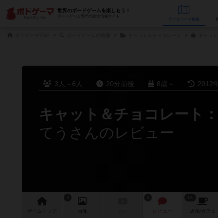
世界のボードゲームを楽しもう！
ボードゲーム専門の総合情報サイト
データベース
検
ボドゲーマTOP
ボードゲームの検索
キャット＆チョコレート
キャット
3人～6人
20分前後
8歳～
2012
キャット＆チョコレート：
てうさんのレビュー
3
8
130
ゲーム
トップ
画像
動画
レビュー
店舗/
カフェ