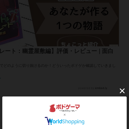
この投稿に
0
名が
ナイス！
しました