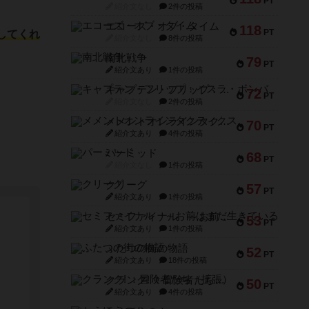
PT
紹介文なし
2件の投稿
エコーズ・オブ・タイム
118
PT
してくれ
紹介文なし
8件の投稿
南北戦争
79
PT
紹介文あり
1件の投稿
キャプテン・フリップ：イスラ・ボンバ
72
PT
紹介文なし
2件の投稿
メメントオンラインタクティクス
70
PT
紹介文あり
4件の投稿
パーミッド
68
PT
紹介文なし
1件の投稿
クリーグ
57
PT
紹介文あり
1件の投稿
セミファイナル ～お前はまだ生きている～
53
PT
紹介文あり
1件の投稿
ふたつの街の物語
52
PT
紹介文あり
18件の投稿
クランク! ：冒険者たち（拡張）
50
PT
紹介文あり
4件の投稿