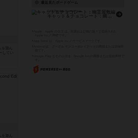
最近見たボードゲーム
Cat & Chocolate: Haunted House
キャット＆チョコレート：幽霊屋敷編
※Apple、Apple のロゴ は、米国および他の国々で登録された
Apple Inc.の商標です。
※App Store は、Apple Inc.のサービスマークです。
※Android は、グーグル インコーポレイテッドの商標または登録商
ムを遊ん
標です。
ーしてい
※Google Play とそのロゴは、Google Inc.の商標または登録商標で
す。
ムを遊ん