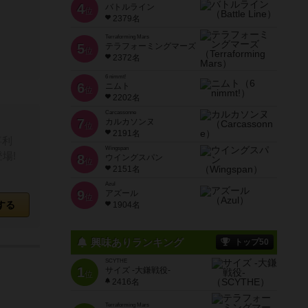
4
バトルライン
位
2379名
Terraforming Mars
5
テラフォーミングマーズ
位
2372名
6 nimmt!
6
ニムト
位
2202名
Carcassonne
7
カルカソンヌ
位
2191名
喜利
Wingspan
場!
8
ウイングスパン
位
2151名
Azul
9
アズール
位
する
1904名
興味ありランキング
トップ50
SCYTHE
1
サイズ -大鎌戦役-
位
2416名
Terraforming Mars