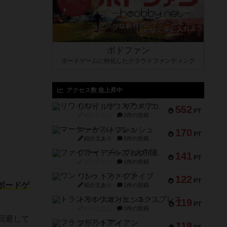
ボドファン
ボードゲームに特化したクラウドファンディング
アクセス数 急上昇中
リワイルド：サウスアメリカ
552
PT
紹介文なし
2件の投稿
マーケットフレッシュ
170
PT
紹介文あり
1件の投稿
ファイアー・ブルズ / 火牛陣
141
PT
紹介文なし
1件の投稿
ワン・トゥ・ファイブ
122
PT
ボードゲ
紹介文あり
1件の投稿
トランスオリエント・エクスプレス
119
PT
紹介文なし
1件の投稿
回避して
フラットアイアン
118