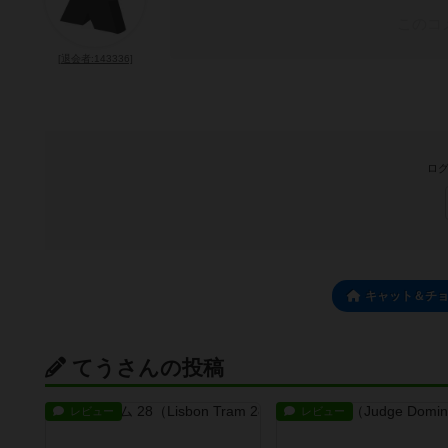
このコ
[退会者:143336]
ログ
キャット＆チ
てうさんの投稿
レビュー
レビュー