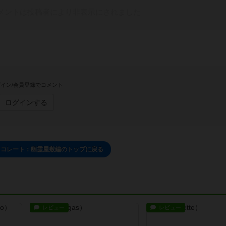
メントは投稿者により非表示にされました
イン/会員登録でコメント
ログインする
ョコレート：幽霊屋敷編のトップに戻る
レビュー
レビュー