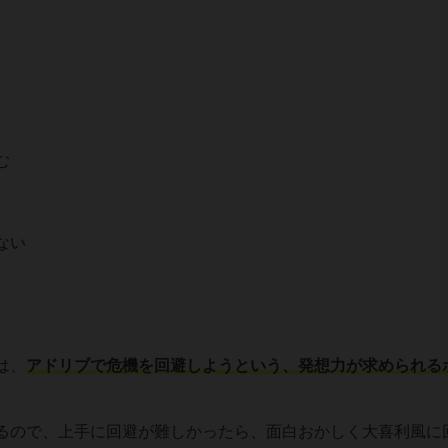
む
ない
は、
アドリブで危機を回避しようという、発想力が求められる
るので、上手に回避が難しかったら、面白おかしく大喜利風に