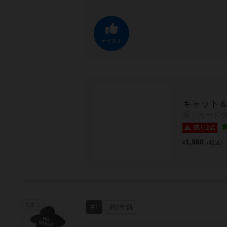
ナイス！
キャット＆
系」カード
残り2点
1,980
¥
（税込）
たまご
#1
約1年前