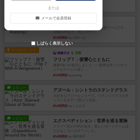
このゲームをした際、3ゲー...
約1時間前
by 155973
または
メールで会員登録
レビュー
ジンラミー
トランプで遊べる2人対戦の麻雀風ゲームです。
10枚の手札で、同じスーツ...
約3時間前
by OSAっち
しばらく表示しない
ルール/インスト
画像付き
充実
フリップ７：復讐心とともに
概要Flip 7が復活しました――復讐を伴って!オリ
ジナルゲームの楽し...
約3時間前
by jurong
レビュー
アズール：シントラのステンドグラス
大好きなアズールシリーズ。ステンドグラスを作
っていきます✨1部より自由...
約4時間前
by しんたろ
レビュー
エクスペディション：世界を巡る冒険
クラマー氏の不朽の名作。新しいボードゲームほ
どおもしろいはず？いいえ。...
約4時間前
by 田中昌平