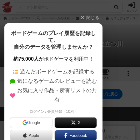
ログイン
閉じる
ボドゲーマTOP
ボードゲームの検索
カスカディア
カスカディア・ローリ
ボードゲームのプレイ履歴を記録し
て、
カスカディア・ローリング：波立つ川
自分のデータを管理しませんか？
0件の戦略やコツ
約75,000人
がボドゲーマを利用中！
遊んだボードゲームを記録する
1
5
14
トップ
画像
動画
レビュー
カフェ
気になるゲームのレビューを読む
お気に入り作品・所有リストの共
カスカディア・ローリング：波立つ川のトップに戻る
有
ログイン / 会員登録（10秒）
会員の新しい投稿
Google
X
レビュー
ナンジャモンジャ・ミドリ
Apple
Facebook
私は吃音を持っているのですが、友達と集まって