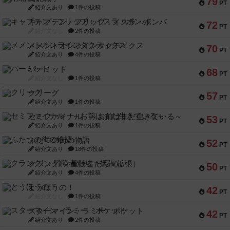
79
PT
紹介文あり
1件の投稿
キャプテン・フリップ：イスラ・ボンバ
72
PT
紹介文なし
2件の投稿
メメントオンラインタクティクス
70
PT
紹介文あり
4件の投稿
パーミッド
68
PT
紹介文なし
1件の投稿
クリーグ
57
PT
紹介文あり
1件の投稿
セミファイナル ～お前はまだ生きている～
53
PT
紹介文あり
1件の投稿
ふたつの街の物語
52
PT
紹介文あり
18件の投稿
クランク! ：冒険者たち（拡張）
50
PT
紹介文あり
4件の投稿
とうほうの！
42
PT
紹介文なし
1件の投稿
スターマイン・ラミー ポケット
42
PT
紹介文あり
2件の投稿