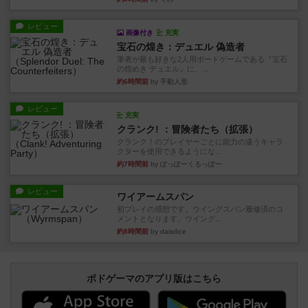
レビュー
画像付き
充実
宝石の煌き：デュエル 偽造者
筆者が最も好きな2人用ボードゲームである『宝石
の煌めき デュエル』に、...
約6時間前
by 手動人形
レビュー
充実
クランク! ：冒険者たち（拡張）
クランク！のプレイヤーごとに能力の違うキャラ
クターを使用できるようにな...
約7時間前
by ぽっぽーくるっぽー
レビュー
ワイアームスパン
初プレイの感想です。ウイングスパン履修済のコ
メントとなります。ウイング...
約8時間前
by daisdice
ボドゲーマのアプリ版はこちら