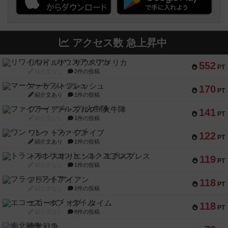
アクセス数 急上昇中
リワイルド：サウスアメリカ
552
PT
紹介文なし
2件の投稿
マーケットフレッシュ
170
PT
紹介文あり
1件の投稿
ファイアー・ブルズ / 火牛陣
141
PT
紹介文なし
1件の投稿
ワン・トゥ・ファイブ
122
PT
紹介文あり
1件の投稿
トランスオリエント・エクスプレス
119
PT
紹介文なし
1件の投稿
フラットアイアン
118
PT
紹介文なし
2件の投稿
エコーズ・オブ・タイム
118
PT
紹介文なし
8件の投稿
南北戦争