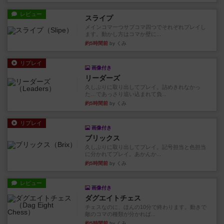
レビュー
スライプ
メインコマ一つサブコマ四つでそれぞれプレイし
ます。動かし方はコマか壁に...
約5時間前
by くみ
リプレイ
画像付き
リーダーズ
久しぶりに取り出してプレイ。詰めきれなかっ
た…であっさり追い込まれて負...
約5時間前
by くみ
リプレイ
画像付き
ブリックス
久しぶりに取り出してプレイ。記号担当と色担当
に分かれてプレイ。あかんか...
約5時間前
by くみ
レビュー
画像付き
ダグエイトチェス
チェスなのに、ほんの10分で終わります。動きで
敵のコマの種類が分かれば...
約5時間前
by くみ