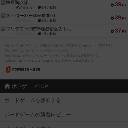
海兵隊
39
PT
紹介文あり
1件の投稿
スーパーストア3000
39
PT
紹介文なし
1件の投稿
フリップ７：復讐心とともに
37
PT
紹介文なし
2件の投稿
※Apple、Apple のロゴ は、米国および他の国々で登録されたApple Inc.の商標です。
※App Store は、Apple Inc.のサービスマークです。
※Android は、グーグル インコーポレイテッドの商標または登録商標です。
※Google Play とそのロゴは、Google Inc.の商標または登録商標です。
ボドゲーマTOP
ボードゲームを検索する
ボードゲームの新着レビュー