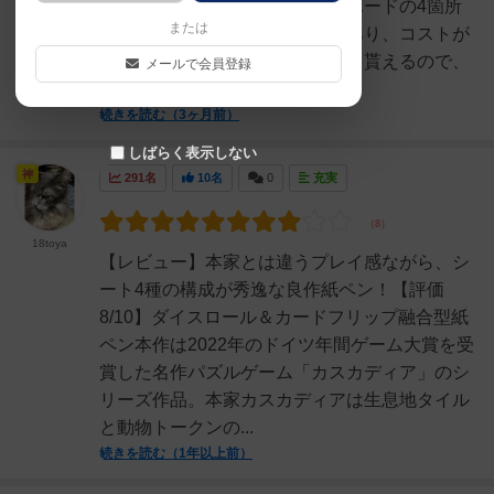
というのが大まかな流れです。ボードの4箇所
または
にはそれぞれボーナスカードがあり、コストが
少なくなったり、達成時に動物を貰えるので、
メールで会員登録
何処で達成するかも鍵...
続きを読む（3ヶ月前）
しばらく表示しない
神
291名
10名
0
充実
18toya
【レビュー】本家とは違うプレイ感ながら、シ
ート4種の構成が秀逸な良作紙ペン！【評価
8/10】ダイスロール＆カードフリップ融合型紙
ペン本作は2022年のドイツ年間ゲーム大賞を受
賞した名作パズルゲーム「カスカディア」のシ
リーズ作品。本家カスカディアは生息地タイル
と動物トークンの...
続きを読む（1年以上前）