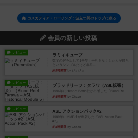
カスカディア・ローリング：波立つ川のトップに戻る
会員の新しい投稿
レビュー
ラミィキューブ
数字の牌を出して1番早く手札をなくした人が勝ち
というシンプルだけど非常...
約2時間前
by ジョジョ
レビュー
ブラッドリーフ：タラワ（ASL拡張）
1996年にHeat of Battle社が出版した『Blood Re...
約3時間前
by Chaco
レビュー
ASL アクションパック#2
1999年にMMP社が出版した『ASL Action Pack
#2』...
約4時間前
by Chaco