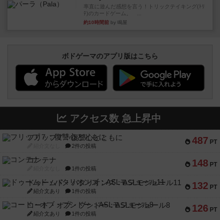
率直に遊んだ感想を言う！トリックテイキング(ﾄﾘ
ﾃ)のカードゲーム。 ...
約10時間前
by 鳴屋
ボドゲーマのアプリ版はこちら
アクセス数 急上昇中
フリップ７：復讐心とともに
487
PT
紹介文なし
2件の投稿
コンテナ
148
PT
紹介文なし
1件の投稿
ドゥームド・バタリオンズ：ASLモジュール11
132
PT
紹介文あり
1件の投稿
コード・オブ・ブシドー：ASLモジュール8
126
PT
紹介文あり
1件の投稿