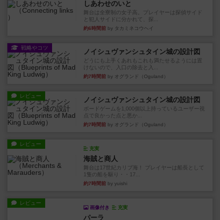
しあわせのいと
舞台は全寮制の女子高。プレイヤーは探偵サイド
と犯人サイドに分かれて、探...
約6時間前
by タカミネコウヘイ
戦略やコツ
ノイシュヴァンシュタイン城の設計図
どうにも上手くあれもこれも満たせるようには置
けないので、入口の除去と入...
約7時間前
by オグランド（Oguland）
レビュー
ノイシュヴァンシュタイン城の設計図
ボードゲームを1,000個以上持っているユーザー視
点で良かった点と悪か...
約7時間前
by オグランド（Oguland）
レビュー
充実
海賊と商人
舞台は17世紀カリブ海！ プレイヤーは船長として
1隻の船を駆り・・17...
約7時間前
by yuishi
レビュー
画像付き
充実
パーラ