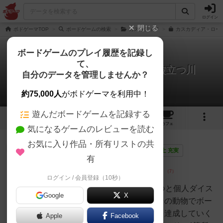
ログイン
閉じる
ボドゲーマTOP
ボードゲームの検索
カスカディア
カスカディア・ローリ
ボードゲームのプレイ履歴を記録し
て、
カスカディア・ローリング：波立つ川
自分のデータを管理しませんか？
5件のレビュー
約75,000人
がボドゲーマを利用中！
遊んだボードゲームを記録する
1
5
14
トップ
画像
動画
レビュー
カフェ
気になるゲームのレビューを読む
お気に入り作品・所有リストの共
大賢者
172名
1名
0
画像
充実
有
ログイン / 会員登録（10秒）
いこ
2人で遊びました。共通ダイス4つと個人ダイス
Google
X
２つから一種の動物を獲得し、その動物でボー
ドを流れていく動物の住む地形を達成していく
Apple
Facebook