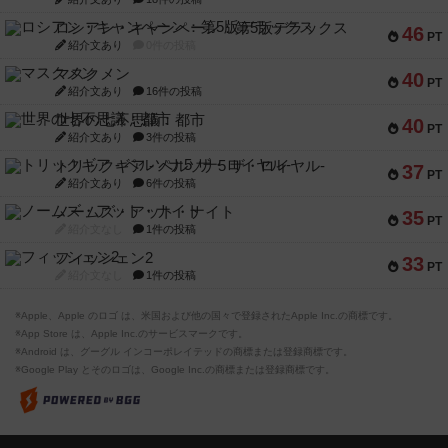
ロシアン・キャンペーン：第5版デラックス
46
PT
紹介文あり
0件の投稿
マスクメン
40
PT
紹介文あり
16件の投稿
世界の七不思議：都市
40
PT
紹介文あり
3件の投稿
トリックギア - ペルソナ5 ザ・ロイヤル-
37
PT
紹介文あり
6件の投稿
ノームズ・アット・ナイト
35
PT
紹介文なし
1件の投稿
フィッシェン2
33
PT
紹介文なし
1件の投稿
※Apple、Apple のロゴ は、米国および他の国々で登録されたApple Inc.の商標です。
※App Store は、Apple Inc.のサービスマークです。
※Android は、グーグル インコーポレイテッドの商標または登録商標です。
※Google Play とそのロゴは、Google Inc.の商標または登録商標です。