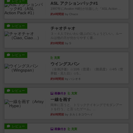
レビュー
ASL アクションパック#1
1997年にAvalon Hill社が出版した『ASL Action ...
約4時間前
by Chaco
レビュー
チャオチャオ
３～４人でわいわい遊ぶのにちょうどいい。ルー
ルは他の方が分かりやすく書...
約5時間前
by S
レビュー
充実
ウイングスパン
（全体評価）☆10/6（普通）（難易度）☆4/5（世
界観・見た目）☆5...
約5時間前
by ハシオキ
レビュー
画像付き
充実
一線を画す
簡単に言うと、トリックテイキングでモダンアー
トを行う、と言ったゲーム。...
約6時間前
by タカミネコウヘイ
レビュー
画像付き
充実