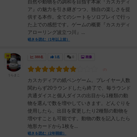
自然や動物をの調和を目指す本家『カスカディ
ア』の魅力を引き継ぎつつ、独自の楽しさを提
供する本作。全てのシートをソロプレイで行っ
た上での感想です。ゲームの概要『カスカディ
アローリング波立つ川』...
続きを読む（1年以上前）
神
388名
1名
0
画像
うらまこ
カスカディアの紙ペンゲーム。プレイヤー人数
関わらず20ラウンドしたら終了で、毎ラウンド
共通ダイスと個人ダイスの出目から1種類の動
物を選んで数を増やしていきます。どんぐりを
使用したら、出目を変更したり2種類の動物を
増やすことも可能です。動物の数を記入したら
地形カードから1枚を...
続きを読む（2年弱前）