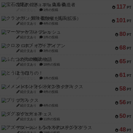
宝石の煌き：デュエル 偽造者
117
PT
紹介文なし
1件の投稿
クランク! ：冒険者たち（拡張）
101
PT
紹介文あり
4件の投稿
マーケットフレッシュ
80
PT
紹介文あり
1件の投稿
クロス・オブ・アイアン
68
PT
紹介文あり
3件の投稿
ふたつの街の物語
65
PT
紹介文あり
18件の投稿
とうほうの！
61
PT
紹介文なし
1件の投稿
メメントオンラインタクティクス
58
PT
紹介文あり
4件の投稿
ブリックス
56
PT
紹介文あり
4件の投稿
ダグエイトチェス
50
PT
紹介文あり
11件の投稿
アズール：シントラのステンドグラス
48
PT
紹介文あり
18件の投稿