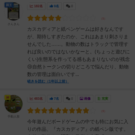
国王
182名
0名
0
さんきん
カスカディアと紙ペンゲームは好きなんです
が、期待しすぎたのか、これはあまり刺さりま
せんでした……。動物の数はトラックで管理す
れば良いのではないかなーと。(ちょっと遊びに
くい)生態系を作ってる感もあまりないのが残念
😢自然トークンの切りどころで悩んだり、動物
数の管理は面白いです...
続きを読む（1年以上前）
神
483名
7名
0
画像
充実
手動人形
今年遊んだボードゲームの中でも特にお気に入
りの作品、『カスカディア』の紙ペン版です。