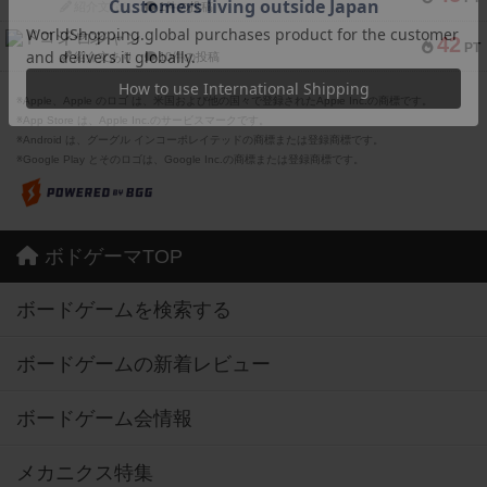
紹介文なし
1件の投稿
ドコジャン
42
PT
紹介文あり
10件の投稿
※Apple、Apple のロゴ は、米国および他の国々で登録されたApple Inc.の商標です。
※App Store は、Apple Inc.のサービスマークです。
※Android は、グーグル インコーポレイテッドの商標または登録商標です。
※Google Play とそのロゴは、Google Inc.の商標または登録商標です。
ボドゲーマTOP
ボードゲームを検索する
ボードゲームの新着レビュー
ボードゲーム会情報
メカニクス特集