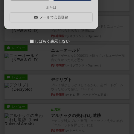
など、少しの違いはあるけれ...
約3時間前
by くみ
または
メールで会員登録
戦略やコツ
ニューオールド
ゲーム終了時に、「オールドカードとニューカー
ドのどちらもある」 状態に...
約4時間前
by オグランド（Oguland）
しばらく表示しない
レビュー
ニューオールド
ボードゲームを1,000個以上持っているユーザー視
点で良かった点と悪か...
約4時間前
by オグランド（Oguland）
レビュー
デクリプト
プレイ感がしっかりしてるから、超ボードゲーム
やったなって感じ。パーティ...
約5時間前
by ヒロ(新！ボードゲーム家族)
レビュー
充実
アルナックの失われし遺跡
アナログ対人プレイ数回。クニツィア先生の名作
「エルドラドを探して」にあ...
約7時間前
by おーちゃん