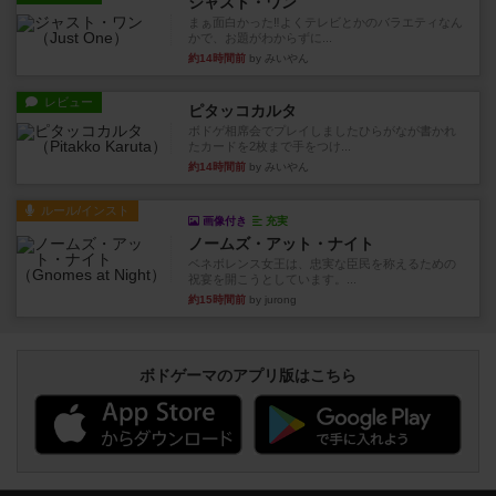
ジャスト・ワン
まぁ面白かった‼️よくテレビとかのバラエティなん
かで、お題がわからずに...
約14時間前
by みいやん
レビュー
ピタッコカルタ
ボドゲ相席会でプレイしましたひらがなが書かれ
たカードを2枚まで手をつけ...
約14時間前
by みいやん
ルール/インスト
画像付き
充実
ノームズ・アット・ナイト
ベネボレンス女王は、忠実な臣民を称えるための
祝宴を開こうとしています。...
約15時間前
by jurong
ボドゲーマのアプリ版はこちら