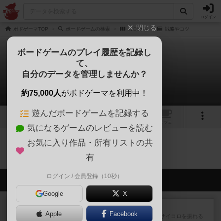
ログイン
閉じる
ボドゲーマTOP
ボードゲームの検索
カロカネ
戦略やコツ
ボードゲームのプレイ履歴を記録し
て、
カロカネ
自分のデータを管理しませんか？
0件の戦略やコツ
約75,000人
がボドゲーマを利用中！
遊んだボードゲームを記録する
1
1
トップ
画像
動画
レビュー
カフェ
気になるゲームのレビューを読む
お気に入り作品・所有リストの共
カロカネのトップに戻る
有
ログイン / 会員登録（10秒）
会員の新しい投稿
Google
X
レビュー
街コロ通
Apple
Facebook
街コロとの違いは初めから二つサイコロを振れる