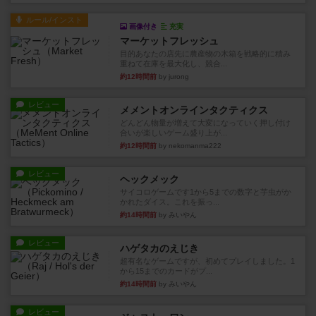
ルール/インスト
画像付き
充実
マーケットフレッシュ
目的あなたの店先に農産物の木箱を戦略的に積み
重ねて在庫を最大化し、競合...
約12時間前
by jurong
レビュー
メメントオンラインタクティクス
どんどん物量が増えて大変になっていく押し付け
合いが楽しいゲーム盛り上が...
約12時間前
by nekomanma222
レビュー
ヘックメック
サイコロゲームです1から5までの数字と芋虫がか
かれたダイス。これを振っ...
約14時間前
by みいやん
レビュー
ハゲタカのえじき
超有名なゲームですが、初めてプレイしました。1
から15までのカードがプ...
約14時間前
by みいやん
レビュー