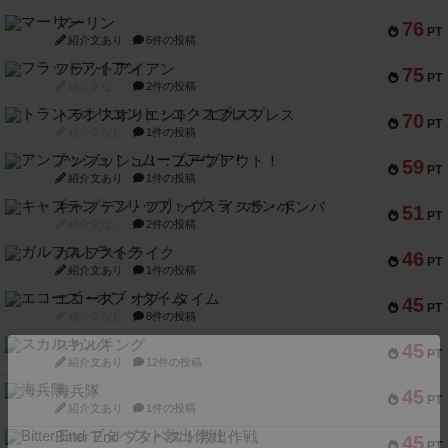
マーリン
76
PT
紹介文あり
6件の投稿
フラットアイアン
75
PT
紹介文なし
2件の投稿
トランスオリエント・エクスプレス
70
PT
紹介文なし
1件の投稿
アンブッシュ！：ムーブアウト！
59
PT
紹介文あり
1件の投稿
キャプテン・フリップ：イスラ・ボンバ
51
PT
紹介文なし
2件の投稿
ガルフストライク
46
PT
紹介文あり
1件の投稿
エコーズ・オブ・タイム
45
PT
紹介文なし
8件の投稿
スカルキング
45
PT
紹介文あり
12件の投稿
海兵隊
45
PT
紹介文あり
1件の投稿
Bitter End ブタペスト救出作戦
45
PT