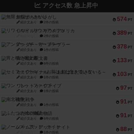
アクセス数 急上昇中
無限まちがいさがし
574
PT
紹介文あり
2件の投稿
リワイルド：サウスアメリカ
389
PT
紹介文なし
2件の投稿
アンダー・ザ・テーブラー
378
PT
紹介文あり
1件の投稿
宵と暁の呪文書
133
PT
紹介文あり
8件の投稿
セミファイナル ～お前はまだ生きている～
103
PT
紹介文あり
1件の投稿
ワン・トゥ・ファイブ
97
PT
紹介文あり
1件の投稿
南北戦争
91
PT
紹介文あり
1件の投稿
ふたつの城の物語
91
PT
紹介文あり
6件の投稿
ノームズ・アット・ナイト
88
PT
紹介文なし
1件の投稿