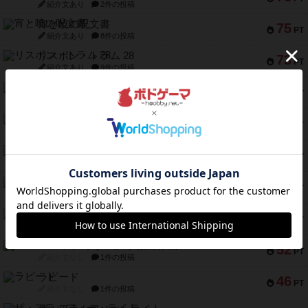
紹介文あり
2件の投稿
宵と暁の呪文書
75
PT
紹介文あり
8件の投稿
リスボン・トラム 28
73
PT
紹介文あり
9件の投稿
アマナイト
73
PT
紹介文なし
1件の投稿
ブラヴェスト
66
PT
紹介文なし
1件の投稿
スペクタキュラー
60
PT
紹介文なし
1件の投稿
スモールワールド
59
PT
紹介文あり
13件の投稿
ギャンブラー
58
PT
紹介文なし
2件の投稿
Bitter End ブタペスト救出作戦
52
PT
紹介文なし
1件の投稿
ラピード
46
PT
紹介文なし
1件の投稿