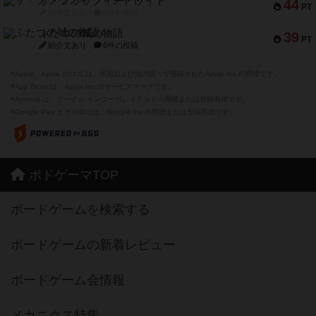
ザ・フラッフィー・ライト
44
PT
紹介文なし
0件の投稿
ふたつの城の物語
39
PT
紹介文あり
6件の投稿
※Apple、Apple のロゴ は、米国および他の国々で登録されたApple Inc.の商標です。
※App Store は、Apple Inc.のサービスマークです。
※Android は、グーグル インコーポレイテッドの商標または登録商標です。
※Google Play とそのロゴは、Google Inc.の商標または登録商標です。
ボドゲーマTOP
ボードゲームを検索する
ボードゲームの新着レビュー
ボードゲーム会情報
メカニクス特集