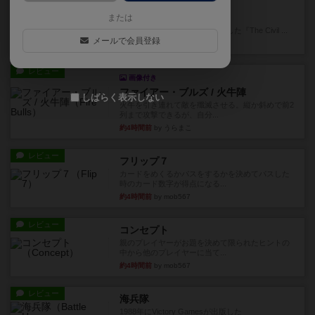
充実
南北戦争
または
1983年にVictory Gamesが出版した『The Civil ...
メールで会員登録
約2時間前
by Chaco
レビュー
画像付き
ファイアー・ブルズ / 火牛陣
しばらく表示しない
火牛を引き連れて敵を殲滅させる。縦か斜めで前2
列まで攻撃できるが、自分...
約4時間前
by うらまこ
レビュー
フリップ７
カードをめくるかパスをするかを決めてパスした
時のカード数字が得点になる...
約4時間前
by mob567
レビュー
コンセプト
親のプレイヤーがお題を決めて限られたヒントの
中から他のプレイヤーに当て...
約4時間前
by mob567
レビュー
海兵隊
1988年にVictory Gamesが出版した