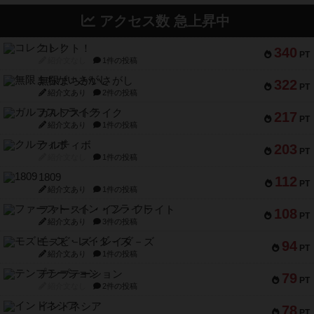
アクセス数 急上昇中
コレクト！
340
PT
紹介文なし
1件の投稿
無限まちがいさがし
322
PT
紹介文あり
2件の投稿
ガルフストライク
217
PT
紹介文あり
1件の投稿
クルティボ
203
PT
紹介文なし
1件の投稿
1809
112
PT
紹介文あり
1件の投稿
ファースト・イン・フライト
108
PT
紹介文あり
3件の投稿
モズビ－ズ・レイダ－ズ
94
PT
紹介文あり
1件の投稿
テンプテーション
79
PT
紹介文なし
2件の投稿
インドネシア
78
PT