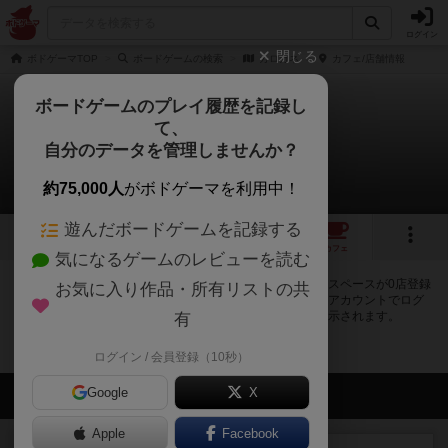
ログイン
閉じる
ボドゲーマTOP
ボードゲームの検索
カロカネ
カフェ/店舗情報
ボードゲームのプレイ履歴を記録し
て、
カロカネ
自分のデータを管理しませんか？
0店のカフェ/スペースが提供中
約75,000人
がボドゲーマを利用中！
遊んだボードゲームを記録する
1
1
トップ
画像
動画
レビュー
カフェ
気になるゲームのレビューを読む
カロカネで遊ぶことができるボードゲームカフェ・プレイスペースが0店登録
お気に入り作品・所有リストの共
されています。公開プロフィールの都道府県が設定されたアカウントでログ
インすると、同じ都道府県内の店舗に絞り込むボタンが表示されます。
有
ログイン / 会員登録（10秒）
Google
会員の新しい投稿
X
Apple
Facebook
レビュー