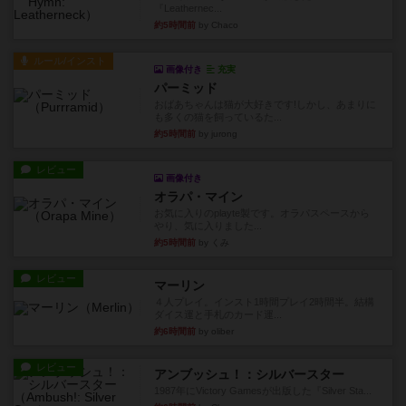
『Leathernec...
約5時間前
by Chaco
ルール/インスト
画像付き
充実
パーミッド
おばあちゃんは猫が大好きです!しかし、あまりに
も多くの猫を飼っているた...
約5時間前
by jurong
レビュー
画像付き
オラパ・マイン
お気に入りのplayte製です。オラパスペースから
やり、気に入りました...
約5時間前
by くみ
レビュー
マーリン
４人プレイ。インスト1時間プレイ2時間半。結構
ダイス運と手札のカード運...
約6時間前
by oliber
レビュー
アンブッシュ！：シルバースター
1987年にVictory Gamesが出版した『Silver Sta...