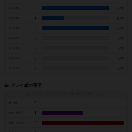
3
30%
7点の人
1
10%
6点の人
3
30%
5点の人
0
0%
4点の人
0
0%
3点の人
0
0%
2点の人
0
0%
1点の人
プレイ感の評価
トグルスイッチを押すとプレイ感（
※
）の投票ができます
0
運・確率
1
戦略・判断力
2
交渉・立ち回り