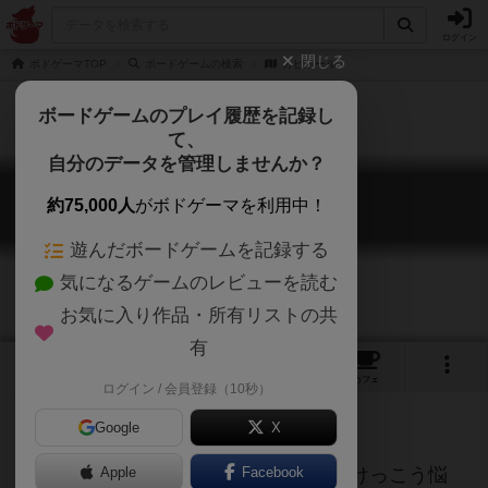
ログイン
閉じる
ボドゲーマTOP
ボードゲームの検索
カピトール
ボードゲームのプレイ履歴を記録し
て、
自分のデータを管理しませんか？
カピトール
約75,000人
がボドゲーマを利用中！
Capitol
遊んだボードゲームを記録する
気になるゲームのレビューを読む
お気に入り作品・所有リストの共
有
1
1
2
トップ
画像
動画
レビュー
カフェ
ログイン / 会員登録（10秒）
Google
X
ほのぼのとした建築合戦に見えるけどけっこう悩
Apple
Facebook