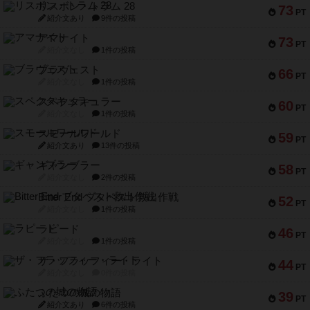
リスボン・トラム 28
73
PT
紹介文あり
9件の投稿
アマナイト
73
PT
紹介文なし
1件の投稿
ブラヴェスト
66
PT
紹介文なし
1件の投稿
スペクタキュラー
60
PT
紹介文なし
1件の投稿
スモールワールド
59
PT
紹介文あり
13件の投稿
ギャンブラー
58
PT
紹介文なし
2件の投稿
Bitter End ブタペスト救出作戦
52
PT
紹介文なし
1件の投稿
ラピード
46
PT
紹介文なし
1件の投稿
ザ・フラッフィー・ライト
44
PT
紹介文なし
0件の投稿
ふたつの城の物語
39
PT
紹介文あり
6件の投稿