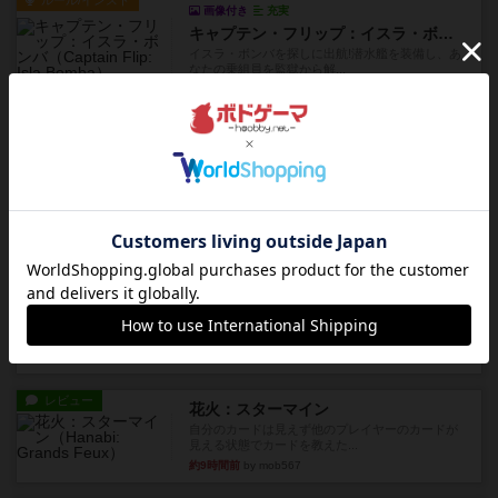
ルール/インスト
画像付き
充実
キャプテン・フリップ：イスラ・ボンバ
イスラ・ボンバを探しに出航!潜水艦を装備し、あ
なたの乗組員を監獄から解...
約5時間前
by jurong
ルール/インスト
画像付き
充実
トランスオリエント・エクスプレス
乗客の皆様、トランスオリエント・エクスプレス
にご乗車ありがとうございま...
約6時間前
by jurong
レビュー
画像付き
充実
フラットアイアン
世界に浸れる度 ☆☆☆☆★楽しさ ☆☆☆☆★
タイパ ☆☆☆☆☆マンハッ...
約7時間前
by DKnewyork
レビュー
花火：スターマイン
自分のカードは見えず他のプレイヤーのカードが
見える状態でカードを教えた...
約9時間前
by mob567