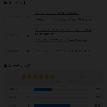
クレジット
アラン・ムーン（Alan R. Moon）
ゲームデザイン
アーロン・ワイスブルム（Aaron Weissblum）
グラフィク・スタジオ・クルーガー（Grafik
Studio Krüger）
アートワーク
クラウス・ステファン（Claus Stephan）
シュミット・シュピーレ（Schmidt Spiele）
関連企業/団体
レーティング
レーティングを行うには
ログイン
が必要です
1
10%
10点の人
0
0%
9点の人
2
20%
8点の人