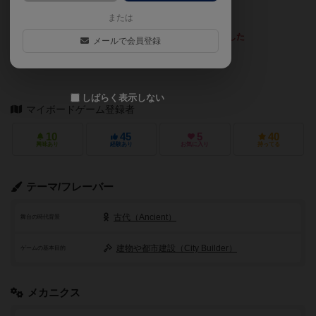
む。あと前代未聞の得点ボード。
または
最も読まれているレビューを表示しました
メールで会員登録
かぶ
投稿者：
しばらく表示しない
マイボードゲーム登録者
10
45
5
40
興味あり
経験あり
お気に入り
持ってる
テーマ/フレーバー
古代（Ancient）
舞台の時代背景
建物や都市建設（City Builder）
ゲームの基本目的
メカニクス