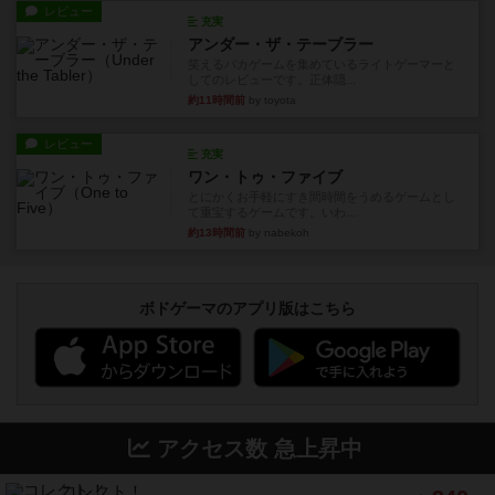
レビュー
充実
アンダー・ザ・テーブラー
笑えるバカゲームを集めているライトゲーマーと
してのレビューです。正体隠...
約11時間前
by toyota
レビュー
充実
ワン・トゥ・ファイブ
とにかくお手軽にすき間時間をうめるゲームとし
て重宝するゲームです。いわ...
約13時間前
by nabekoh
ボドゲーマのアプリ版はこちら
アクセス数 急上昇中
コレクト！