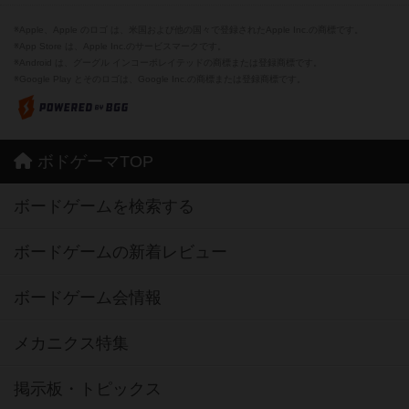
※Apple、Apple のロゴ は、米国および他の国々で登録されたApple Inc.の商標です。
※App Store は、Apple Inc.のサービスマークです。
※Android は、グーグル インコーポレイテッドの商標または登録商標です。
※Google Play とそのロゴは、Google Inc.の商標または登録商標です。
ボドゲーマTOP
ボードゲームを検索する
ボードゲームの新着レビュー
ボードゲーム会情報
メカニクス特集
掲示板・トピックス