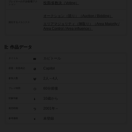
プレイヤーの干渉/影響アク
投票/多数決（Voting）
ション
オークション（競り）（Auction / Bidding）
頻出するメカニクス
エリアマジョリティ（陣取り）（Area Majority /
Area Control / Area influence）
作品データ
カピトール
タイトル
Capitol
原題・英題表記
2人～4人
参加人数
60分前後
プレイ時間
10歳から
対象年齢
2001年～
発売時期
未登録
参考価格