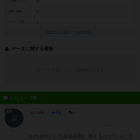
0
心理戦・ブラフ
0
攻防・戦闘
0
アート・外見
似たプレイ感のゲームを探す→
データに関する報告
ログインするとフォームが表示されます
レビュー 1件
皇帝
116名
0名
0
かぶ
ほのぼのとした建築合戦に見えるけどけっこう