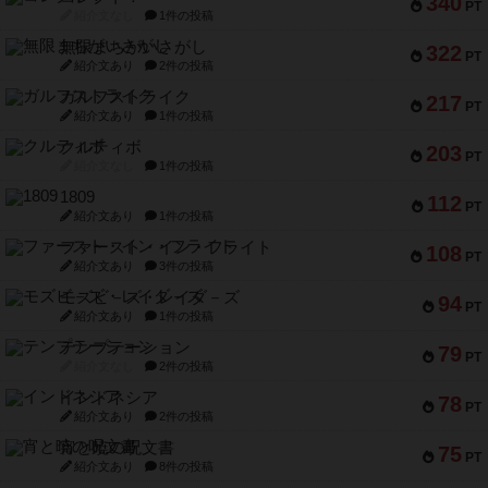
340
PT
紹介文なし
1件の投稿
無限まちがいさがし
322
PT
紹介文あり
2件の投稿
ガルフストライク
217
PT
紹介文あり
1件の投稿
クルティボ
203
PT
紹介文なし
1件の投稿
1809
112
PT
紹介文あり
1件の投稿
ファースト・イン・フライト
108
PT
紹介文あり
3件の投稿
モズビ－ズ・レイダ－ズ
94
PT
紹介文あり
1件の投稿
テンプテーション
79
PT
紹介文なし
2件の投稿
インドネシア
78
PT
紹介文あり
2件の投稿
宵と暁の呪文書
75
PT
紹介文あり
8件の投稿