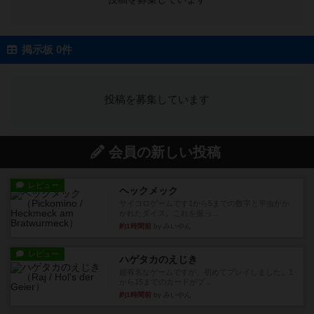
掲示板 0件
投稿を募集しています
会員の新しい投稿
レビュー
ヘックメック
サイコロゲームです1から5までの数字と芋虫がか
かれたダイス。これを振っ...
約1時間前
by みいやん
レビュー
ハゲタカのえじき
超有名なゲームですが、初めてプレイしました。1
から15までのカードがプ...
約1時間前
by みいやん