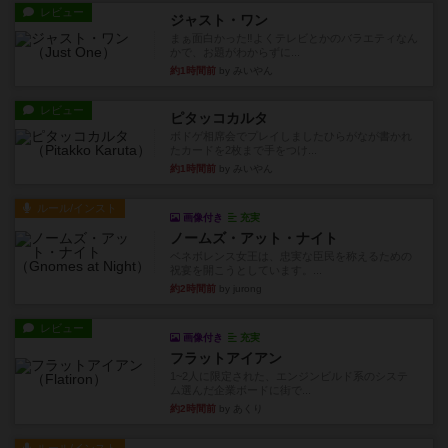
レビュー
ジャスト・ワン
まぁ面白かった‼️よくテレビとかのバラエティなん
かで、お題がわからずに...
約1時間前
by みいやん
レビュー
ピタッコカルタ
ボドゲ相席会でプレイしましたひらがなが書かれ
たカードを2枚まで手をつけ...
約1時間前
by みいやん
ルール/インスト
画像付き
充実
ノームズ・アット・ナイト
ベネボレンス女王は、忠実な臣民を称えるための
祝宴を開こうとしています。...
約2時間前
by jurong
レビュー
画像付き
充実
フラットアイアン
1~2人に限定された、エンジンビルド系のシステ
ム選んだ企業ボードに街で...
約2時間前
by あくり