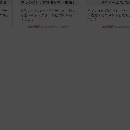
造者
クランク! ：冒険者たち（拡張）
ワイアームスパ
ドゲー
クランク！のプレイヤーごとに能力
初プレイの感想です。ウイ
エル』
の違うキャラクターを使用できるよ
ン履修済のコメントとなり
うにな...
イング...
約6時間前
by ぽっぽーくるっぽー
約6時間前
by daisdice