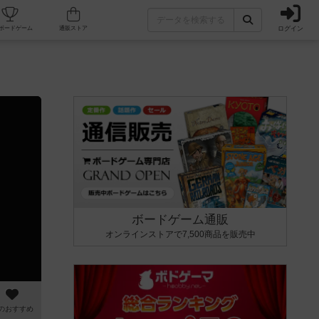
ログイン
カフェ/店舗
人気ボードゲーム
通販ストア
ボードゲーム通販
オンラインストアで7,500商品を販売中
のおすすめ