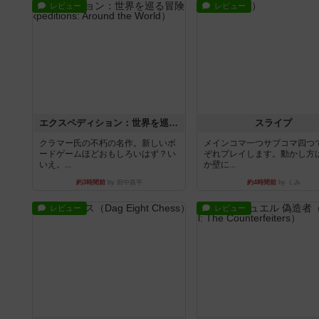
レビュー
レビュー
エクスペディション：世界を巡る冒険
スライプ
クラマー氏の不朽の名作。新しいボ
メインコマ一つサブコマ四つ
ードゲームほどおもしろいはず？い
ぞれプレイします。動かし方
いえ。...
か壁に...
約3時間前
by 田中昌平
約4時間前
by くみ
レビュー
レビュー