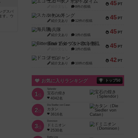
エコーズ・オブ・タイム
45
ン
PT
紹介文なし
8件の投稿
ングスパ
スカルキング
ます。ウ
45
PT
紹介文あり
12件の投稿
海兵隊
45
PT
紹介文あり
1件の投稿
Bitter End ブタペスト救出作戦
45
PT
紹介文なし
1件の投稿
ドコジャン
42
PT
紹介文あり
10件の投稿
お気に入りランキング
トップ50
Splendor
1
宝石の煌き
位
4042名
Die Siedler von Catan
2
カタン
位
3616名
Dominion
3
ドミニオン
位
2530名
Battle Line