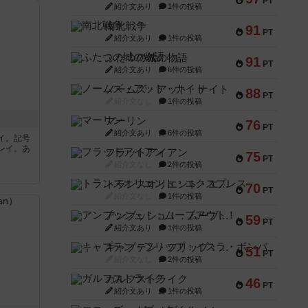
PT
紹介文あり
1件の投稿
南北戦争
91
PT
紹介文あり
1件の投稿
ふたつの城の物語
91
PT
紹介文あり
6件の投稿
ノームズ・アット・ナイト
88
PT
紹介文なし
1件の投稿
マーリン
76
PT
紹介文あり
6件の投稿
イ。記号
レイ。あ
フラットアイアン
75
PT
紹介文なし
2件の投稿
トランスオリエント・エクスプレス
70
PT
紹介文なし
1件の投稿
アンブッシュ！：ムーブアウト！
59
PT
紹介文あり
1件の投稿
キャプテン・フリップ：イスラ・ボンバ
51
PT
紹介文なし
2件の投稿
ガルフストライク
46
PT
紹介文あり
1件の投稿