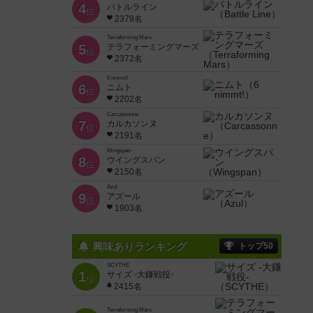
4
バトルライン
位
2379名
Terraforming Mars
5
テラフォーミングマーズ
位
2372名
6 nimmt!
6
ニムト
位
2202名
Carcassonne
7
カルカソンヌ
位
2191名
Wingspan
8
ウイングスパン
位
2150名
Azul
9
アズール
位
1903名
興味ありランキング
トップ50
SCYTHE
1
サイズ -大鎌戦役-
位
2415名
Terraforming Mars