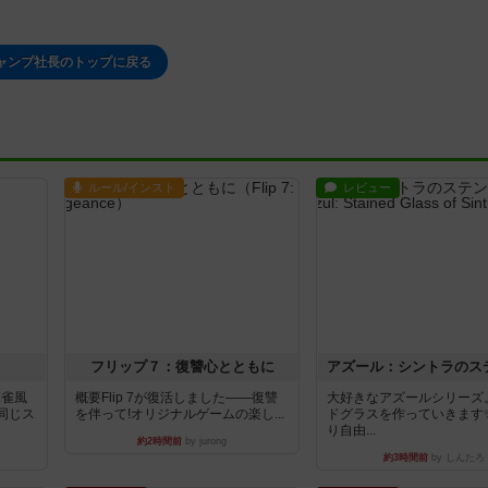
ャンプ社長のトップに戻る
ルール/インスト
レビュー
フリップ７：復讐心とともに
麻雀風
概要Flip 7が復活しました――復讐
大好きなアズールシリーズ
同じス
を伴って!オリジナルゲームの楽し...
ドグラスを作っていきます
り自由...
約2時間前
by jurong
約3時間前
by しんたろ