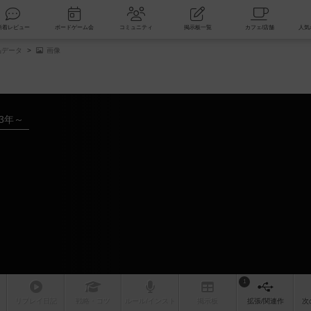
索
新着レビュー
ボードゲーム会
コミュニティ
掲示板一覧
品データ
画像
23年～
1
リプレイ
日記
戦略
・コツ
ルール
/インスト
掲示板
拡張/関連
作
次