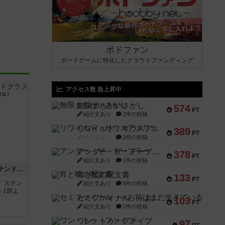
ボドファン
ボードゲームに特化したクラウドファンディング
アクセス数 急上昇中
無限まちがいさがし
574
PT
紹介文あり
2件の投稿
リワイルド：サウスアメリカ
389
PT
紹介文なし
2件の投稿
アンダー・ザ・テーブラー
378
PT
紹介文あり
1件の投稿
アズール：シントラのステンドグラス
宵と暁の呪文書
133
PT
。ステン
紹介文あり
8件の投稿
✨1部よ
セミファイナル ～お前はまだ生きている～
103
PT
紹介文あり
1件の投稿
ワン・トゥ・ファイブ
97