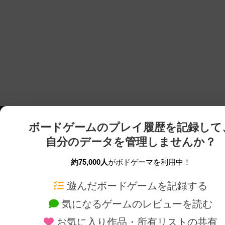
ボードゲームのプレイ履歴を記録して
自分のデータを管理しませんか？
約75,000人
がボドゲーマを利用中！
ボドゲーマTOP
ボードゲーム通販
遊んだボードゲームを記録する
気になるゲームのレビューを読む
ボードゲームを検索する
新作・再入荷情報
お気に入り作品・所有リストの共有
ボードゲームの新着レビュー
定番ボードゲームの通販