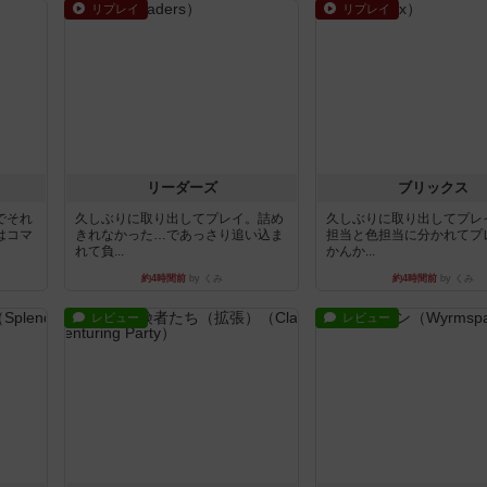
リプレイ
リプレイ
リーダーズ
ブリックス
でそれ
久しぶりに取り出してプレイ。詰め
久しぶりに取り出してプレ
はコマ
きれなかった…であっさり追い込ま
担当と色担当に分かれてプ
れて負...
かんか...
約4時間前
by くみ
約4時間前
by くみ
レビュー
レビュー