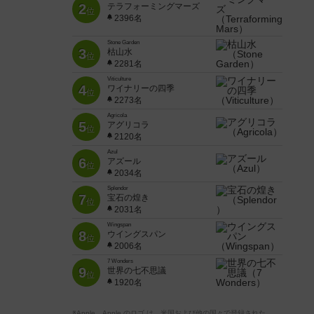
2
テラフォーミングマーズ
位
2396名
Stone Garden
3
枯山水
位
2281名
Viticulture
4
ワイナリーの四季
位
2273名
Agricola
5
アグリコラ
位
2120名
Azul
6
アズール
位
2034名
Splendor
7
宝石の煌き
位
2031名
Wingspan
8
ウイングスパン
位
2006名
7 Wonders
9
世界の七不思議
位
1920名
※Apple、Apple のロゴ は、米国および他の国々で登録された