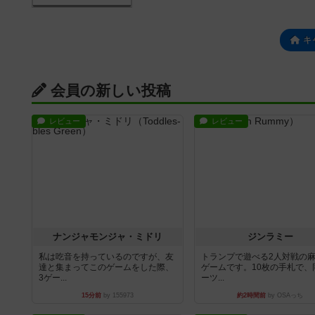
キ
会員の新しい投稿
レビュー
レビュー
ナンジャモンジャ・ミドリ
ジンラミー
私は吃音を持っているのですが、友
トランプで遊べる2人対戦の
達と集まってこのゲームをした際、
ゲームです。10枚の手札で、
3ゲー...
ーツ...
15分前
by 155973
約2時間前
by OSAっち