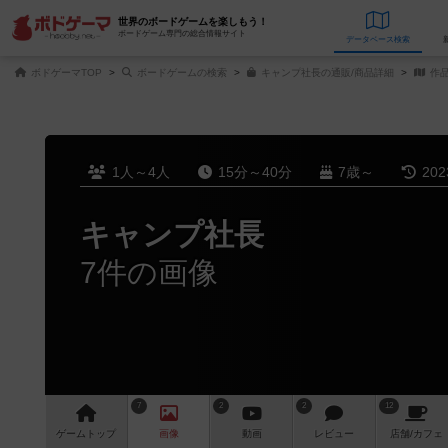
世界のボードゲームを楽しもう！
ボードゲーム専門の総合情報サイト
データベース
検
ボドゲーマTOP
ボードゲームの検索
キャンプ社長の通販/商品詳細
作
1人～4人
15分～40分
7歳～
20
キャンプ社長
7件の画像
7
2
2
12
ゲーム
トップ
画像
動画
レビュー
店舗/
カフェ