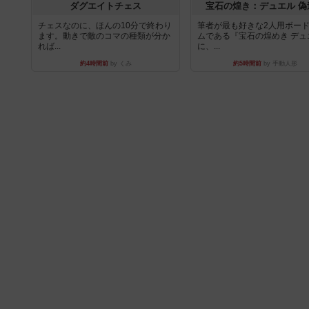
ダグエイトチェス
宝石の煌き：デュエル 偽
チェスなのに、ほんの10分で終わり
筆者が最も好きな2人用ボー
ます。動きで敵のコマの種類が分か
ムである『宝石の煌めき デュ
れば...
に、...
約4時間前
by くみ
約5時間前
by 手動人形