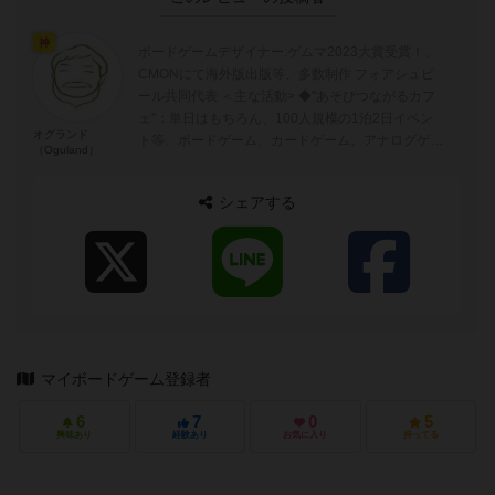
神
ボードゲームデザイナー:ゲムマ2023大賞受賞！、
CMONにて海外版出版等、多数制作 フォアシュピ
ール共同代表 ＜主な活動> ◆"あそびつながるカフ
ェ"：単日はもちろん、100人規模の1泊2日イベン
オグランド
ト等、ボードゲーム、カードゲーム、アナログゲー
（Oguland）
ムを広める活動 ◆...
シェアする
マイボードゲーム登録者
6
7
0
5
興味あり
経験あり
お気に入り
持ってる