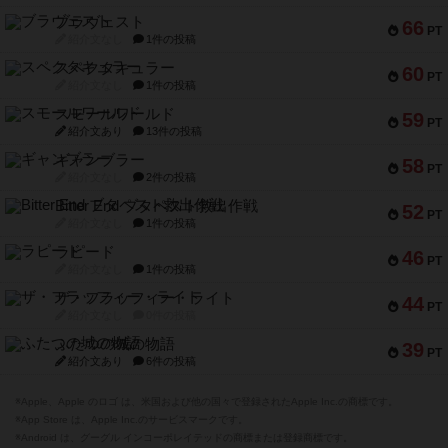
ブラヴェスト
66
PT
紹介文なし
1件の投稿
スペクタキュラー
60
PT
紹介文なし
1件の投稿
スモールワールド
59
PT
紹介文あり
13件の投稿
ギャンブラー
58
PT
紹介文なし
2件の投稿
Bitter End ブタペスト救出作戦
52
PT
紹介文なし
1件の投稿
ラピード
46
PT
紹介文なし
1件の投稿
ザ・フラッフィー・ライト
44
PT
紹介文なし
0件の投稿
ふたつの城の物語
39
PT
紹介文あり
6件の投稿
※Apple、Apple のロゴ は、米国および他の国々で登録されたApple Inc.の商標です。
※App Store は、Apple Inc.のサービスマークです。
※Android は、グーグル インコーポレイテッドの商標または登録商標です。