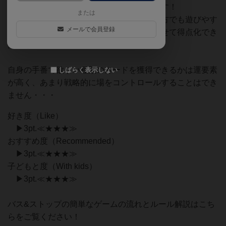
化することを目指す面白いカードゲームです！
または
アクションは２種類だけなので、初心者の方でも遊びやす
メールで会員登録
いです。大量に同じ種類のカードを下車させて得点化でき
たときが楽しいです。
自身の手番で欲しい種類のカードを獲得できるかは運要素
しばらく表示しない
が高く、あまり戦略的に場をコントロールすることはでき
ません・・・
好き度（Like）
▶3pt.≪★★★≫
おすすめ度（Recommended）
▶3pt.≪★★★≫
子どもと度（With kids）
▶3pt.≪★★★≫
バス&ストップの簡単なゲームの流れとルール解説はこち
らをご覧ください！