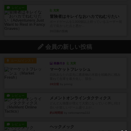
レビュー
充実
冒険者はキレイなおハカでねむりたい
ボードゲームを1,000個以上持っているユーザー視
点で良かった点と悪か...
20日前
の投稿
会員の新しい投稿
ルール/インスト
画像付き
充実
マーケットフレッシュ
目的あなたの店先に農産物の木箱を戦略的に積み
重ねて在庫を最大化し、競合...
28分前
by jurong
レビュー
メメントオンラインタクティクス
どんどん物量が増えて大変になっていく押し付け
合いが楽しいゲーム盛り上が...
約1時間前
by nekomanma222
レビュー
ヘックメック