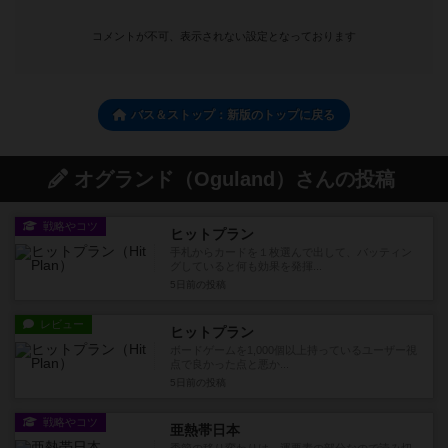
コメントが不可、表示されない設定となっております
バス＆ストップ：新版のトップに戻る
オグランド（Oguland）さんの投稿
戦略やコツ
ヒットプラン
手札からカードを１枚選んで出して、バッティン
グしていると何も効果を発揮...
5日前
の投稿
レビュー
ヒットプラン
ボードゲームを1,000個以上持っているユーザー視
点で良かった点と悪か...
5日前
の投稿
戦略やコツ
亜熱帯日本
季節の移り変わりは、運要素の部分なので読み切