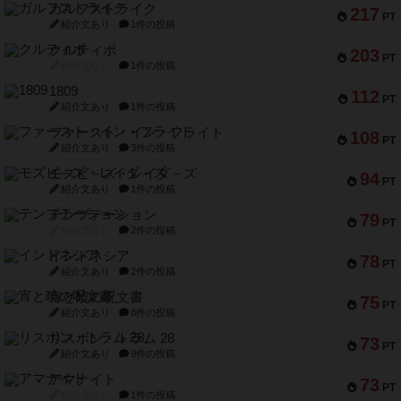
ガルフストライク
217
PT
紹介文あり
1件の投稿
クルティボ
203
PT
紹介文なし
1件の投稿
1809
112
PT
紹介文あり
1件の投稿
ファースト・イン・フライト
108
PT
紹介文あり
3件の投稿
モズビ－ズ・レイダ－ズ
94
PT
紹介文あり
1件の投稿
テンプテーション
79
PT
紹介文なし
2件の投稿
インドネシア
78
PT
紹介文あり
2件の投稿
宵と暁の呪文書
75
PT
紹介文あり
8件の投稿
リスボン・トラム 28
73
PT
紹介文あり
9件の投稿
アマナイト
73
PT
紹介文なし
1件の投稿