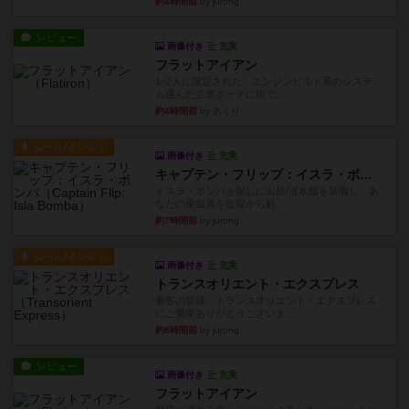
約4時間前
by jurong
レビュー
画像付き
充実
フラットアイアン
1~2人に限定された、エンジンビルド系のシステ
ム選んだ企業ボードに街で...
約4時間前
by あくり
ルール/インスト
画像付き
充実
キャプテン・フリップ：イスラ・ボンバ
イスラ・ボンバを探しに出航!潜水艦を装備し、あ
なたの乗組員を監獄から解...
約7時間前
by jurong
ルール/インスト
画像付き
充実
トランスオリエント・エクスプレス
乗客の皆様、トランスオリエント・エクスプレス
にご乗車ありがとうございま...
約8時間前
by jurong
レビュー
画像付き
充実
フラットアイアン