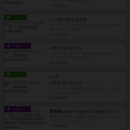
ムなので、運要素は多々ある...
13日前
の投稿
レビュー
ソソギスギ サカズキ
ボードゲームを1,000個以上持っているユーザー視
点で良かった点と悪か...
13日前
の投稿
戦略やコツ
バナナガバナンス
ドラフトフェイズで、自身が切り分けるカード
は、そのなかの最後まで残った...
20日前
の投稿
レビュー
充実
バナナガバナンス
ボードゲームを1,000個以上持っているユーザー視
点で良かった点と悪か...
20日前
の投稿
戦略やコツ
冒険者はキレイなおハカでねむりたい
最初に命を落とした場合に獲得できる「ごうかな
ハカ」が９点なので、この９...
20日前
の投稿