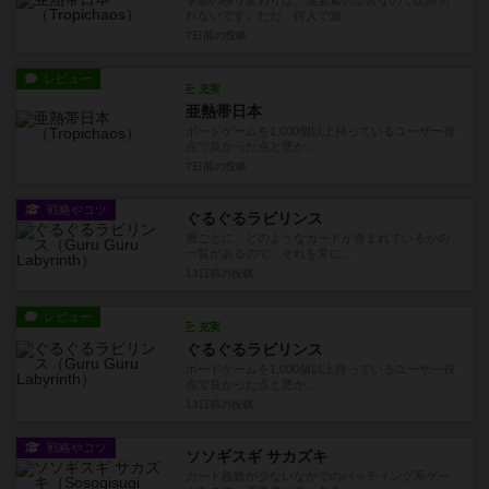
れないです。ただ、何人で遊...
7日前
の投稿
レビュー
充実
亜熱帯日本
ボードゲームを1,000個以上持っているユーザー視
点で良かった点と悪か...
7日前
の投稿
戦略やコツ
ぐるぐるラビリンス
層ごとに、どのようなカードが含まれているかの
一覧があるので、それを常に...
13日前
の投稿
レビュー
充実
ぐるぐるラビリンス
ボードゲームを1,000個以上持っているユーザー視
点で良かった点と悪か...
13日前
の投稿
戦略やコツ
ソソギスギ サカズキ
カード枚数が少ないなかでのバッティング系ゲー