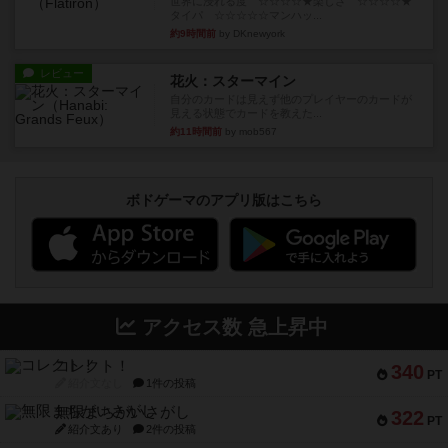
世界に浸れる度 ☆☆☆☆★楽しさ ☆☆☆☆★
タイパ ☆☆☆☆☆マンハッ...
約9時間前
by DKnewyork
レビュー
花火：スターマイン
自分のカードは見えず他のプレイヤーのカードが
見える状態でカードを教えた...
約11時間前
by mob567
ボドゲーマのアプリ版はこちら
アクセス数 急上昇中
コレクト！
340
PT
紹介文なし
1件の投稿
無限まちがいさがし
322
PT
紹介文あり
2件の投稿