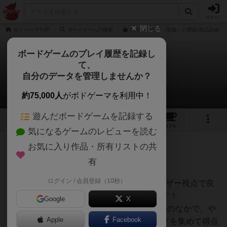
ログイン
閉じる
ボドゲーマTOP
ボードゲームの検索
BUS & STOP（新版）の通販/商品詳細
ボードゲームのプレイ履歴を記録し
て、
バス＆ストップ：新版
自分のデータを管理しませんか？
オグランド（Oguland）さんのレビュー
約75,000人
がボドゲーマを利用中！
遊んだボードゲームを記録する
2
1
2
トップ
画像
動画
レビュー
カフェ
気になるゲームのレビューを読む
お気に入り作品・所有リストの共
111名
0名
2ヶ月前
有
ログイン / 会員登録（10秒）
ボードゲームを1,000個以上持っているユーザー視点で良
かった点と悪かった点の両面から紹介します！
Google
X
バス&ストップは、１０枚のカード保有上限のなかで、や
Apple
Facebook
りくりしてなるべく多くの同じ種類のカードを集めて得点