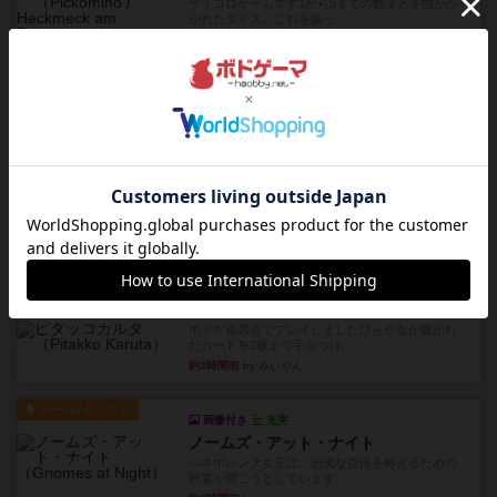
サイコロゲームです1から5までの数字と芋虫がか
かれたダイス。これを振っ...
約2時間前
by みいやん
レビュー
ハゲタカのえじき
超有名なゲームですが、初めてプレイしました。1
から15までのカードがプ...
約3時間前
by みいやん
レビュー
ジャスト・ワン
まぁ面白かった‼️よくテレビとかのバラエティなん
かで、お題がわからずに...
約3時間前
by みいやん
レビュー
ピタッコカルタ
ボドゲ相席会でプレイしましたひらがなが書かれ
たカードを2枚まで手をつけ...
約3時間前
by みいやん
ルール/インスト
画像付き
充実
ノームズ・アット・ナイト
ベネボレンス女王は、忠実な臣民を称えるための
祝宴を開こうとしています。...