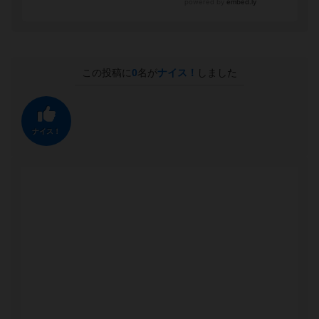
この投稿に
0
名が
ナイス！
しました
ナイス！